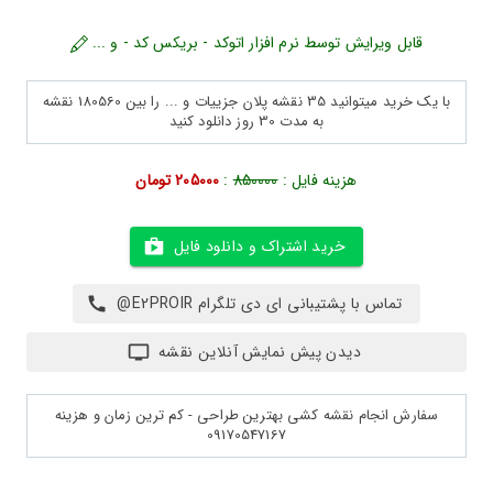
قابل ویرایش توسط نرم افزار اتوکد - بریکس کد - و ...
با یک خرید میتوانید 35 نقشه پلان جزییات و ... را بین 180560 نقشه
به مدت 30 روز دانلود کنید
هزینه فایل :
850000
:
205000 تومان
خرید اشتراک و دانلود فایل
تماس با پشتیبانی ای دی تلگرام E2PROIR@
دیدن پیش نمایش آنلاین نقشه
سفارش انجام نقشه کشی بهترین طراحی - کم ترین زمان و هزینه
09170547167