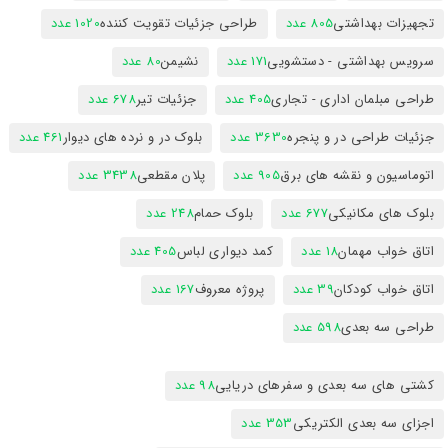
تجهیزات بهداشتی
805 عدد
طراحی جزئیات تقویت کننده
1020 عدد
سرویس بهداشتی - دستشویی
171 عدد
نشیمن
80 عدد
طراحی مبلمان اداری - تجاری
405 عدد
جزئیات تیر
678 عدد
جزئیات طراحی در و پنجره
3630 عدد
بلوک در و نرده های دیوار
461 عدد
اتوماسیون و نقشه های برق
905 عدد
پلان مقطعی
3438 عدد
بلوک های مکانیکی
677 عدد
بلوک حمام
248 عدد
اتاق خواب مهمان
18 عدد
کمد دیواری لباس
405 عدد
اتاق خواب کودکان
39 عدد
پروژه معروف
167 عدد
طراحی سه بعدی
598 عدد
کشتی های سه بعدی و سفرهای دریایی
98 عدد
اجزای سه بعدی الکتریکی
353 عدد