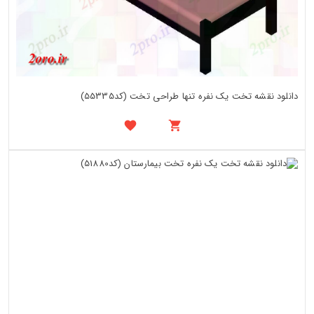
دانلود نقشه تخت یک نفره تنها طراحی تخت (کد55335)