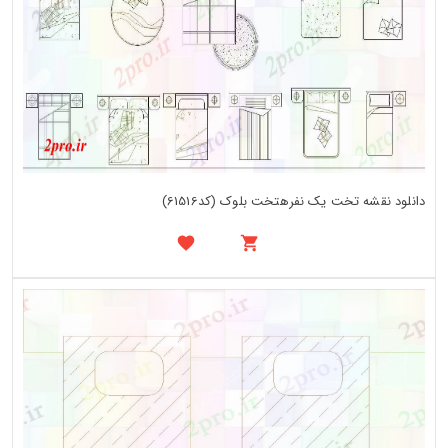
دانلود نقشه تخت یک نفرهتخت بلوک (کد61516)