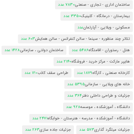
ساختمان اداری - تجاری - صنعتی
7830 عدد
بیمارستان - درمانگاه - کلینیک
3350 عدد
مسکونی - ویلایی - آپارتمان
عدد
تئاتر چند منظوره - سینما - سالن کنفرانس - سالن همایش
603 عدد
هتل - رستوران - اقامتگاه
5486 عدد
ساختمان دولتی ، سازمانی
1428 عدد
هایپر مارکت - مرکز خرید - فروشگاه
2140 عدد
کارخانه صنعتی ، کارگاه
1879 عدد
طراحی سقف کاذب
120 عدد
خانه های ویلایی - سازمانی
5395 عدد
جزئیات و طراحی داخلی دفتر
364 عدد
دانشگاه ، آموزشکده ، موسسه
928 عدد
دانشگاه - آموزشکده - مدرسه - هنرستان - خوابگاه
2471 عدد
جزئیات میلگرد گذاری
573 عدد
جزئیات جاده سازی
263 عدد