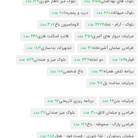
بلوک های بهداشتی
1655 عدد
بلوک میز ناهار خوری
123 عدد
بلوک حیوانات
660 عدد
درب و پنجره
605 عدد
بلوک - آرام - نماد
4424 عدد
اتوماسیون باغ
307 عدد
جزئیات دیوار های آجری
359 عدد
قالب اسکلت فلزی
446 عدد
طراحی مبلمان آشپزخانه
411 عدد
تجهیزات بدنسازی
183 عدد
فواره
184 عدد
دو تخته
437 عدد
بلوک میز و صندلی
524 عدد
برنامه تلفن همراه
42 عدد
باغ شخصی
106 عدد
جزئیات ساخت پل
917 عدد
جزئیات بتن
64 عدد
برنامه ریزی تاریخی
92 عدد
طراحی و مبلمان اتاق
300 عدد
بلوک میز صندلی
36 عدد
طراحی پارک - محوطه - باغ
197 عدد
مبلمان رستوران - غذا خوری - فست فود - هتل
288 عدد