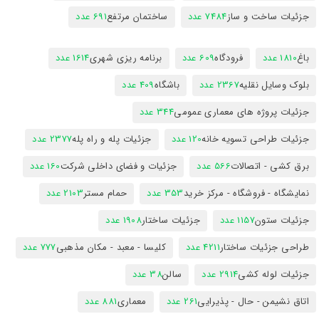
جزئیات ساخت و ساز
7484 عدد
ساختمان مرتفع
691 عدد
باغ
1810 عدد
فرودگاه
609 عدد
برنامه ریزی شهری
1614 عدد
بلوک وسایل نقلیه
2367 عدد
باشگاه
409 عدد
جزئیات پروژه های معماری عمومی
344 عدد
جزئیات طراحی تسویه خانه
120 عدد
جزئیات پله و راه پله
2377 عدد
برق کشی - اتصالات
566 عدد
جزئیات و فضای داخلی شرکت
160 عدد
نمایشگاه - فروشگاه - مرکز خرید
353 عدد
حمام مستر
2103 عدد
جزئیات ستون
1157 عدد
جزئیات ساختار
1908 عدد
طراحی جزئیات ساختار
4211 عدد
کلیسا - معبد - مکان مذهبی
777 عدد
جزئیات لوله کشی
2914 عدد
سالن
38 عدد
اتاق نشیمن - حال - پذیرایی
261 عدد
معماری
881 عدد