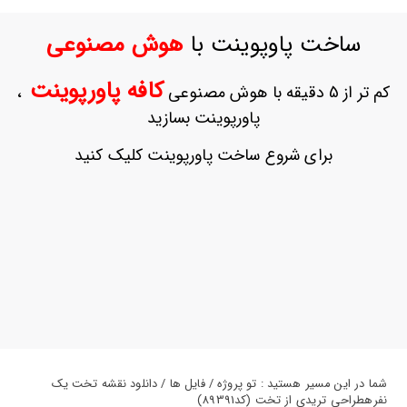
ورود
به
ساخت پاوپوینت با
هوش مصنوعی
حساب
کاربری
کافه پاورپوینت
کم تر از 5 دقیقه با هوش مصنوعی
،
ثبت
پاورپوینت بسازید
نام
بازیابی
برای شروع ساخت پاورپوینت کلیک کنید
رمز
عبور
علاقه
مندی
ها
شما در این مسیر هستید : تو پروژه / فایل ها / دانلود نقشه تخت یک
نفرهطراحی تریدی از تخت (کد89391)