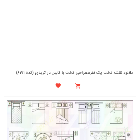
دانلود نقشه تخت یک نفرهطراحی تخت با کابین در تریدی (کد61928)