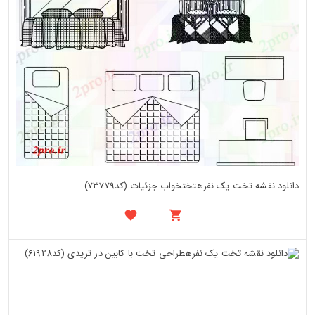
دانلود نقشه تخت یک نفرهتختخواب جزئیات (کد73779)