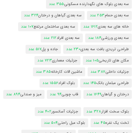
سه بعدی بلوک های نگهدارنده مسکونی
355 عدد
سه بعدی حمام
253 عدد
سه بعدی گیاهان و درختان
324 عدد
خانه های سه بعدی
1612 عدد
سه بعدی ساختمان مرتفع
107 عدد
سه بعدی ورزشی
184 عدد
سه بعدی افراد
212 عدد
طراحی تریدی بافت سه بعدی
230 عدد
جاده و پل
517 عدد
مکان های تاریخی
105 عدد
جزئیات معماری
723 عدد
جزئیات داخلی
387 عدد
ماشین الات کارخانه
385 عدد
طراحی مبلمان بانک
145 عدد
بلوک افراد
1556 عدد
درختان و گیاهان
1649 عدد
قاب چوبی
94 عدد
میز و صندلی
894 عدد
بلوک سخت افزار
328 عدد
جزئیات آسانسور
402 عدد
تخت یک نفره
45 عدد
بلوک مبل راحتی
504 عدد