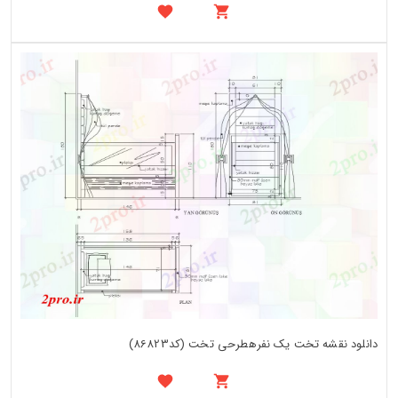
دانلود نقشه تخت یک نفرهطرحی تخت (کد86823)