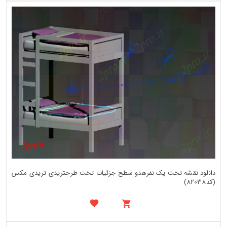
دانلود نقشه تخت یک نفرهدو سطح جزئیات تخت طرحتریدی تریدی مکس
(کد82038)