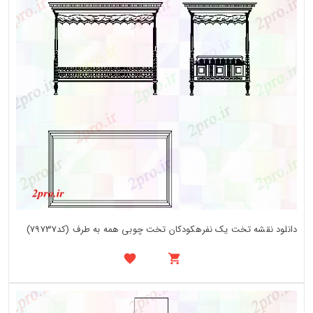
دانلود نقشه تخت یک نفرهکودکان تخت چوبی همه به طرف (کد79737)