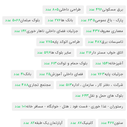
برق مسکونی
496 عدد
طراحی داخلی
805 عدد
پارک - باغ عمومی
635 عدد
بانک ها
276 عدد
بلوک مبلمان
5066 عدد
معماری معروف
437 عدد
جزئیات فضای داخلی ناهار خوری
142 عدد
تاسیسات برق
487 عدد
طراحی اتوکد پایه
775 عدد
اتاق خواب مستر دار
216 عدد
سایر بلوک ها
596 عدد
آشپزخانه
1541 عدد
بلوک حمام و توالت
613 عدد
جزئیات پایه
763 عدد
فضای داخلی آموزش
25 عدد
بانک
41 عدد
شرکت ، دفتر کار ، سازمان ، اداره
513 عدد
مجتمع تجاری
488 عدد
بلوک های حمل و نقل
643 عدد
رستوران - غذا خوری - فست فود ; هتل - خوابگاه - مسافر خانه
101 عدد
ستون
467 عدد
کلینیک
87 عدد
آپارتمان یک طبقه
82 عدد