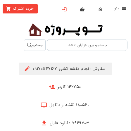
نو
خرید اشتراک
X
بستن
منو
محصولات
تهیه
جستجو
اشتراک
راهنما
سفارش انجام نقشه کشی 09170547167
دانلود
خرید
142750 کاربر
ها
180560 نقشه و دتایل
حساب
کاربری
7969703 دانلود فایل