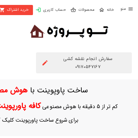
X
محصولات
حساب کاربری
خرید اشتراک
بستن
منو
محصولات
تهیه
اشتراک
سفارش انجام نقشه کشی
راهنما
09170547167
دانلود
ساخت پاوپوینت با
هوش مص
خرید
ها
کافه پاورپوی
کم تر از 5 دقیقه با هوش مصنوعی
حساب
برای شروع ساخت پاورپوینت کلیک ک
کاربری