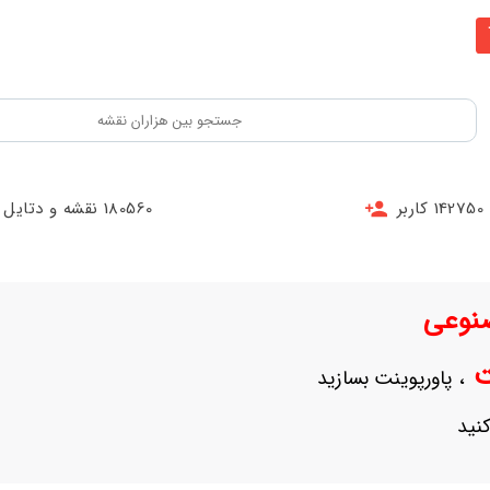
142750 کاربر
180560 نقشه و دتایل
نوعی
نت
، پاورپوینت بسازید
نید