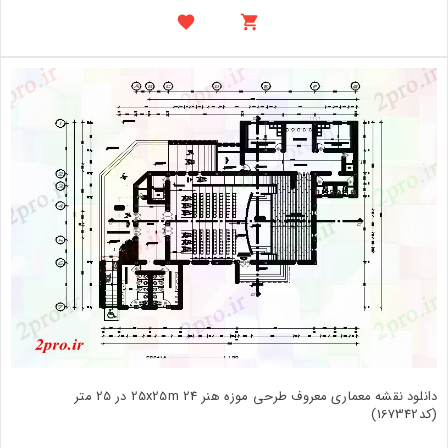
دانلود نقشه معماری معروف طرحی موزه هنر 25x25m 24 در 25 متر
(کد167342)