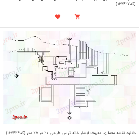
(کد167427)
دانلود نقشه معماری معروف آبشار خانه تراس طرحی 20 در 25 متر (کد167424)