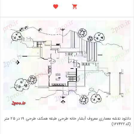
دانلود نقشه معماری معروف آبشار خانه طرحی طبقه همکف طرحی 19 در 25 متر
(کد167422)