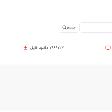
جستجو
7969703 دانلود فایل