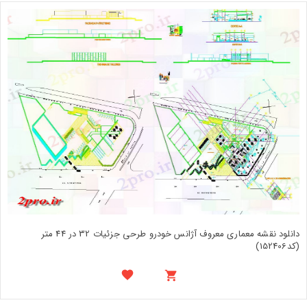
دانلود نقشه معماری معروف آژانس خودرو طرحی جزئیات 32 در 44 متر
(کد152406)