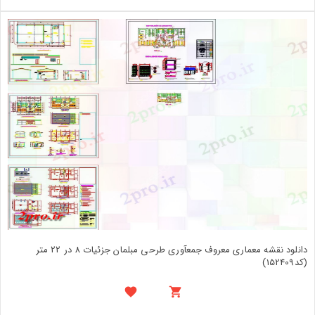
دانلود نقشه معماری معروف جمعآوری طرحی مبلمان جزئیات 8 در 22 متر
(کد152409)