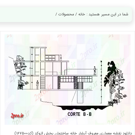
ورود
به
حساب
شما در این مسیر هستید : خانه / محصولات /
کاربری
ثبت
نام
بازیابی
رمز
عبور
علاقه
مندی
ها
دانلود نقشه معماری معروف آبشار خانه ساختمان بخش اتوکد (کد167500)