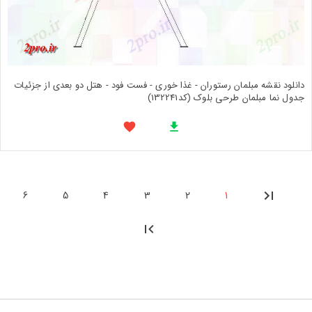
دانلود نقشه مبلمان رستوران - غذا خوری - فست فود - هتل دو بعدی از جزئیات
جدول نما مبلمان طرحی بلوک (کد132241)
6
5
4
3
2
1