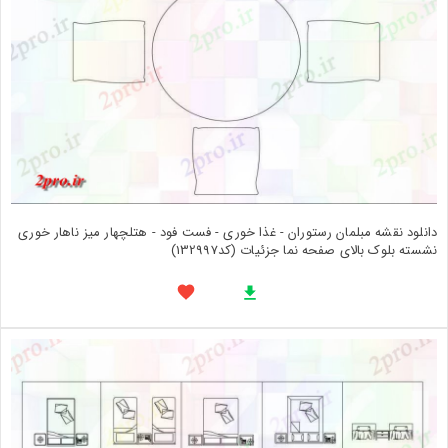
دانلود نقشه مبلمان رستوران - غذا خوری - فست فود - هتلچهار میز ناهار خوری
نشسته بلوک بالای صفحه نما جزئیات (کد132997)