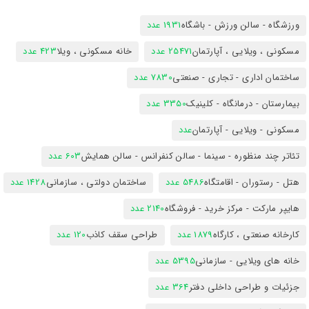
ورزشگاه - سالن ورزش - باشگاه
1931 عدد
مسکونی ، ویلایی ، آپارتمان
25471 عدد
خانه مسکونی ، ویلا
423 عدد
ساختمان اداری - تجاری - صنعتی
7830 عدد
بیمارستان - درمانگاه - کلینیک
3350 عدد
مسکونی - ویلایی - آپارتمان
عدد
تئاتر چند منظوره - سینما - سالن کنفرانس - سالن همایش
603 عدد
هتل - رستوران - اقامتگاه
5486 عدد
ساختمان دولتی ، سازمانی
1428 عدد
هایپر مارکت - مرکز خرید - فروشگاه
2140 عدد
کارخانه صنعتی ، کارگاه
1879 عدد
طراحی سقف کاذب
120 عدد
خانه های ویلایی - سازمانی
5395 عدد
جزئیات و طراحی داخلی دفتر
364 عدد