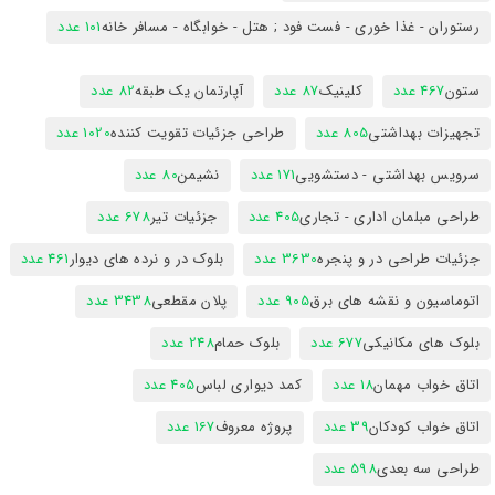
رستوران - غذا خوری - فست فود ; هتل - خوابگاه - مسافر خانه
101 عدد
ستون
467 عدد
کلینیک
87 عدد
آپارتمان یک طبقه
82 عدد
تجهیزات بهداشتی
805 عدد
طراحی جزئیات تقویت کننده
1020 عدد
سرویس بهداشتی - دستشویی
171 عدد
نشیمن
80 عدد
طراحی مبلمان اداری - تجاری
405 عدد
جزئیات تیر
678 عدد
جزئیات طراحی در و پنجره
3630 عدد
بلوک در و نرده های دیوار
461 عدد
اتوماسیون و نقشه های برق
905 عدد
پلان مقطعی
3438 عدد
بلوک های مکانیکی
677 عدد
بلوک حمام
248 عدد
اتاق خواب مهمان
18 عدد
کمد دیواری لباس
405 عدد
اتاق خواب کودکان
39 عدد
پروژه معروف
167 عدد
طراحی سه بعدی
598 عدد