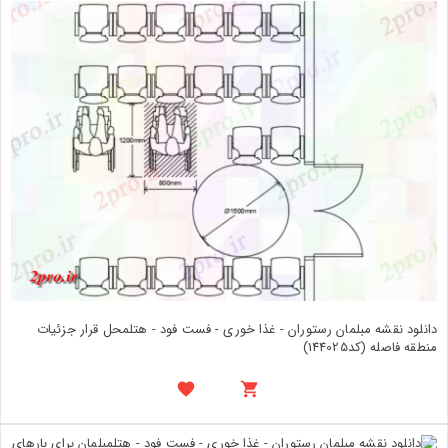
دانلود نقشه مبلمان رستوران - غذا خوری - فست فود - هتلمحل قرار جزئیات
منطقه فاصله (کد144025)