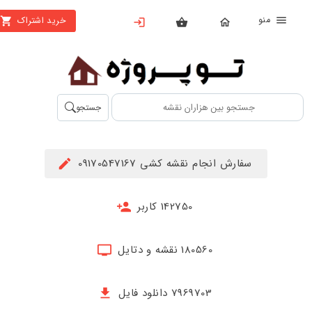
منو
خرید اشتراک
X
بستن
منو
محصولات
تهیه
جستجو
اشتراک
راهنما
سفارش انجام نقشه کشی 09170547167
دانلود
خرید
142750 کاربر
ها
180560 نقشه و دتایل
حساب
کاربری
7969703 دانلود فایل