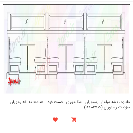
دانلود نقشه مبلمان رستوران - غذا خوری - فست فود - هتلمنطقه ناهارخوران
جزئیات رستوران (کد144027)