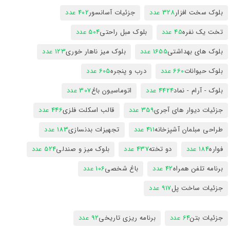
بلوک سخت افزار
328 عدد
جزئیات آسانسور
402 عدد
تخت یک نفره
45 عدد
بلوک مبل راحتی
504 عدد
بلوک های بهداشتی
1655 عدد
بلوک میز ناهار خوری
123 عدد
بلوک حیوانات
660 عدد
درب و پنجره
605 عدد
بلوک - آرام - نماد
4424 عدد
اتوماسیون باغ
307 عدد
جزئیات دیوار های آجری
359 عدد
قالب اسکلت فلزی
446 عدد
طراحی مبلمان آشپزخانه
411 عدد
تجهیزات بدنسازی
183 عدد
فواره
184 عدد
دو تخته
437 عدد
بلوک میز و صندلی
524 عدد
برنامه تلفن همراه
42 عدد
باغ شخصی
106 عدد
جزئیات ساخت پل
917 عدد
جزئیات بتن
64 عدد
برنامه ریزی تاریخی
92 عدد