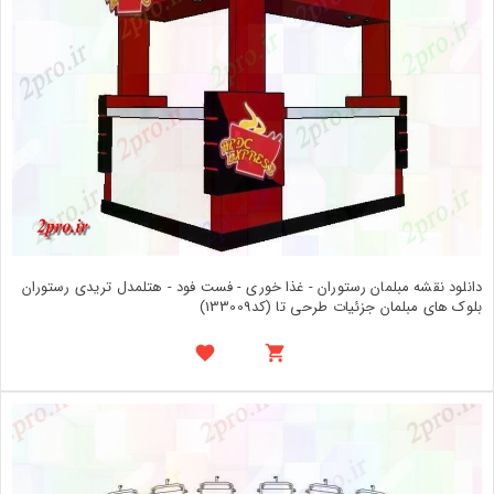
دانلود نقشه مبلمان رستوران - غذا خوری - فست فود - هتلمدل تریدی رستوران
بلوک های مبلمان جزئیات طرحی تا (کد133009)