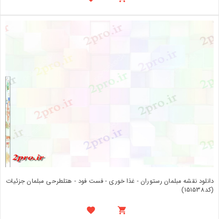
دانلود نقشه مبلمان رستوران - غذا خوری - فست فود - هتلطرحی مبلمان جزئیات
(کد151538)