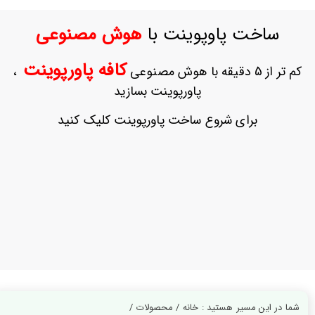
ورود
به
ساخت پاوپوینت با
هوش مصنوعی
حساب
کاربری
کافه پاورپوینت
کم تر از 5 دقیقه با هوش مصنوعی
،
ثبت
پاورپوینت بسازید
نام
بازیابی
برای شروع ساخت پاورپوینت کلیک کنید
رمز
عبور
علاقه
مندی
ها
شما در این مسیر هستید : خانه / محصولات /