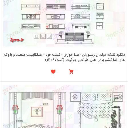
دانلود نقشه مبلمان رستوران - غذا خوری - فست فود - هتلکابینت متعدد و بلوک
های نما کشو برای هتل طراحی جزئیات (کد132978)