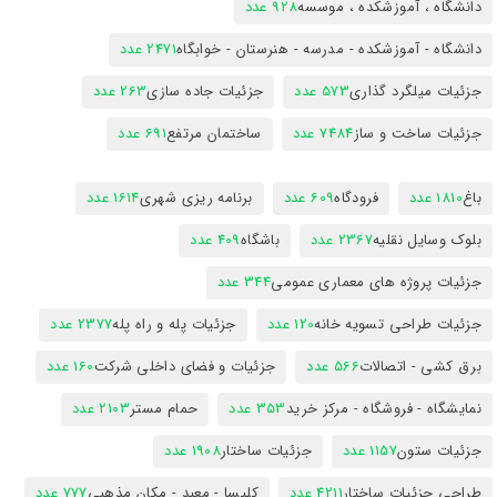
دانشگاه ، آموزشکده ، موسسه
928 عدد
دانشگاه - آموزشکده - مدرسه - هنرستان - خوابگاه
2471 عدد
جزئیات میلگرد گذاری
573 عدد
جزئیات جاده سازی
263 عدد
جزئیات ساخت و ساز
7484 عدد
ساختمان مرتفع
691 عدد
باغ
1810 عدد
فرودگاه
609 عدد
برنامه ریزی شهری
1614 عدد
بلوک وسایل نقلیه
2367 عدد
باشگاه
409 عدد
جزئیات پروژه های معماری عمومی
344 عدد
جزئیات طراحی تسویه خانه
120 عدد
جزئیات پله و راه پله
2377 عدد
برق کشی - اتصالات
566 عدد
جزئیات و فضای داخلی شرکت
160 عدد
نمایشگاه - فروشگاه - مرکز خرید
353 عدد
حمام مستر
2103 عدد
جزئیات ستون
1157 عدد
جزئیات ساختار
1908 عدد
طراحی جزئیات ساختار
4211 عدد
کلیسا - معبد - مکان مذهبی
777 عدد