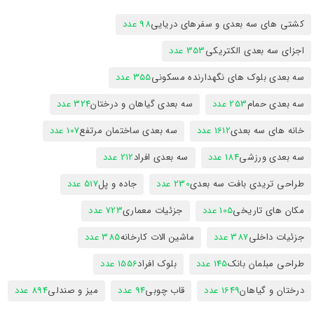
کشتی های سه بعدی و سفرهای دریایی
98 عدد
اجزای سه بعدی الکتریکی
353 عدد
سه بعدی بلوک های نگهدارنده مسکونی
355 عدد
سه بعدی حمام
253 عدد
سه بعدی گیاهان و درختان
324 عدد
خانه های سه بعدی
1612 عدد
سه بعدی ساختمان مرتفع
107 عدد
سه بعدی ورزشی
184 عدد
سه بعدی افراد
212 عدد
طراحی تریدی بافت سه بعدی
230 عدد
جاده و پل
517 عدد
مکان های تاریخی
105 عدد
جزئیات معماری
723 عدد
جزئیات داخلی
387 عدد
ماشین الات کارخانه
385 عدد
طراحی مبلمان بانک
145 عدد
بلوک افراد
1556 عدد
درختان و گیاهان
1649 عدد
قاب چوبی
94 عدد
میز و صندلی
894 عدد