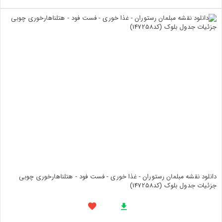
دانلود نقشه مبلمان رستوران - غذا خوری - فست فود - هتلناهارخوری چوبی
جزئیات جدول بلوک (کد147258)