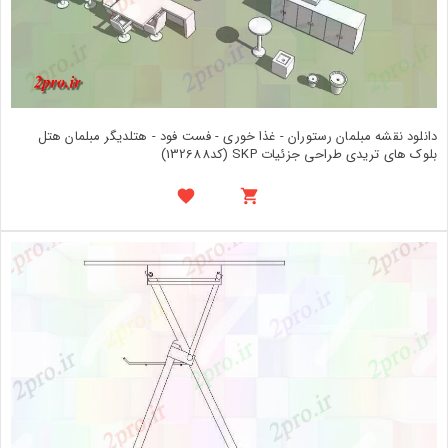
دانلود نقشه مبلمان رستوران - غذا خوری - فست فود - هتلدیگر مبلمان هتل
بلوک های تریدی طراحی جزئیات SKP (کد132688)