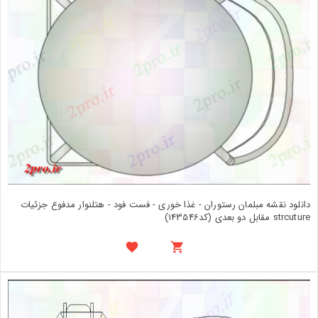
دانلود نقشه مبلمان رستوران - غذا خوری - فست فود - هتلنوار مدفوع جزئیات
strcuture مقابل دو بعدی (کد143546)