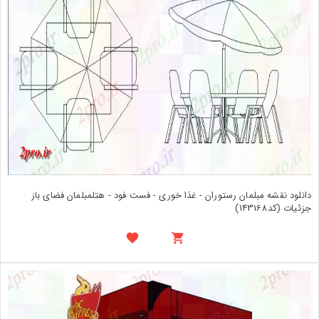
دانلود نقشه مبلمان رستوران - غذا خوری - فست فود - هتلمبلمان فضای باز
جزئیات (کد143168)