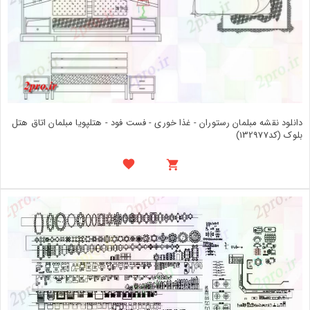
دانلود نقشه مبلمان رستوران - غذا خوری - فست فود - هتلپویا مبلمان اتاق هتل
بلوک (کد132977)