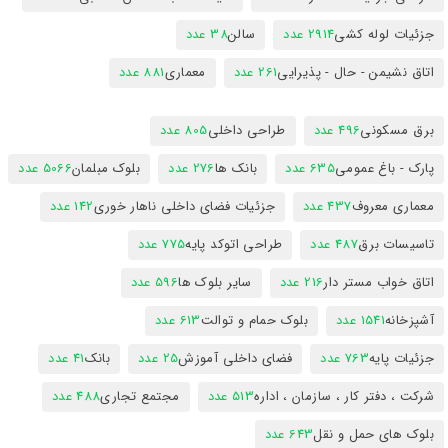
جزئیات لوله کشی
2914 عدد
سالن
38 عدد
اتاق نشیمن - حال - پذیرایی
261 عدد
معماری
881 عدد
برق مسکونی
496 عدد
طراحی داخلی
805 عدد
پارک - باغ عمومی
635 عدد
بانک ها
276 عدد
بلوک مبلمان
5066 عدد
معماری معروف
437 عدد
جزئیات فضای داخلی ناهار خوری
142 عدد
تاسیسات برق
487 عدد
طراحی اتوکد پایه
775 عدد
اتاق خواب مستر دار
216 عدد
سایر بلوک ها
596 عدد
آشپزخانه
1541 عدد
بلوک حمام و توالت
613 عدد
جزئیات پایه
763 عدد
فضای داخلی آموزش
25 عدد
بانک
41 عدد
شرکت ، دفتر کار ، سازمان ، اداره
513 عدد
مجتمع تجاری
488 عدد
بلوک های حمل و نقل
643 عدد