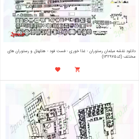
دانلود نقشه مبلمان رستوران - غذا خوری - فست فود - هتلهتل و رستوران های
مختلف (کد132975)