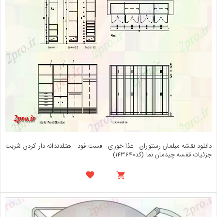
دانلود نقشه مبلمان رستوران - غذا خوری - فست فود - هتلدندانه دار کردن شربت
جزئیات قفسه چیدمان نما (کد143640)