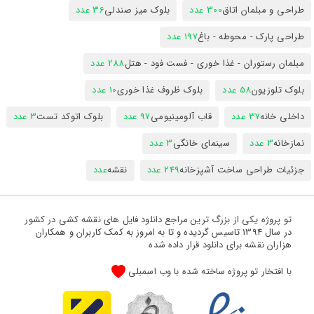
طراحی و مبلمان اتاق
300 عدد
بلوک میز صندلی
36 عدد
طراحی پارک - محوطه - باغ
197 عدد
مبلمان رستوران - غذا خوری - فست فود - هتل
288 عدد
بلوک تلوزیون
58 عدد
بلوک ظروف غذا خوری
10 عدد
داخلی خانه
37 عدد
قاب آلومینیومی
97 عدد
بلوک اتوکد تست
3 عدد
نمازخانه
3 عدد
سینمای خانگی
3 عدد
جزئیات طراحی ساخت آشپزخانه
249 عدد
نقشه
عدد
تو پروژه یکی از بزرگ ترین مراجع دانلود فایل های نقشه کشی در کشور
در سال 1394 تاسیس گردیده و تا به امروز به کمک کاربران و همکاران
هزاران نقشه برای دانلود قرار داده شده
با افتخار تو پروژه ساخته شده با وب اسمبلی