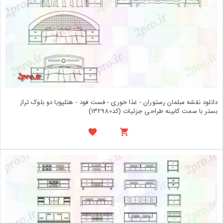
دانلود نقشه مبلمان رستوران - غذا خوری - فست فود - هتلپویا دو بلوک تراز
بستر با سمت کابینه طراحی جزئیات (کد132980)