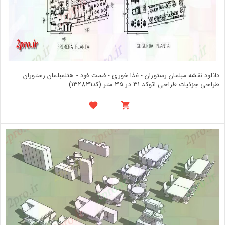
دانلود نقشه مبلمان رستوران - غذا خوری - فست فود - هتلمبلمان رستوران
طراحی جزئیات طراحی اتوکد 31 در 35 متر (کد132831)