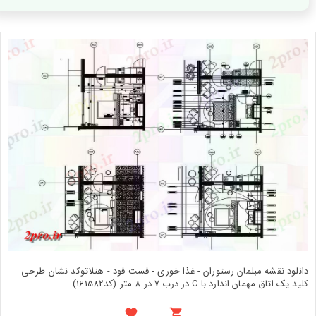
دانلود نقشه مبلمان رستوران - غذا خوری - فست فود - هتلاتوکد نشان طرحی
کلید یک اتاق مهمان اندارد با C در درب 7 در 8 متر (کد161582)