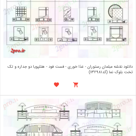
دانلود نقشه مبلمان رستوران - غذا خوری - فست فود - هتلپویا دو جداره و تک
تخت بلوک نما (کد132981)