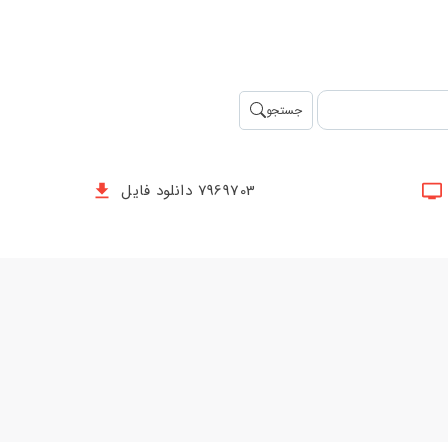
جستجو
7969703 دانلود فایل