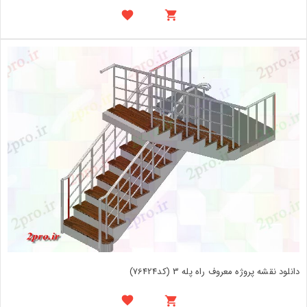
دانلود نقشه پروژه معروف راه پله 3 (کد76424)