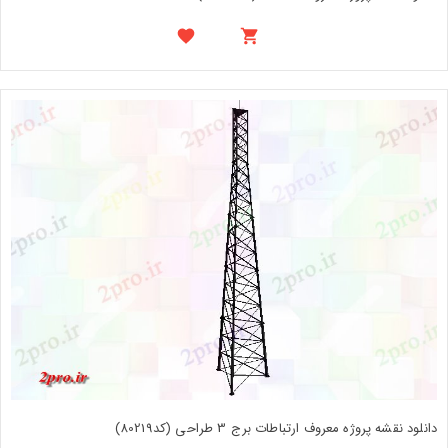
دانلود نقشه پروژه معروف ارتباطات برج 3 طراحی (کد80219)