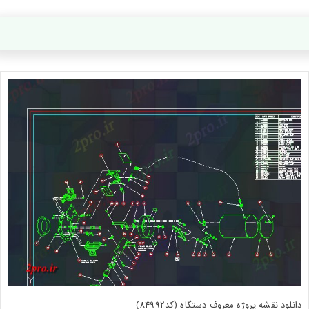
دانلود نقشه پروژه معروف دستگاه (کد84992)