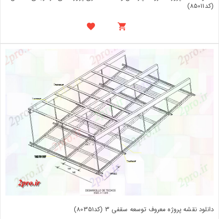
(کد85011)
دانلود نقشه پروژه معروف توسعه سقفی 3 (کد80351)