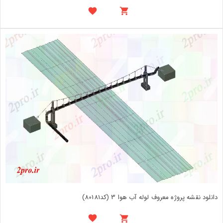
دانلود نقشه پروژه معروف لوله آب هوا 3 (کد80181)