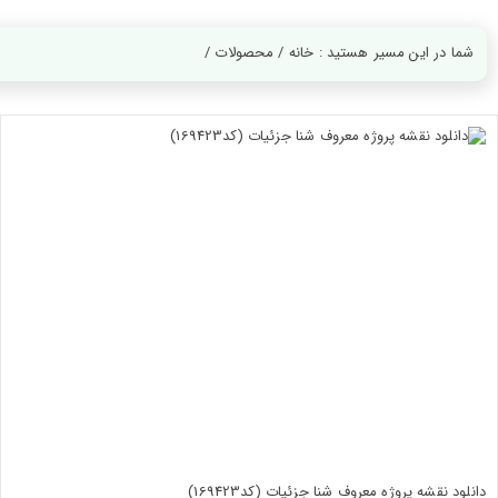
ورود
به
حساب
شما در این مسیر هستید : خانه / محصولات /
کاربری
ثبت
نام
بازیابی
رمز
عبور
علاقه
مندی
ها
دانلود نقشه پروژه معروف شنا جزئیات (کد169423)