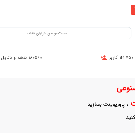
142750 کاربر
180560 نقشه و دتایل
نوعی
نت
، پاورپوینت بسازید
نید