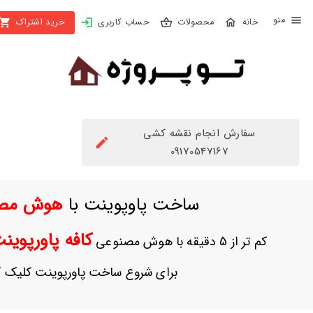
X
محصولات
حساب کاربری
خرید اشتراک
بستن
منو
محصولات
تهیه
اشتراک
سفارش انجام نقشه کشی
راهنما
09170547167
دانلود
ساخت پاوپوینت با
هوش مص
خرید
ها
کافه پاورپوی
کم تر از 5 دقیقه با هوش مصنوعی
حساب
برای شروع ساخت پاورپوینت کلیک ک
کاربری