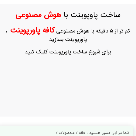
ورود
به
ساخت پاوپوینت با
هوش مصنوعی
حساب
کاربری
کافه پاورپوینت
کم تر از 5 دقیقه با هوش مصنوعی
،
ثبت
پاورپوینت بسازید
نام
بازیابی
برای شروع ساخت پاورپوینت کلیک کنید
رمز
عبور
علاقه
مندی
ها
شما در این مسیر هستید : خانه / محصولات /