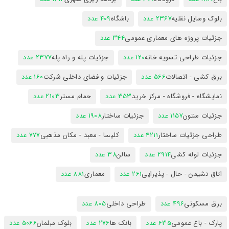
بلوک وسایل نقلیه
2367 عدد
باشگاه
409 عدد
جزئیات پروژه های معماری عمومی
344 عدد
جزئیات طراحی تسویه خانه
120 عدد
جزئیات پله و راه پله
2377 عدد
برق کشی - اتصالات
566 عدد
جزئیات و فضای داخلی شرکت
160 عدد
نمایشگاه - فروشگاه - مرکز خرید
353 عدد
حمام مستر
2103 عدد
جزئیات ستون
1157 عدد
جزئیات ساختار
1908 عدد
طراحی جزئیات ساختار
4211 عدد
کلیسا - معبد - مکان مذهبی
777 عدد
جزئیات لوله کشی
2914 عدد
سالن
38 عدد
اتاق نشیمن - حال - پذیرایی
261 عدد
معماری
881 عدد
برق مسکونی
496 عدد
طراحی داخلی
805 عدد
پارک - باغ عمومی
635 عدد
بانک ها
276 عدد
بلوک مبلمان
5066 عدد