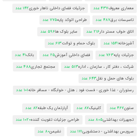
معماری معروف
437 عدد
جزئیات فضای داخلی ناهار خوری
142 عدد
تاسیسات برق
487 عدد
طراحی اتوکد پایه
775 عدد
اتاق خواب مستر دار
216 عدد
سایر بلوک ها
596 عدد
آشپزخانه
1541 عدد
بلوک حمام و توالت
613 عدد
جزئیات پایه
763 عدد
فضای داخلی آموزش
25 عدد
بانک
41 عدد
شرکت ، دفتر کار ، سازمان ، اداره
513 عدد
مجتمع تجاری
488 عدد
بلوک های حمل و نقل
643 عدد
رستوران - غذا خوری - فست فود ; هتل - خوابگاه - مسافر خانه
101 عدد
ستون
467 عدد
کلینیک
87 عدد
آپارتمان یک طبقه
82 عدد
تجهیزات بهداشتی
805 عدد
طراحی جزئیات تقویت کننده
1020 عدد
سرویس بهداشتی - دستشویی
171 عدد
نشیمن
80 عدد