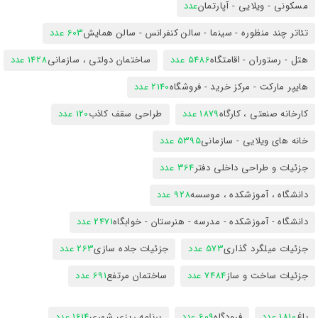
مسکونی - ویلایی - آپارتمان
عدد
تئاتر چند منظوره - سینما - سالن کنفرانس - سالن همایش
603 عدد
هتل - رستوران - اقامتگاه
5486 عدد
ساختمان دولتی ، سازمانی
1428 عدد
هایپر مارکت - مرکز خرید - فروشگاه
2140 عدد
کارخانه صنعتی ، کارگاه
1879 عدد
طراحی سقف کاذب
120 عدد
خانه های ویلایی - سازمانی
5395 عدد
جزئیات و طراحی داخلی دفتر
364 عدد
دانشگاه ، آموزشکده ، موسسه
928 عدد
دانشگاه - آموزشکده - مدرسه - هنرستان - خوابگاه
2471 عدد
جزئیات میلگرد گذاری
573 عدد
جزئیات جاده سازی
263 عدد
جزئیات ساخت و ساز
7484 عدد
ساختمان مرتفع
691 عدد
باغ
1810 عدد
فرودگاه
609 عدد
برنامه ریزی شهری
1614 عدد