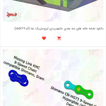
دانلود نقشه خانه های سه بعدی خانهتریدی ایزومتریک نما (کد155229)