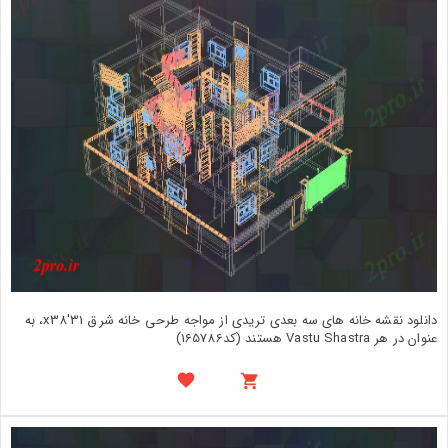
دانلود نقشه خانه های سه بعدی تریدی از مواجه طرحی خانه شرق 31'x38، به
عنوان در هر Vastu Shastra هستند (کد165786)