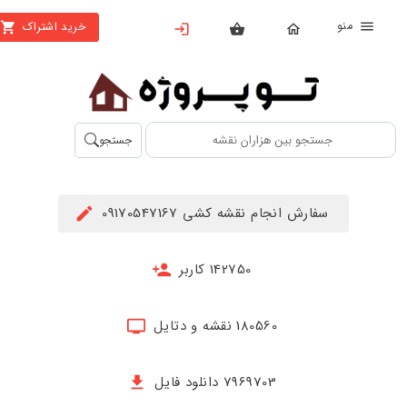
منو
خرید اشتراک
X
بستن
منو
محصولات
تهیه
جستجو
اشتراک
راهنما
سفارش انجام نقشه کشی 09170547167
دانلود
خرید
142750 کاربر
ها
180560 نقشه و دتایل
حساب
کاربری
7969703 دانلود فایل