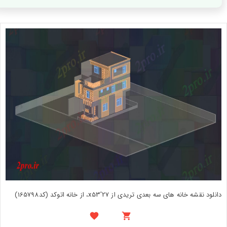
دانلود نقشه خانه های سه بعدی تریدی از 27'x53، از خانه اتوکد (کد165798)