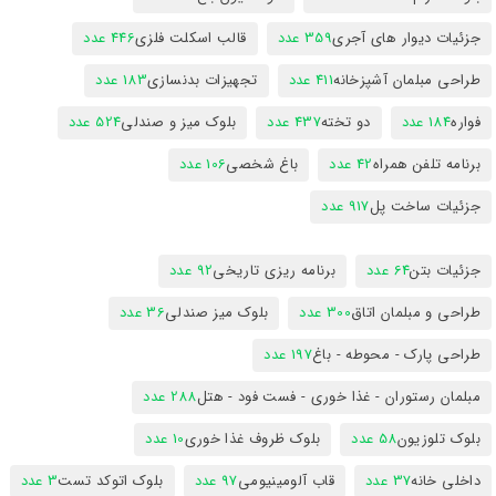
جزئیات دیوار های آجری
359 عدد
قالب اسکلت فلزی
446 عدد
طراحی مبلمان آشپزخانه
411 عدد
تجهیزات بدنسازی
183 عدد
فواره
184 عدد
دو تخته
437 عدد
بلوک میز و صندلی
524 عدد
برنامه تلفن همراه
42 عدد
باغ شخصی
106 عدد
جزئیات ساخت پل
917 عدد
جزئیات بتن
64 عدد
برنامه ریزی تاریخی
92 عدد
طراحی و مبلمان اتاق
300 عدد
بلوک میز صندلی
36 عدد
طراحی پارک - محوطه - باغ
197 عدد
مبلمان رستوران - غذا خوری - فست فود - هتل
288 عدد
بلوک تلوزیون
58 عدد
بلوک ظروف غذا خوری
10 عدد
داخلی خانه
37 عدد
قاب آلومینیومی
97 عدد
بلوک اتوکد تست
3 عدد