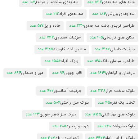
خانه های سه بعدی
1612 عدد
سه بعدی ساختمان مرتفع
107 عدد
سه بعدی ورزشی
184 عدد
سه بعدی افراد
212 عدد
طراحی تریدی بافت سه بعدی
230 عدد
جاده و پل
517 عدد
مکان های تاریخی
105 عدد
جزئیات معماری
723 عدد
جزئیات داخلی
387 عدد
ماشین الات کارخانه
385 عدد
طراحی مبلمان بانک
145 عدد
بلوک افراد
1556 عدد
درختان و گیاهان
1649 عدد
قاب چوبی
94 عدد
میز و صندلی
894 عدد
بلوک سخت افزار
328 عدد
جزئیات آسانسور
402 عدد
تخت یک نفره
45 عدد
بلوک مبل راحتی
504 عدد
بلوک های بهداشتی
1655 عدد
بلوک میز ناهار خوری
123 عدد
بلوک حیوانات
660 عدد
درب و پنجره
605 عدد
بلوک - آرام - نماد
4424 عدد
اتوماسیون باغ
307 عدد