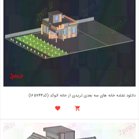
دانلود نقشه خانه های سه بعدی تریدی از خانه اتوکد (کد165744)