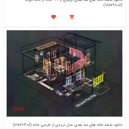
(کد165798)
دانلود نقشه خانه های سه بعدی مدل تریدی از طرحی خانه (کد165793)