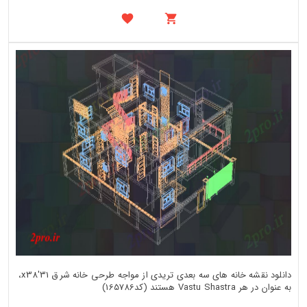
دانلود نقشه خانه های سه بعدی تریدی از مواجه طرحی خانه شرق 31'x38،
به عنوان در هر Vastu Shastra هستند (کد165786)