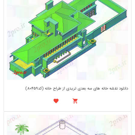
دانلود نقشه خانه های سه بعدی تریدی از طراح خانه (کد80459)