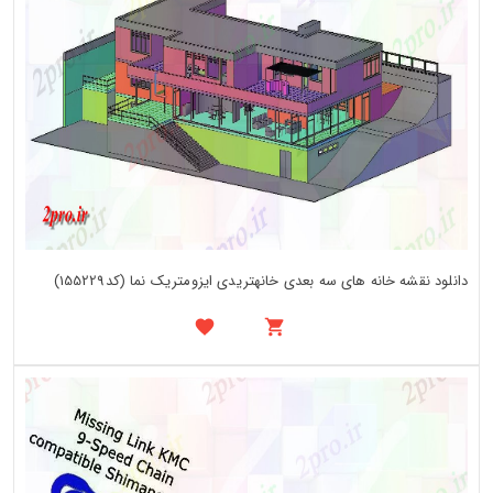
دانلود نقشه خانه های سه بعدی خانهتریدی ایزومتریک نما (کد155229)