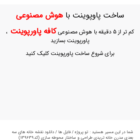
ورود
به
ساخت پاوپوینت با
هوش مصنوعی
حساب
کاربری
کافه پاورپوینت
کم تر از 5 دقیقه با هوش مصنوعی
،
ثبت
پاورپوینت بسازید
نام
بازیابی
برای شروع ساخت پاورپوینت کلیک کنید
رمز
عبور
علاقه
مندی
ها
شما در این مسیر هستید : تو پروژه / فایل ها / دانلود نقشه خانه های سه
بعدی مدرن خانه تریدی طراحی و ساختار محوطه سازی (کد139639)