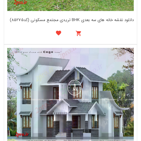
دانلود نقشه خانه های سه بعدی BHK تریدی مجتمع مسکونی (کد85275)