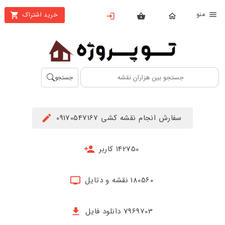
نو
خرید اشتراک
X
بستن
منو
محصولات
تهیه
جستجو
اشتراک
راهنما
سفارش انجام نقشه کشی 09170547167
دانلود
خرید
142750 کاربر
ها
180560 نقشه و دتایل
حساب
کاربری
7969703 دانلود فایل