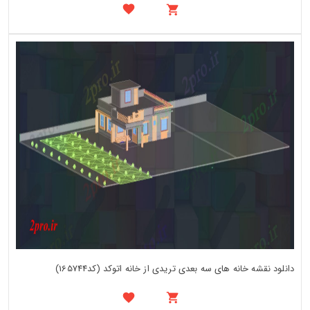
دانلود نقشه خانه های سه بعدی تریدی از خانه اتوکد (کد165744)