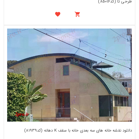
طرحی تا (کد85016)
دانلود نقشه خانه های سه بعدی خانه با سقف K دهانه (کد81939)