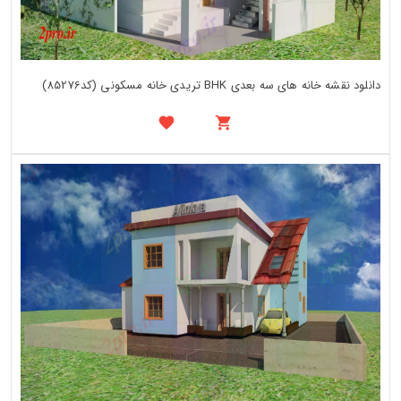
دانلود نقشه خانه های سه بعدی BHK تریدی خانه مسکونی (کد85276)