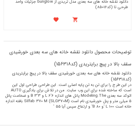
دانلود نقشه خانه های سه بعدی مدل تریدی از bunglow جزئیات واحد
طرحی تا (کد85016)
توضیحات محصول دانلود نقشه خانه های سه بعدی خورشیدی
سقف بالا در پیچ برایتریدی (کد156318)
دانلود نقشه خانه های سه بعدی خورشیدی سقف بالا در پیچ برایتریدی
(کد156318)
در این طرح را برای تن به تن پایه اصلی است. این طراحی طراحی اول این
است که ساخته شده برای این وب سایت. من در تلاش برای یادگیری AUTO
اتوکد سه بعدی Modeling.The پانل های اندازه L 6'6 و B 3'3 و ضخامت پانل
5 میلی متر و پنل خورشیدی نام است Silfab 370 M (SLG370M) بافته اندازه
خانه است L 100 'و B 80' و ارتفاع سپس آیا 55 '