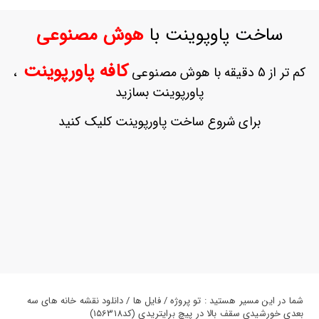
ورود
به
ساخت پاوپوینت با
هوش مصنوعی
حساب
کاربری
کافه پاورپوینت
کم تر از 5 دقیقه با هوش مصنوعی
،
ثبت
پاورپوینت بسازید
نام
بازیابی
برای شروع ساخت پاورپوینت کلیک کنید
رمز
عبور
علاقه
مندی
ها
شما در این مسیر هستید : تو پروژه / فایل ها / دانلود نقشه خانه های سه
بعدی خورشیدی سقف بالا در پیچ برایتریدی (کد156318)