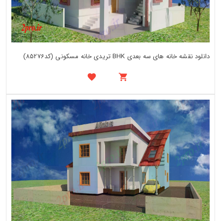
دانلود نقشه خانه های سه بعدی BHK تریدی خانه مسکونی (کد85276)