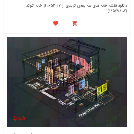
دانلود نقشه خانه های سه بعدی تریدی از 27'x53، از خانه اتوکد
(کد165798)