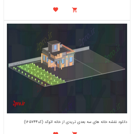
دانلود نقشه خانه های سه بعدی تریدی از خانه اتوکد (کد165744)