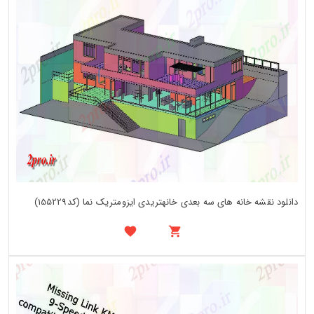
دانلود نقشه خانه های سه بعدی خانهتریدی ایزومتریک نما (کد155229)