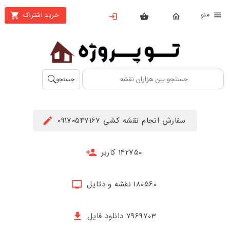
نو
خرید اشتراک
X
بستن
منو
محصولات
تهیه
جستجو
اشتراک
راهنما
سفارش انجام نقشه کشی 09170547167
دانلود
خرید
142750 کاربر
ها
180560 نقشه و دتایل
حساب
کاربری
7969703 دانلود فایل