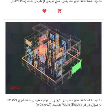
دانلود نقشه خانه های سه بعدی مدل تریدی از طرحی خانه (کد165793)
دانلود نقشه خانه های سه بعدی تریدی از مواجه طرحی خانه شرق 31'x38،
به عنوان در هر Vastu Shastra هستند (کد165786)