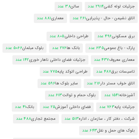
جزئیات لوله کشی
2914 عدد
سالن
38 عدد
اتاق نشیمن - حال - پذیرایی
261 عدد
معماری
881 عدد
برق مسکونی
496 عدد
طراحی داخلی
805 عدد
پارک - باغ عمومی
635 عدد
بانک ها
276 عدد
بلوک مبلمان
5066 عدد
معماری معروف
437 عدد
جزئیات فضای داخلی ناهار خوری
142 عدد
تاسیسات برق
487 عدد
طراحی اتوکد پایه
775 عدد
اتاق خواب مستر دار
216 عدد
سایر بلوک ها
596 عدد
آشپزخانه
1541 عدد
بلوک حمام و توالت
613 عدد
جزئیات پایه
763 عدد
فضای داخلی آموزش
25 عدد
بانک
41 عدد
شرکت ، دفتر کار ، سازمان ، اداره
513 عدد
مجتمع تجاری
488 عدد
بلوک های حمل و نقل
643 عدد