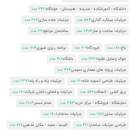
دانشگاه - آموزشکده - مدرسه - هنرستان - خوابگاه
2471 عدد
جزئیات میلگرد گذاری
573 عدد
جزئیات جاده سازی
263 عدد
جزئیات ساخت و ساز
7484 عدد
ساختمان مرتفع
691 عدد
باغ
1810 عدد
فرودگاه
609 عدد
برنامه ریزی شهری
1614 عدد
بلوک وسایل نقلیه
2367 عدد
باشگاه
409 عدد
جزئیات پروژه های معماری عمومی
344 عدد
جزئیات طراحی تسویه خانه
120 عدد
جزئیات پله و راه پله
2377 عدد
برق کشی - اتصالات
566 عدد
جزئیات و فضای داخلی شرکت
160 عدد
نمایشگاه - فروشگاه - مرکز خرید
353 عدد
حمام مستر
2103 عدد
جزئیات ستون
1157 عدد
جزئیات ساختار
1908 عدد
طراحی جزئیات ساختار
4211 عدد
کلیسا - معبد - مکان مذهبی
777 عدد