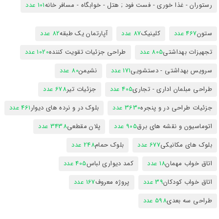
رستوران - غذا خوری - فست فود ; هتل - خوابگاه - مسافر خانه
101 عدد
ستون
467 عدد
کلینیک
87 عدد
آپارتمان یک طبقه
82 عدد
تجهیزات بهداشتی
805 عدد
طراحی جزئیات تقویت کننده
1020 عدد
سرویس بهداشتی - دستشویی
171 عدد
نشیمن
80 عدد
طراحی مبلمان اداری - تجاری
405 عدد
جزئیات تیر
678 عدد
جزئیات طراحی در و پنجره
3630 عدد
بلوک در و نرده های دیوار
461 عدد
اتوماسیون و نقشه های برق
905 عدد
پلان مقطعی
3438 عدد
بلوک های مکانیکی
677 عدد
بلوک حمام
248 عدد
اتاق خواب مهمان
18 عدد
کمد دیواری لباس
405 عدد
اتاق خواب کودکان
39 عدد
پروژه معروف
167 عدد
طراحی سه بعدی
598 عدد