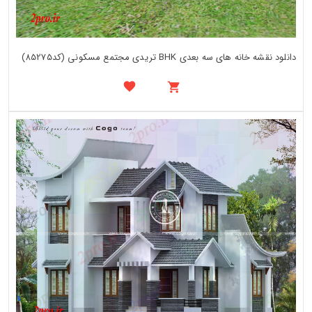
دانلود نقشه خانه های سه بعدی BHK تریدی مجتمع مسکونی (کد85275)