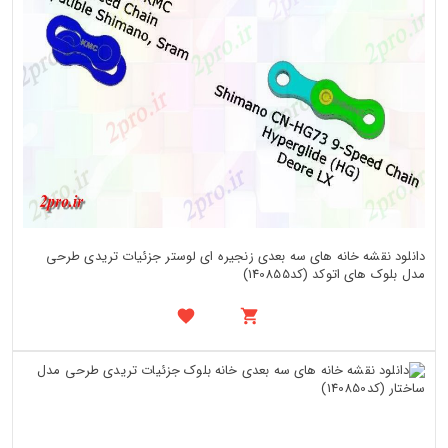
دانلود نقشه خانه های سه بعدی زنجیره ای لوستر جزئیات تریدی طرحی
مدل بلوک های اتوکد (کد140855)