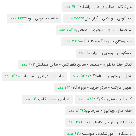
ورزشگاه - سالن ورزش - باشگاه
1931 عدد
مسکونی ، ویلایی ، آپارتمان
25471 عدد
خانه مسکونی ، ویلا
423 عدد
ساختمان اداری - تجاری - صنعتی
7830 عدد
بیمارستان - درمانگاه - کلینیک
3350 عدد
مسکونی - ویلایی - آپارتمان
عدد
تئاتر چند منظوره - سینما - سالن کنفرانس - سالن همایش
603 عدد
هتل - رستوران - اقامتگاه
5486 عدد
ساختمان دولتی ، سازمانی
1428 عدد
هایپر مارکت - مرکز خرید - فروشگاه
2140 عدد
کارخانه صنعتی ، کارگاه
1879 عدد
طراحی سقف کاذب
120 عدد
خانه های ویلایی - سازمانی
5395 عدد
جزئیات و طراحی داخلی دفتر
364 عدد
دانشگاه ، آموزشکده ، موسسه
928 عدد