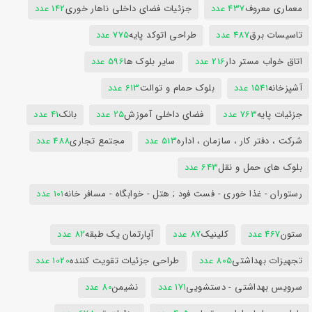
معماری معروف
437 عدد
جزئیات فضای داخلی ناهار خوری
142 عدد
تاسیسات برق
487 عدد
طراحی اتوکد پایه
775 عدد
اتاق خواب مستر دار
216 عدد
سایر بلوک ها
596 عدد
آشپزخانه
1541 عدد
بلوک حمام و توالت
613 عدد
جزئیات پایه
763 عدد
فضای داخلی آموزش
25 عدد
بانک
41 عدد
شرکت ، دفتر کار ، سازمان ، اداره
513 عدد
مجتمع تجاری
488 عدد
بلوک های حمل و نقل
643 عدد
رستوران - غذا خوری - فست فود ; هتل - خوابگاه - مسافر خانه
101 عدد
ستون
467 عدد
کلینیک
87 عدد
آپارتمان یک طبقه
82 عدد
تجهیزات بهداشتی
805 عدد
طراحی جزئیات تقویت کننده
1020 عدد
سرویس بهداشتی - دستشویی
171 عدد
نشیمن
80 عدد