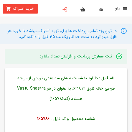
نو
خرید اشتراک
X
بستن
منو
محصولات
در تو پروژه تمامی پرداخت ها برای تهیه اشتراک میباشد با خرید هر
فایل میتوانید به مدت حداقل یک ماه 35 فایل را دانلود کنید
تهیه
اشتراک
ثبت سفارش پرداخت و افزایش تعداد دانلود
راهنما
نام فایل : دانلود نقشه خانه های سه بعدی تریدی از مواجه
دانلود
خرید
طرحی خانه شرق 31'x38، به عنوان در هر Vastu Shastra
ها
هستند (کد165786)
حساب
شناسه محصول و کد فایل :
165786
کاربری