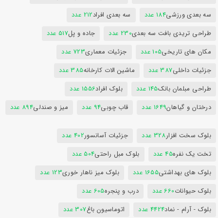
سه بعدی ورزشی
184 عدد
سه بعدی افراد
212 عدد
طراحی تریدی بافت سه بعدی
230 عدد
جاده و پل
517 عدد
مکان های تاریخی
105 عدد
جزئیات معماری
723 عدد
جزئیات داخلی
387 عدد
ماشین الات کارخانه
385 عدد
طراحی مبلمان بانک
145 عدد
بلوک افراد
1556 عدد
درختان و گیاهان
1649 عدد
قاب چوبی
94 عدد
میز و صندلی
894 عدد
بلوک سخت افزار
328 عدد
جزئیات آسانسور
402 عدد
تخت یک نفره
45 عدد
بلوک مبل راحتی
504 عدد
بلوک های بهداشتی
1655 عدد
بلوک میز ناهار خوری
123 عدد
بلوک حیوانات
660 عدد
درب و پنجره
605 عدد
بلوک - آرام - نماد
4424 عدد
اتوماسیون باغ
307 عدد