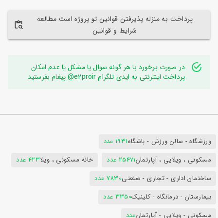
پرداخت به منزله پذیرفتن قوانین تو پروژه است مطالعه
شرایط و قوانین
در صورت برخورد با هر گونه سوال یا مشکل یا عدم امکان
پرداخت اینترنتی به ایدی تلگرام e2proir@ پیغام بفرستید
ورزشگاه - سالن ورزش - باشگاه
1931 عدد
مسکونی ، ویلایی ، آپارتمان
25471 عدد
خانه مسکونی ، ویلا
423 عدد
ساختمان اداری - تجاری - صنعتی
7830 عدد
بیمارستان - درمانگاه - کلینیک
3350 عدد
مسکونی - ویلایی - آپارتمان
عدد