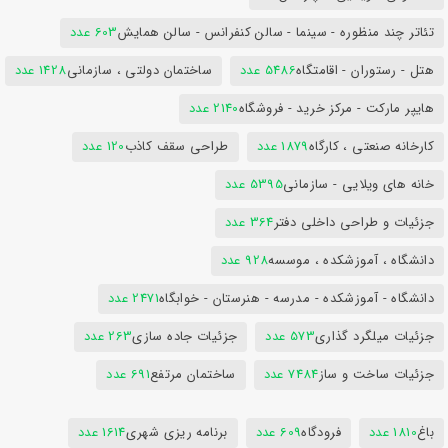
تئاتر چند منظوره - سینما - سالن کنفرانس - سالن همایش
603 عدد
هتل - رستوران - اقامتگاه
5486 عدد
ساختمان دولتی ، سازمانی
1428 عدد
هایپر مارکت - مرکز خرید - فروشگاه
2140 عدد
کارخانه صنعتی ، کارگاه
1879 عدد
طراحی سقف کاذب
120 عدد
خانه های ویلایی - سازمانی
5395 عدد
جزئیات و طراحی داخلی دفتر
364 عدد
دانشگاه ، آموزشکده ، موسسه
928 عدد
دانشگاه - آموزشکده - مدرسه - هنرستان - خوابگاه
2471 عدد
جزئیات میلگرد گذاری
573 عدد
جزئیات جاده سازی
263 عدد
جزئیات ساخت و ساز
7484 عدد
ساختمان مرتفع
691 عدد
باغ
1810 عدد
فرودگاه
609 عدد
برنامه ریزی شهری
1614 عدد