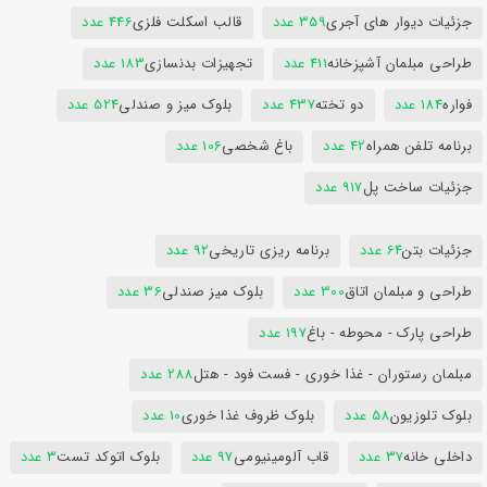
جزئیات دیوار های آجری
359 عدد
قالب اسکلت فلزی
446 عدد
طراحی مبلمان آشپزخانه
411 عدد
تجهیزات بدنسازی
183 عدد
فواره
184 عدد
دو تخته
437 عدد
بلوک میز و صندلی
524 عدد
برنامه تلفن همراه
42 عدد
باغ شخصی
106 عدد
جزئیات ساخت پل
917 عدد
جزئیات بتن
64 عدد
برنامه ریزی تاریخی
92 عدد
طراحی و مبلمان اتاق
300 عدد
بلوک میز صندلی
36 عدد
طراحی پارک - محوطه - باغ
197 عدد
مبلمان رستوران - غذا خوری - فست فود - هتل
288 عدد
بلوک تلوزیون
58 عدد
بلوک ظروف غذا خوری
10 عدد
داخلی خانه
37 عدد
قاب آلومینیومی
97 عدد
بلوک اتوکد تست
3 عدد