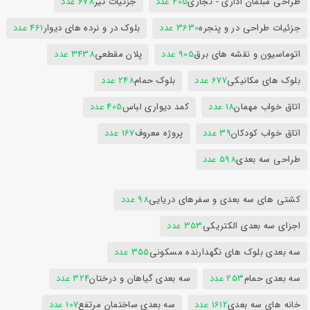
طراحی مبلمان اداری - تجاری
405 عدد
جزئیات تیر
678 عدد
جزئیات طراحی در و پنجره
3630 عدد
بلوک در و نرده های دیوار
461 عدد
اتوماسیون و نقشه های برق
905 عدد
پلان مقطعی
3438 عدد
بلوک های مکانیکی
677 عدد
بلوک حمام
248 عدد
اتاق خواب مهمان
18 عدد
کمد دیواری لباس
405 عدد
اتاق خواب کودکان
39 عدد
پروژه معروف
167 عدد
طراحی سه بعدی
598 عدد
کشتی های سه بعدی و سفرهای دریایی
98 عدد
اجزای سه بعدی الکتریکی
353 عدد
سه بعدی بلوک های نگهدارنده مسکونی
355 عدد
سه بعدی حمام
253 عدد
سه بعدی گیاهان و درختان
324 عدد
خانه های سه بعدی
1612 عدد
سه بعدی ساختمان مرتفع
107 عدد