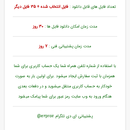
ورود
تعداد فایل های قابل دانلود :
فایل انتخاب شده + 35 فایل دیگر
به
حساب
کاربری
مدت زمان امکان دانلود فایل ها :
30 روز
ثبت
نام
مدت زمان پشتیبانی فنی :
7 روز
بازیابی
رمز
عبور
با استفاده از شماره تلفن همراه شما یک حساب کاربری برای شما
علاقه
همزمان با ثبت سفارش ایجاد میشود .برای اولین بار به صورت
مندی
ها
خودکار به حساب کاربری منتقل میشوید و در دفعات بعدی
هنگام ورود به وب سایت رمز عبور برای شما پیامک میشود
پشتیبانی ای دی تلگرام e2proir@