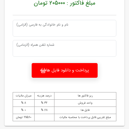
مبلغ فاکتور : 205000 تومان
نام و نام خانوادگی به فارسی (الزامی)
شماره تلفن همراه (الزمامی)
پرداخت و دانلود فایل ها
ریز فاکتور ها
درصد هزینه
میزان مالیات
واحد فروش
32 %
8 %
فایل ها
68 %
0 %
مبلغ تقریبی قابل پرداخت با محاسبه مالیات
211560 تومان