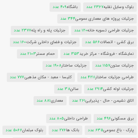
بلوک وسایل نقلیه
2367 عدد
باشگاه
409 عدد
جزئیات پروژه های معماری عمومی
344 عدد
جزئیات طراحی تسویه خانه
120 عدد
جزئیات پله و راه پله
2377 عدد
برق کشی - اتصالات
566 عدد
جزئیات و فضای داخلی شرکت
160 عدد
نمایشگاه - فروشگاه - مرکز خرید
353 عدد
حمام مستر
2103 عدد
جزئیات ستون
1157 عدد
جزئیات ساختار
1908 عدد
طراحی جزئیات ساختار
4211 عدد
کلیسا - معبد - مکان مذهبی
777 عدد
جزئیات لوله کشی
2914 عدد
سالن
38 عدد
اتاق نشیمن - حال - پذیرایی
261 عدد
معماری
881 عدد
برق مسکونی
496 عدد
طراحی داخلی
805 عدد
پارک - باغ عمومی
635 عدد
بانک ها
276 عدد
بلوک مبلمان
5066 عدد