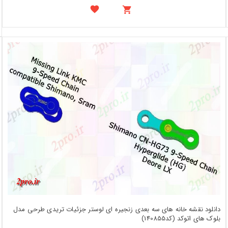
دانلود نقشه خانه های سه بعدی زنجیره ای لوستر جزئیات تریدی طرحی مدل
بلوک های اتوکد (کد140855)