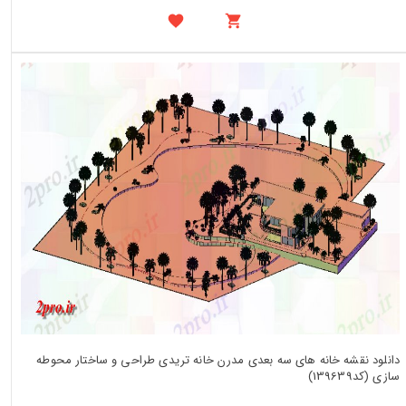
دانلود نقشه خانه های سه بعدی مدرن خانه تریدی طراحی و ساختار محوطه
سازی (کد139639)