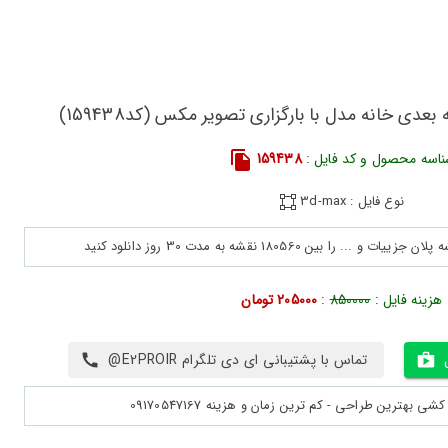
عدی خانه مدل با بارگزاری تصویر مکس (کد159438)
اسه محصول و کد فایل :
159438
نوع فایل : 3d-max
هزینه فایل :
850000
:
205000 تومان
تماس با پشتیبانی ای دی تلگرام E2PROIR@
بهترین طراحی - کم ترین زمان و هزینه 09170547167