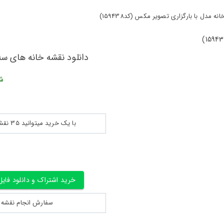
مدل با بارگزاری تصویر مکس (کد159438)
دانلود نقشه خانه های سه ب
شن
با یک خرید میتوانید 35 نقشه پلان جزییات و ... را بین 180560 نقشه به مدت 30 روز دانلود کنید
خرید اشتراک و دانلود فایل
سفارش انجام نقشه کشی 