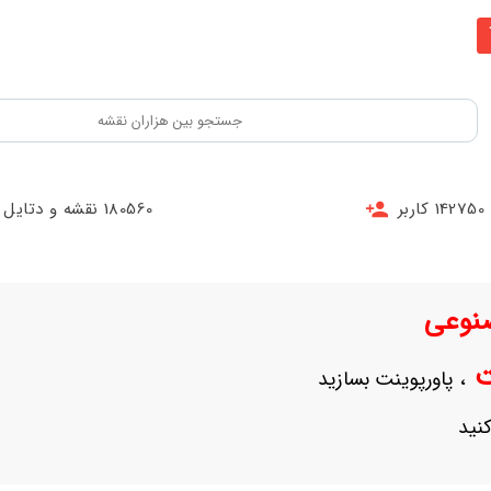
142750 کاربر
180560 نقشه و دتایل
نوعی
نت
، پاورپوینت بسازید
نید