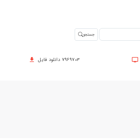
جستجو
7969703 دانلود فایل