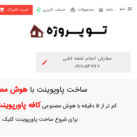
X
محصولات
حساب کاربری
خرید اشتراک
بستن
منو
محصولات
تهیه
اشتراک
سفارش انجام نقشه کشی
راهنما
09170547167
دانلود
ساخت پاوپوینت با
هوش مص
خرید
ها
کافه پاورپوی
کم تر از 5 دقیقه با هوش مصنوعی
حساب
برای شروع ساخت پاورپوینت کلیک ک
کاربری