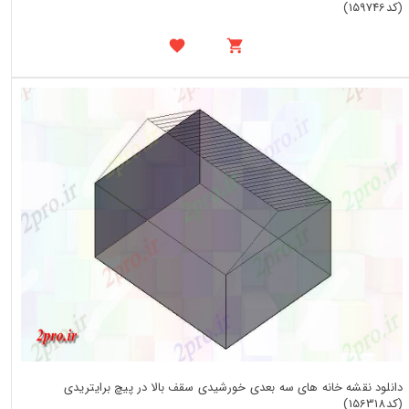
(کد159746)
دانلود نقشه خانه های سه بعدی خورشیدی سقف بالا در پیچ برایتریدی
(کد156318)