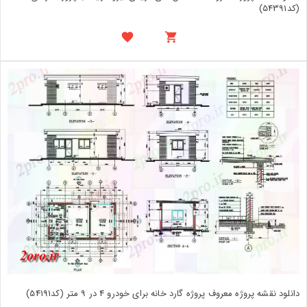
(کد54391)
دانلود نقشه پروژه معروف پروژه گارد خانه برای خودرو 4 در 9 متر (کد54191)