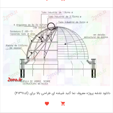
دانلود نقشه پروژه معروف نما گنبد شیشه ای طراحی بالا برای (کد41391)