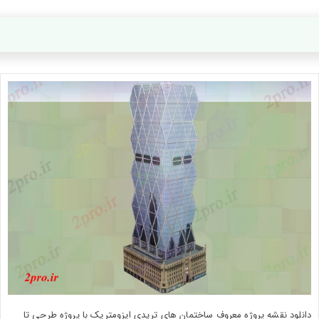
دانلود نقشه پروژه معروف ساختمان های تریدی ایزومتریک با پروژه طرحی تا