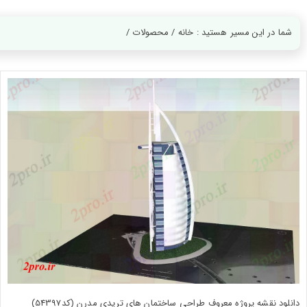
ورود
به
حساب
شما در این مسیر هستید : خانه / محصولات /
کاربری
ثبت
نام
بازیابی
رمز
عبور
علاقه
مندی
ها
دانلود نقشه پروژه معروف طراحی ساختمان های تریدی مدرن (کد54397)