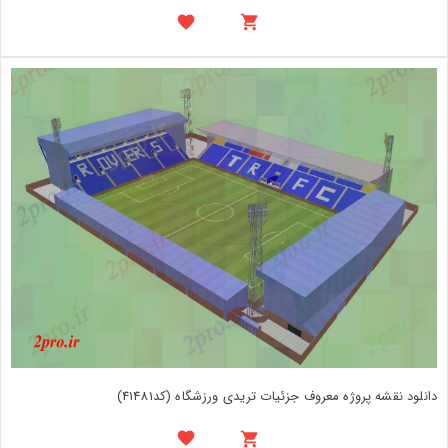
دانلود نقشه پروژه معروف جزئیات تریدی ورزشگاه (کد41481)