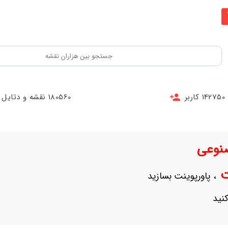
142750 کاربر
180560 نقشه و دتایل
نوعی
نت
، پاورپوینت بسازید
نید