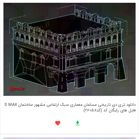
دانلود تری دی تاریخی مسلمان معماری سبک ارتفاعی مشهور ساختمان D MAX
فایل های رایگان کد (کد26058)