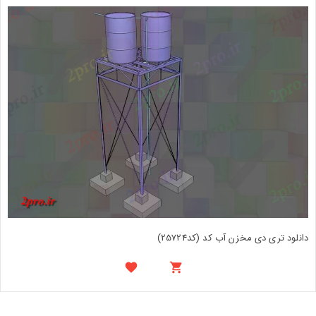
دانلود تری دی مخزن آب کد (کد25724)