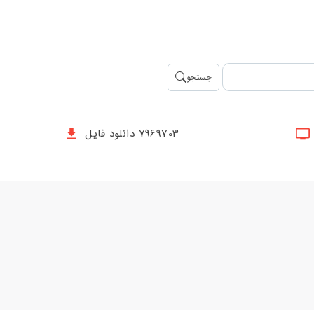
جستجو
7969703 دانلود فایل