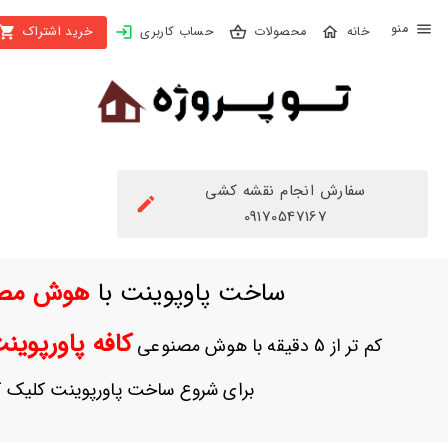
X
محصولات
حساب کاربری
خرید اشتراک
بستن
منو
محصولات
تهیه
اشتراک
سفارش انجام نقشه کشی
راهنما
09170547167
دانلود
ساخت پاوپوینت با
هوش مص
خرید
ها
کافه پاورپوی
کم تر از 5 دقیقه با هوش مصنوعی
حساب
برای شروع ساخت پاورپوینت کلیک ک
کاربری