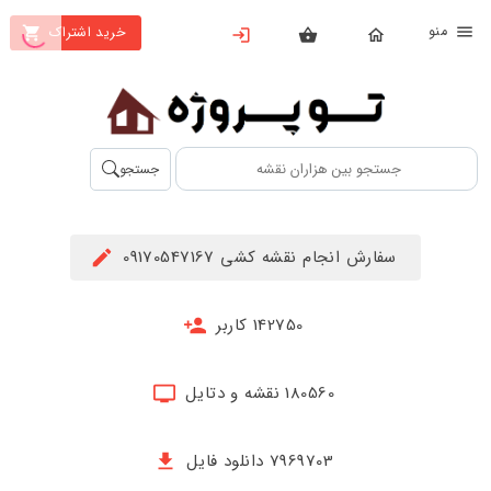
نو
خرید اشتراک
X
بستن
منو
محصولات
تهیه
جستجو
اشتراک
راهنما
سفارش انجام نقشه کشی 09170547167
دانلود
خرید
142750 کاربر
ها
180560 نقشه و دتایل
حساب
کاربری
7969703 دانلود فایل