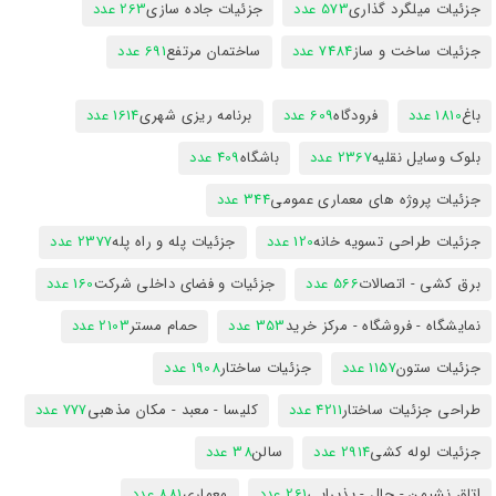
جزئیات میلگرد گذاری
573 عدد
جزئیات جاده سازی
263 عدد
جزئیات ساخت و ساز
7484 عدد
ساختمان مرتفع
691 عدد
باغ
1810 عدد
فرودگاه
609 عدد
برنامه ریزی شهری
1614 عدد
بلوک وسایل نقلیه
2367 عدد
باشگاه
409 عدد
جزئیات پروژه های معماری عمومی
344 عدد
جزئیات طراحی تسویه خانه
120 عدد
جزئیات پله و راه پله
2377 عدد
برق کشی - اتصالات
566 عدد
جزئیات و فضای داخلی شرکت
160 عدد
نمایشگاه - فروشگاه - مرکز خرید
353 عدد
حمام مستر
2103 عدد
جزئیات ستون
1157 عدد
جزئیات ساختار
1908 عدد
طراحی جزئیات ساختار
4211 عدد
کلیسا - معبد - مکان مذهبی
777 عدد
جزئیات لوله کشی
2914 عدد
سالن
38 عدد
اتاق نشیمن - حال - پذیرایی
261 عدد
معماری
881 عدد