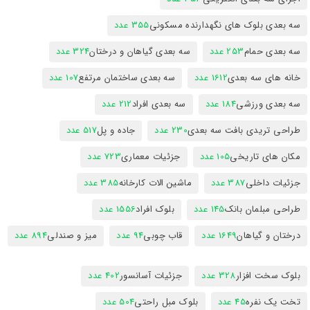
سه بعدی بلوک های نگهدارنده مسکونی
355 عدد
سه بعدی حمام
253 عدد
سه بعدی گیاهان و درختان
324 عدد
خانه های سه بعدی
1612 عدد
سه بعدی ساختمان مرتفع
107 عدد
سه بعدی ورزشی
184 عدد
سه بعدی افراد
212 عدد
طراحی تریدی بافت سه بعدی
230 عدد
جاده و پل
517 عدد
مکان های تاریخی
105 عدد
جزئیات معماری
723 عدد
جزئیات داخلی
387 عدد
ماشین الات کارخانه
385 عدد
طراحی مبلمان بانک
145 عدد
بلوک افراد
1556 عدد
درختان و گیاهان
1649 عدد
قاب چوبی
94 عدد
میز و صندلی
894 عدد
بلوک سخت افزار
328 عدد
جزئیات آسانسور
402 عدد
تخت یک نفره
45 عدد
بلوک مبل راحتی
504 عدد