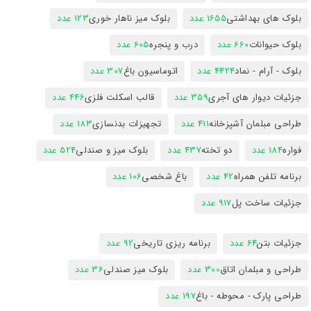
بلوک های بهداشتی
1655 عدد
بلوک میز ناهار خوری
123 عدد
بلوک حیوانات
660 عدد
درب و پنجره
605 عدد
بلوک - آرام - نماد
4424 عدد
اتوماسیون باغ
307 عدد
جزئیات دیوار های آجری
359 عدد
قالب اسکلت فلزی
446 عدد
طراحی مبلمان آشپزخانه
411 عدد
تجهیزات بدنسازی
183 عدد
فواره
184 عدد
دو تخته
437 عدد
بلوک میز و صندلی
524 عدد
برنامه تلفن همراه
42 عدد
باغ شخصی
106 عدد
جزئیات ساخت پل
917 عدد
جزئیات بتن
64 عدد
برنامه ریزی تاریخی
92 عدد
طراحی و مبلمان اتاق
300 عدد
بلوک میز صندلی
36 عدد
طراحی پارک - محوطه - باغ
197 عدد