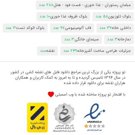
مبلمان رستوران - غذا خوری - فست فود - هتل
288 عدد
بلوک تلوزیون
58 عدد
بلوک ظروف غذا خوری
10 عدد
داخلی خانه
37 عدد
قاب آلومینیومی
97 عدد
بلوک اتوکد تست
3 عدد
نمازخانه
3 عدد
سینمای خانگی
3 عدد
جزئیات طراحی ساخت آشپزخانه
249 عدد
نقشه
عدد
تو پروژه یکی از بزرگ ترین مراجع دانلود فایل های نقشه کشی در کشور
در سال 1394 تاسیس گردیده و تا به امروز به کمک کاربران و همکاران
هزاران نقشه برای دانلود قرار داده شده
با افتخار تو پروژه ساخته شده با وب اسمبلی