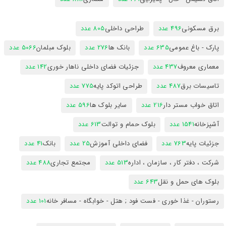
برق مسکونی
496 عدد
طراحی داخلی
805 عدد
پارک - باغ عمومی
635 عدد
بانک ها
276 عدد
بلوک مبلمان
5066 عدد
معماری معروف
437 عدد
جزئیات فضای داخلی ناهار خوری
142 عدد
تاسیسات برق
487 عدد
طراحی اتوکد پایه
775 عدد
اتاق خواب مستر دار
216 عدد
سایر بلوک ها
596 عدد
آشپزخانه
1541 عدد
بلوک حمام و توالت
613 عدد
جزئیات پایه
763 عدد
فضای داخلی آموزش
25 عدد
بانک
41 عدد
شرکت ، دفتر کار ، سازمان ، اداره
513 عدد
مجتمع تجاری
488 عدد
بلوک های حمل و نقل
643 عدد
رستوران - غذا خوری - فست فود ; هتل - خوابگاه - مسافر خانه
101 عدد