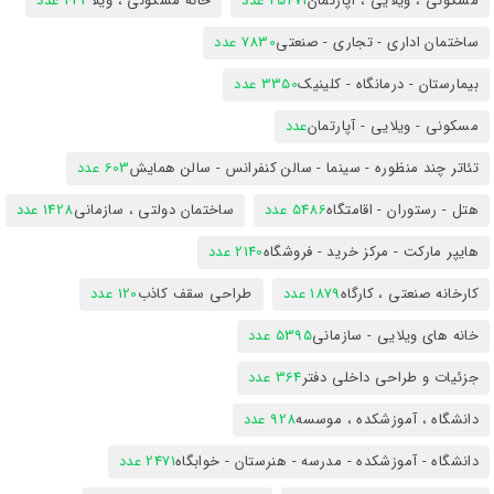
مسکونی ، ویلایی ، آپارتمان
25471 عدد
خانه مسکونی ، ویلا
423 عدد
ساختمان اداری - تجاری - صنعتی
7830 عدد
بیمارستان - درمانگاه - کلینیک
3350 عدد
مسکونی - ویلایی - آپارتمان
عدد
تئاتر چند منظوره - سینما - سالن کنفرانس - سالن همایش
603 عدد
هتل - رستوران - اقامتگاه
5486 عدد
ساختمان دولتی ، سازمانی
1428 عدد
هایپر مارکت - مرکز خرید - فروشگاه
2140 عدد
کارخانه صنعتی ، کارگاه
1879 عدد
طراحی سقف کاذب
120 عدد
خانه های ویلایی - سازمانی
5395 عدد
جزئیات و طراحی داخلی دفتر
364 عدد
دانشگاه ، آموزشکده ، موسسه
928 عدد
دانشگاه - آموزشکده - مدرسه - هنرستان - خوابگاه
2471 عدد