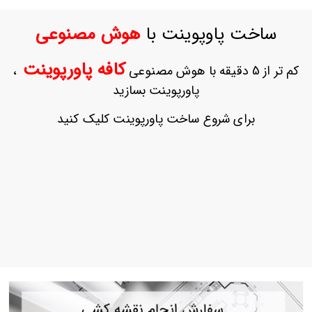
ورود
به
ساخت پاوپوینت با
هوش مصنوعی
حساب
کاربری
کافه پاورپوینت
کم تر از 5 دقیقه با هوش مصنوعی
،
ثبت
پاورپوینت بسازید
نام
بازیابی
برای شروع ساخت پاورپوینت کلیک کنید
رمز
عبور
علاقه
مندی
ها