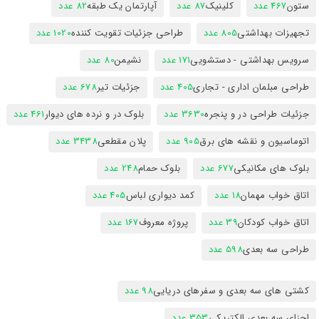
ستون
467 عدد
کلینیک
87 عدد
آپارتمان یک طبقه
82 عدد
تجهیزات بهداشتی
805 عدد
طراحی جزئیات تقویت کننده
1020 عدد
سرویس بهداشتی - دستشویی
171 عدد
نشیمن
80 عدد
طراحی مبلمان اداری - تجاری
405 عدد
جزئیات تیر
678 عدد
جزئیات طراحی در و پنجره
3630 عدد
بلوک در و نرده های دیوار
461 عدد
اتوماسیون و نقشه های برق
905 عدد
پلان مقطعی
3438 عدد
بلوک های مکانیکی
677 عدد
بلوک حمام
248 عدد
اتاق خواب مهمان
18 عدد
کمد دیواری لباس
405 عدد
اتاق خواب کودکان
39 عدد
پروژه معروف
167 عدد
طراحی سه بعدی
598 عدد
کشتی های سه بعدی و سفرهای دریایی
98 عدد
اجزای سه بعدی الکتریکی
353 عدد