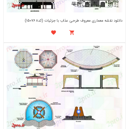
دانلود نقشه معماری معروف طرحی عذاب با جزئیات (کد150768)