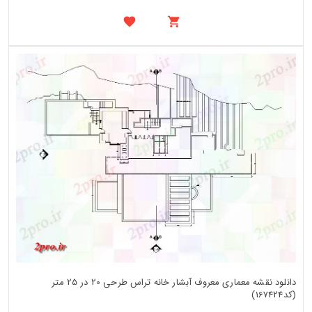
دانلود نقشه معماری معروف آبشار خانه تراس طرحی 20 در 25 متر
(کد167424)