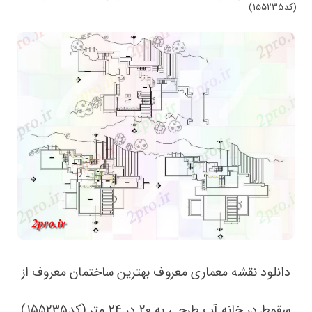
(کد155235)
دانلود نقشه معماری معروف بهترین ساختمان معروف از
سقوط در خانه آب طرحی به 20 در 24 متر (کد155235)