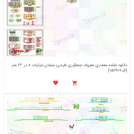
دانلود نقشه معماری معروف جمعآوری طرحی مبلمان جزئیات 8 در 22 متر
(کد152409)