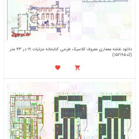
دانلود نقشه معماری معروف کلاسیک طرحی کتابخانه جزئیات 19 در 43 متر
(کد152195)