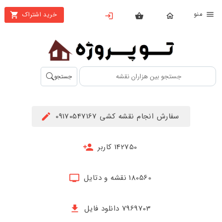
نو
خرید اشتراک
X
بستن
منو
محصولات
تهیه
جستجو
اشتراک
راهنما
سفارش انجام نقشه کشی 09170547167
دانلود
خرید
142750 کاربر
ها
180560 نقشه و دتایل
حساب
کاربری
7969703 دانلود فایل