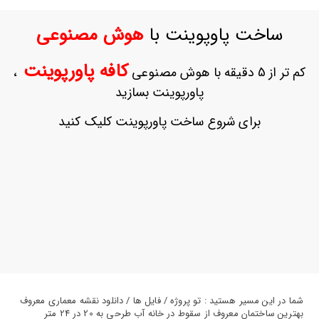
ورود
به
ساخت پاوپوینت با
هوش مصنوعی
حساب
کاربری
کافه پاورپوینت
کم تر از 5 دقیقه با هوش مصنوعی
،
ثبت
پاورپوینت بسازید
نام
بازیابی
برای شروع ساخت پاورپوینت کلیک کنید
رمز
عبور
علاقه
مندی
ها
شما در این مسیر هستید : تو پروژه / فایل ها / دانلود نقشه معماری معروف
بهترین ساختمان معروف از سقوط در خانه آب طرحی به 20 در 24 متر