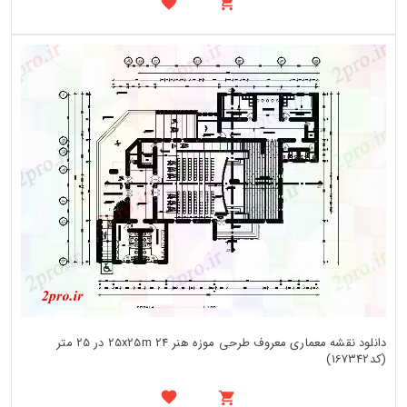
دانلود نقشه معماری معروف طرحی موزه هنر 25x25m 24 در 25 متر
(کد167342)