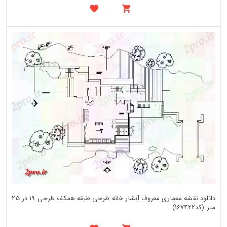
دانلود نقشه معماری معروف آبشار خانه طرحی طبقه همکف طرحی 19 در 25
متر (کد167422)