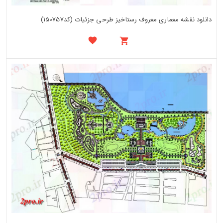
دانلود نقشه معماری معروف رستاخیز طرحی جزئیات (کد150757)