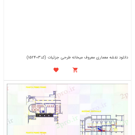
دانلود نقشه معماری معروف میخانه طرحی جزئیات (کد152403)