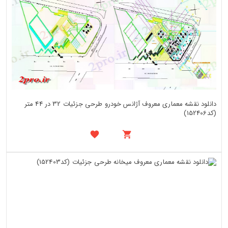
دانلود نقشه معماری معروف آژانس خودرو طرحی جزئیات 32 در 44 متر
(کد152406)