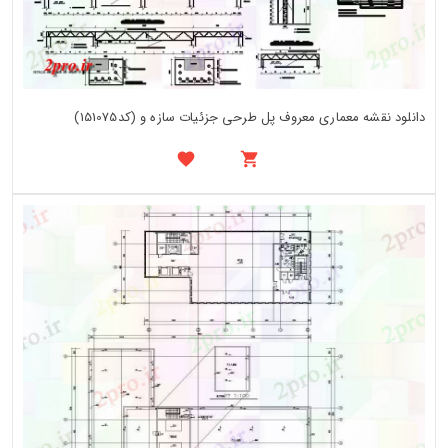
دانلود نقشه معماری معروف پل طرحی جزئیات سازه و (کد151075)