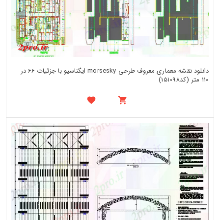
دانلود نقشه معماری معروف طرحی morsesky ایگناسیو با جزئیات 66 در
110 متر (کد151098)