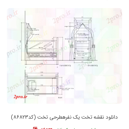
دانلود نقشه تخت یک نفرهطرحی تخت (کد86823)