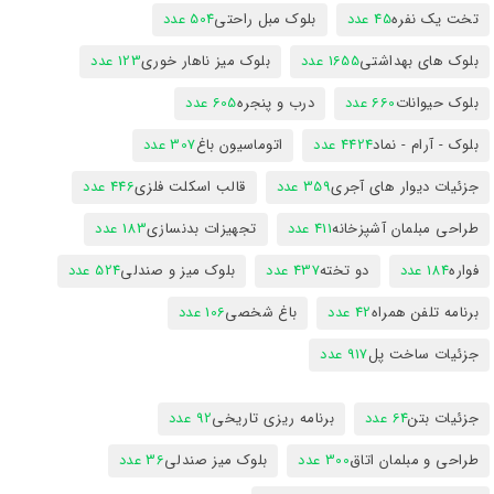
تخت یک نفره
45 عدد
بلوک مبل راحتی
504 عدد
بلوک های بهداشتی
1655 عدد
بلوک میز ناهار خوری
123 عدد
بلوک حیوانات
660 عدد
درب و پنجره
605 عدد
بلوک - آرام - نماد
4424 عدد
اتوماسیون باغ
307 عدد
جزئیات دیوار های آجری
359 عدد
قالب اسکلت فلزی
446 عدد
طراحی مبلمان آشپزخانه
411 عدد
تجهیزات بدنسازی
183 عدد
فواره
184 عدد
دو تخته
437 عدد
بلوک میز و صندلی
524 عدد
برنامه تلفن همراه
42 عدد
باغ شخصی
106 عدد
جزئیات ساخت پل
917 عدد
جزئیات بتن
64 عدد
برنامه ریزی تاریخی
92 عدد
طراحی و مبلمان اتاق
300 عدد
بلوک میز صندلی
36 عدد