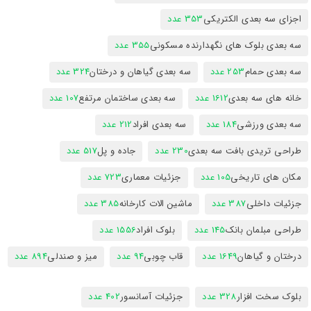
اجزای سه بعدی الکتریکی
353 عدد
سه بعدی بلوک های نگهدارنده مسکونی
355 عدد
سه بعدی حمام
253 عدد
سه بعدی گیاهان و درختان
324 عدد
خانه های سه بعدی
1612 عدد
سه بعدی ساختمان مرتفع
107 عدد
سه بعدی ورزشی
184 عدد
سه بعدی افراد
212 عدد
طراحی تریدی بافت سه بعدی
230 عدد
جاده و پل
517 عدد
مکان های تاریخی
105 عدد
جزئیات معماری
723 عدد
جزئیات داخلی
387 عدد
ماشین الات کارخانه
385 عدد
طراحی مبلمان بانک
145 عدد
بلوک افراد
1556 عدد
درختان و گیاهان
1649 عدد
قاب چوبی
94 عدد
میز و صندلی
894 عدد
بلوک سخت افزار
328 عدد
جزئیات آسانسور
402 عدد