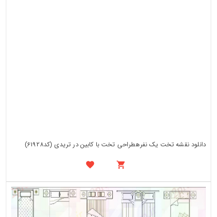
دانلود نقشه تخت یک نفرهطراحی تخت با کابین در تریدی (کد61928)