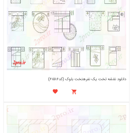
دانلود نقشه تخت یک نفرهتخت بلوک (کد61516)