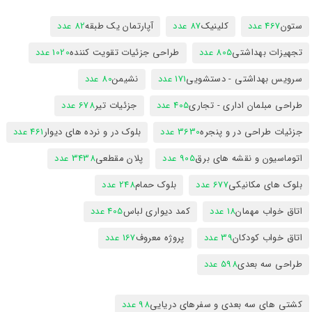
ستون
467 عدد
کلینیک
87 عدد
آپارتمان یک طبقه
82 عدد
تجهیزات بهداشتی
805 عدد
طراحی جزئیات تقویت کننده
1020 عدد
سرویس بهداشتی - دستشویی
171 عدد
نشیمن
80 عدد
طراحی مبلمان اداری - تجاری
405 عدد
جزئیات تیر
678 عدد
جزئیات طراحی در و پنجره
3630 عدد
بلوک در و نرده های دیوار
461 عدد
اتوماسیون و نقشه های برق
905 عدد
پلان مقطعی
3438 عدد
بلوک های مکانیکی
677 عدد
بلوک حمام
248 عدد
اتاق خواب مهمان
18 عدد
کمد دیواری لباس
405 عدد
اتاق خواب کودکان
39 عدد
پروژه معروف
167 عدد
طراحی سه بعدی
598 عدد
کشتی های سه بعدی و سفرهای دریایی
98 عدد