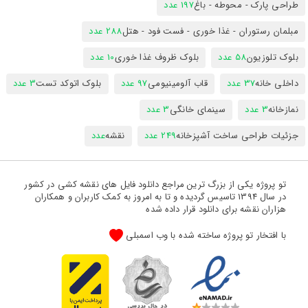
طراحی پارک - محوطه - باغ
197 عدد
مبلمان رستوران - غذا خوری - فست فود - هتل
288 عدد
بلوک تلوزیون
58 عدد
بلوک ظروف غذا خوری
10 عدد
داخلی خانه
37 عدد
قاب آلومینیومی
97 عدد
بلوک اتوکد تست
3 عدد
نمازخانه
3 عدد
سینمای خانگی
3 عدد
جزئیات طراحی ساخت آشپزخانه
249 عدد
نقشه
عدد
تو پروژه یکی از بزرگ ترین مراجع دانلود فایل های نقشه کشی در کشور
در سال 1394 تاسیس گردیده و تا به امروز به کمک کاربران و همکاران
هزاران نقشه برای دانلود قرار داده شده
با افتخار تو پروژه ساخته شده با وب اسمبلی