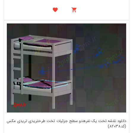
دانلود نقشه تخت یک نفرهدو سطح جزئیات تخت طرحتریدی تریدی مکس
(کد82038)