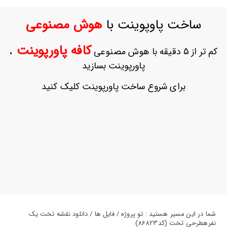
ورود
به
ساخت پاوپوینت با
هوش مصنوعی
حساب
کاربری
کافه پاورپوینت
کم تر از 5 دقیقه با هوش مصنوعی
،
ثبت
پاورپوینت بسازید
نام
بازیابی
برای شروع ساخت پاورپوینت کلیک کنید
رمز
عبور
علاقه
مندی
ها
شما در این مسیر هستید : تو پروژه / فایل ها / دانلود نقشه تخت یک
نفرهطرحی تخت (کد86823)