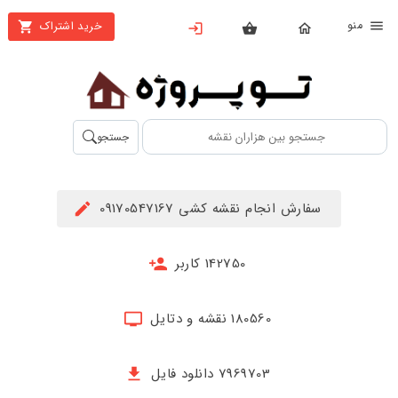
نو
خرید اشتراک
X
بستن
منو
محصولات
تهیه
جستجو
اشتراک
راهنما
سفارش انجام نقشه کشی 09170547167
دانلود
خرید
142750 کاربر
ها
180560 نقشه و دتایل
حساب
کاربری
7969703 دانلود فایل