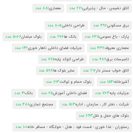
اتاق نشیمن - حال - پذیرایی
261 عدد
معماری
881 عدد
برق مسکونی
496 عدد
طراحی داخلی
805 عدد
پارک - باغ عمومی
635 عدد
بانک ها
276 عدد
بلوک مبلمان
5066 عدد
معماری معروف
437 عدد
جزئیات فضای داخلی ناهار خوری
142 عدد
تاسیسات برق
487 عدد
طراحی اتوکد پایه
775 عدد
اتاق خواب مستر دار
216 عدد
سایر بلوک ها
596 عدد
آشپزخانه
1541 عدد
بلوک حمام و توالت
613 عدد
جزئیات پایه
763 عدد
فضای داخلی آموزش
25 عدد
بانک
41 عدد
شرکت ، دفتر کار ، سازمان ، اداره
513 عدد
مجتمع تجاری
488 عدد
بلوک های حمل و نقل
643 عدد
رستوران - غذا خوری - فست فود ; هتل - خوابگاه - مسافر خانه
101 عدد