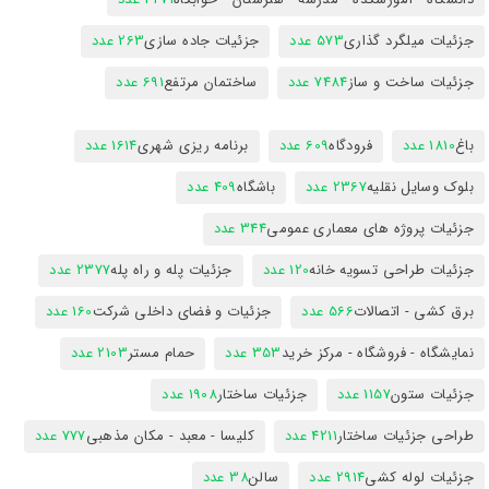
جزئیات میلگرد گذاری
573 عدد
جزئیات جاده سازی
263 عدد
جزئیات ساخت و ساز
7484 عدد
ساختمان مرتفع
691 عدد
باغ
1810 عدد
فرودگاه
609 عدد
برنامه ریزی شهری
1614 عدد
بلوک وسایل نقلیه
2367 عدد
باشگاه
409 عدد
جزئیات پروژه های معماری عمومی
344 عدد
جزئیات طراحی تسویه خانه
120 عدد
جزئیات پله و راه پله
2377 عدد
برق کشی - اتصالات
566 عدد
جزئیات و فضای داخلی شرکت
160 عدد
نمایشگاه - فروشگاه - مرکز خرید
353 عدد
حمام مستر
2103 عدد
جزئیات ستون
1157 عدد
جزئیات ساختار
1908 عدد
طراحی جزئیات ساختار
4211 عدد
کلیسا - معبد - مکان مذهبی
777 عدد
جزئیات لوله کشی
2914 عدد
سالن
38 عدد