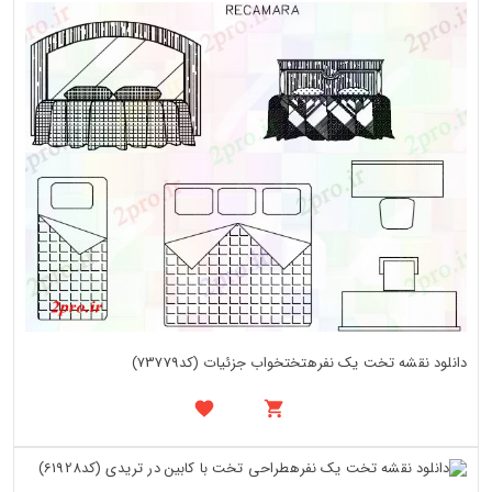
دانلود نقشه تخت یک نفرهتختخواب جزئیات (کد73779)