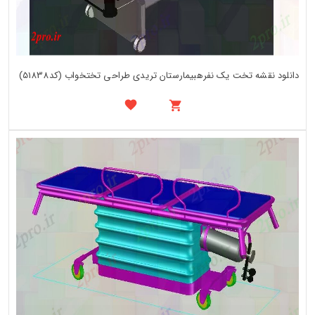
دانلود نقشه تخت یک نفرهبیمارستان تریدی طراحی تختخواب (کد51838)