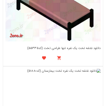
دانلود نقشه تخت یک نفره تنها طراحی تخت (کد55335)