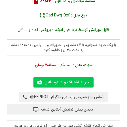
شناسه محصول و کد فایل :
86823
نوع فایل : Cad Dwg Dxf
قابل ویرایش توسط نرم افزار اتوکد - بریکس کد - و ...
با یک خرید میتوانید 35 نقشه پلان جزییات و ... را بین 180560 نقشه
به مدت 30 روز دانلود کنید
هزینه فایل :
850000
:
205000 تومان
خرید اشتراک و دانلود فایل
تماس با پشتیبانی ای دی تلگرام E2PROIR@
دیدن پیش نمایش آنلاین نقشه
سفارش انجام نقشه کشی بهترین طراحی - کم ترین زمان و هزینه