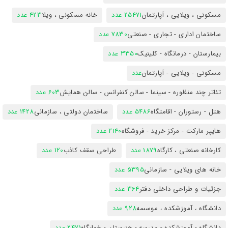
مسکونی ، ویلایی ، آپارتمان
25471 عدد
خانه مسکونی ، ویلا
423 عدد
ساختمان اداری - تجاری - صنعتی
7830 عدد
بیمارستان - درمانگاه - کلینیک
3350 عدد
مسکونی - ویلایی - آپارتمان
عدد
تئاتر چند منظوره - سینما - سالن کنفرانس - سالن همایش
603 عدد
هتل - رستوران - اقامتگاه
5486 عدد
ساختمان دولتی ، سازمانی
1428 عدد
هایپر مارکت - مرکز خرید - فروشگاه
2140 عدد
کارخانه صنعتی ، کارگاه
1879 عدد
طراحی سقف کاذب
120 عدد
خانه های ویلایی - سازمانی
5395 عدد
جزئیات و طراحی داخلی دفتر
364 عدد
دانشگاه ، آموزشکده ، موسسه
928 عدد
دانشگاه - آموزشکده - مدرسه - هنرستان - خوابگاه
2471 عدد