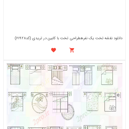
دانلود نقشه تخت یک نفرهطراحی تخت با کابین در تریدی (کد61928)