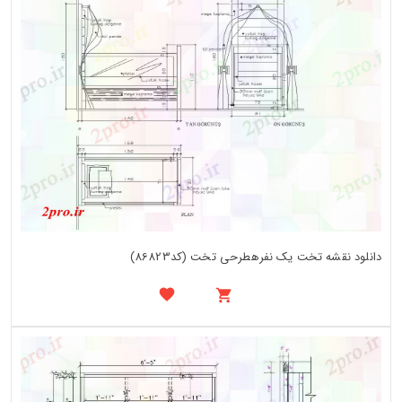
دانلود نقشه تخت یک نفرهطرحی تخت (کد86823)