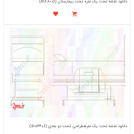
دانلود نقشه تخت یک نفره تخت بیمارستان (کد51880)
دانلود نقشه تخت یک نفرهطراحی تخت دو بعدی (کد51844)