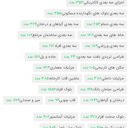
اجزای سه بعدی الکتریکی
353 عدد
سه بعدی بلوک های نگهدارنده مسکونی
355 عدد
سه بعدی حمام
253 عدد
سه بعدی گیاهان و درختان
324 عدد
خانه های سه بعدی
1612 عدد
سه بعدی ساختمان مرتفع
107 عدد
سه بعدی ورزشی
184 عدد
سه بعدی افراد
212 عدد
طراحی تریدی بافت سه بعدی
230 عدد
جاده و پل
517 عدد
مکان های تاریخی
105 عدد
جزئیات معماری
723 عدد
جزئیات داخلی
387 عدد
ماشین الات کارخانه
385 عدد
طراحی مبلمان بانک
145 عدد
بلوک افراد
1556 عدد
درختان و گیاهان
1649 عدد
قاب چوبی
94 عدد
میز و صندلی
894 عدد
بلوک سخت افزار
328 عدد
جزئیات آسانسور
402 عدد
تخت یک نفره
45 عدد
بلوک مبل راحتی
504 عدد