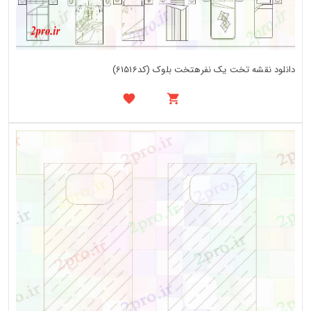
دانلود نقشه تخت یک نفرهتخت بلوک (کد61516)