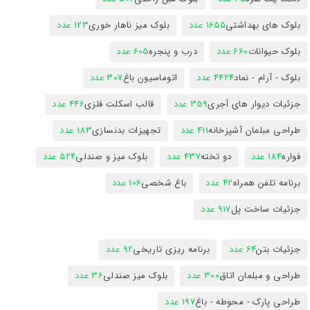
بلوک های بهداشتی
1655 عدد
بلوک میز ناهار خوری
123 عدد
بلوک حیوانات
660 عدد
درب و پنجره
605 عدد
بلوک - آرام - نماد
4424 عدد
اتوماسیون باغ
307 عدد
جزئیات دیوار های آجری
359 عدد
قالب اسکلت فلزی
446 عدد
طراحی مبلمان آشپزخانه
411 عدد
تجهیزات بدنسازی
183 عدد
فواره
184 عدد
دو تخته
437 عدد
بلوک میز و صندلی
524 عدد
برنامه تلفن همراه
42 عدد
باغ شخصی
106 عدد
جزئیات ساخت پل
917 عدد
جزئیات بتن
64 عدد
برنامه ریزی تاریخی
92 عدد
طراحی و مبلمان اتاق
300 عدد
بلوک میز صندلی
36 عدد
طراحی پارک - محوطه - باغ
197 عدد