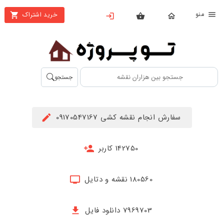
نو
خرید اشتراک
X
بستن
منو
محصولات
تهیه
جستجو
اشتراک
راهنما
سفارش انجام نقشه کشی 09170547167
دانلود
خرید
142750 کاربر
ها
180560 نقشه و دتایل
حساب
کاربری
7969703 دانلود فایل