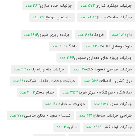
جزئیات میلگرد گذاری
573 عدد
جزئیات جاده سازی
263 عدد
جزئیات ساخت و ساز
7484 عدد
ساختمان مرتفع
691 عدد
باغ
1810 عدد
فرودگاه
609 عدد
برنامه ریزی شهری
1614 عدد
بلوک وسایل نقلیه
2367 عدد
باشگاه
409 عدد
جزئیات پروژه های معماری عمومی
344 عدد
جزئیات طراحی تسویه خانه
120 عدد
جزئیات پله و راه پله
2377 عدد
برق کشی - اتصالات
566 عدد
جزئیات و فضای داخلی شرکت
160 عدد
نمایشگاه - فروشگاه - مرکز خرید
353 عدد
حمام مستر
2103 عدد
جزئیات ستون
1157 عدد
جزئیات ساختار
1908 عدد
طراحی جزئیات ساختار
4211 عدد
کلیسا - معبد - مکان مذهبی
777 عدد
جزئیات لوله کشی
2914 عدد
سالن
38 عدد