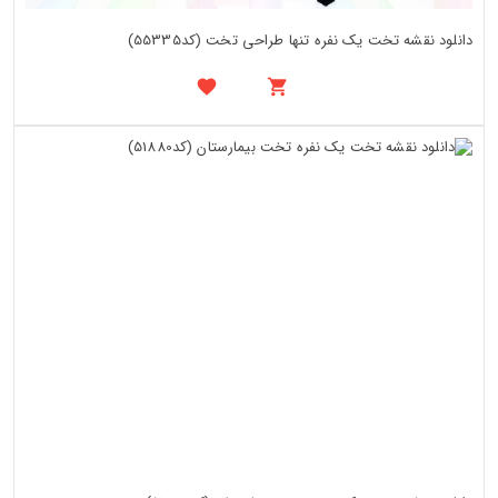
دانلود نقشه تخت یک نفره تنها طراحی تخت (کد55335)