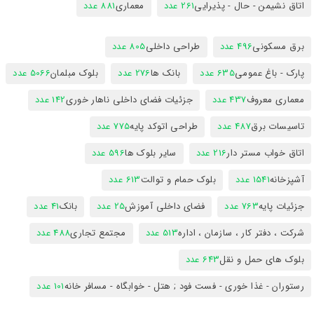
اتاق نشیمن - حال - پذیرایی
261 عدد
معماری
881 عدد
برق مسکونی
496 عدد
طراحی داخلی
805 عدد
پارک - باغ عمومی
635 عدد
بانک ها
276 عدد
بلوک مبلمان
5066 عدد
معماری معروف
437 عدد
جزئیات فضای داخلی ناهار خوری
142 عدد
تاسیسات برق
487 عدد
طراحی اتوکد پایه
775 عدد
اتاق خواب مستر دار
216 عدد
سایر بلوک ها
596 عدد
آشپزخانه
1541 عدد
بلوک حمام و توالت
613 عدد
جزئیات پایه
763 عدد
فضای داخلی آموزش
25 عدد
بانک
41 عدد
شرکت ، دفتر کار ، سازمان ، اداره
513 عدد
مجتمع تجاری
488 عدد
بلوک های حمل و نقل
643 عدد
رستوران - غذا خوری - فست فود ; هتل - خوابگاه - مسافر خانه
101 عدد