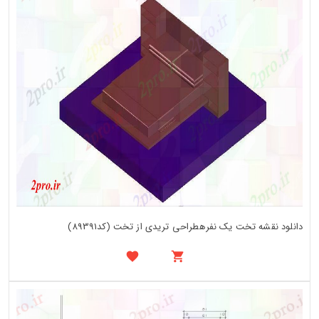
دانلود نقشه تخت یک نفرهطراحی تریدی از تخت (کد89391)