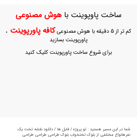
ورود
به
ساخت پاوپوینت با
هوش مصنوعی
حساب
کاربری
کافه پاورپوینت
کم تر از 5 دقیقه با هوش مصنوعی
،
ثبت
پاورپوینت بسازید
نام
بازیابی
برای شروع ساخت پاورپوینت کلیک کنید
رمز
عبور
علاقه
مندی
ها
شما در این مسیر هستید : تو پروژه / فایل ها / دانلود نقشه تخت یک
نفرهانواع مختلفی از بلوک تختخواب بلوک طراحی طراحی طراحی