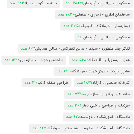
مسکونی ، ویلایی ، آپارتمان
25471 عدد
خانه مسکونی ، ویلا
423 عدد
ساختمان اداری - تجاری - صنعتی
7830 عدد
بیمارستان - درمانگاه - کلینیک
3350 عدد
مسکونی - ویلایی - آپارتمان
عدد
تئاتر چند منظوره - سینما - سالن کنفرانس - سالن همایش
603 عدد
هتل - رستوران - اقامتگاه
5486 عدد
ساختمان دولتی ، سازمانی
1428 عدد
هایپر مارکت - مرکز خرید - فروشگاه
2140 عدد
کارخانه صنعتی ، کارگاه
1879 عدد
طراحی سقف کاذب
120 عدد
خانه های ویلایی - سازمانی
5395 عدد
جزئیات و طراحی داخلی دفتر
364 عدد
دانشگاه ، آموزشکده ، موسسه
928 عدد
دانشگاه - آموزشکده - مدرسه - هنرستان - خوابگاه
2471 عدد