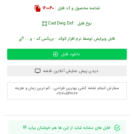
شناسه محصول و کد فایل :
160040
نوع فایل : Cad Dwg Dxf
قابل ویرایش توسط نرم افزار اتوکد - بریکس کد - و ...
دانلود فایل
دیدن پیش نمایش آنلاین نقشه
سفارش انجام نقشه کشی بهترین طراحی - کم ترین زمان و هزینه
09170547167
فایل های مشابه شاید از این ها هم خوشتان بیاید !!!!