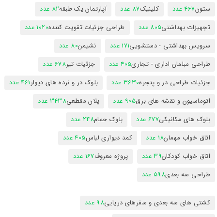
ستون
467 عدد
کلینیک
87 عدد
آپارتمان یک طبقه
82 عدد
تجهیزات بهداشتی
805 عدد
طراحی جزئیات تقویت کننده
1020 عدد
سرویس بهداشتی - دستشویی
171 عدد
نشیمن
80 عدد
طراحی مبلمان اداری - تجاری
405 عدد
جزئیات تیر
678 عدد
جزئیات طراحی در و پنجره
3630 عدد
بلوک در و نرده های دیوار
461 عدد
اتوماسیون و نقشه های برق
905 عدد
پلان مقطعی
3438 عدد
بلوک های مکانیکی
677 عدد
بلوک حمام
248 عدد
اتاق خواب مهمان
18 عدد
کمد دیواری لباس
405 عدد
اتاق خواب کودکان
39 عدد
پروژه معروف
167 عدد
طراحی سه بعدی
598 عدد
کشتی های سه بعدی و سفرهای دریایی
98 عدد