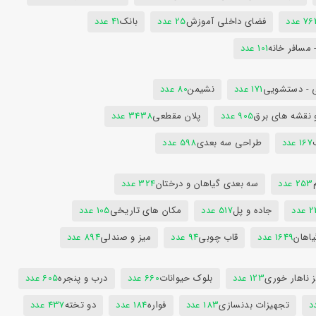
7 عدد
فضای داخلی آموزش
25 عدد
بانک
41 عدد
 مسافر خانه
101 عدد
 - دستشویی
171 عدد
نشیمن
80 عدد
 نقشه های برق
905 عدد
پلان مقطعی
3438 عدد
167 عدد
طراحی سه بعدی
598 عدد
253 عدد
سه بعدی گیاهان و درختان
324 عدد
عدد
جاده و پل
517 عدد
مکان های تاریخی
105 عدد
یاهان
1649 عدد
قاب چوبی
94 عدد
میز و صندلی
894 عدد
 ناهار خوری
123 عدد
بلوک حیوانات
660 عدد
درب و پنجره
605 عدد
تجهیزات بدنسازی
183 عدد
فواره
184 عدد
دو تخته
437 عدد