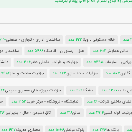
ام e2proir@ پیغام بفرستید
د
خانه مسکونی ، ویلا
423 عدد
ساختمان اداری - تجاری - صنعتی
7830 ع
س - سالن همایش
603 عدد
هتل - رستوران - اقامتگاه
5486 عدد
ساختمان دول
ویلایی - سازمانی
5395 عدد
جزئیات و طراحی داخلی دفتر
364 عدد
دانشگ
 گذاری
573 عدد
جزئیات جاده سازی
263 عدد
جزئیات ساخت و ساز
7484 عدد
ل نقلیه
2367 عدد
باشگاه
409 عدد
جزئیات پروژه های معماری عمومی
344 ع
 فضای داخلی شرکت
160 عدد
نمایشگاه - فروشگاه - مرکز خرید
353 عدد
حم
زئیات لوله کشی
2914 عدد
سالن
38 عدد
اتاق نشیمن - حال - پذیرایی
261 عدد
بانک ها
276 عدد
بلوک مبلمان
5066 عدد
معماری معروف
437 عدد