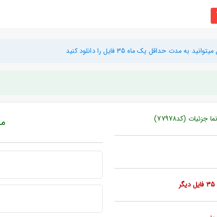
دت حداقل یک ماه 35 فایل را دانلود کنید
ئیات (کد77978)
مبل
ر