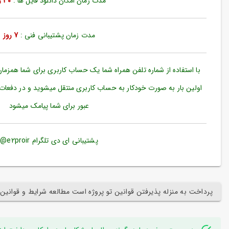
مدت زمان امکان دانلود فایل ها :
30 روز
ورود
به
حساب
کاربری
مدت زمان پشتیبانی فنی :
7 روز
ثبت
نام
با استفاده از شماره تلفن همراه شما یک حساب کاربری برای شما همزما
بازیابی
اولین بار به صورت خودکار به حساب کاربری منتقل میشوید و در دفعات
رمز
عبور برای شما پیامک میشود
عبور
علاقه
مندی
پشتیبانی ای دی تلگرام e2proir@
ها
پرداخت به منزله پذیرفتن قوانین تو پروژه است مطالعه شرایط و قوانین