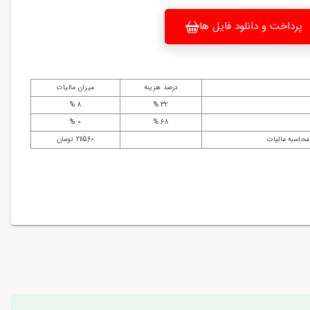
پرداخت و دانلود فایل ها
درصد هزینه
میزان مالیات
8 %
32 %
0 %
68 %
محاسبه مالیات
211560 تومان