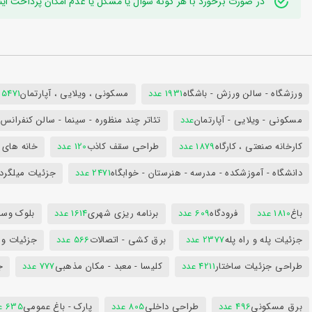
در صورت برخورد با هر گونه سوال یا مشکل یا عدم امکان پرداخت اینترنتی به ایدی تلگر
ورزشگاه - سالن ورزش - باشگاه
1931 عدد
مسکونی ، ویلایی ، آپارتمان
25471 عد
مسکونی - ویلایی - آپارتمان
عدد
تئاتر چند منظوره - سینما - سالن کنفران
کارخانه صنعتی ، کارگاه
1879 عدد
طراحی سقف کاذب
120 عدد
خانه های 
دانشگاه - آموزشکده - مدرسه - هنرستان - خوابگاه
2471 عدد
جزئیات میلگرد
باغ
1810 عدد
فرودگاه
609 عدد
برنامه ریزی شهری
1614 عدد
بلوک وسای
جزئیات پله و راه پله
2377 عدد
برق کشی - اتصالات
566 عدد
جزئیات و
طراحی جزئیات ساختار
4211 عدد
کلیسا - معبد - مکان مذهبی
777 عدد
ج
برق مسکونی
496 عدد
طراحی داخلی
805 عدد
پارک - باغ عمومی
635 عدد