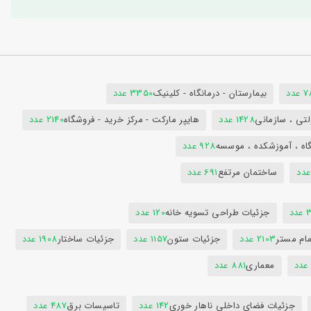
دد
بیمارستان - درمانگاه - کلینیک
3350 عدد
تی ، سازمانی
1428 عدد
هایپر مارکت - مرکز خرید - فروشگاه
2140 عدد
اه ، آموزشکده ، موسسه
928 عدد
ساختمان مرتفع
691 عدد
دد
جزئیات طراحی تسویه خانه
120 عدد
ام مستر
2103 عدد
جزئیات ستون
1157 عدد
جزئیات ساختار
1908 عدد
معماری
881 عدد
جزئیات فضای داخلی ناهار خوری
142 عدد
تاسیسات برق
487 عدد