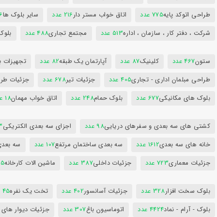
طراحی اتوکد پایه
775 عدد
اتاق خواب مستر دار
216 عدد
سایر بلوک ها
96
شرکت ، دفتر کار ، سازمان ، اداره
513 عدد
مجتمع تجاری
488 عدد
بلوک
ستون
467 عدد
کلینیک
87 عدد
آپارتمان یک طبقه
82 عدد
تجهیزات ب
طراحی مبلمان اداری - تجاری
405 عدد
جزئیات تیر
678 عدد
جزئیات طرا
بلوک های مکانیکی
677 عدد
بلوک حمام
248 عدد
اتاق خواب مهمان
18 عدد
کشتی های سه بعدی و سفرهای دریایی
98 عدد
اجزای سه بعدی الکتریکی
53
خانه های سه بعدی
1612 عدد
سه بعدی ساختمان مرتفع
107 عدد
سه بعد
جزئیات معماری
723 عدد
جزئیات داخلی
387 عدد
ماشین الات کارخانه
385
بلوک سخت افزار
328 عدد
جزئیات آسانسور
402 عدد
تخت یک نفره
45 عدد
بلوک - آرام - نماد
4424 عدد
اتوماسیون باغ
307 عدد
جزئیات دیوار های