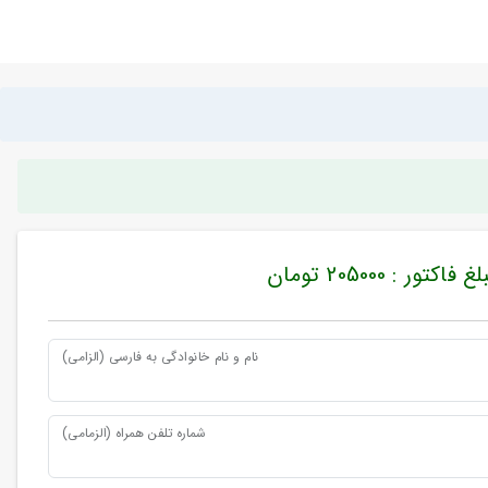
غ فاکتور : 205000 تومان
نام و نام خانوادگی به فارسی (الزامی)
شماره تلفن همراه (الزمامی)