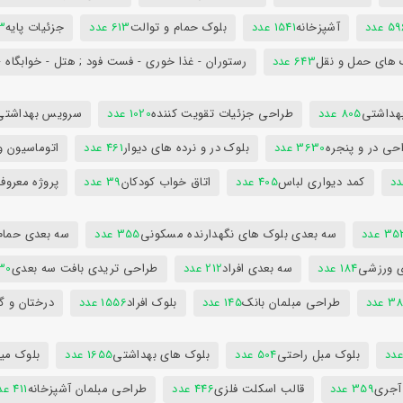
5 عدد
آشپزخانه
1541 عدد
بلوک حمام و توالت
613 عدد
جزئیات پایه
63
 های حمل و نقل
643 عدد
رستوران - غذا خوری - فست فود ; هتل - خوابگاه -
هداشتی
805 عدد
طراحی جزئیات تقویت کننده
1020 عدد
سرویس بهداشتی
حی در و پنجره
3630 عدد
بلوک در و نرده های دیوار
461 عدد
اتوماسیون و
کمد دیواری لباس
405 عدد
اتاق خواب کودکان
39 عدد
پروژه معروف
3 عدد
سه بعدی بلوک های نگهدارنده مسکونی
355 عدد
سه بعدی حمام
ی ورزشی
184 عدد
سه بعدی افراد
212 عدد
طراحی تریدی بافت سه بعدی
230 
 عدد
طراحی مبلمان بانک
145 عدد
بلوک افراد
1556 عدد
درختان و گ
بلوک مبل راحتی
504 عدد
بلوک های بهداشتی
1655 عدد
بلوک میز
 آجری
359 عدد
قالب اسکلت فلزی
446 عدد
طراحی مبلمان آشپزخانه
411 عدد