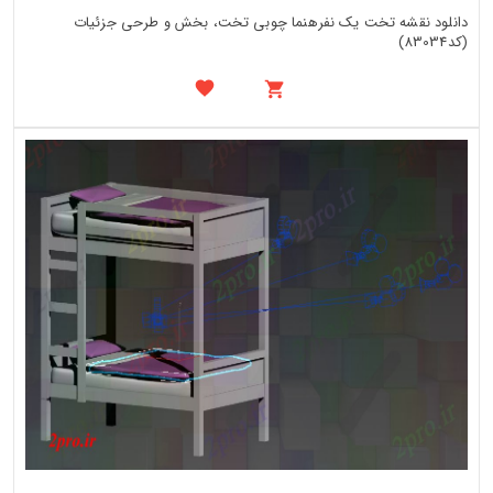
دانلود نقشه تخت یک نفرهنما چوبی تخت، بخش و طرحی جزئیات
(کد83034)