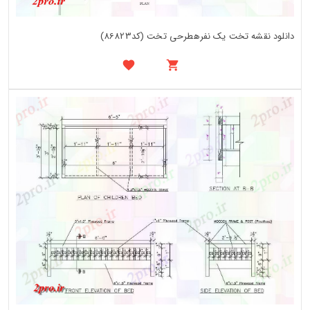
دانلود نقشه تخت یک نفرهطرحی تخت (کد86823)