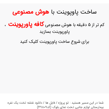
ورود
به
ساخت پاوپوینت با
هوش مصنوعی
حساب
کاربری
کافه پاورپوینت
کم تر از 5 دقیقه با هوش مصنوعی
،
ثبت
پاورپوینت بسازید
نام
بازیابی
برای شروع ساخت پاورپوینت کلیک کنید
رمز
عبور
علاقه
مندی
ها
شما در این مسیر هستید : تو پروژه / فایل ها / دانلود نقشه تخت یک نفره
بیمارستان لوازم جانبی تخت نمای بلوک (کد49809)