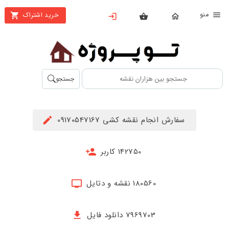
نو
خرید اشتراک
X
بستن
منو
محصولات
تهیه
جستجو
اشتراک
راهنما
سفارش انجام نقشه کشی 09170547167
دانلود
خرید
142750 کاربر
ها
180560 نقشه و دتایل
حساب
کاربری
7969703 دانلود فایل