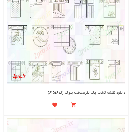
دانلود نقشه تخت یک نفرهتخت بلوک (کد61516)