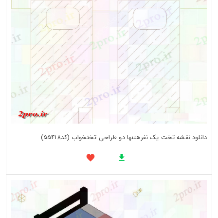
دانلود نقشه تخت یک نفرهتنها دو طراحی تختخواب (کد55418)