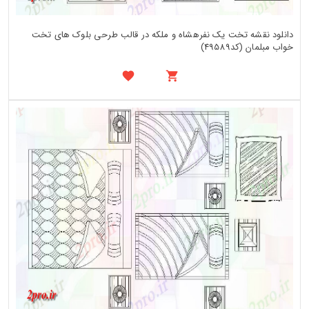
دانلود نقشه تخت یک نفرهشاه و ملکه در قالب طرحی بلوک های تخت
خواب مبلمان (کد49589)