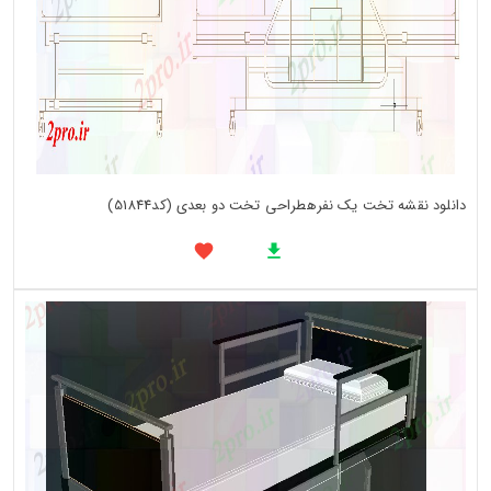
دانلود نقشه تخت یک نفرهطراحی تخت دو بعدی (کد51844)