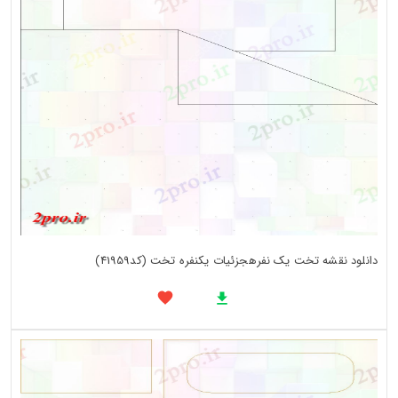
دانلود نقشه تخت یک نفرهجزئیات یکنفره تخت (کد41959)