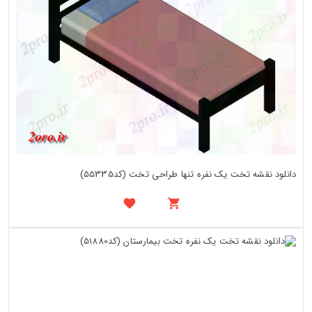
دانلود نقشه تخت یک نفره تنها طراحی تخت (کد55335)