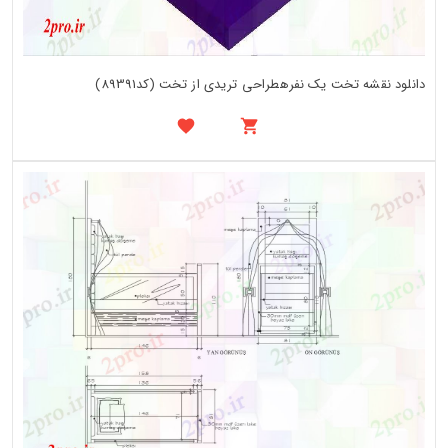
دانلود نقشه تخت یک نفرهطراحی تریدی از تخت (کد89391)