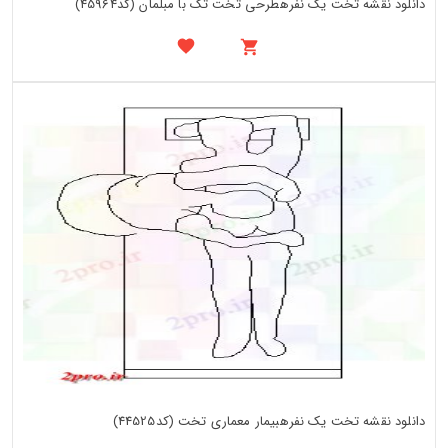
دانلود نقشه تخت یک نفرهطرحی تخت تک با مبلمان (کد45964)
دانلود نقشه تخت یک نفرهبیمار معماری تخت (کد44525)