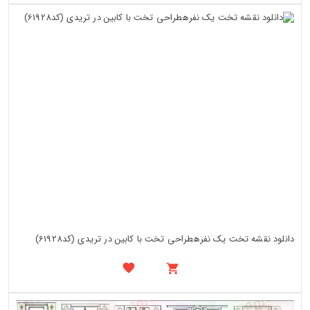
دانلود نقشه تخت یک نفرهطراحی تخت با کابین در تریدی (کد61928)