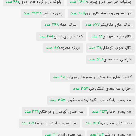
جزئیات طراحی در و پنجره
3630 عدد
بلوک در و نرده های دیوار
461 عدد
اتوماسیون و نقشه های برق
905 عدد
پلان مقطعی
3438 عدد
بلوک های مکانیکی
677 عدد
بلوک حمام
248 عدد
اتاق خواب مهمان
18 عدد
کمد دیواری لباس
405 عدد
اتاق خواب کودکان
39 عدد
پروژه معروف
167 عدد
طراحی سه بعدی
598 عدد
کشتی های سه بعدی و سفرهای دریایی
98 عدد
اجزای سه بعدی الکتریکی
353 عدد
سه بعدی بلوک های نگهدارنده مسکونی
355 عدد
سه بعدی حمام
253 عدد
سه بعدی گیاهان و درختان
324 عدد
خانه های سه بعدی
1612 عدد
سه بعدی ساختمان مرتفع
107 عدد
سه بعدی ورزشی
184 عدد
سه بعدی افراد
212 عدد