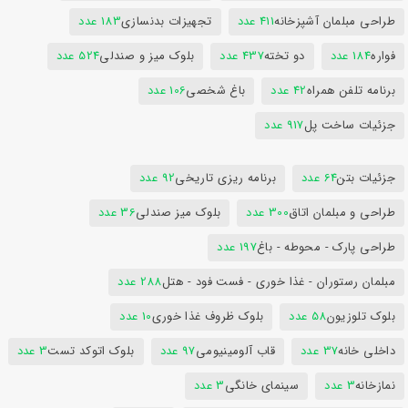
طراحی مبلمان آشپزخانه
411 عدد
تجهیزات بدنسازی
183 عدد
فواره
184 عدد
دو تخته
437 عدد
بلوک میز و صندلی
524 عدد
برنامه تلفن همراه
42 عدد
باغ شخصی
106 عدد
جزئیات ساخت پل
917 عدد
جزئیات بتن
64 عدد
برنامه ریزی تاریخی
92 عدد
طراحی و مبلمان اتاق
300 عدد
بلوک میز صندلی
36 عدد
طراحی پارک - محوطه - باغ
197 عدد
مبلمان رستوران - غذا خوری - فست فود - هتل
288 عدد
بلوک تلوزیون
58 عدد
بلوک ظروف غذا خوری
10 عدد
داخلی خانه
37 عدد
قاب آلومینیومی
97 عدد
بلوک اتوکد تست
3 عدد
نمازخانه
3 عدد
سینمای خانگی
3 عدد