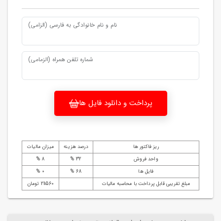
نام و نام خانوادگی به فارسی (الزامی)
شماره تلفن همراه (الزمامی)
پرداخت و دانلود فایل ها
ریز فاکتور ها
درصد هزینه
میزان مالیات
واحد فروش
32 %
8 %
فایل ها
68 %
0 %
مبلغ تقریبی قابل پرداخت با محاسبه مالیات
211560 تومان