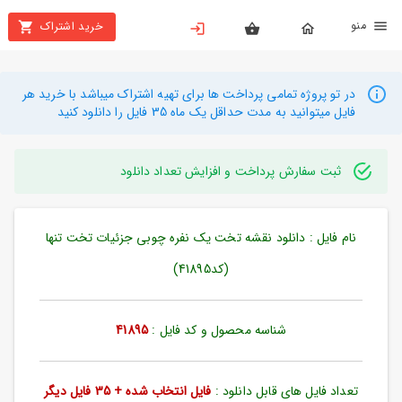
نو
خرید اشتراک
X
بستن
منو
محصولات
در تو پروژه تمامی پرداخت ها برای تهیه اشتراک میباشد با خرید هر
فایل میتوانید به مدت حداقل یک ماه 35 فایل را دانلود کنید
تهیه
اشتراک
ثبت سفارش پرداخت و افزایش تعداد دانلود
راهنما
نام فایل : دانلود نقشه تخت یک نفره چوبی جزئیات تخت تنها
دانلود
خرید
(کد41895)
ها
شناسه محصول و کد فایل :
41895
حساب
کاربری
تعداد فایل های قابل دانلود :
فایل انتخاب شده + 35 فایل دیگر