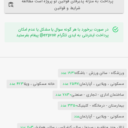
پرداخت به منزله پذیرفتن قوانین تو پروژه است مطالعه
شرایط و قوانین
در صورت برخورد با هر گونه سوال یا مشکل یا عدم امکان
پرداخت اینترنتی به ایدی تلگرام e2proir@ پیغام بفرستید
ورزشگاه - سالن ورزش - باشگاه
1931 عدد
مسکونی ، ویلایی ، آپارتمان
25471 عدد
خانه مسکونی ، ویلا
423 عدد
ساختمان اداری - تجاری - صنعتی
7830 عدد
بیمارستان - درمانگاه - کلینیک
3350 عدد
مسکونی - ویلایی - آپارتمان
عدد
تئاتر چند منظوره - سینما - سالن کنفرانس - سالن همایش
603 عدد