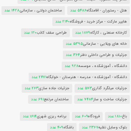
هتل - رستوران - اقامتگاه
5486 عدد
ساختمان دولتی ، سازمانی
1428 عدد
هایپر مارکت - مرکز خرید - فروشگاه
2140 عدد
کارخانه صنعتی ، کارگاه
1879 عدد
طراحی سقف کاذب
120 عدد
خانه های ویلایی - سازمانی
5395 عدد
جزئیات و طراحی داخلی دفتر
364 عدد
دانشگاه ، آموزشکده ، موسسه
928 عدد
دانشگاه - آموزشکده - مدرسه - هنرستان - خوابگاه
2471 عدد
جزئیات میلگرد گذاری
573 عدد
جزئیات جاده سازی
263 عدد
جزئیات ساخت و ساز
7484 عدد
ساختمان مرتفع
691 عدد
باغ
1810 عدد
فرودگاه
609 عدد
برنامه ریزی شهری
1614 عدد
بلوک وسایل نقلیه
2367 عدد
باشگاه
409 عدد