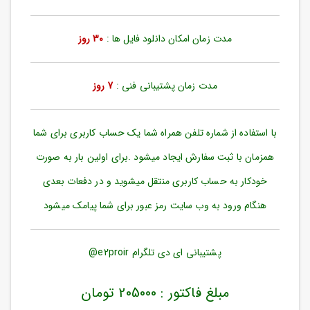
ورود
به
حساب
مدت زمان امکان دانلود فایل ها :
30 روز
کاربری
ثبت
مدت زمان پشتیبانی فنی :
7 روز
نام
بازیابی
رمز
با استفاده از شماره تلفن همراه شما یک حساب کاربری برای شما
عبور
همزمان با ثبت سفارش ایجاد میشود .برای اولین بار به صورت
علاقه
خودکار به حساب کاربری منتقل میشوید و در دفعات بعدی
مندی
ها
هنگام ورود به وب سایت رمز عبور برای شما پیامک میشود
پشتیبانی ای دی تلگرام e2proir@
مبلغ فاکتور : 205000 تومان