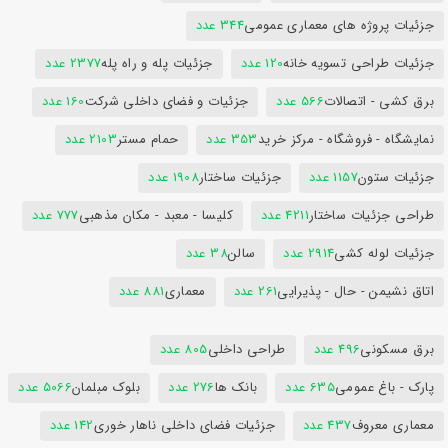
جزئیات پروژه های معماری عمومی
344 عدد
جزئیات طراحی تسویه خانه
120 عدد
جزئیات پله و راه پله
2377 عدد
برق کشی - اتصالات
566 عدد
جزئیات و فضای داخلی شرکت
160 عدد
نمایشگاه - فروشگاه - مرکز خرید
353 عدد
حمام مستر
2103 عدد
جزئیات ستون
1157 عدد
جزئیات ساختار
1908 عدد
طراحی جزئیات ساختار
4211 عدد
کلیسا - معبد - مکان مذهبی
777 عدد
جزئیات لوله کشی
2914 عدد
سالن
38 عدد
اتاق نشیمن - حال - پذیرایی
261 عدد
معماری
881 عدد
برق مسکونی
496 عدد
طراحی داخلی
805 عدد
پارک - باغ عمومی
635 عدد
بانک ها
276 عدد
بلوک مبلمان
5066 عدد
معماری معروف
437 عدد
جزئیات فضای داخلی ناهار خوری
142 عدد