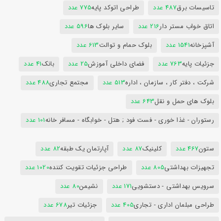
تاسیسات برق
487 عدد
طراحی اتوکد پایه
775 عدد
اتاق خواب مستر دار
216 عدد
سایر بلوک ها
596 عدد
آشپزخانه
1541 عدد
بلوک حمام و توالت
613 عدد
جزئیات پایه
763 عدد
فضای داخلی آموزش
25 عدد
بانک
41 عدد
شرکت ، دفتر کار ، سازمان ، اداره
513 عدد
مجتمع تجاری
488 عدد
بلوک های حمل و نقل
643 عدد
رستوران - غذا خوری - فست فود ; هتل - خوابگاه - مسافر خانه
101 عدد
ستون
467 عدد
کلینیک
87 عدد
آپارتمان یک طبقه
82 عدد
تجهیزات بهداشتی
805 عدد
طراحی جزئیات تقویت کننده
1020 عدد
سرویس بهداشتی - دستشویی
171 عدد
نشیمن
80 عدد
طراحی مبلمان اداری - تجاری
405 عدد
جزئیات تیر
678 عدد