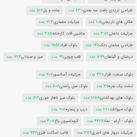
طراحی تریدی بافت سه بعدی
230 عدد
جاده و پل
517 عدد
مکان های تاریخی
105 عدد
جزئیات معماری
723 عدد
جزئیات داخلی
387 عدد
ماشین الات کارخانه
385 عدد
طراحی مبلمان بانک
145 عدد
بلوک افراد
1556 عدد
درختان و گیاهان
1649 عدد
قاب چوبی
94 عدد
میز و صندلی
894 عدد
بلوک سخت افزار
328 عدد
جزئیات آسانسور
402 عدد
تخت یک نفره
45 عدد
بلوک مبل راحتی
504 عدد
بلوک های بهداشتی
1655 عدد
بلوک میز ناهار خوری
123 عدد
بلوک حیوانات
660 عدد
درب و پنجره
605 عدد
بلوک - آرام - نماد
4424 عدد
اتوماسیون باغ
307 عدد
جزئیات دیوار های آجری
359 عدد
قالب اسکلت فلزی
446 عدد