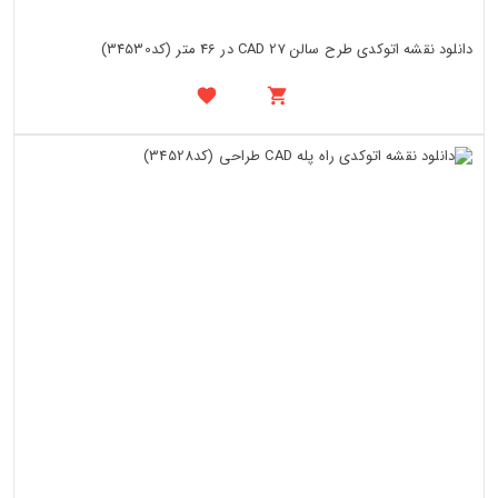
دانلود نقشه اتوکدی طرح سالن CAD 27 در 46 متر (کد34530)