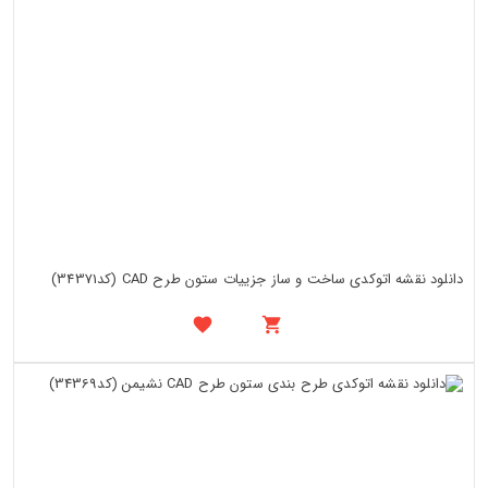
دانلود نقشه اتوکدی ساخت و ساز جزییات ستون طرح CAD (کد34371)