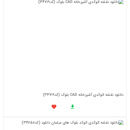
دانلود نقشه اتوکدی آشپزخانه CAD بلوک (کد34719)