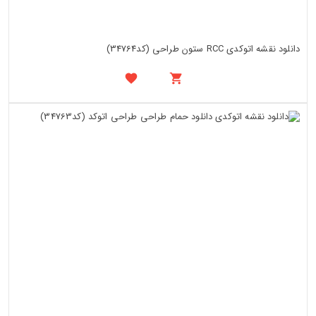
دانلود نقشه اتوکدی RCC ستون طراحی (کد34764)