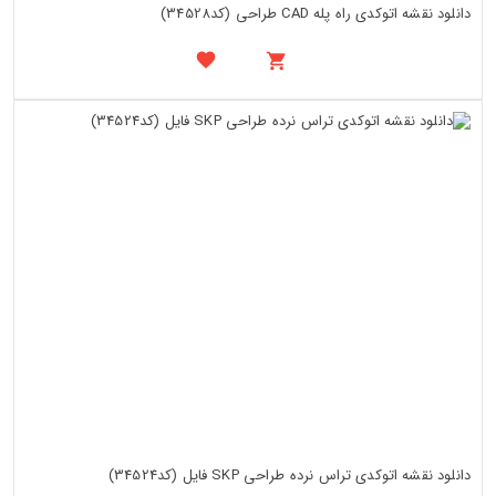
دانلود نقشه اتوکدی راه پله CAD طراحی (کد34528)
دانلود نقشه اتوکدی تراس نرده طراحی SKP فایل (کد34524)