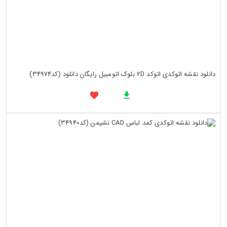
دانلود نقشه اتوکدی اتوکد 2D بلوک اتومبیل رایگان دانلود (کد34974)