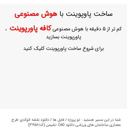
ورود
به
ساخت پاوپوینت با
هوش مصنوعی
حساب
کاربری
کافه پاورپوینت
کم تر از 5 دقیقه با هوش مصنوعی
،
ثبت
پاورپوینت بسازید
نام
بازیابی
برای شروع ساخت پاورپوینت کلیک کنید
رمز
عبور
علاقه
مندی
ها
شما در این مسیر هستید : تو پروژه / فایل ها / دانلود نقشه اتوکدی طرح
معماری ساختمان های ورزشی دانلود CAD نشیمن (کد34561)