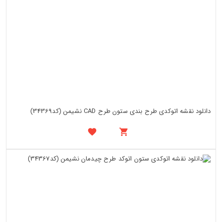
دانلود نقشه اتوکدی طرح بندی ستون طرح CAD نشیمن (کد34369)