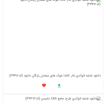
دانلود نقشه اتوکدی دلار کانادا بلوک های مبلمان رایگان دانلود (کد34416)