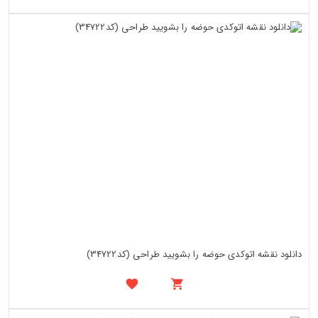
دانلود نقشه اتوکدی حوضه را بشویید طراحی (کد34722)