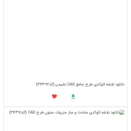
دانلود نقشه اتوکدی طرح جامع CAD نشیمن (کد34372)