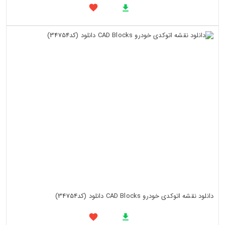
دانلود نقشه اتوکدی خودرو CAD Blocks دانلود (کد34754)