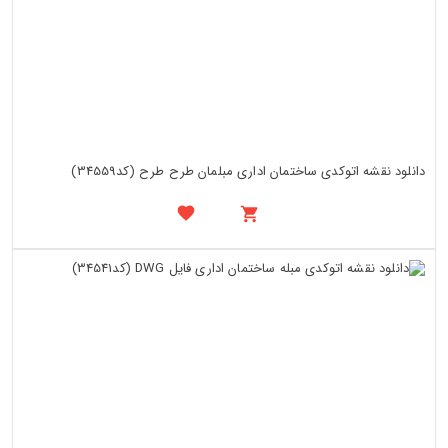
دانلود نقشه اتوکدی ساختمان اداری مبلمان طرح طرح (کد34559)