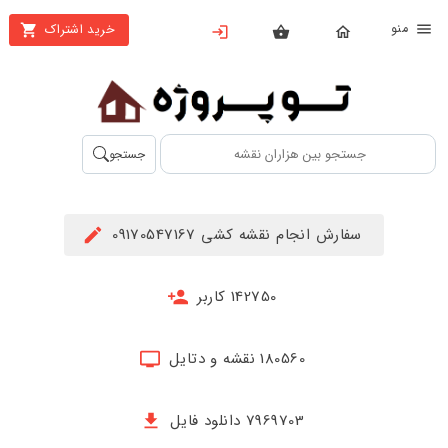
نو
خرید اشتراک
X
بستن
منو
محصولات
تهیه
جستجو
اشتراک
راهنما
سفارش انجام نقشه کشی 09170547167
دانلود
خرید
142750 کاربر
ها
180560 نقشه و دتایل
حساب
کاربری
7969703 دانلود فایل