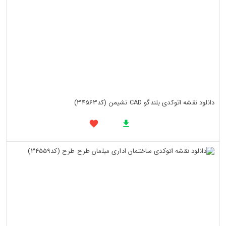
دانلود نقشه اتوکدی بلندگو CAD نشیمن (کد34563)