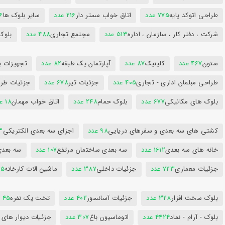
طراحی اتوکد پایه
775 عدد
اتاق خواب مستر دار
216 عدد
سایر بلوک ها
96
شرکت ، دفتر کار ، سازمان ، اداره
513 عدد
مجتمع تجاری
488 عدد
بلوک
ستون
467 عدد
کلینیک
87 عدد
آپارتمان یک طبقه
82 عدد
تجهیزات ب
طراحی مبلمان اداری - تجاری
405 عدد
جزئیات تیر
678 عدد
جزئیات طرا
بلوک های مکانیکی
677 عدد
بلوک حمام
248 عدد
اتاق خواب مهمان
18 عدد
کشتی های سه بعدی و سفرهای دریایی
98 عدد
اجزای سه بعدی الکتریکی
53
خانه های سه بعدی
1612 عدد
سه بعدی ساختمان مرتفع
107 عدد
سه بعد
جزئیات معماری
723 عدد
جزئیات داخلی
387 عدد
ماشین الات کارخانه
385
بلوک سخت افزار
328 عدد
جزئیات آسانسور
402 عدد
تخت یک نفره
45 عدد
بلوک - آرام - نماد
4424 عدد
اتوماسیون باغ
307 عدد
جزئیات دیوار های