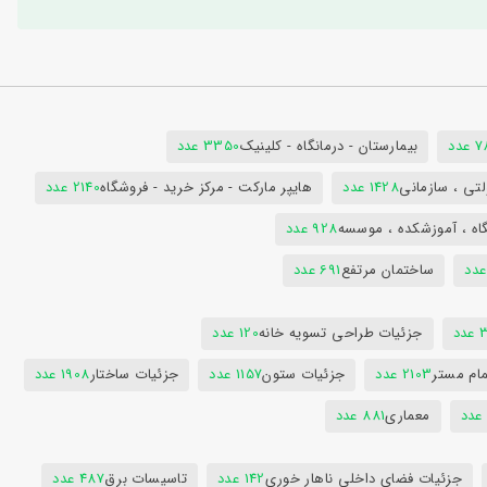
دد
بیمارستان - درمانگاه - کلینیک
3350 عدد
تی ، سازمانی
1428 عدد
هایپر مارکت - مرکز خرید - فروشگاه
2140 عدد
اه ، آموزشکده ، موسسه
928 عدد
ساختمان مرتفع
691 عدد
دد
جزئیات طراحی تسویه خانه
120 عدد
ام مستر
2103 عدد
جزئیات ستون
1157 عدد
جزئیات ساختار
1908 عدد
معماری
881 عدد
جزئیات فضای داخلی ناهار خوری
142 عدد
تاسیسات برق
487 عدد