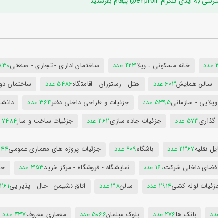
ام e2proir@ پیغام بفرستید
د
خانه مسکونی ، ویلا
423 عدد
ساختمان اداری - تجاری - صنعتی
7830 ع
س - سالن همایش
603 عدد
هتل - رستوران - اقامتگاه
5486 عدد
ساختمان دول
ویلایی - سازمانی
5395 عدد
جزئیات و طراحی داخلی دفتر
364 عدد
دانشگ
 گذاری
573 عدد
جزئیات جاده سازی
263 عدد
جزئیات ساخت و ساز
7484 عدد
ل نقلیه
2367 عدد
باشگاه
409 عدد
جزئیات پروژه های معماری عمومی
344 ع
 فضای داخلی شرکت
160 عدد
نمایشگاه - فروشگاه - مرکز خرید
353 عدد
حم
زئیات لوله کشی
2914 عدد
سالن
38 عدد
اتاق نشیمن - حال - پذیرایی
261 عدد
بانک ها
276 عدد
بلوک مبلمان
5066 عدد
معماری معروف
437 عدد