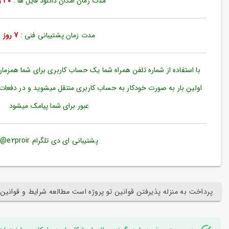
مدت زمان امکان دانلود فایل ها :
30 روز
ورود
به
حساب
کاربری
مدت زمان پشتیبانی فنی :
7 روز
ثبت
نام
با استفاده از شماره تلفن همراه شما یک حساب کاربری برای شما همزما
بازیابی
اولین بار به صورت خودکار به حساب کاربری منتقل میشوید و در دفعات
رمز
عبور برای شما پیامک میشود
عبور
علاقه
مندی
پشتیبانی ای دی تلگرام e2proir@
ها
پرداخت به منزله پذیرفتن قوانین تو پروژه است مطالعه شرایط و قوانین