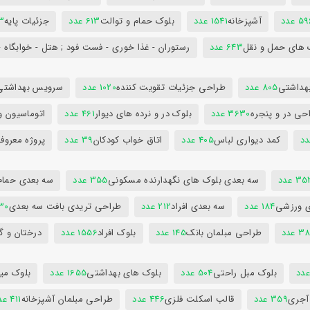
5 عدد
آشپزخانه
1541 عدد
بلوک حمام و توالت
613 عدد
جزئیات پایه
63
 های حمل و نقل
643 عدد
رستوران - غذا خوری - فست فود ; هتل - خوابگاه -
هداشتی
805 عدد
طراحی جزئیات تقویت کننده
1020 عدد
سرویس بهداشتی
حی در و پنجره
3630 عدد
بلوک در و نرده های دیوار
461 عدد
اتوماسیون و
کمد دیواری لباس
405 عدد
اتاق خواب کودکان
39 عدد
پروژه معروف
3 عدد
سه بعدی بلوک های نگهدارنده مسکونی
355 عدد
سه بعدی حمام
ی ورزشی
184 عدد
سه بعدی افراد
212 عدد
طراحی تریدی بافت سه بعدی
230 
 عدد
طراحی مبلمان بانک
145 عدد
بلوک افراد
1556 عدد
درختان و گ
بلوک مبل راحتی
504 عدد
بلوک های بهداشتی
1655 عدد
بلوک میز
 آجری
359 عدد
قالب اسکلت فلزی
446 عدد
طراحی مبلمان آشپزخانه
411 عدد