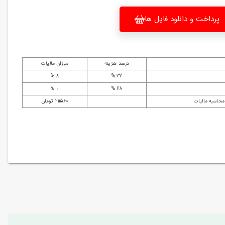
پرداخت و دانلود فایل ها
درصد هزینه
میزان مالیات
8 %
32 %
0 %
68 %
محاسبه مالیات
211560 تومان