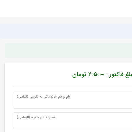
غ فاکتور : 205000 تومان
نام و نام خانوادگی به فارسی (الزامی)
شماره تلفن همراه (الزمامی)