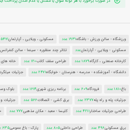
در صورت برخورد با هر گونه سوال یا مشکل یا عدم امکان پرداخت اینترنتی به ایدی تلگر
ورزشگاه - سالن ورزش - باشگاه
1931 عدد
مسکونی ، ویلایی ، آپارتمان
25471 عد
مسکونی - ویلایی - آپارتمان
عدد
تئاتر چند منظوره - سینما - سالن کنفران
کارخانه صنعتی ، کارگاه
1879 عدد
طراحی سقف کاذب
120 عدد
خانه های 
دانشگاه - آموزشکده - مدرسه - هنرستان - خوابگاه
2471 عدد
جزئیات میلگرد
باغ
1810 عدد
فرودگاه
609 عدد
برنامه ریزی شهری
1614 عدد
بلوک وسای
جزئیات پله و راه پله
2377 عدد
برق کشی - اتصالات
566 عدد
جزئیات و
طراحی جزئیات ساختار
4211 عدد
کلیسا - معبد - مکان مذهبی
777 عدد
ج
برق مسکونی
496 عدد
طراحی داخلی
805 عدد
پارک - باغ عمومی
635 عدد