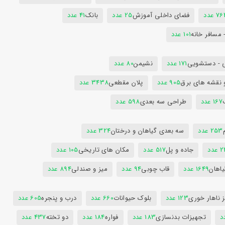
7 عدد
فضای داخلی آموزش
25 عدد
بانک
41 عدد
 مسافر خانه
101 عدد
 - دستشویی
171 عدد
نشیمن
80 عدد
 نقشه های برق
905 عدد
پلان مقطعی
3438 عدد
167 عدد
طراحی سه بعدی
598 عدد
253 عدد
سه بعدی گیاهان و درختان
324 عدد
عدد
جاده و پل
517 عدد
مکان های تاریخی
105 عدد
یاهان
1649 عدد
قاب چوبی
94 عدد
میز و صندلی
894 عدد
 ناهار خوری
123 عدد
بلوک حیوانات
660 عدد
درب و پنجره
605 عدد
تجهیزات بدنسازی
183 عدد
فواره
184 عدد
دو تخته
437 عدد