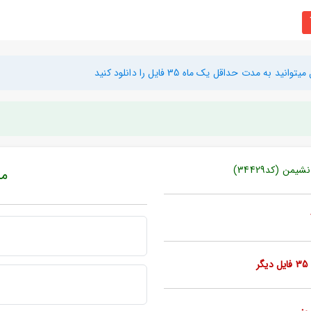
دت حداقل یک ماه 35 فایل را دانلود کنید
ن (کد34429)
مبل
ر