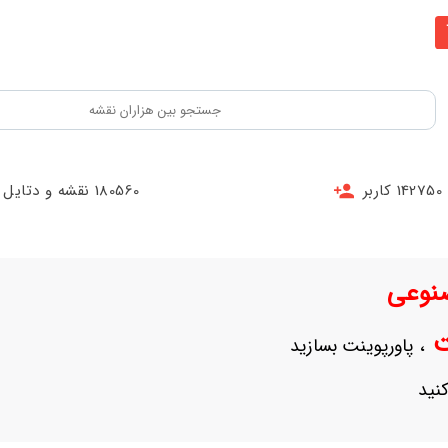
142750 کاربر
180560 نقشه و دتایل
نوعی
نت
، پاورپوینت بسازید
نید