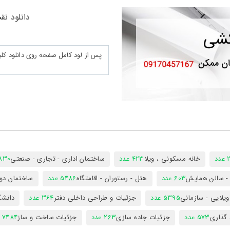
دانلود نقشه ات
د
خانه مسکونی ، ویلا
423 عدد
ساختمان اداری - تجاری - صنعتی
7830 ع
س - سالن همایش
603 عدد
هتل - رستوران - اقامتگاه
5486 عدد
ساختمان دول
ویلایی - سازمانی
5395 عدد
جزئیات و طراحی داخلی دفتر
364 عدد
دانشگ
 گذاری
573 عدد
جزئیات جاده سازی
263 عدد
جزئیات ساخت و ساز
7484 عدد