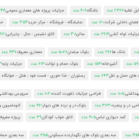
ل نقلیه
2367 عدد
باشگاه
409 عدد
جزئیات پروژه های معماری عمومی
344 ع
 فضای داخلی شرکت
160 عدد
نمایشگاه - فروشگاه - مرکز خرید
353 عدد
حم
زئیات لوله کشی
2914 عدد
سالن
38 عدد
اتاق نشیمن - حال - پذیرایی
261 عدد
بانک ها
276 عدد
بلوک مبلمان
5066 عدد
معماری معروف
437 عدد
5 عدد
آشپزخانه
1541 عدد
بلوک حمام و توالت
613 عدد
جزئیات پایه
63
 های حمل و نقل
643 عدد
رستوران - غذا خوری - فست فود ; هتل - خوابگاه -
هداشتی
805 عدد
طراحی جزئیات تقویت کننده
1020 عدد
سرویس بهداشتی
حی در و پنجره
3630 عدد
بلوک در و نرده های دیوار
461 عدد
اتوماسیون و
کمد دیواری لباس
405 عدد
اتاق خواب کودکان
39 عدد
پروژه معروف
3 عدد
سه بعدی بلوک های نگهدارنده مسکونی
355 عدد
سه بعدی حمام