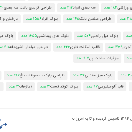
ی ورزشی
184 عدد
سه بعدی افراد
212 عدد
طراحی تریدی بافت سه بعدی
230 
 عدد
طراحی مبلمان بانک
145 عدد
بلوک افراد
1556 عدد
درختان و گ
بلوک مبل راحتی
504 عدد
بلوک های بهداشتی
1655 عدد
بلوک میز
 آجری
359 عدد
قالب اسکلت فلزی
446 عدد
طراحی مبلمان آشپزخانه
411 عدد
جزئیات ساخت پل
917 عدد
 عدد
بلوک میز صندلی
36 عدد
طراحی پارک - محوطه - باغ
197 عدد
قاب آلومینیومی
97 عدد
بلوک اتوکد تست
3 عدد
نمازخانه
3 عدد
س
تو پروژه یکی از بزرگ ترین مراجع دانلود فایل های نقشه کشی در کشور در سال 1394 تاسیس گردیده و تا به امروز به