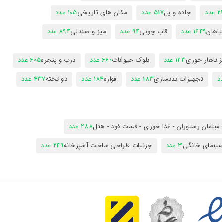
عدد
جاده و پل
517 عدد
مکان های تاریخی
105 عدد
یاهان
1649 عدد
قاب چوبی
94 عدد
میز و صندلی
894 عدد
 ناهار خوری
123 عدد
بلوک حیوانات
660 عدد
درب و پنجره
605 عدد
تجهیزات بدنسازی
183 عدد
فواره
184 عدد
دو تخته
437 عدد
مبلمان رستوران - غذا خوری - فست فود - هتل
288 عدد
ینمای خانگی
3 عدد
جزئیات طراحی ساخت آشپزخانه
249 عدد