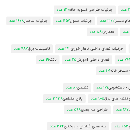
دد
جزئیات طراحی تسویه خانه
120 عدد
ام مستر
2103 عدد
جزئیات ستون
1157 عدد
جزئیات ساختار
1908 عدد
معماری
881 عدد
جزئیات فضای داخلی ناهار خوری
142 عدد
تاسیسات برق
487 عدد
7 عدد
فضای داخلی آموزش
25 عدد
بانک
41 عدد
 مسافر خانه
101 عدد
 - دستشویی
171 عدد
نشیمن
80 عدد
 نقشه های برق
905 عدد
پلان مقطعی
3438 عدد
167 عدد
طراحی سه بعدی
598 عدد
253 عدد
سه بعدی گیاهان و درختان
324 عدد