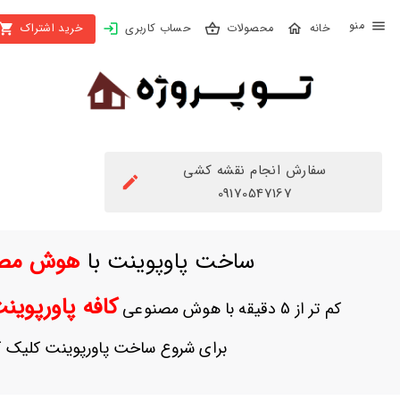
X
محصولات
حساب کاربری
خرید اشتراک
بستن
منو
محصولات
تهیه
اشتراک
سفارش انجام نقشه کشی
راهنما
09170547167
دانلود
ساخت پاوپوینت با
هوش مص
خرید
ها
کافه پاورپوی
کم تر از 5 دقیقه با هوش مصنوعی
حساب
برای شروع ساخت پاورپوینت کلیک ک
کاربری