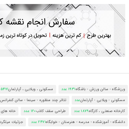
ورود
به
حساب
کاربری
ثبت
نام
بازیابی
رمز
عبور
علاقه
مندی
ها
ورزشگاه - سالن ورزش - باشگاه
1931 عدد
مسکونی ، ویلایی ، آپارتمان
25471 عد
مسکونی - ویلایی - آپارتمان
عدد
تئاتر چند منظوره - سینما - سالن کنفران
کارخانه صنعتی ، کارگاه
1879 عدد
طراحی سقف کاذب
120 عدد
خانه های 
دانشگاه - آموزشکده - مدرسه - هنرستان - خوابگاه
2471 عدد
جزئیات میلگرد