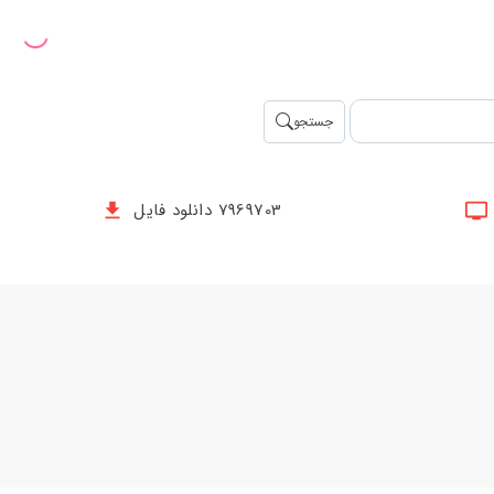
جستجو
7969703 دانلود فایل