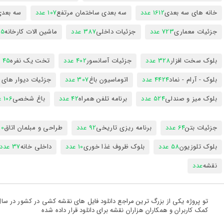
خانه های سه بعدی
1612 عدد
سه بعدی ساختمان مرتفع
107 عدد
سه بعد
جزئیات معماری
723 عدد
جزئیات داخلی
387 عدد
ماشین الات کارخانه
385
بلوک سخت افزار
328 عدد
جزئیات آسانسور
402 عدد
تخت یک نفره
45 عدد
بلوک - آرام - نماد
4424 عدد
اتوماسیون باغ
307 عدد
جزئیات دیوار های
بلوک میز و صندلی
524 عدد
برنامه تلفن همراه
42 عدد
باغ شخصی
106 عدد
جزئیات بتن
64 عدد
برنامه ریزی تاریخی
92 عدد
طراحی و مبلمان اتاق
300
بلوک تلوزیون
58 عدد
بلوک ظروف غذا خوری
10 عدد
داخلی خانه
37 عدد
نقشه
عدد
کمک کاربران و همکاران هزاران نقشه برای دانلود قرار داده شده