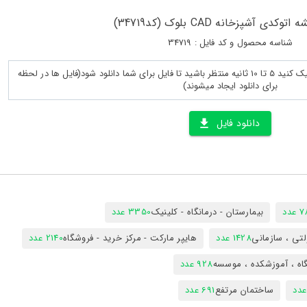
وکدی آشپزخانه CAD بلوک (کد34719)
شناسه محصول و کد فایل : 34719
پس از لود کامل صفحه روی دانلود کلیک کنید 5 تا 10 ثانیه منتظر باشید تا فایل برای شما دانلود شود(فایل ها در لحظه
برای دانلود ایجاد میشوند)
دانلود فایل
دد
بیمارستان - درمانگاه - کلینیک
3350 عدد
تی ، سازمانی
1428 عدد
هایپر مارکت - مرکز خرید - فروشگاه
2140 عدد
اه ، آموزشکده ، موسسه
928 عدد
ساختمان مرتفع
691 عدد