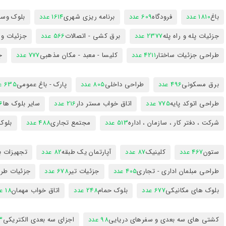
باغ
1810 عدد
فرودگاه
609 عدد
برنامه ریزی شهری
1614 عدد
بلوک وسای
جزئیات پله و راه پله
2377 عدد
برق کشی - اتصالات
566 عدد
جزئیات و
طراحی جزئیات ساختار
4211 عدد
کلیسا - معبد - مکان مذهبی
777 عدد
ج
برق مسکونی
496 عدد
طراحی داخلی
805 عدد
پارک - باغ عمومی
635 عدد
طراحی اتوکد پایه
775 عدد
اتاق خواب مستر دار
216 عدد
سایر بلوک ها
96
شرکت ، دفتر کار ، سازمان ، اداره
513 عدد
مجتمع تجاری
488 عدد
بلوک
ستون
467 عدد
کلینیک
87 عدد
آپارتمان یک طبقه
82 عدد
تجهیزات ب
طراحی مبلمان اداری - تجاری
405 عدد
جزئیات تیر
678 عدد
جزئیات طرا
بلوک های مکانیکی
677 عدد
بلوک حمام
248 عدد
اتاق خواب مهمان
18 عدد
کشتی های سه بعدی و سفرهای دریایی
98 عدد
اجزای سه بعدی الکتریکی
53