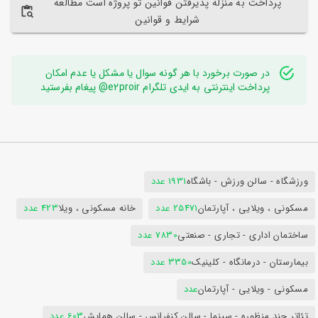
پرداخت به منزله پذیرفتن قوانین تو پروژه است مطالعه
شرایط و قوانین
در صورت برخورد با هر گونه سوال یا مشکل یا عدم امکان
پرداخت اینترنتی به ایدی تلگرام e2proir@ پیغام بفرستید
ورزشگاه - سالن ورزش - باشگاه
1931 عدد
مسکونی ، ویلایی ، آپارتمان
25471 عدد
خانه مسکونی ، ویلا
423 عدد
ساختمان اداری - تجاری - صنعتی
7830 عدد
بیمارستان - درمانگاه - کلینیک
3350 عدد
مسکونی - ویلایی - آپارتمان
عدد
تئاتر چند منظوره - سینما - سالن کنفرانس - سالن همایش
603 عدد