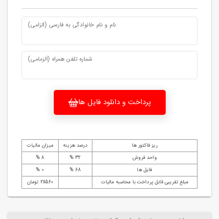
نام و نام خانوادگی به فارسی (الزامی)
شماره تلفن همراه (الزمامی)
پرداخت و دانلود فایل ها
ریز فاکتور ها
درصد هزینه
میزان مالیات
واحد فروش
32 %
8 %
فایل ها
68 %
0 %
مبلغ تقریبی قابل پرداخت با محاسبه مالیات
211560 تومان