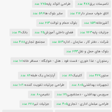
تاسیسات برق
487 عدد
طراحی اتوکد پایه
775 عدد
اتاق خواب مستر دار
216 عدد
سایر بلوک ها
596 عدد
آشپزخانه
1541 عدد
بلوک حمام و توالت
613 عدد
جزئیات پایه
763 عدد
فضای داخلی آموزش
25 عدد
بانک
41 عدد
شرکت ، دفتر کار ، سازمان ، اداره
513 عدد
مجتمع تجاری
488 عدد
بلوک های حمل و نقل
643 عدد
رستوران - غذا خوری - فست فود ; هتل - خوابگاه - مسافر خانه
101 عدد
ستون
467 عدد
کلینیک
87 عدد
آپارتمان یک طبقه
82 عدد
تجهیزات بهداشتی
805 عدد
طراحی جزئیات تقویت کننده
1020 عدد
سرویس بهداشتی - دستشویی
171 عدد
نشیمن
80 عدد
طراحی مبلمان اداری - تجاری
405 عدد
جزئیات تیر
678 عدد