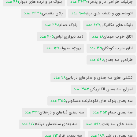
جزئیات طراحی در و پنجره
3630 عدد
بلوک در و نرده های دیوار
461 عدد
اتوماسیون و نقشه های برق
905 عدد
پلان مقطعی
3438 عدد
بلوک های مکانیکی
677 عدد
بلوک حمام
248 عدد
اتاق خواب مهمان
18 عدد
کمد دیواری لباس
405 عدد
اتاق خواب کودکان
39 عدد
پروژه معروف
167 عدد
طراحی سه بعدی
598 عدد
کشتی های سه بعدی و سفرهای دریایی
98 عدد
اجزای سه بعدی الکتریکی
353 عدد
سه بعدی بلوک های نگهدارنده مسکونی
355 عدد
سه بعدی حمام
253 عدد
سه بعدی گیاهان و درختان
324 عدد
خانه های سه بعدی
1612 عدد
سه بعدی ساختمان مرتفع
107 عدد
سه بعدی ورزشی
184 عدد
سه بعدی افراد
212 عدد