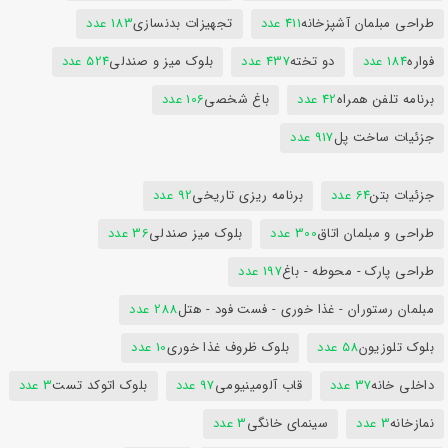
طراحی مبلمان آشپزخانه
411 عدد
تجهیزات بدنسازی
183 عدد
فواره
184 عدد
دو تخته
437 عدد
بلوک میز و صندلی
524 عدد
برنامه تلفن همراه
42 عدد
باغ شخصی
106 عدد
جزئیات ساخت پل
917 عدد
جزئیات بتن
64 عدد
برنامه ریزی تاریخی
92 عدد
طراحی و مبلمان اتاق
300 عدد
بلوک میز صندلی
36 عدد
طراحی پارک - محوطه - باغ
197 عدد
مبلمان رستوران - غذا خوری - فست فود - هتل
288 عدد
بلوک تلوزیون
58 عدد
بلوک ظروف غذا خوری
10 عدد
داخلی خانه
37 عدد
قاب آلومینیومی
97 عدد
بلوک اتوکد تست
3 عدد
نمازخانه
3 عدد
سینمای خانگی
3 عدد