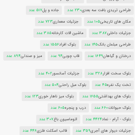
طراحی تریدی بافت سه بعدی
230 عدد
جاده و پل
517 عدد
مکان های تاریخی
105 عدد
جزئیات معماری
723 عدد
جزئیات داخلی
387 عدد
ماشین الات کارخانه
385 عدد
طراحی مبلمان بانک
145 عدد
بلوک افراد
1556 عدد
درختان و گیاهان
1649 عدد
قاب چوبی
94 عدد
میز و صندلی
894 عدد
بلوک سخت افزار
328 عدد
جزئیات آسانسور
402 عدد
تخت یک نفره
45 عدد
بلوک مبل راحتی
504 عدد
بلوک های بهداشتی
1655 عدد
بلوک میز ناهار خوری
123 عدد
بلوک حیوانات
660 عدد
درب و پنجره
605 عدد
بلوک - آرام - نماد
4424 عدد
اتوماسیون باغ
307 عدد
جزئیات دیوار های آجری
359 عدد
قالب اسکلت فلزی
446 عدد