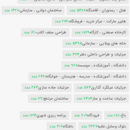
هتل - رستوران - اقامتگاه
5486 عدد
ساختمان دولتی ، سازمانی
1428 عدد
هایپر مارکت - مرکز خرید - فروشگاه
2140 عدد
کارخانه صنعتی ، کارگاه
1879 عدد
طراحی سقف کاذب
120 عدد
خانه های ویلایی - سازمانی
5395 عدد
جزئیات و طراحی داخلی دفتر
364 عدد
دانشگاه ، آموزشکده ، موسسه
928 عدد
دانشگاه - آموزشکده - مدرسه - هنرستان - خوابگاه
2471 عدد
جزئیات میلگرد گذاری
573 عدد
جزئیات جاده سازی
263 عدد
جزئیات ساخت و ساز
7484 عدد
ساختمان مرتفع
691 عدد
باغ
1810 عدد
فرودگاه
609 عدد
برنامه ریزی شهری
1614 عدد
بلوک وسایل نقلیه
2367 عدد
باشگاه
409 عدد