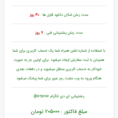
ورود
به
حساب
مدت زمان امکان دانلود فایل ها :
30 روز
کاربری
ثبت
مدت زمان پشتیبانی فنی :
7 روز
نام
بازیابی
رمز
با استفاده از شماره تلفن همراه شما یک حساب کاربری برای شما
عبور
همزمان با ثبت سفارش ایجاد میشود .برای اولین بار به صورت
علاقه
خودکار به حساب کاربری منتقل میشوید و در دفعات بعدی
مندی
ها
هنگام ورود به وب سایت رمز عبور برای شما پیامک میشود
پشتیبانی ای دی تلگرام e2proir@
مبلغ فاکتور : 205000 تومان