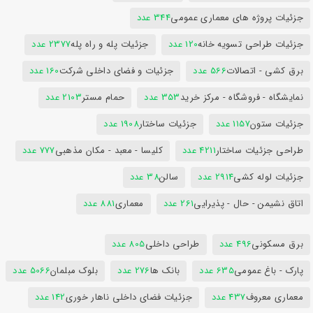
جزئیات پروژه های معماری عمومی
344 عدد
جزئیات طراحی تسویه خانه
120 عدد
جزئیات پله و راه پله
2377 عدد
برق کشی - اتصالات
566 عدد
جزئیات و فضای داخلی شرکت
160 عدد
نمایشگاه - فروشگاه - مرکز خرید
353 عدد
حمام مستر
2103 عدد
جزئیات ستون
1157 عدد
جزئیات ساختار
1908 عدد
طراحی جزئیات ساختار
4211 عدد
کلیسا - معبد - مکان مذهبی
777 عدد
جزئیات لوله کشی
2914 عدد
سالن
38 عدد
اتاق نشیمن - حال - پذیرایی
261 عدد
معماری
881 عدد
برق مسکونی
496 عدد
طراحی داخلی
805 عدد
پارک - باغ عمومی
635 عدد
بانک ها
276 عدد
بلوک مبلمان
5066 عدد
معماری معروف
437 عدد
جزئیات فضای داخلی ناهار خوری
142 عدد