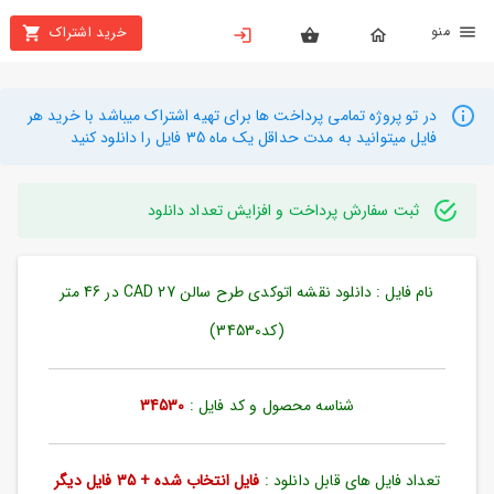
نو
خرید اشتراک
X
بستن
منو
محصولات
در تو پروژه تمامی پرداخت ها برای تهیه اشتراک میباشد با خرید هر
فایل میتوانید به مدت حداقل یک ماه 35 فایل را دانلود کنید
تهیه
اشتراک
ثبت سفارش پرداخت و افزایش تعداد دانلود
راهنما
نام فایل : دانلود نقشه اتوکدی طرح سالن CAD 27 در 46 متر
دانلود
خرید
(کد34530)
ها
شناسه محصول و کد فایل :
34530
حساب
کاربری
تعداد فایل های قابل دانلود :
فایل انتخاب شده + 35 فایل دیگر