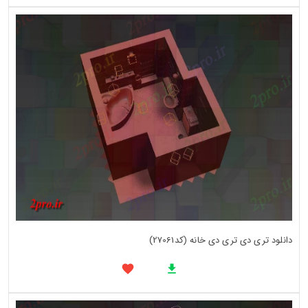
دانلود تری دی تری دی خانه (کد27061)