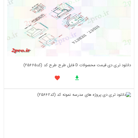
دانلود تری دی قیمت محصولات D فایل طرح طرح کد (کد25665)