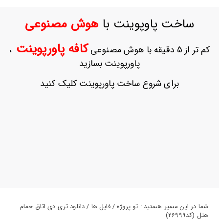
ورود
به
ساخت پاوپوینت با
هوش مصنوعی
حساب
کاربری
کافه پاورپوینت
کم تر از 5 دقیقه با هوش مصنوعی
،
ثبت
پاورپوینت بسازید
نام
بازیابی
برای شروع ساخت پاورپوینت کلیک کنید
رمز
عبور
علاقه
مندی
ها
شما در این مسیر هستید : تو پروژه / فایل ها / دانلود تری دی اتاق حمام
هتل (کد26999)