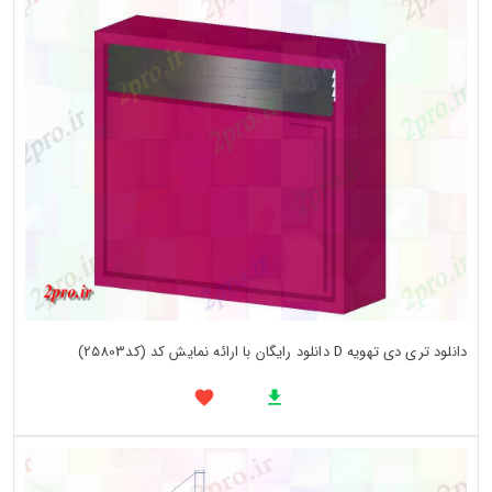
دانلود تری دی تهویه D دانلود رایگان با ارائه نمایش کد (کد25803)