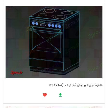
دانلود تری دی اجاق گاز فر دار (کد26459)