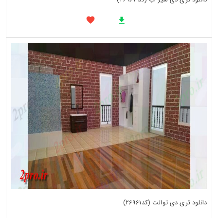
دانلود تری دی توالت (کد26961)