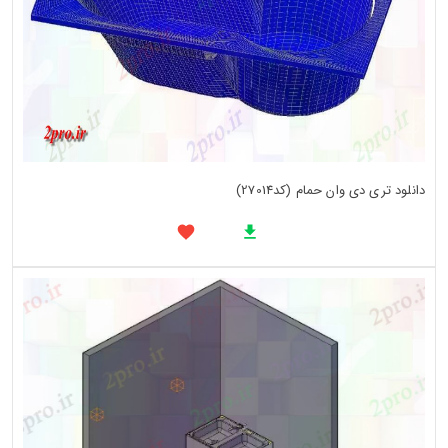
دانلود تری دی وان حمام (کد27014)