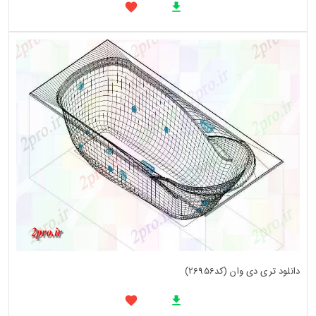
دانلود تری دی وان (کد26956)