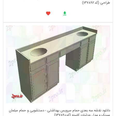
طراحی (کد137892)
دانلود نقشه سه بعدی حمام سرویس بهداشتی - دستشویی و حمام مبلمان
سینک و مدل جزئیات کابینه (کد137890)