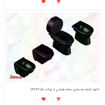
دانلود نقشه سه بعدی حمام طراحی از توالت (کد47194)