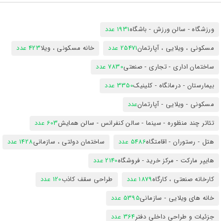
ورزشگاه - سالن ورزش - باشگاه
1931 عدد
مسکونی ، ویلایی ، آپارتمان
25471 عدد
خانه مسکونی ، ویلا
423 عدد
ساختمان اداری - تجاری - صنعتی
7830 عدد
بیمارستان - درمانگاه - کلینیک
3350 عدد
مسکونی - ویلایی - آپارتمان
عدد
تئاتر چند منظوره - سینما - سالن کنفرانس - سالن همایش
603 عدد
هتل - رستوران - اقامتگاه
5486 عدد
ساختمان دولتی ، سازمانی
1428 عدد
هایپر مارکت - مرکز خرید - فروشگاه
2140 عدد
کارخانه صنعتی ، کارگاه
1879 عدد
طراحی سقف کاذب
120 عدد
خانه های ویلایی - سازمانی
5395 عدد
جزئیات و طراحی داخلی دفتر
364 عدد