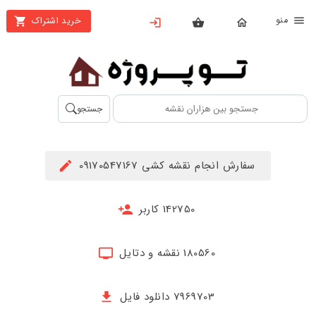
نو
خرید اشتراک
X
بستن
منو
محصولات
تهیه
جستجو
اشتراک
راهنما
سفارش انجام نقشه کشی 09170547167
دانلود
خرید
142750 کاربر
ها
180560 نقشه و دتایل
حساب
کاربری
7969703 دانلود فایل