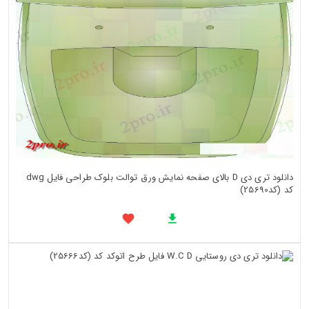
دانلود تری دی D بالای صفحه نمایش ورق توالت بلوک طراحی فایل dwg
کد (کد25690)