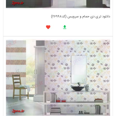
دانلود تری دی حمام و سرویس (کد26998)