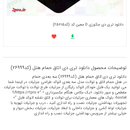
دانلود تری دی جکوزی D معین کد (کد25615)
توضیحات محصول دانلود تری دی اتاق حمام هتل (کد26999)
دانلود تری دی اتاق حمام هتل (کد26999) سه بعدی حمام
در هتل حمام اتاق و توالت مدل سه بعدی اتوکد طراحی جزئیات در اینجا شما
می توانید یک فایل خودکار اتوکد رایگان از جزئیات طرح توالت با توالت جزئیات
مقطعی و عبور دانلود، <یک عکاس هنگام عکسبرداری = "https://2pro.ir/؟
hostel- بلوک های معماری-جزئیات-برای-توالت و اتاق-نقشه اتوکد فایل ">
تجهیزات بهداشتی جزئیات نصب و راه اندازی کنید ، درب و جزئیات تهویه با
جزئیات لوله کشی و جزئیات داخلی با ابعاد جزئیات، جزئیات بخش دیوار و
خیلی بیشتر از سرویس بهداشتی جزئیات نصب و راه اندازی.