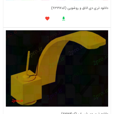
دانلود تری دی اتاق و روشویی (کد26997)
دانلود تری دی شیر اب (کد26963)