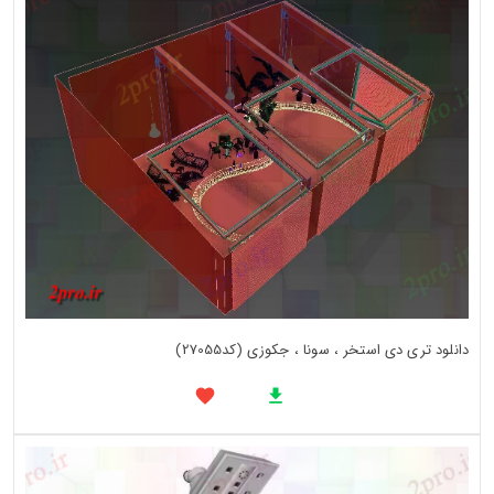
دانلود تری دی استخر ، سونا ، جکوزی (کد27055)