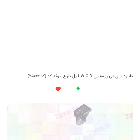
دانلود تری دی روستایی W.C D فایل طرح اتوکد کد (کد25666)