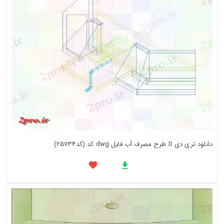
دانلود تری دی D طرح مصرف آب فایل dwg کد (کد25734)