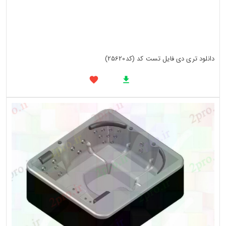
دانلود تری دی فایل تست کد (کد25620)