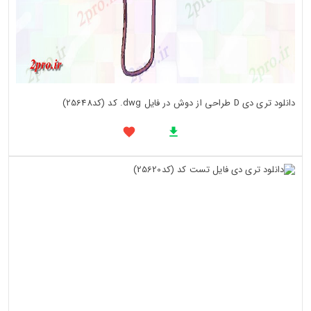
دانلود تری دی D طراحی از دوش در فایل dwg. کد (کد25648)