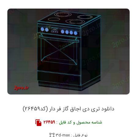
دانلود تری دی اجاق گاز فر دار (کد26459)
شناسه محصول و کد فایل :
26459
نوع فایل : 3d-max