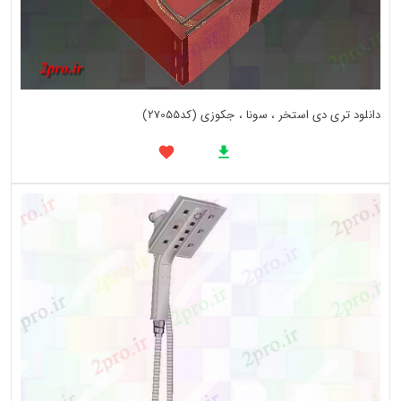
دانلود تری دی استخر ، سونا ، جکوزی (کد27055)