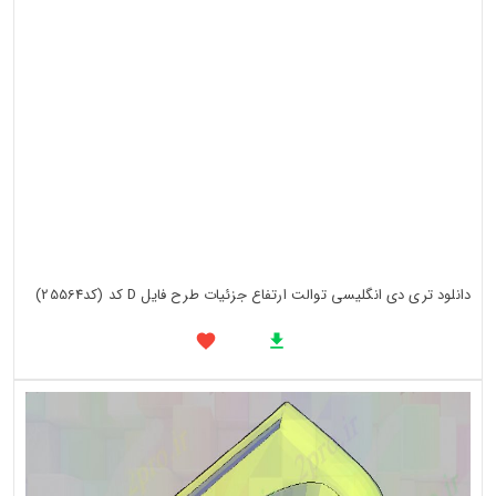
دانلود تری دی انگلیسی توالت ارتفاع جزئیات طرح فایل D کد (کد25564)