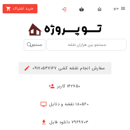
نو
خرید اشتراک
X
بستن
منو
محصولات
تهیه
جستجو
اشتراک
راهنما
سفارش انجام نقشه کشی 09170547167
دانلود
خرید
142750 کاربر
ها
180560 نقشه و دتایل
حساب
کاربری
7969703 دانلود فایل