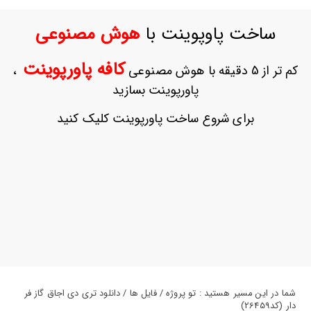
ورود
به
ساخت پاوپوینت با
هوش مصنوعی
حساب
کاربری
کافه پاورپوینت
کم تر از 5 دقیقه با هوش مصنوعی
،
ثبت
پاورپوینت بسازید
نام
بازیابی
برای شروع ساخت پاورپوینت کلیک کنید
رمز
عبور
علاقه
مندی
ها
شما در این مسیر هستید : تو پروژه / فایل ها / دانلود تری دی اجاق گاز فر
دار (کد26459)