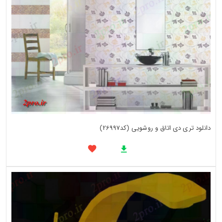
دانلود تری دی اتاق و روشویی (کد26997)