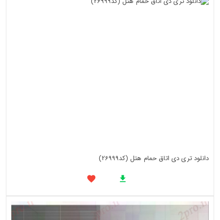
دانلود تری دی اتاق حمام هتل (کد26999)