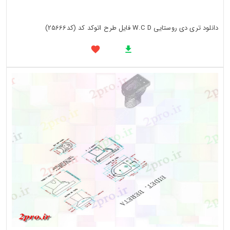
دانلود تری دی روستایی W.C D فایل طرح اتوکد کد (کد25666)