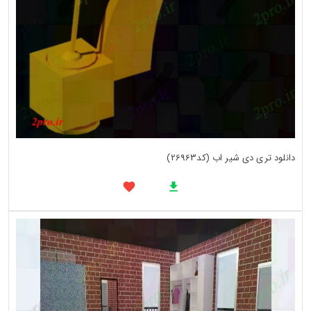
دانلود تری دی شیر اب (کد26963)