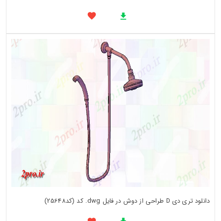
دانلود تری دی D طراحی از دوش در فایل dwg. کد (کد25648)