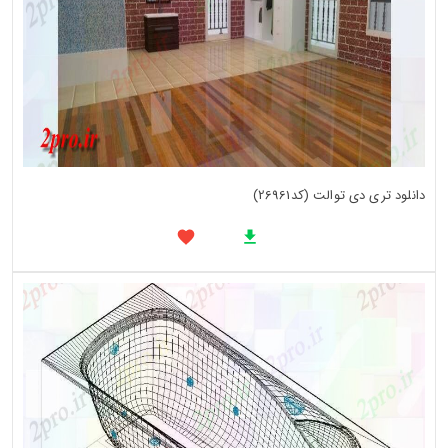
دانلود تری دی توالت (کد26961)