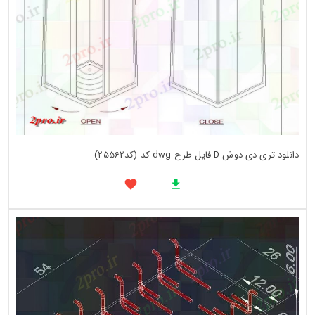
دانلود تری دی دوش D فایل طرح dwg کد (کد25562)