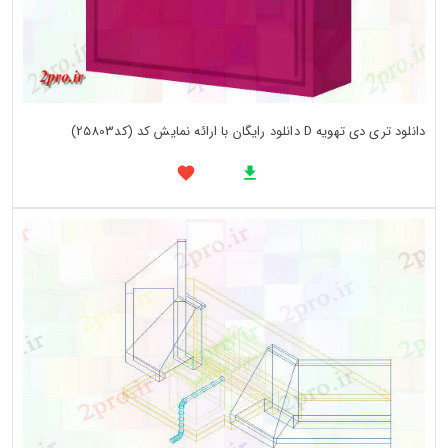
دانلود تری دی تهویه D دانلود رایگان با ارائه نمایش کد (کد25803)