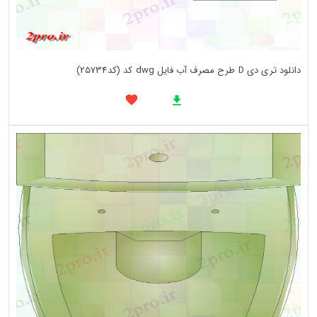
دانلود تری دی D طرح مصرف آب فایل dwg کد (کد25734)