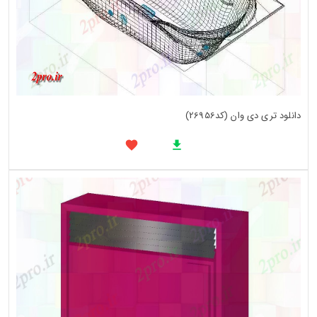
دانلود تری دی وان (کد26956)