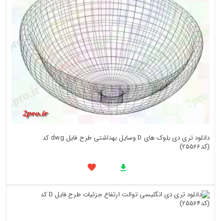
دانلود تری دی بلوک های D وسایل بهداشتی طرح فایل dwg کد
(کد25566)