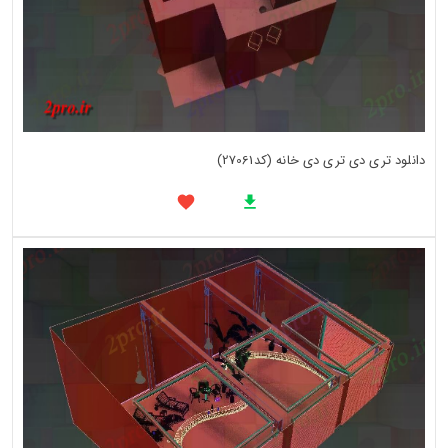
دانلود تری دی تری دی خانه (کد27061)