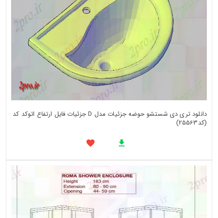
دانلود تری دی شستشو حوضه جزئیات مدل D جزئیات فایل ارتفاع اتوکد کد
(کد25563)