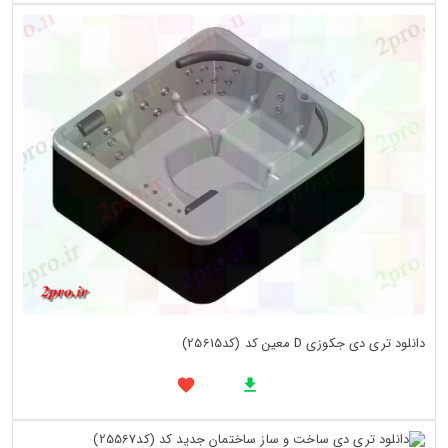
دانلود تری دی جکوزی D معین کد (کد25615)