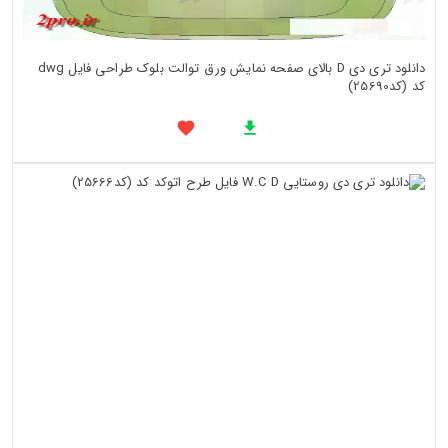
دانلود تری دی D بالای صفحه نمایش ورق توالت بلوک طراحی فایل dwg
کد (کد25690)