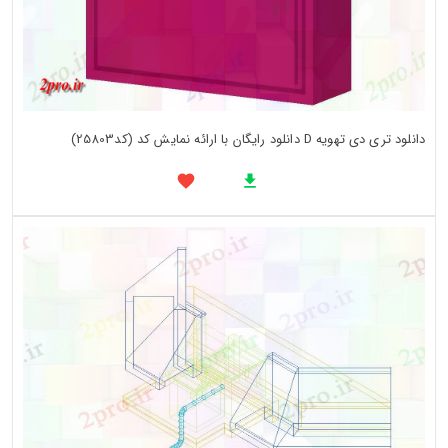
دانلود تری دی تهویه D دانلود رایگان با ارائه نمایش کد (کد25803)