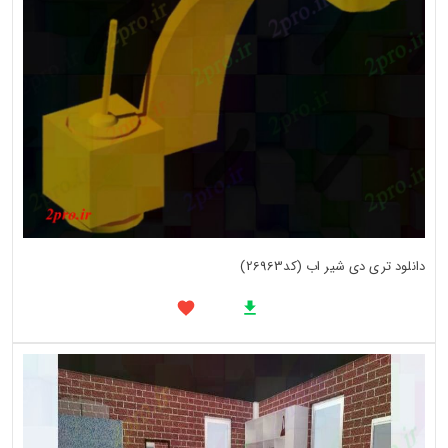
دانلود تری دی شیر اب (کد26963)