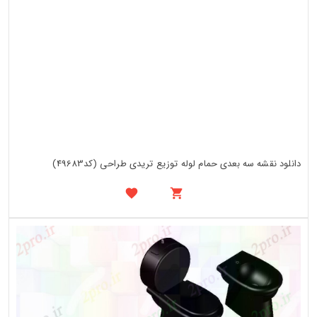
دانلود نقشه سه بعدی حمام لوله توزیع تریدی طراحی (کد49683)