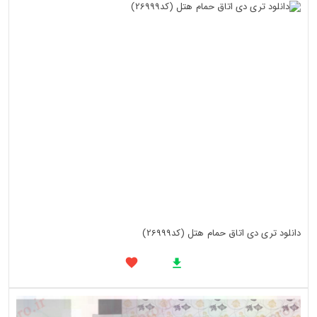
دانلود تری دی اتاق حمام هتل (کد26999)