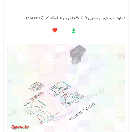
دانلود تری دی روستایی W.C D فایل طرح اتوکد کد (کد25666)