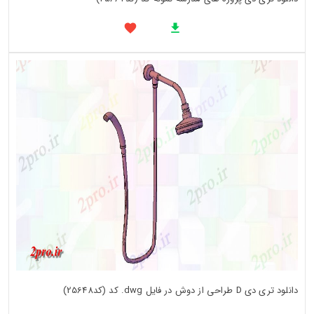
دانلود تری دی D طراحی از دوش در فایل dwg. کد (کد25648)