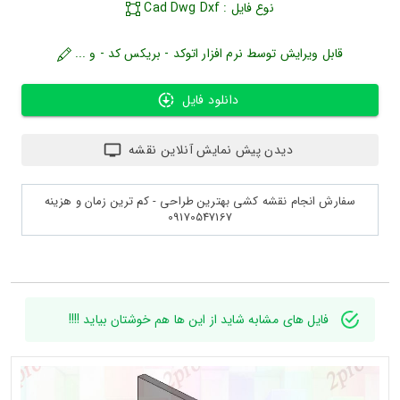
نوع فایل : Cad Dwg Dxf
قابل ویرایش توسط نرم افزار اتوکد - بریکس کد - و ...
دانلود فایل
دیدن پیش نمایش آنلاین نقشه
سفارش انجام نقشه کشی بهترین طراحی - کم ترین زمان و هزینه
09170547167
فایل های مشابه شاید از این ها هم خوشتان بیاید !!!!