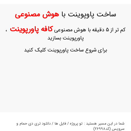
ورود
به
ساخت پاوپوینت با
هوش مصنوعی
حساب
کاربری
کافه پاورپوینت
کم تر از 5 دقیقه با هوش مصنوعی
،
ثبت
پاورپوینت بسازید
نام
بازیابی
برای شروع ساخت پاورپوینت کلیک کنید
رمز
عبور
علاقه
مندی
ها
شما در این مسیر هستید : تو پروژه / فایل ها / دانلود تری دی حمام و
سرویس (کد26998)