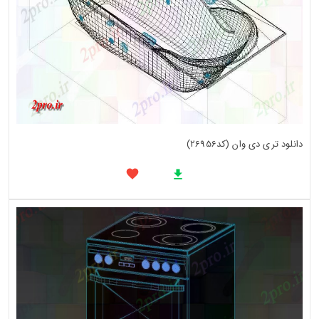
دانلود تری دی وان (کد26956)