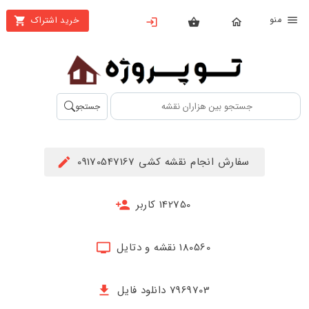
نو
خرید اشتراک
X
بستن
منو
محصولات
تهیه
جستجو
اشتراک
راهنما
سفارش انجام نقشه کشی 09170547167
دانلود
خرید
142750 کاربر
ها
180560 نقشه و دتایل
حساب
کاربری
7969703 دانلود فایل