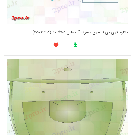
دانلود تری دی D طرح مصرف آب فایل dwg کد (کد25734)