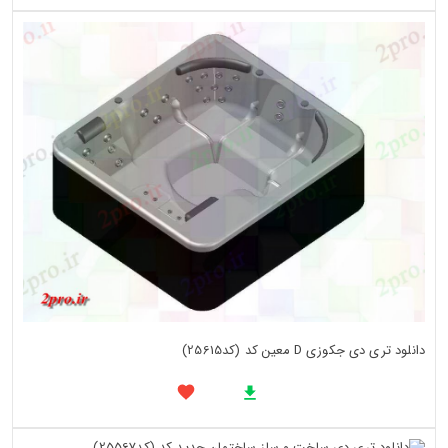
دانلود تری دی جکوزی D معین کد (کد25615)