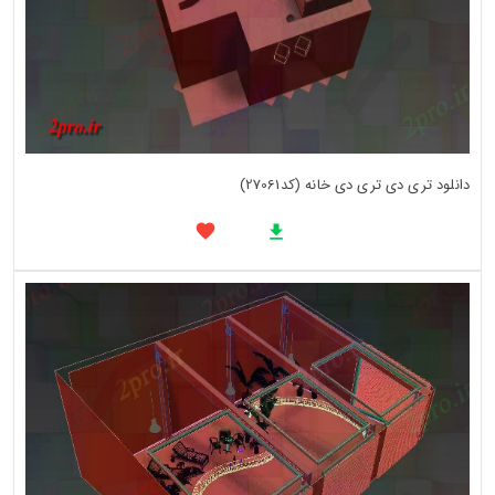
دانلود تری دی تری دی خانه (کد27061)