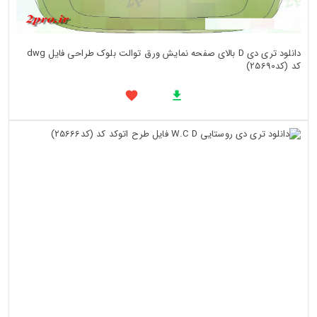
دانلود تری دی D بالای صفحه نمایش ورق توالت بلوک طراحی فایل dwg
کد (کد25690)