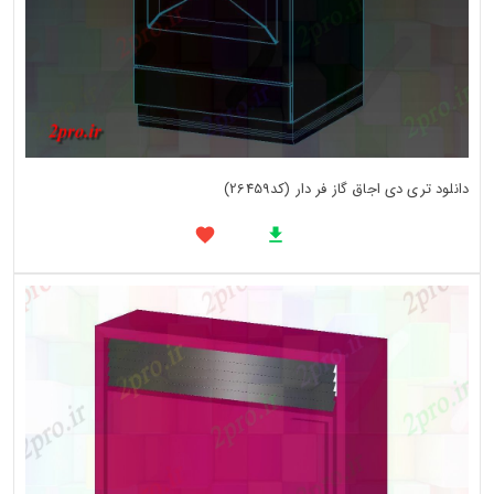
دانلود تری دی اجاق گاز فر دار (کد26459)