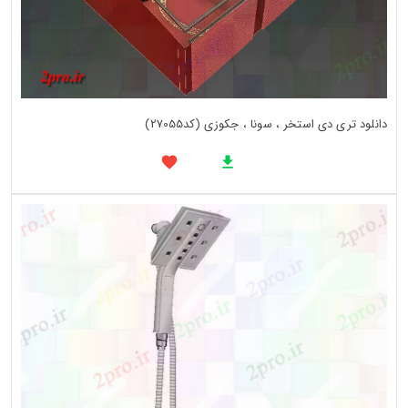
دانلود تری دی استخر ، سونا ، جکوزی (کد27055)