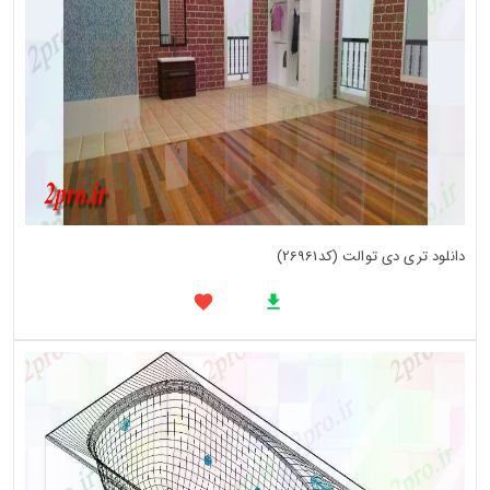
دانلود تری دی توالت (کد26961)