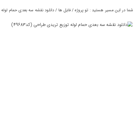
ورود
به
شما در این مسیر هستید : تو پروژه / فایل ها / دانلود نقشه سه بعدی حمام لوله توز
حساب
کاربری
ثبت
نام
بازیابی
رمز
عبور
علاقه
مندی
ها