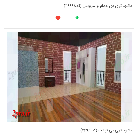
دانلود تری دی حمام و سرویس (کد26998)
دانلود تری دی توالت (کد26961)