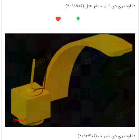
دانلود تری دی اتاق حمام هتل (کد26999)
دانلود تری دی شیر اب (کد26963)