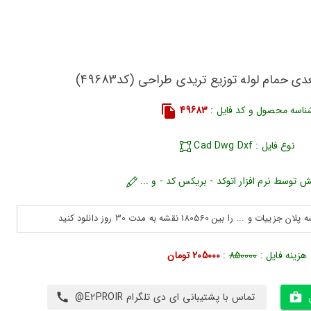
ی حمام لوله توزیع تریدی طراحی (کد49683)
ناسه محصول و کد فایل :
49683
نوع فایل : Cad Dwg Dxf
ش توسط نرم افزار اتوکد - بریکس کد - و ...
هزینه فایل :
850000
:
205000 تومان
تماس با پشتیبانی ای دی تلگرام E2PROIR@