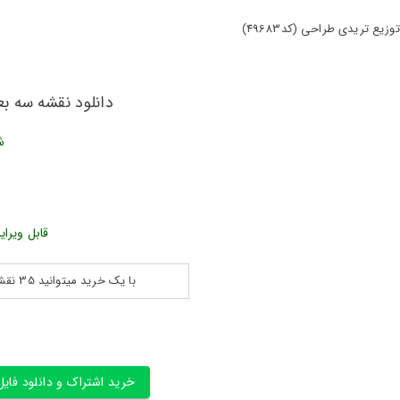
یع تریدی طراحی (کد49683)
دانلود نقشه سه بعد
ش
قابل ویرای
با یک خرید میتوانید 35 نقشه پلان جزییات و ... را بین 180560 نقشه به مدت 30 روز دانلود کنید
خرید اشتراک و دانلود فایل