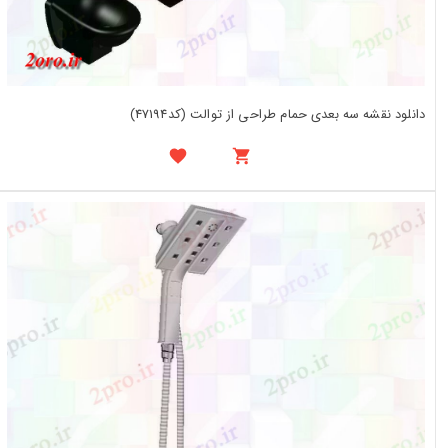
دانلود نقشه سه بعدی حمام طراحی از توالت (کد47194)