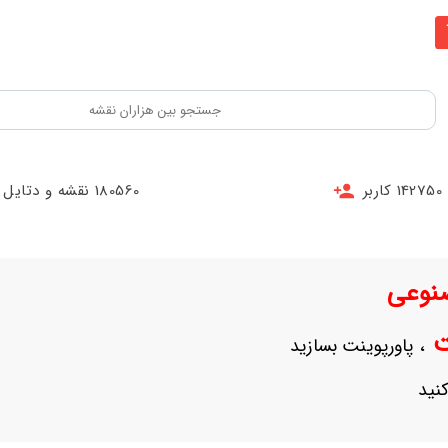
142750 کاربر
180560 نقشه و دتایل
نوعی
نت
، پاورپوینت بسازید
نید