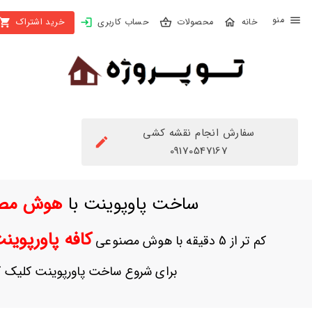
X
محصولات
حساب کاربری
خرید اشتراک
بستن
منو
محصولات
تهیه
اشتراک
سفارش انجام نقشه کشی
راهنما
09170547167
دانلود
ساخت پاوپوینت با
هوش مص
خرید
ها
کافه پاورپوی
کم تر از 5 دقیقه با هوش مصنوعی
حساب
برای شروع ساخت پاورپوینت کلیک ک
کاربری