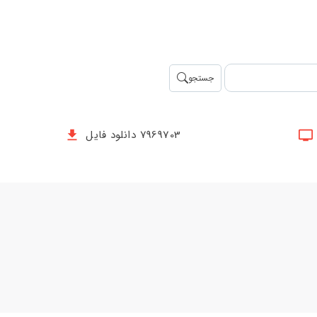
جستجو
7969703 دانلود فایل