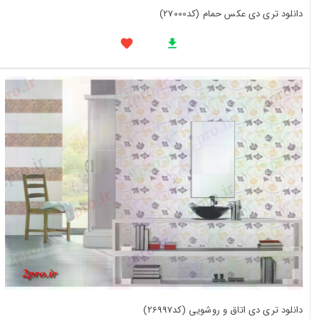
دانلود تری دی عکس حمام (کد27000)
دانلود تری دی اتاق و روشویی (کد26997)