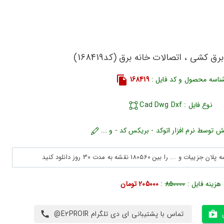
ق کشی ، اتصالات خانه برق (کد168419)
ناسه محصول و کد فایل :
168419
نوع فایل : Cad Dwg Dxf
ش توسط نرم افزار اتوکد - بریکس کد - و ...
هزینه فایل :
850000
:
205000 تومان
تماس با پشتیبانی ای دی تلگرام E2PROIR@