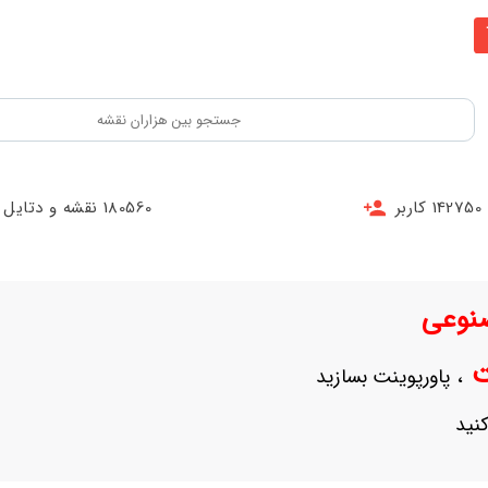
142750 کاربر
180560 نقشه و دتایل
نوعی
نت
، پاورپوینت بسازید
نید