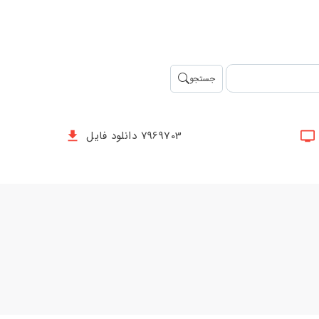
جستجو
7969703 دانلود فایل