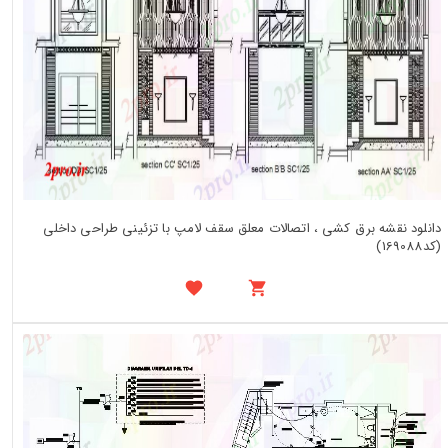
دانلود نقشه برق کشی ، اتصالات معلق سقف لامپ با تزئینی طراحی داخلی
(کد169088)