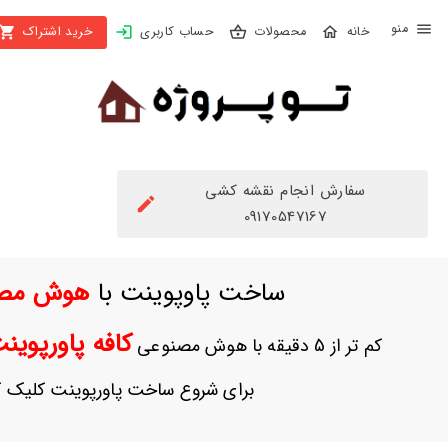
X
محصولات
حساب کاربری
خرید اشتراک
بستن
منو
محصولات
تهیه
اشتراک
سفارش انجام نقشه کشی
راهنما
09170547167
دانلود
ساخت پاوپوینت با
هوش مص
خرید
ها
کافه پاورپوی
کم تر از 5 دقیقه با هوش مصنوعی
حساب
برای شروع ساخت پاورپوینت کلیک ک
کاربری