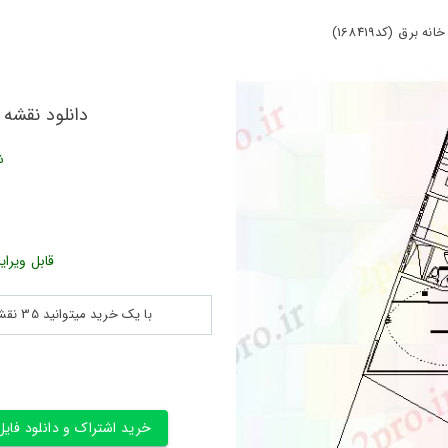
رق (کد168419)
دانلود نقشه بر
ش
قابل ویرای
با یک خرید میتوانید 35 نقشه پلان جزییات و ... را بین 180560 نقشه به مدت 30 روز دانلود کنید
خرید اشتراک و دانلود فایل