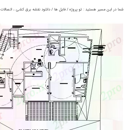
ورود
به
شما در این مسیر هستید : تو پروژه / فایل ها / دانلود نقشه برق کشی ، اتصالات خانه ب
حساب
کاربری
ثبت
نام
بازیابی
رمز
عبور
علاقه
مندی
ها