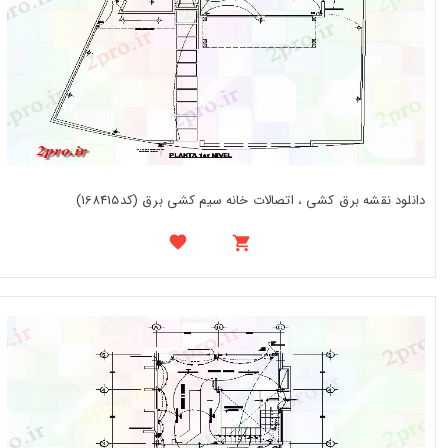
دانلود نقشه برق کشی ، اتصالات خانه سیم کشی برق (کد168415)