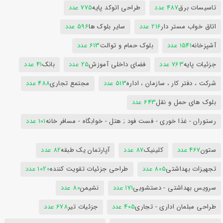
تاسیسات برق
487 عدد
طراحی اتوکد پایه
775 عدد
اتاق خواب مستر دار
216 عدد
سایر بلوک ها
596 عدد
آشپزخانه
1541 عدد
بلوک حمام و توالت
613 عدد
جزئیات پایه
763 عدد
فضای داخلی آموزش
25 عدد
بانک
41 عدد
شرکت ، دفتر کار ، سازمان ، اداره
513 عدد
مجتمع تجاری
488 عدد
بلوک های حمل و نقل
643 عدد
رستوران - غذا خوری - فست فود ; هتل - خوابگاه - مسافر خانه
101 عدد
ستون
467 عدد
کلینیک
87 عدد
آپارتمان یک طبقه
82 عدد
تجهیزات بهداشتی
805 عدد
طراحی جزئیات تقویت کننده
1020 عدد
سرویس بهداشتی - دستشویی
171 عدد
نشیمن
80 عدد
طراحی مبلمان اداری - تجاری
405 عدد
جزئیات تیر
678 عدد