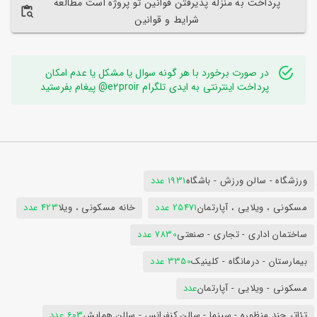
پرداخت به منزله پذیرفتن قوانین تو پروژه است مطالعه
شرایط و قوانین
در صورت برخورد با هر گونه سوال یا مشکل یا عدم امکان
پرداخت اینترنتی به ایدی تلگرام e2proir@ پیغام بفرستید
ورزشگاه - سالن ورزش - باشگاه
1931 عدد
مسکونی ، ویلایی ، آپارتمان
25471 عدد
خانه مسکونی ، ویلا
423 عدد
ساختمان اداری - تجاری - صنعتی
7830 عدد
بیمارستان - درمانگاه - کلینیک
3350 عدد
مسکونی - ویلایی - آپارتمان
عدد
تئاتر چند منظوره - سینما - سالن کنفرانس - سالن همایش
603 عدد