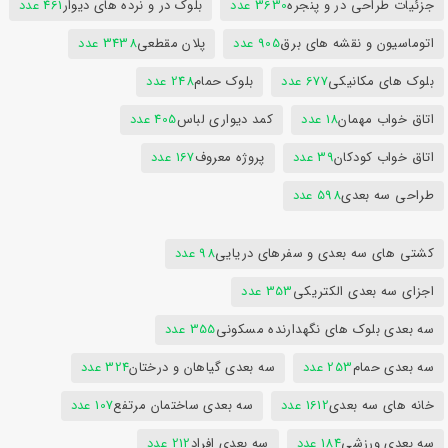
جزئیات طراحی در و پنجره
3630 عدد
بلوک در و نرده های دیوار
461 عدد
اتوماسیون و نقشه های برق
905 عدد
پلان مقطعی
3438 عدد
بلوک های مکانیکی
677 عدد
بلوک حمام
248 عدد
اتاق خواب مهمان
18 عدد
کمد دیواری لباس
405 عدد
اتاق خواب کودکان
39 عدد
پروژه معروف
167 عدد
طراحی سه بعدی
598 عدد
کشتی های سه بعدی و سفرهای دریایی
98 عدد
اجزای سه بعدی الکتریکی
353 عدد
سه بعدی بلوک های نگهدارنده مسکونی
355 عدد
سه بعدی حمام
253 عدد
سه بعدی گیاهان و درختان
324 عدد
خانه های سه بعدی
1612 عدد
سه بعدی ساختمان مرتفع
107 عدد
سه بعدی ورزشی
184 عدد
سه بعدی افراد
212 عدد