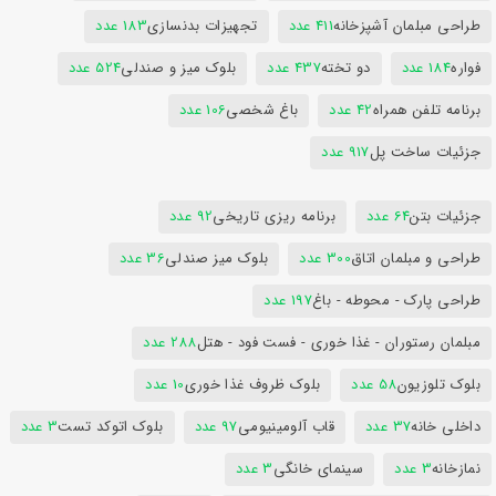
طراحی مبلمان آشپزخانه
411 عدد
تجهیزات بدنسازی
183 عدد
فواره
184 عدد
دو تخته
437 عدد
بلوک میز و صندلی
524 عدد
برنامه تلفن همراه
42 عدد
باغ شخصی
106 عدد
جزئیات ساخت پل
917 عدد
جزئیات بتن
64 عدد
برنامه ریزی تاریخی
92 عدد
طراحی و مبلمان اتاق
300 عدد
بلوک میز صندلی
36 عدد
طراحی پارک - محوطه - باغ
197 عدد
مبلمان رستوران - غذا خوری - فست فود - هتل
288 عدد
بلوک تلوزیون
58 عدد
بلوک ظروف غذا خوری
10 عدد
داخلی خانه
37 عدد
قاب آلومینیومی
97 عدد
بلوک اتوکد تست
3 عدد
نمازخانه
3 عدد
سینمای خانگی
3 عدد