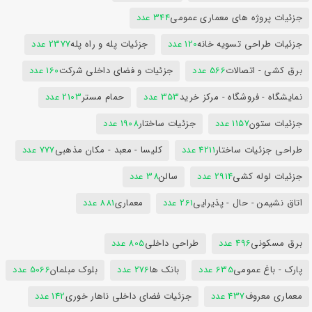
جزئیات پروژه های معماری عمومی
344 عدد
جزئیات طراحی تسویه خانه
120 عدد
جزئیات پله و راه پله
2377 عدد
برق کشی - اتصالات
566 عدد
جزئیات و فضای داخلی شرکت
160 عدد
نمایشگاه - فروشگاه - مرکز خرید
353 عدد
حمام مستر
2103 عدد
جزئیات ستون
1157 عدد
جزئیات ساختار
1908 عدد
طراحی جزئیات ساختار
4211 عدد
کلیسا - معبد - مکان مذهبی
777 عدد
جزئیات لوله کشی
2914 عدد
سالن
38 عدد
اتاق نشیمن - حال - پذیرایی
261 عدد
معماری
881 عدد
برق مسکونی
496 عدد
طراحی داخلی
805 عدد
پارک - باغ عمومی
635 عدد
بانک ها
276 عدد
بلوک مبلمان
5066 عدد
معماری معروف
437 عدد
جزئیات فضای داخلی ناهار خوری
142 عدد