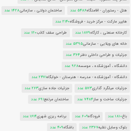
هتل - رستوران - اقامتگاه
5486 عدد
ساختمان دولتی ، سازمانی
1428 عدد
هایپر مارکت - مرکز خرید - فروشگاه
2140 عدد
کارخانه صنعتی ، کارگاه
1879 عدد
طراحی سقف کاذب
120 عدد
خانه های ویلایی - سازمانی
5395 عدد
جزئیات و طراحی داخلی دفتر
364 عدد
دانشگاه ، آموزشکده ، موسسه
928 عدد
دانشگاه - آموزشکده - مدرسه - هنرستان - خوابگاه
2471 عدد
جزئیات میلگرد گذاری
573 عدد
جزئیات جاده سازی
263 عدد
جزئیات ساخت و ساز
7484 عدد
ساختمان مرتفع
691 عدد
باغ
1810 عدد
فرودگاه
609 عدد
برنامه ریزی شهری
1614 عدد
بلوک وسایل نقلیه
2367 عدد
باشگاه
409 عدد