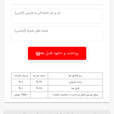
نام و نام خانوادگی به فارسی (الزامی)
شماره تلفن همراه (الزمامی)
پرداخت و دانلود فایل ها
ریز فاکتور ها
درصد هزینه
میزان مالیات
واحد فروش
32 %
8 %
فایل ها
68 %
0 %
مبلغ تقریبی قابل پرداخت با محاسبه مالیات
211560 تومان