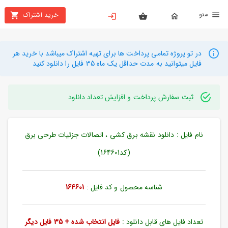
نو
خرید اشتراک
X
بستن
منو
محصولات
در تو پروژه تمامی پرداخت ها برای تهیه اشتراک میباشد با خرید هر
فایل میتوانید به مدت حداقل یک ماه 35 فایل را دانلود کنید
تهیه
اشتراک
ثبت سفارش پرداخت و افزایش تعداد دانلود
راهنما
نام فایل : دانلود نقشه برق کشی ، اتصالات جزئیات طرحی برق
دانلود
خرید
(کد164601)
ها
شناسه محصول و کد فایل :
164601
حساب
کاربری
تعداد فایل های قابل دانلود :
فایل انتخاب شده + 35 فایل دیگر