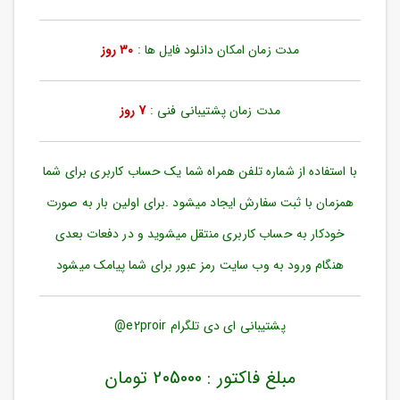
ورود
به
حساب
مدت زمان امکان دانلود فایل ها :
30 روز
کاربری
ثبت
مدت زمان پشتیبانی فنی :
7 روز
نام
بازیابی
رمز
با استفاده از شماره تلفن همراه شما یک حساب کاربری برای شما
عبور
همزمان با ثبت سفارش ایجاد میشود .برای اولین بار به صورت
علاقه
خودکار به حساب کاربری منتقل میشوید و در دفعات بعدی
مندی
ها
هنگام ورود به وب سایت رمز عبور برای شما پیامک میشود
پشتیبانی ای دی تلگرام e2proir@
مبلغ فاکتور : 205000 تومان