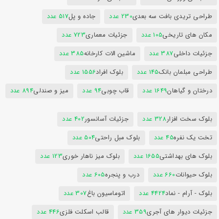
طراحی تریدی بافت سه بعدی
230 عدد
جاده و پل
517 عدد
مکان های تاریخی
105 عدد
جزئیات معماری
723 عدد
جزئیات داخلی
387 عدد
ماشین الات کارخانه
385 عدد
طراحی مبلمان بانک
145 عدد
بلوک افراد
1556 عدد
درختان و گیاهان
1649 عدد
قاب چوبی
94 عدد
میز و صندلی
894 عدد
بلوک سخت افزار
328 عدد
جزئیات آسانسور
402 عدد
تخت یک نفره
45 عدد
بلوک مبل راحتی
504 عدد
بلوک های بهداشتی
1655 عدد
بلوک میز ناهار خوری
123 عدد
بلوک حیوانات
660 عدد
درب و پنجره
605 عدد
بلوک - آرام - نماد
4424 عدد
اتوماسیون باغ
307 عدد
جزئیات دیوار های آجری
359 عدد
قالب اسکلت فلزی
446 عدد