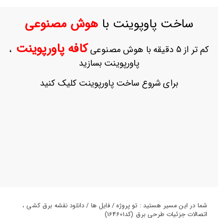
ورود
به
ساخت پاوپوینت با
هوش مصنوعی
حساب
کاربری
کافه پاورپوینت
کم تر از 5 دقیقه با هوش مصنوعی
،
ثبت
پاورپوینت بسازید
نام
بازیابی
برای شروع ساخت پاورپوینت کلیک کنید
رمز
عبور
علاقه
مندی
ها
شما در این مسیر هستید : تو پروژه / فایل ها / دانلود نقشه برق کشی ،
اتصالات جزئیات طرحی برق (کد164601)