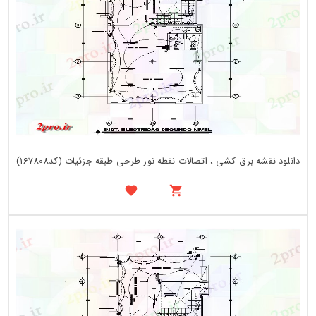
دانلود نقشه برق کشی ، اتصالات نقطه نور طرحی طبقه جزئیات (کد167808)