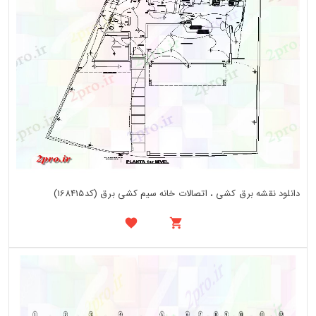
دانلود نقشه برق کشی ، اتصالات خانه سیم کشی برق (کد168415)