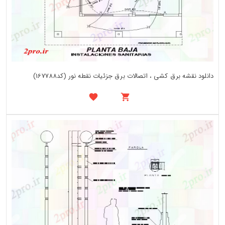
دانلود نقشه برق کشی ، اتصالات برق جزئیات نقطه نور (کد167788)