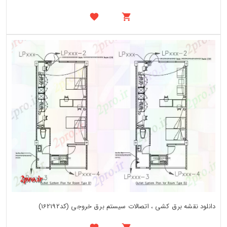
دانلود نقشه برق کشی ، اتصالات سیستم برق خروجی (کد162192)