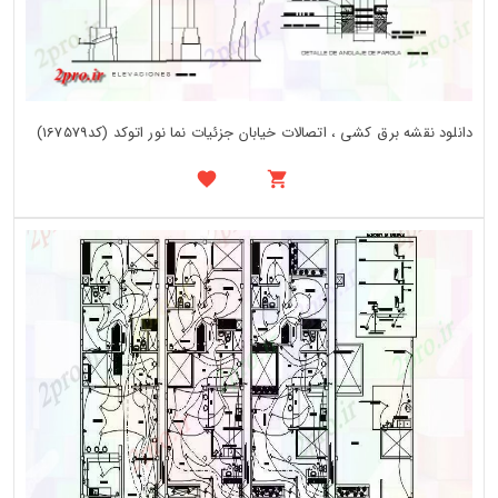
دانلود نقشه برق کشی ، اتصالات خیابان جزئیات نما نور اتوکد (کد167579)