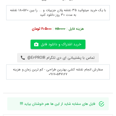
با یک خرید میتوانید 35 نقشه پلان جزییات و ... را بین 180560 نقشه
به مدت 30 روز دانلود کنید
هزینه فایل :
850000
:
205000 تومان
خرید اشتراک و دانلود فایل
تماس با پشتیبانی ای دی تلگرام E2PROIR@
سفارش انجام نقشه کشی بهترین طراحی - کم ترین زمان و هزینه
09170547167
فایل های مشابه شاید از این ها هم خوشتان بیاید !!!!