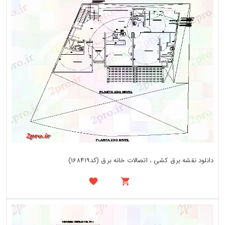
دانلود نقشه برق کشی ، اتصالات خانه برق (کد168419)