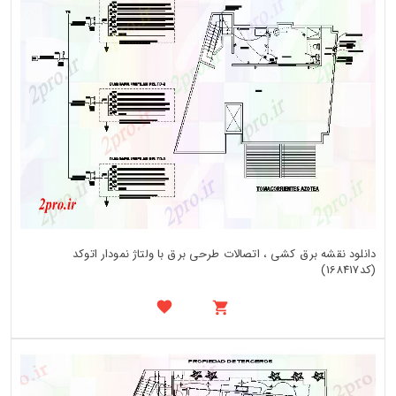
دانلود نقشه برق کشی ، اتصالات طرحی برق با ولتاژ نمودار اتوکد
(کد168417)