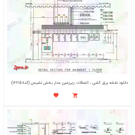
دانلود نقشه برق کشی ، اتصالات زیرزمین مدار بخش نشیمن (کد162158)