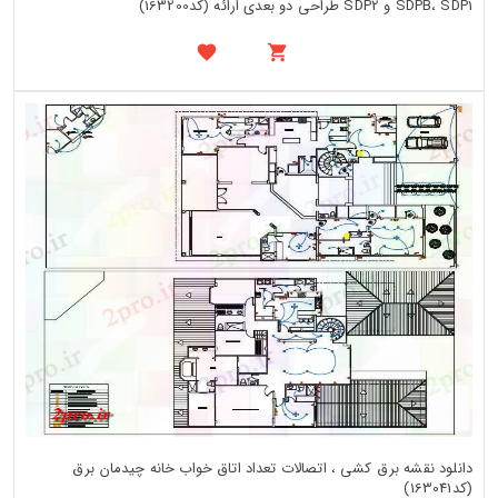
SDPB، SDP1 و SDP2 طراحی دو بعدی ارائه (کد163200)
دانلود نقشه برق کشی ، اتصالات تعداد اتاق خواب خانه چیدمان برق
(کد163041)