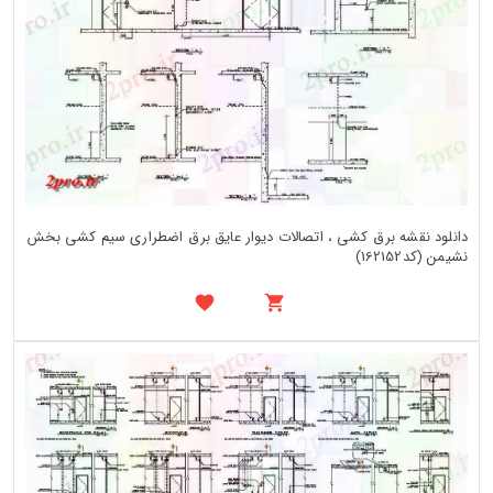
دانلود نقشه برق کشی ، اتصالات دیوار عایق برق اضطراری سیم کشی بخش
نشیمن (کد162152)