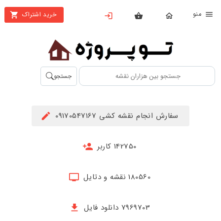
نو
خرید اشتراک
X
بستن
منو
محصولات
تهیه
جستجو
اشتراک
راهنما
سفارش انجام نقشه کشی 09170547167
دانلود
خرید
142750 کاربر
ها
180560 نقشه و دتایل
حساب
کاربری
7969703 دانلود فایل