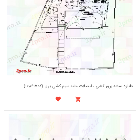
دانلود نقشه برق کشی ، اتصالات خانه سیم کشی برق (کد168415)