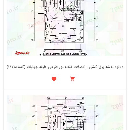
دانلود نقشه برق کشی ، اتصالات نقطه نور طرحی طبقه جزئیات (کد167808)