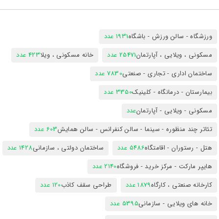
ورزشگاه - سالن ورزش - باشگاه
1931 عدد
مسکونی ، ویلایی ، آپارتمان
25471 عدد
خانه مسکونی ، ویلا
423 عدد
ساختمان اداری - تجاری - صنعتی
7830 عدد
بیمارستان - درمانگاه - کلینیک
3350 عدد
مسکونی - ویلایی - آپارتمان
عدد
تئاتر چند منظوره - سینما - سالن کنفرانس - سالن همایش
603 عدد
هتل - رستوران - اقامتگاه
5486 عدد
ساختمان دولتی ، سازمانی
1428 عدد
هایپر مارکت - مرکز خرید - فروشگاه
2140 عدد
کارخانه صنعتی ، کارگاه
1879 عدد
طراحی سقف کاذب
120 عدد
خانه های ویلایی - سازمانی
5395 عدد