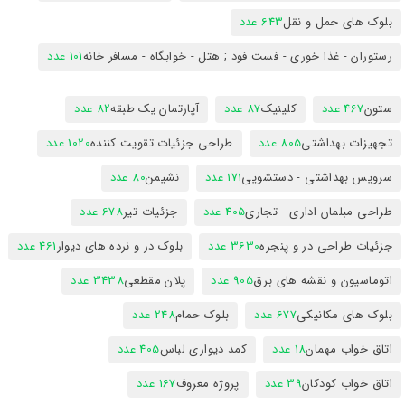
بلوک های حمل و نقل
643 عدد
رستوران - غذا خوری - فست فود ; هتل - خوابگاه - مسافر خانه
101 عدد
ستون
467 عدد
کلینیک
87 عدد
آپارتمان یک طبقه
82 عدد
تجهیزات بهداشتی
805 عدد
طراحی جزئیات تقویت کننده
1020 عدد
سرویس بهداشتی - دستشویی
171 عدد
نشیمن
80 عدد
طراحی مبلمان اداری - تجاری
405 عدد
جزئیات تیر
678 عدد
جزئیات طراحی در و پنجره
3630 عدد
بلوک در و نرده های دیوار
461 عدد
اتوماسیون و نقشه های برق
905 عدد
پلان مقطعی
3438 عدد
بلوک های مکانیکی
677 عدد
بلوک حمام
248 عدد
اتاق خواب مهمان
18 عدد
کمد دیواری لباس
405 عدد
اتاق خواب کودکان
39 عدد
پروژه معروف
167 عدد