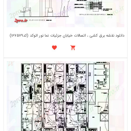
دانلود نقشه برق کشی ، اتصالات خیابان جزئیات نما نور اتوکد (کد167579)