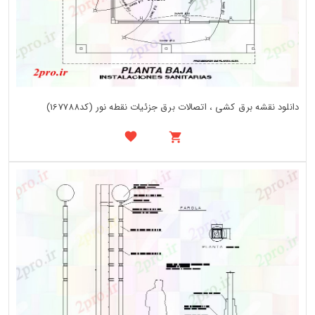
دانلود نقشه برق کشی ، اتصالات برق جزئیات نقطه نور (کد167788)