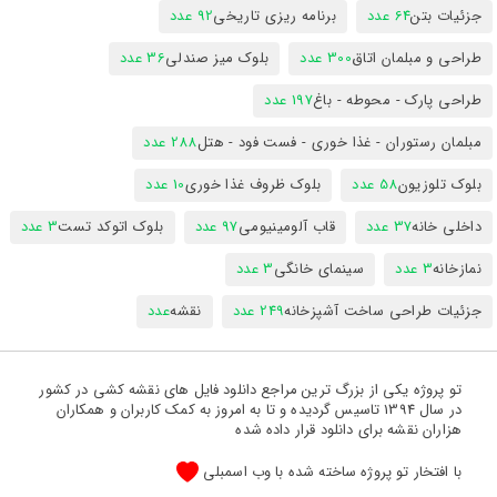
جزئیات بتن
64 عدد
برنامه ریزی تاریخی
92 عدد
طراحی و مبلمان اتاق
300 عدد
بلوک میز صندلی
36 عدد
طراحی پارک - محوطه - باغ
197 عدد
مبلمان رستوران - غذا خوری - فست فود - هتل
288 عدد
بلوک تلوزیون
58 عدد
بلوک ظروف غذا خوری
10 عدد
داخلی خانه
37 عدد
قاب آلومینیومی
97 عدد
بلوک اتوکد تست
3 عدد
نمازخانه
3 عدد
سینمای خانگی
3 عدد
جزئیات طراحی ساخت آشپزخانه
249 عدد
نقشه
عدد
تو پروژه یکی از بزرگ ترین مراجع دانلود فایل های نقشه کشی در کشور
در سال 1394 تاسیس گردیده و تا به امروز به کمک کاربران و همکاران
هزاران نقشه برای دانلود قرار داده شده
با افتخار تو پروژه ساخته شده با وب اسمبلی