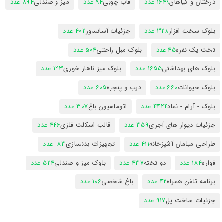
درختان و گیاهان
1649 عدد
قاب چوبی
94 عدد
میز و صندلی
894 عدد
بلوک سخت افزار
328 عدد
جزئیات آسانسور
402 عدد
تخت یک نفره
45 عدد
بلوک مبل راحتی
504 عدد
بلوک های بهداشتی
1655 عدد
بلوک میز ناهار خوری
123 عدد
بلوک حیوانات
660 عدد
درب و پنجره
605 عدد
بلوک - آرام - نماد
4424 عدد
اتوماسیون باغ
307 عدد
جزئیات دیوار های آجری
359 عدد
قالب اسکلت فلزی
446 عدد
طراحی مبلمان آشپزخانه
411 عدد
تجهیزات بدنسازی
183 عدد
فواره
184 عدد
دو تخته
437 عدد
بلوک میز و صندلی
524 عدد
برنامه تلفن همراه
42 عدد
باغ شخصی
106 عدد
جزئیات ساخت پل
917 عدد