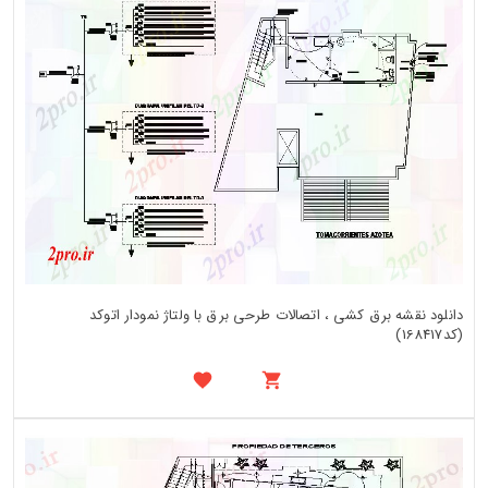
دانلود نقشه برق کشی ، اتصالات طرحی برق با ولتاژ نمودار اتوکد
(کد168417)