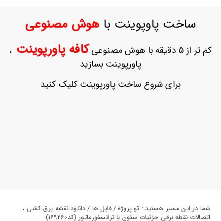
ورود
به
ساخت پاوپوینت با
هوش مصنوعی
حساب
کاربری
کافه پاورپوینت
کم تر از 5 دقیقه با هوش مصنوعی
،
ثبت
پاورپوینت بسازید
نام
بازیابی
برای شروع ساخت پاورپوینت کلیک کنید
رمز
عبور
علاقه
مندی
ها
شما در این مسیر هستید : تو پروژه / فایل ها / دانلود نقشه برق کشی ،
اتصالات نقطه برقی جزئیات ستون با ترانسفورماتور (کد169260)