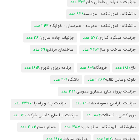
جزئیات و طراحی داخلی دفتر
364 عدد
دانشگاه ، آموزشکده ، موسسه
928 عدد
دانشگاه - آموزشکده - مدرسه - هنرستان - خوابگاه
2471 عدد
جزئیات میلگرد گذاری
573 عدد
جزئیات جاده سازی
263 عدد
جزئیات ساخت و ساز
7484 عدد
ساختمان مرتفع
691 عدد
باغ
1810 عدد
فرودگاه
609 عدد
برنامه ریزی شهری
1614 عدد
بلوک وسایل نقلیه
2367 عدد
باشگاه
409 عدد
جزئیات پروژه های معماری عمومی
344 عدد
جزئیات طراحی تسویه خانه
120 عدد
جزئیات پله و راه پله
2377 عدد
برق کشی - اتصالات
566 عدد
جزئیات و فضای داخلی شرکت
160 عدد
نمایشگاه - فروشگاه - مرکز خرید
353 عدد
حمام مستر
2103 عدد
جزئیات ستون
1157 عدد
جزئیات ساختار
1908 عدد