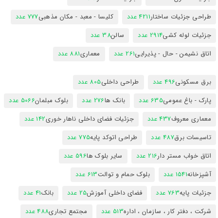
طراحی جزئیات ساختار
4211 عدد
کلیسا - معبد - مکان مذهبی
777 عدد
جزئیات لوله کشی
2914 عدد
سالن
38 عدد
اتاق نشیمن - حال - پذیرایی
261 عدد
معماری
881 عدد
برق مسکونی
496 عدد
طراحی داخلی
805 عدد
پارک - باغ عمومی
635 عدد
بانک ها
276 عدد
بلوک مبلمان
5066 عدد
معماری معروف
437 عدد
جزئیات فضای داخلی ناهار خوری
142 عدد
تاسیسات برق
487 عدد
طراحی اتوکد پایه
775 عدد
اتاق خواب مستر دار
216 عدد
سایر بلوک ها
596 عدد
آشپزخانه
1541 عدد
بلوک حمام و توالت
613 عدد
جزئیات پایه
763 عدد
فضای داخلی آموزش
25 عدد
بانک
41 عدد
شرکت ، دفتر کار ، سازمان ، اداره
513 عدد
مجتمع تجاری
488 عدد