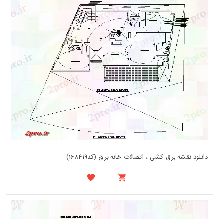
دانلود نقشه برق کشی ، اتصالات خانه برق (کد168419)