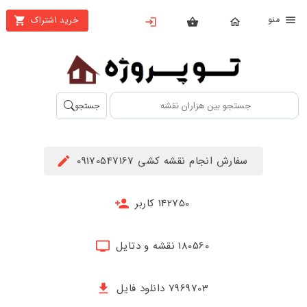
نو
خرید اشتراک
X
بستن
منو
محصولات
تهیه
جستجو
اشتراک
راهنما
سفارش انجام نقشه کشی 09170547167
دانلود
خرید
142750 کاربر
ها
180560 نقشه و دتایل
حساب
کاربری
7969703 دانلود فایل