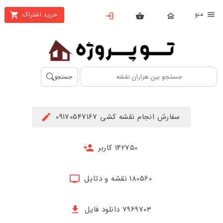
نو
خرید اشتراک
X
بستن
منو
محصولات
تهیه
جستجو
اشتراک
راهنما
سفارش انجام نقشه کشی 09170547167
دانلود
خرید
142750 کاربر
ها
180560 نقشه و دتایل
حساب
کاربری
7969703 دانلود فایل