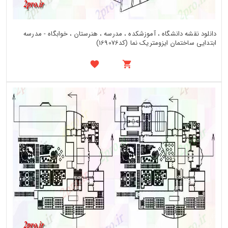
دانلود نقشه دانشگاه ، آموزشکده ، مدرسه ، هنرستان ، خوابگاه - مدرسه
ابتدایی ساختمان ایزومتریک نما (کد169076)