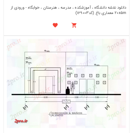
دانلود نقشه دانشگاه ، آموزشکده ، مدرسه ، هنرستان ، خوابگاه - ورودی از
20x5m معماری باغ (کد169003)