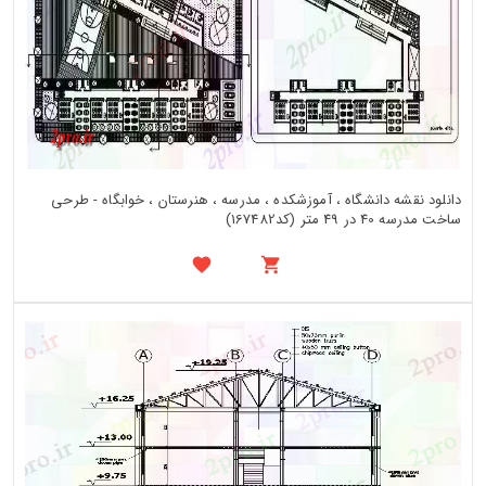
دانلود نقشه دانشگاه ، آموزشکده ، مدرسه ، هنرستان ، خوابگاه - طرحی
ساخت مدرسه 40 در 49 متر (کد167482)