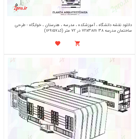
دانلود نقشه دانشگاه ، آموزشکده ، مدرسه ، هنرستان ، خوابگاه - طرحی
ساختمان مدرسه 72x38m 38 در 72 متر (کد169157)