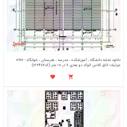
دانلود نقشه دانشگاه ، آموزشکده ، مدرسه ، هنرستان ، خوابگاه - x9m
جزئیات اتاق کلاس اتوکد دو بعدی 7 در 18 متر (کد167487)