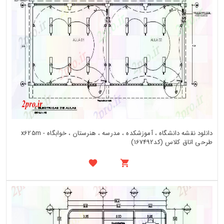
دانلود نقشه دانشگاه ، آموزشکده ، مدرسه ، هنرستان ، خوابگاه - x625m
طرحی اتاق کلاس (کد167492)