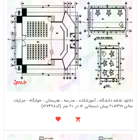
دانلود نقشه دانشگاه ، آموزشکده ، مدرسه ، هنرستان ، خوابگاه - جزئیات
سالن 20x13m پیش دبستانی 16 در 20 متر (کد167498)