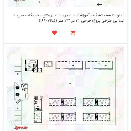
دانلود نقشه دانشگاه ، آموزشکده ، مدرسه ، هنرستان ، خوابگاه - مدرسه
ابتدایی طرحی پروژه طرحی 31 در 33 متر (کد169074)