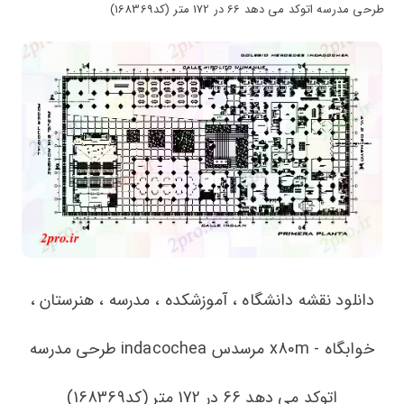
طرحی مدرسه اتوکد می دهد 66 در 172 متر (کد168369)
دانلود نقشه دانشگاه ، آموزشکده ، مدرسه ، هنرستان ،
خوابگاه - x80m مرسدس indacochea طرحی مدرسه
اتوکد می دهد 66 در 172 متر (کد168369)