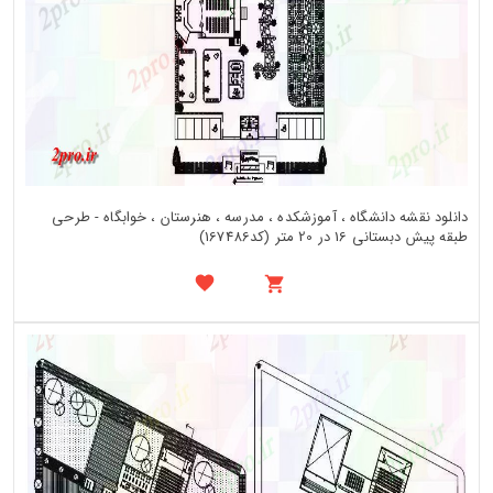
دانلود نقشه دانشگاه ، آموزشکده ، مدرسه ، هنرستان ، خوابگاه - طرحی
طبقه پیش دبستانی 16 در 20 متر (کد167486)