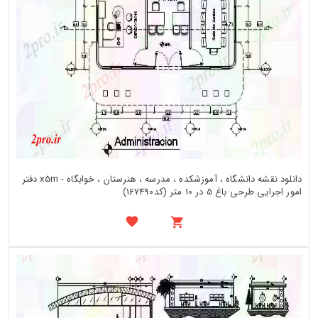
دانلود نقشه دانشگاه ، آموزشکده ، مدرسه ، هنرستان ، خوابگاه - x5m دفتر
امور اجرایی طرحی باغ 5 در 10 متر (کد167490)