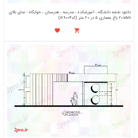
دانلود نقشه دانشگاه ، آموزشکده ، مدرسه ، هنرستان ، خوابگاه - نمای بالای
20x5m باغ معماری 5 در 20 متر (کد169004)