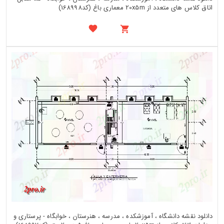
اتاق کلاس های متعدد از 20x5m معماری باغ (کد168998)
دانلود نقشه دانشگاه ، آموزشکده ، مدرسه ، هنرستان ، خوابگاه - پرستاری و