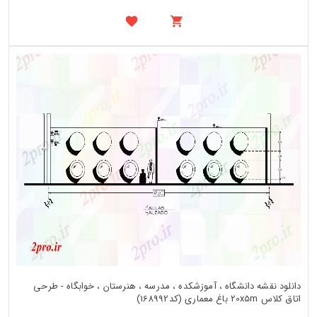
دانلود نقشه دانشگاه ، آموزشکده ، مدرسه ، هنرستان ، خوابگاه - طرحی
اتاق کلاس 20x5m باغ معماری (کد168992)