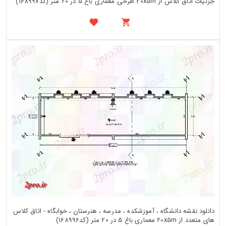
جزئیات اتاق کلاس از 20x5m طرحی معماری باغ 5 در 20 متر (کد168997)
دانلود نقشه دانشگاه ، آموزشکده ، مدرسه ، هنرستان ، خوابگاه - اتاق کلاس
های متعدد از 20x5m معماری باغ 5 در 20 متر (کد168996)