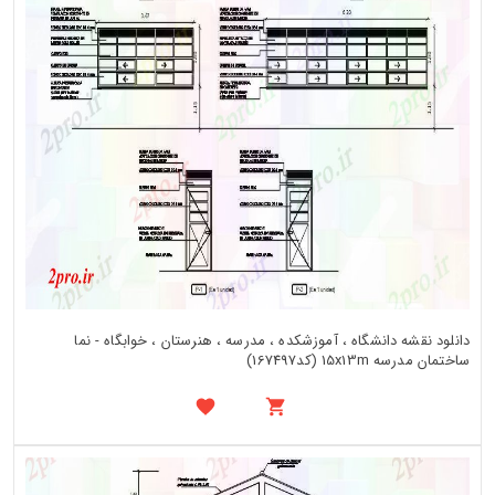
دانلود نقشه دانشگاه ، آموزشکده ، مدرسه ، هنرستان ، خوابگاه - نما
ساختمان مدرسه 15x13m (کد167497)