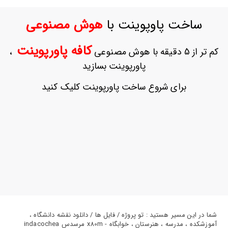
ورود
به
ساخت پاوپوینت با
هوش مصنوعی
حساب
کاربری
کافه پاورپوینت
کم تر از 5 دقیقه با هوش مصنوعی
،
ثبت
پاورپوینت بسازید
نام
بازیابی
برای شروع ساخت پاورپوینت کلیک کنید
رمز
عبور
علاقه
مندی
ها
شما در این مسیر هستید : تو پروژه / فایل ها / دانلود نقشه دانشگاه ،
آموزشکده ، مدرسه ، هنرستان ، خوابگاه - x80m مرسدس indacochea