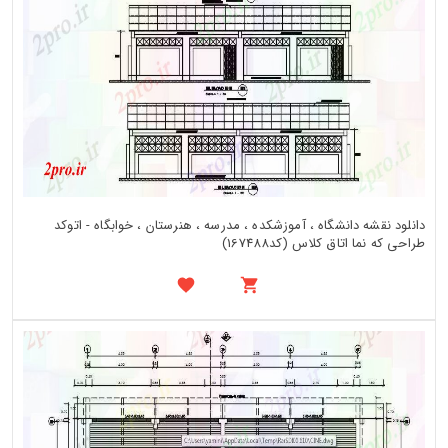
دانلود نقشه دانشگاه ، آموزشکده ، مدرسه ، هنرستان ، خوابگاه - اتوکد
طراحی که نما اتاق کلاس (کد167488)