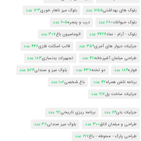
بلوک های بهداشتی
1655 عدد
بلوک میز ناهار خوری
123 عدد
بلوک حیوانات
660 عدد
درب و پنجره
605 عدد
بلوک - آرام - نماد
4424 عدد
اتوماسیون باغ
307 عدد
جزئیات دیوار های آجری
359 عدد
قالب اسکلت فلزی
446 عدد
طراحی مبلمان آشپزخانه
411 عدد
تجهیزات بدنسازی
183 عدد
فواره
184 عدد
دو تخته
437 عدد
بلوک میز و صندلی
524 عدد
برنامه تلفن همراه
42 عدد
باغ شخصی
106 عدد
جزئیات ساخت پل
917 عدد
جزئیات بتن
64 عدد
برنامه ریزی تاریخی
92 عدد
طراحی و مبلمان اتاق
300 عدد
بلوک میز صندلی
36 عدد
طراحی پارک - محوطه - باغ
197 عدد