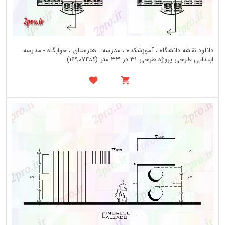
دانلود نقشه دانشگاه ، آموزشکده ، مدرسه ، هنرستان ، خوابگاه - مدرسه
ابتدایی طرحی پروژه طرحی 31 در 33 متر (کد169074)