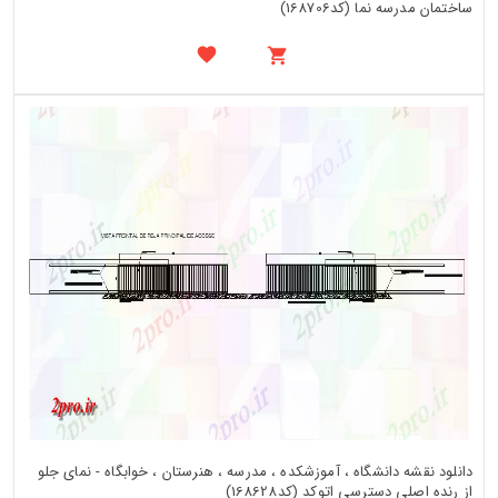
ساختمان مدرسه نما (کد168706)
دانلود نقشه دانشگاه ، آموزشکده ، مدرسه ، هنرستان ، خوابگاه - نمای جلو
از رنده اصلی دسترسی اتوکد (کد168628)