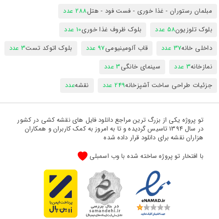
مبلمان رستوران - غذا خوری - فست فود - هتل
288 عدد
بلوک تلوزیون
58 عدد
بلوک ظروف غذا خوری
10 عدد
داخلی خانه
37 عدد
قاب آلومینیومی
97 عدد
بلوک اتوکد تست
3 عدد
نمازخانه
3 عدد
سینمای خانگی
3 عدد
جزئیات طراحی ساخت آشپزخانه
249 عدد
نقشه
عدد
تو پروژه یکی از بزرگ ترین مراجع دانلود فایل های نقشه کشی در کشور
در سال 1394 تاسیس گردیده و تا به امروز به کمک کاربران و همکاران
هزاران نقشه برای دانلود قرار داده شده
با افتخار تو پروژه ساخته شده با وب اسمبلی