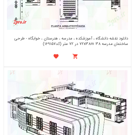
دانلود نقشه دانشگاه ، آموزشکده ، مدرسه ، هنرستان ، خوابگاه - طرحی
ساختمان مدرسه 72x38m 38 در 72 متر (کد169157)