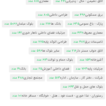
اتاق نشیمن - حال - پذیرایی
261 عدد
معماری
881 عدد
برق مسکونی
496 عدد
طراحی داخلی
805 عدد
پارک - باغ عمومی
635 عدد
بانک ها
276 عدد
بلوک مبلمان
5066 عدد
معماری معروف
437 عدد
جزئیات فضای داخلی ناهار خوری
142 عدد
تاسیسات برق
487 عدد
طراحی اتوکد پایه
775 عدد
اتاق خواب مستر دار
216 عدد
سایر بلوک ها
596 عدد
آشپزخانه
1541 عدد
بلوک حمام و توالت
613 عدد
جزئیات پایه
763 عدد
فضای داخلی آموزش
25 عدد
بانک
41 عدد
شرکت ، دفتر کار ، سازمان ، اداره
513 عدد
مجتمع تجاری
488 عدد
بلوک های حمل و نقل
643 عدد
رستوران - غذا خوری - فست فود ; هتل - خوابگاه - مسافر خانه
101 عدد