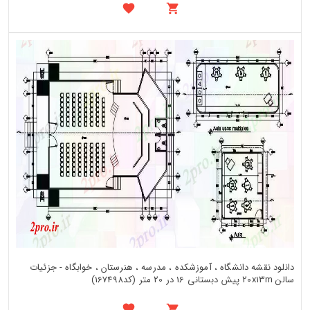
دانلود نقشه دانشگاه ، آموزشکده ، مدرسه ، هنرستان ، خوابگاه - جزئیات
سالن 20x13m پیش دبستانی 16 در 20 متر (کد167498)