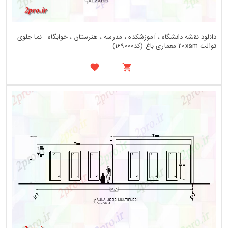
دانلود نقشه دانشگاه ، آموزشکده ، مدرسه ، هنرستان ، خوابگاه - نما جلوی
توالت 20x5m معماری باغ (کد169000)