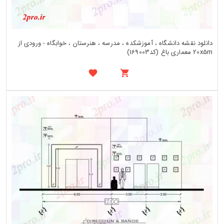
دانلود نقشه دانشگاه ، آموزشکده ، مدرسه ، هنرستان ، خوابگاه - ورودی از
20x5m معماری باغ (کد169003)