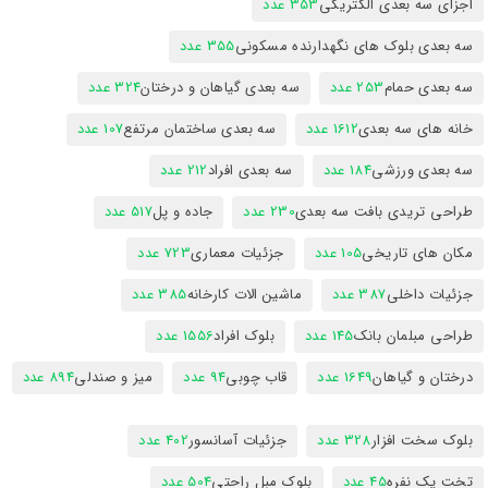
اجزای سه بعدی الکتریکی
353 عدد
سه بعدی بلوک های نگهدارنده مسکونی
355 عدد
سه بعدی حمام
253 عدد
سه بعدی گیاهان و درختان
324 عدد
خانه های سه بعدی
1612 عدد
سه بعدی ساختمان مرتفع
107 عدد
سه بعدی ورزشی
184 عدد
سه بعدی افراد
212 عدد
طراحی تریدی بافت سه بعدی
230 عدد
جاده و پل
517 عدد
مکان های تاریخی
105 عدد
جزئیات معماری
723 عدد
جزئیات داخلی
387 عدد
ماشین الات کارخانه
385 عدد
طراحی مبلمان بانک
145 عدد
بلوک افراد
1556 عدد
درختان و گیاهان
1649 عدد
قاب چوبی
94 عدد
میز و صندلی
894 عدد
بلوک سخت افزار
328 عدد
جزئیات آسانسور
402 عدد
تخت یک نفره
45 عدد
بلوک مبل راحتی
504 عدد