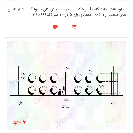
دانلود نقشه دانشگاه ، آموزشکده ، مدرسه ، هنرستان ، خوابگاه - اتاق کلاس
های متعدد از 20x5m معماری باغ 5 در 20 متر (کد168996)