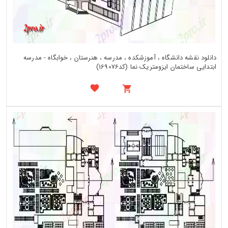
دانلود نقشه دانشگاه ، آموزشکده ، مدرسه ، هنرستان ، خوابگاه - مدرسه
ابتدایی ساختمان ایزومتریک نما (کد169076)