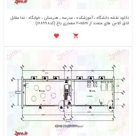
دانلود نقشه دانشگاه ، آموزشکده ، مدرسه ، هنرستان ، خوابگاه - نما مقابل
اتاق کلاس های متعدد از 20x5m معماری باغ (کد168998)