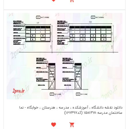
دانلود نقشه دانشگاه ، آموزشکده ، مدرسه ، هنرستان ، خوابگاه - نما
ساختمان مدرسه 15x13m (کد167497)