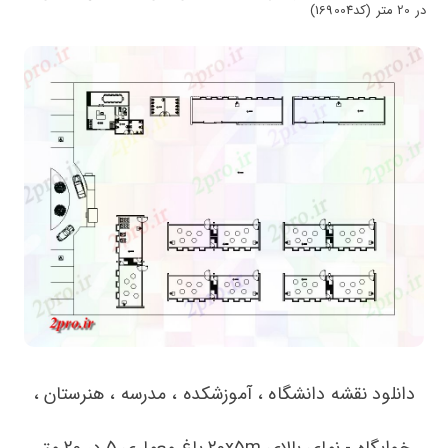
در 20 متر (کد169004)
دانلود نقشه دانشگاه ، آموزشکده ، مدرسه ، هنرستان ،
خوابگاه - نمای بالای 20x5m باغ معماری 5 در 20 متر