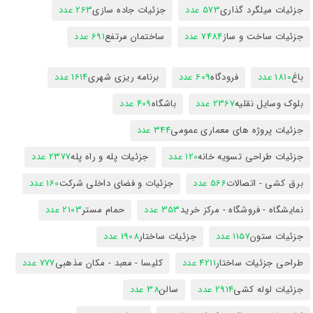
جزئیات میلگرد گذاری
573 عدد
جزئیات جاده سازی
263 عدد
جزئیات ساخت و ساز
7484 عدد
ساختمان مرتفع
691 عدد
باغ
1810 عدد
فرودگاه
609 عدد
برنامه ریزی شهری
1614 عدد
بلوک وسایل نقلیه
2367 عدد
باشگاه
409 عدد
جزئیات پروژه های معماری عمومی
344 عدد
جزئیات طراحی تسویه خانه
120 عدد
جزئیات پله و راه پله
2377 عدد
برق کشی - اتصالات
566 عدد
جزئیات و فضای داخلی شرکت
160 عدد
نمایشگاه - فروشگاه - مرکز خرید
353 عدد
حمام مستر
2103 عدد
جزئیات ستون
1157 عدد
جزئیات ساختار
1908 عدد
طراحی جزئیات ساختار
4211 عدد
کلیسا - معبد - مکان مذهبی
777 عدد
جزئیات لوله کشی
2914 عدد
سالن
38 عدد