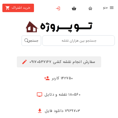
نو
خرید اشتراک
X
بستن
منو
محصولات
تهیه
جستجو
اشتراک
راهنما
سفارش انجام نقشه کشی 09170547167
دانلود
خرید
142750 کاربر
ها
180560 نقشه و دتایل
حساب
کاربری
7969703 دانلود فایل