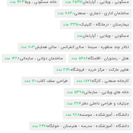
مسکونی ، ویلایی ، آپارتمان
25471 عدد
خانه مسکونی ، ویلا
423 عدد
ساختمان اداری - تجاری - صنعتی
7830 عدد
بیمارستان - درمانگاه - کلینیک
3350 عدد
مسکونی - ویلایی - آپارتمان
عدد
تئاتر چند منظوره - سینما - سالن کنفرانس - سالن همایش
603 عدد
هتل - رستوران - اقامتگاه
5486 عدد
ساختمان دولتی ، سازمانی
1428 عدد
هایپر مارکت - مرکز خرید - فروشگاه
2140 عدد
کارخانه صنعتی ، کارگاه
1879 عدد
طراحی سقف کاذب
120 عدد
خانه های ویلایی - سازمانی
5395 عدد
جزئیات و طراحی داخلی دفتر
364 عدد
دانشگاه ، آموزشکده ، موسسه
928 عدد
دانشگاه - آموزشکده - مدرسه - هنرستان - خوابگاه
2471 عدد