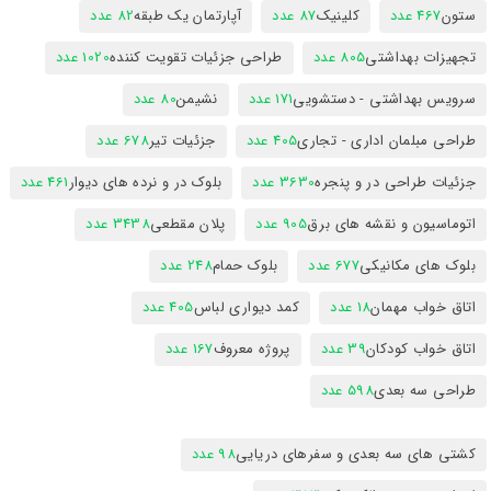
ستون
467 عدد
کلینیک
87 عدد
آپارتمان یک طبقه
82 عدد
تجهیزات بهداشتی
805 عدد
طراحی جزئیات تقویت کننده
1020 عدد
سرویس بهداشتی - دستشویی
171 عدد
نشیمن
80 عدد
طراحی مبلمان اداری - تجاری
405 عدد
جزئیات تیر
678 عدد
جزئیات طراحی در و پنجره
3630 عدد
بلوک در و نرده های دیوار
461 عدد
اتوماسیون و نقشه های برق
905 عدد
پلان مقطعی
3438 عدد
بلوک های مکانیکی
677 عدد
بلوک حمام
248 عدد
اتاق خواب مهمان
18 عدد
کمد دیواری لباس
405 عدد
اتاق خواب کودکان
39 عدد
پروژه معروف
167 عدد
طراحی سه بعدی
598 عدد
کشتی های سه بعدی و سفرهای دریایی
98 عدد