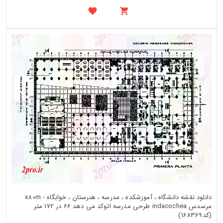
دانلود نقشه دانشگاه ، آموزشکده ، مدرسه ، هنرستان ، خوابگاه - x80m
مرسدس indacochea طرحی مدرسه اتوکد می دهد 66 در 172 متر
(کد168369)