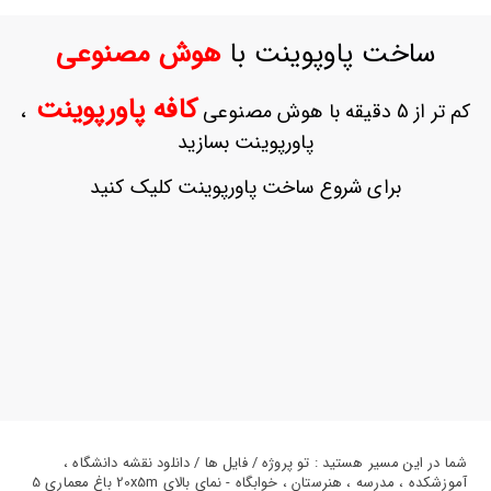
ورود
به
ساخت پاوپوینت با
هوش مصنوعی
حساب
کاربری
کافه پاورپوینت
کم تر از 5 دقیقه با هوش مصنوعی
،
ثبت
پاورپوینت بسازید
نام
بازیابی
برای شروع ساخت پاورپوینت کلیک کنید
رمز
عبور
علاقه
مندی
ها
شما در این مسیر هستید : تو پروژه / فایل ها / دانلود نقشه دانشگاه ،
آموزشکده ، مدرسه ، هنرستان ، خوابگاه - نمای بالای 20x5m باغ معماری 5