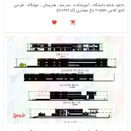
دانلود نقشه دانشگاه ، آموزشکده ، مدرسه ، هنرستان ، خوابگاه - طرحی
اتاق کلاس 20x5m باغ معماری (کد168992)