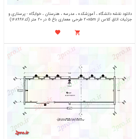
دانلود نقشه دانشگاه ، آموزشکده ، مدرسه ، هنرستان ، خوابگاه - پرستاری و
جزئیات اتاق کلاس از 20x5m طرحی معماری باغ 5 در 20 متر (کد168997)