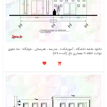
دانلود نقشه دانشگاه ، آموزشکده ، مدرسه ، هنرستان ، خوابگاه - نما جلوی
توالت 20x5m معماری باغ (کد169000)