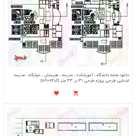
دانلود نقشه دانشگاه ، آموزشکده ، مدرسه ، هنرستان ، خوابگاه - مدرسه
ابتدایی طرحی پروژه طرحی 31 در 33 متر (کد169074)