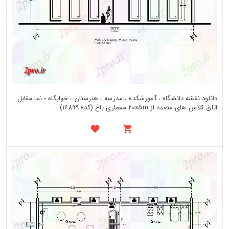
دانلود نقشه دانشگاه ، آموزشکده ، مدرسه ، هنرستان ، خوابگاه - نما مقابل
اتاق کلاس های متعدد از 20x5m معماری باغ (کد168998)