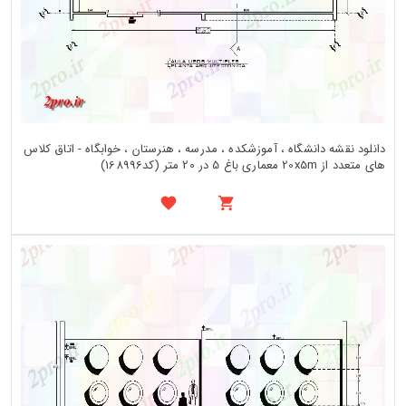
دانلود نقشه دانشگاه ، آموزشکده ، مدرسه ، هنرستان ، خوابگاه - اتاق کلاس
های متعدد از 20x5m معماری باغ 5 در 20 متر (کد168996)