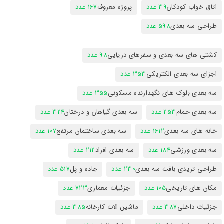
اتاق خواب کودکان
39 عدد
پروژه معروف
167 عدد
طراحی سه بعدی
598 عدد
کشتی های سه بعدی و سفرهای دریایی
98 عدد
اجزای سه بعدی الکتریکی
353 عدد
سه بعدی بلوک های نگهدارنده مسکونی
355 عدد
سه بعدی حمام
253 عدد
سه بعدی گیاهان و درختان
324 عدد
خانه های سه بعدی
1612 عدد
سه بعدی ساختمان مرتفع
107 عدد
سه بعدی ورزشی
184 عدد
سه بعدی افراد
212 عدد
طراحی تریدی بافت سه بعدی
230 عدد
جاده و پل
517 عدد
مکان های تاریخی
105 عدد
جزئیات معماری
723 عدد
جزئیات داخلی
387 عدد
ماشین الات کارخانه
385 عدد