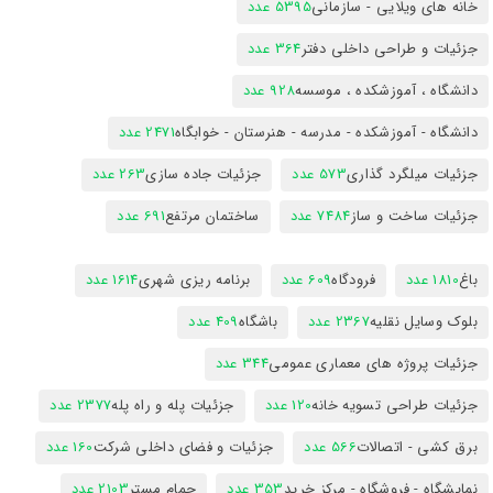
خانه های ویلایی - سازمانی
5395 عدد
جزئیات و طراحی داخلی دفتر
364 عدد
دانشگاه ، آموزشکده ، موسسه
928 عدد
دانشگاه - آموزشکده - مدرسه - هنرستان - خوابگاه
2471 عدد
جزئیات میلگرد گذاری
573 عدد
جزئیات جاده سازی
263 عدد
جزئیات ساخت و ساز
7484 عدد
ساختمان مرتفع
691 عدد
باغ
1810 عدد
فرودگاه
609 عدد
برنامه ریزی شهری
1614 عدد
بلوک وسایل نقلیه
2367 عدد
باشگاه
409 عدد
جزئیات پروژه های معماری عمومی
344 عدد
جزئیات طراحی تسویه خانه
120 عدد
جزئیات پله و راه پله
2377 عدد
برق کشی - اتصالات
566 عدد
جزئیات و فضای داخلی شرکت
160 عدد
نمایشگاه - فروشگاه - مرکز خرید
353 عدد
حمام مستر
2103 عدد