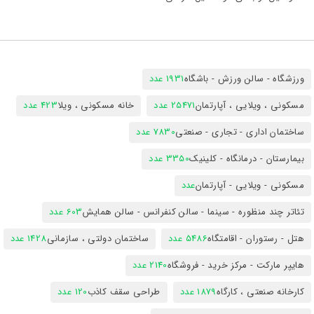
ورزشگاه - سالن ورزش - باشگاه
1931 عدد
مسکونی ، ویلایی ، آپارتمان
25471 عدد
خانه مسکونی ، ویلا
423 عدد
ساختمان اداری - تجاری - صنعتی
7830 عدد
بیمارستان - درمانگاه - کلینیک
3350 عدد
مسکونی - ویلایی - آپارتمان
عدد
تئاتر چند منظوره - سینما - سالن کنفرانس - سالن همایش
603 عدد
هتل - رستوران - اقامتگاه
5486 عدد
ساختمان دولتی ، سازمانی
1428 عدد
هایپر مارکت - مرکز خرید - فروشگاه
2140 عدد
کارخانه صنعتی ، کارگاه
1879 عدد
طراحی سقف کاذب
120 عدد