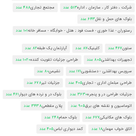
شرکت ، دفتر کار ، سازمان ، اداره
513 عدد
مجتمع تجاری
488 عدد
بلوک های حمل و نقل
643 عدد
رستوران - غذا خوری - فست فود ; هتل - خوابگاه - مسافر خانه
101 عدد
ستون
467 عدد
کلینیک
87 عدد
آپارتمان یک طبقه
82 عدد
تجهیزات بهداشتی
805 عدد
طراحی جزئیات تقویت کننده
1020 عدد
سرویس بهداشتی - دستشویی
171 عدد
نشیمن
80 عدد
طراحی مبلمان اداری - تجاری
405 عدد
جزئیات تیر
678 عدد
جزئیات طراحی در و پنجره
3630 عدد
بلوک در و نرده های دیوار
461 عدد
اتوماسیون و نقشه های برق
905 عدد
پلان مقطعی
3438 عدد
بلوک های مکانیکی
677 عدد
بلوک حمام
248 عدد
اتاق خواب مهمان
18 عدد
کمد دیواری لباس
405 عدد