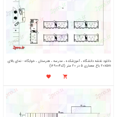
دانلود نقشه دانشگاه ، آموزشکده ، مدرسه ، هنرستان ، خوابگاه - نمای بالای
20x5m باغ معماری 5 در 20 متر (کد169004)