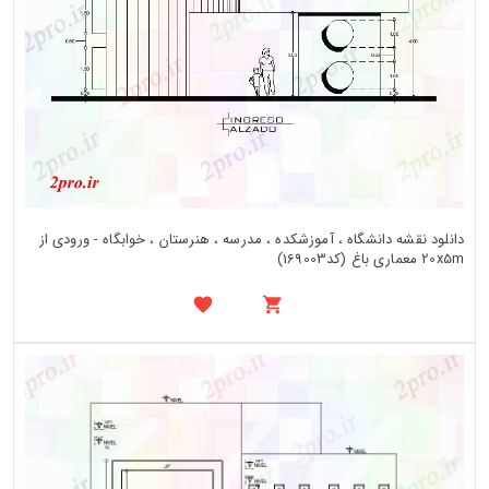
دانلود نقشه دانشگاه ، آموزشکده ، مدرسه ، هنرستان ، خوابگاه - ورودی از
20x5m معماری باغ (کد169003)