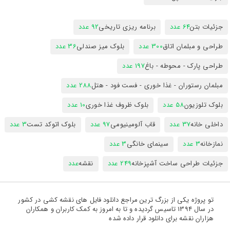
جزئیات بتن
64 عدد
برنامه ریزی تاریخی
92 عدد
طراحی و مبلمان اتاق
300 عدد
بلوک میز صندلی
36 عدد
طراحی پارک - محوطه - باغ
197 عدد
مبلمان رستوران - غذا خوری - فست فود - هتل
288 عدد
بلوک تلوزیون
58 عدد
بلوک ظروف غذا خوری
10 عدد
داخلی خانه
37 عدد
قاب آلومینیومی
97 عدد
بلوک اتوکد تست
3 عدد
نمازخانه
3 عدد
سینمای خانگی
3 عدد
جزئیات طراحی ساخت آشپزخانه
249 عدد
نقشه
عدد
تو پروژه یکی از بزرگ ترین مراجع دانلود فایل های نقشه کشی در کشور
در سال 1394 تاسیس گردیده و تا به امروز به کمک کاربران و همکاران
هزاران نقشه برای دانلود قرار داده شده