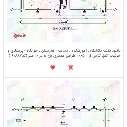
دانلود نقشه دانشگاه ، آموزشکده ، مدرسه ، هنرستان ، خوابگاه - پرستاری و
جزئیات اتاق کلاس از 20x5m طرحی معماری باغ 5 در 20 متر (کد168997)