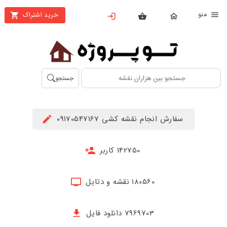
نو
خرید اشتراک
X
بستن
منو
محصولات
تهیه
جستجو
اشتراک
راهنما
سفارش انجام نقشه کشی 09170547167
دانلود
خرید
142750 کاربر
ها
180560 نقشه و دتایل
حساب
کاربری
7969703 دانلود فایل