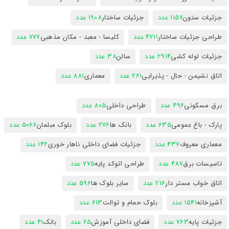
جزئیات ستون
1157 عدد
جزئیات ساختار
1908 عدد
طراحی جزئیات ساختار
4211 عدد
کلیسا - معبد - مکان مذهبی
777 عدد
جزئیات لوله کشی
2914 عدد
سالن
38 عدد
اتاق نشیمن - حال - پذیرایی
261 عدد
معماری
881 عدد
برق مسکونی
496 عدد
طراحی داخلی
805 عدد
پارک - باغ عمومی
635 عدد
بانک ها
276 عدد
بلوک مبلمان
5066 عدد
معماری معروف
437 عدد
جزئیات فضای داخلی ناهار خوری
142 عدد
تاسیسات برق
487 عدد
طراحی اتوکد پایه
775 عدد
اتاق خواب مستر دار
216 عدد
سایر بلوک ها
596 عدد
آشپزخانه
1541 عدد
بلوک حمام و توالت
613 عدد
جزئیات پایه
763 عدد
فضای داخلی آموزش
25 عدد
بانک
41 عدد