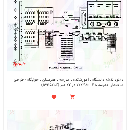
دانلود نقشه دانشگاه ، آموزشکده ، مدرسه ، هنرستان ، خوابگاه - طرحی
ساختمان مدرسه 72x38m 38 در 72 متر (کد169157)