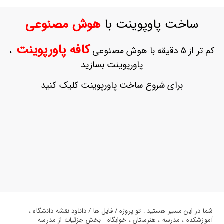
ورود
به
ساخت پاوپوینت با
هوش مصنوعی
حساب
کاربری
کافه پاورپوینت
کم تر از 5 دقیقه با هوش مصنوعی
،
ثبت
پاورپوینت بسازید
نام
بازیابی
برای شروع ساخت پاورپوینت کلیک کنید
رمز
عبور
علاقه
مندی
ها
شما در این مسیر هستید : تو پروژه / فایل ها / دانلود نقشه دانشگاه ،
آموزشکده ، مدرسه ، هنرستان ، خوابگاه - بخش جزئیات از مدرسه