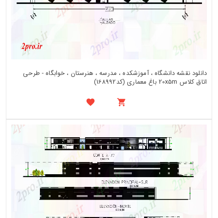
دانلود نقشه دانشگاه ، آموزشکده ، مدرسه ، هنرستان ، خوابگاه - طرحی
اتاق کلاس 20x5m باغ معماری (کد168992)