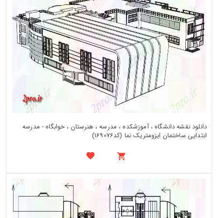
دانلود نقشه دانشگاه ، آموزشکده ، مدرسه ، هنرستان ، خوابگاه - مدرسه
ابتدایی ساختمان ایزومتریک نما (کد169076)