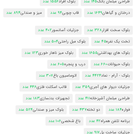
طراحی مبلمان بانک
145 عدد
بلوک افراد
1556 عدد
درختان و گیاهان
1649 عدد
قاب چوبی
94 عدد
میز و صندلی
894 عدد
بلوک سخت افزار
328 عدد
جزئیات آسانسور
402 عدد
تخت یک نفره
45 عدد
بلوک مبل راحتی
504 عدد
بلوک های بهداشتی
1655 عدد
بلوک میز ناهار خوری
123 عدد
بلوک حیوانات
660 عدد
درب و پنجره
605 عدد
بلوک - آرام - نماد
4424 عدد
اتوماسیون باغ
307 عدد
جزئیات دیوار های آجری
359 عدد
قالب اسکلت فلزی
446 عدد
طراحی مبلمان آشپزخانه
411 عدد
تجهیزات بدنسازی
183 عدد
فواره
184 عدد
دو تخته
437 عدد
بلوک میز و صندلی
524 عدد
برنامه تلفن همراه
42 عدد
باغ شخصی
106 عدد
جزئیات ساخت پل
917 عدد