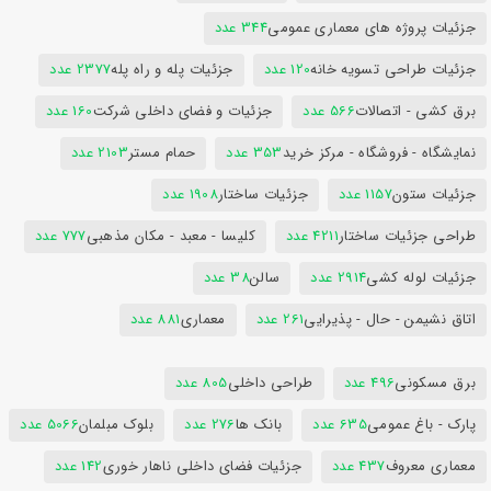
جزئیات پروژه های معماری عمومی
344 عدد
جزئیات طراحی تسویه خانه
120 عدد
جزئیات پله و راه پله
2377 عدد
برق کشی - اتصالات
566 عدد
جزئیات و فضای داخلی شرکت
160 عدد
نمایشگاه - فروشگاه - مرکز خرید
353 عدد
حمام مستر
2103 عدد
جزئیات ستون
1157 عدد
جزئیات ساختار
1908 عدد
طراحی جزئیات ساختار
4211 عدد
کلیسا - معبد - مکان مذهبی
777 عدد
جزئیات لوله کشی
2914 عدد
سالن
38 عدد
اتاق نشیمن - حال - پذیرایی
261 عدد
معماری
881 عدد
برق مسکونی
496 عدد
طراحی داخلی
805 عدد
پارک - باغ عمومی
635 عدد
بانک ها
276 عدد
بلوک مبلمان
5066 عدد
معماری معروف
437 عدد
جزئیات فضای داخلی ناهار خوری
142 عدد