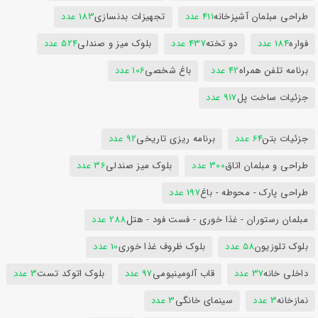
طراحی مبلمان آشپزخانه
411 عدد
تجهیزات بدنسازی
183 عدد
فواره
184 عدد
دو تخته
437 عدد
بلوک میز و صندلی
524 عدد
برنامه تلفن همراه
42 عدد
باغ شخصی
106 عدد
جزئیات ساخت پل
917 عدد
جزئیات بتن
64 عدد
برنامه ریزی تاریخی
92 عدد
طراحی و مبلمان اتاق
300 عدد
بلوک میز صندلی
36 عدد
طراحی پارک - محوطه - باغ
197 عدد
مبلمان رستوران - غذا خوری - فست فود - هتل
288 عدد
بلوک تلوزیون
58 عدد
بلوک ظروف غذا خوری
10 عدد
داخلی خانه
37 عدد
قاب آلومینیومی
97 عدد
بلوک اتوکد تست
3 عدد
نمازخانه
3 عدد
سینمای خانگی
3 عدد