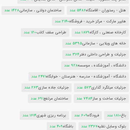
هتل - رستوران - اقامتگاه
5486 عدد
ساختمان دولتی ، سازمانی
1428 عدد
هایپر مارکت - مرکز خرید - فروشگاه
2140 عدد
کارخانه صنعتی ، کارگاه
1879 عدد
طراحی سقف کاذب
120 عدد
خانه های ویلایی - سازمانی
5395 عدد
جزئیات و طراحی داخلی دفتر
364 عدد
دانشگاه ، آموزشکده ، موسسه
928 عدد
دانشگاه - آموزشکده - مدرسه - هنرستان - خوابگاه
2471 عدد
جزئیات میلگرد گذاری
573 عدد
جزئیات جاده سازی
263 عدد
جزئیات ساخت و ساز
7484 عدد
ساختمان مرتفع
691 عدد
باغ
1810 عدد
فرودگاه
609 عدد
برنامه ریزی شهری
1614 عدد
بلوک وسایل نقلیه
2367 عدد
باشگاه
409 عدد