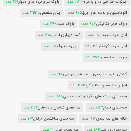
جزئیات طراحی در و پنجره
3630 عدد
بلوک در و نرده های دیوار
461 عدد
اتوماسیون و نقشه های برق
905 عدد
پلان مقطعی
3438 عدد
بلوک های مکانیکی
677 عدد
بلوک حمام
248 عدد
اتاق خواب مهمان
18 عدد
کمد دیواری لباس
405 عدد
اتاق خواب کودکان
39 عدد
پروژه معروف
167 عدد
طراحی سه بعدی
598 عدد
کشتی های سه بعدی و سفرهای دریایی
98 عدد
اجزای سه بعدی الکتریکی
353 عدد
سه بعدی بلوک های نگهدارنده مسکونی
355 عدد
سه بعدی حمام
253 عدد
سه بعدی گیاهان و درختان
324 عدد
خانه های سه بعدی
1612 عدد
سه بعدی ساختمان مرتفع
107 عدد
سه بعدی ورزشی
184 عدد
سه بعدی افراد
212 عدد