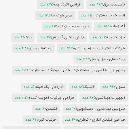
تاسیسات برق
487 عدد
طراحی اتوکد پایه
775 عدد
اتاق خواب مستر دار
216 عدد
سایر بلوک ها
596 عدد
آشپزخانه
1541 عدد
بلوک حمام و توالت
613 عدد
جزئیات پایه
763 عدد
فضای داخلی آموزش
25 عدد
بانک
41 عدد
شرکت ، دفتر کار ، سازمان ، اداره
513 عدد
مجتمع تجاری
488 عدد
بلوک های حمل و نقل
643 عدد
رستوران - غذا خوری - فست فود ; هتل - خوابگاه - مسافر خانه
101 عدد
ستون
467 عدد
کلینیک
87 عدد
آپارتمان یک طبقه
82 عدد
تجهیزات بهداشتی
805 عدد
طراحی جزئیات تقویت کننده
1020 عدد
سرویس بهداشتی - دستشویی
171 عدد
نشیمن
80 عدد
طراحی مبلمان اداری - تجاری
405 عدد
جزئیات تیر
678 عدد