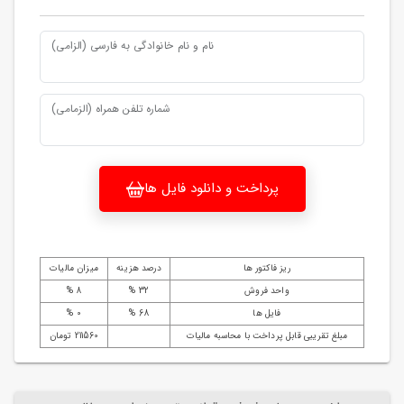
نام و نام خانوادگی به فارسی (الزامی)
شماره تلفن همراه (الزمامی)
پرداخت و دانلود فایل ها
ریز فاکتور ها
درصد هزینه
میزان مالیات
واحد فروش
32 %
8 %
فایل ها
68 %
0 %
مبلغ تقریبی قابل پرداخت با محاسبه مالیات
211560 تومان