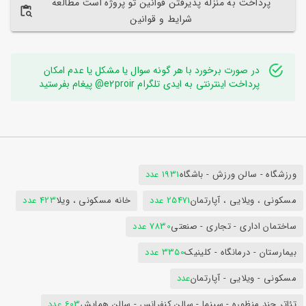
پرداخت به منزله پذیرفتن قوانین تو پروژه است مطالعه
شرایط و قوانین
در صورت برخورد با هر گونه سوال یا مشکل یا عدم امکان
پرداخت اینترنتی به ایدی تلگرام e2proir@ پیغام بفرستید
ورزشگاه - سالن ورزش - باشگاه
1931 عدد
مسکونی ، ویلایی ، آپارتمان
25471 عدد
خانه مسکونی ، ویلا
423 عدد
ساختمان اداری - تجاری - صنعتی
7830 عدد
بیمارستان - درمانگاه - کلینیک
3350 عدد
مسکونی - ویلایی - آپارتمان
عدد
تئاتر چند منظوره - سینما - سالن کنفرانس - سالن همایش
603 عدد