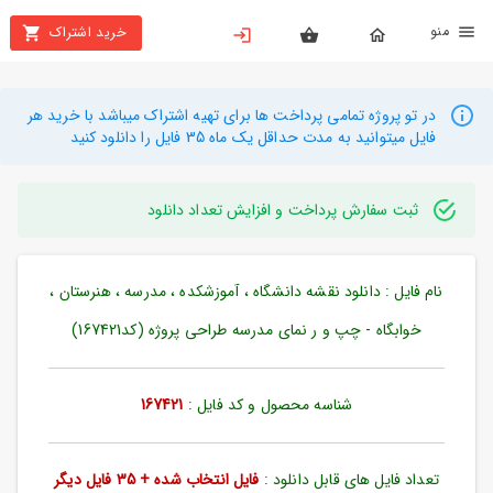
نو
خرید اشتراک
X
بستن
منو
محصولات
در تو پروژه تمامی پرداخت ها برای تهیه اشتراک میباشد با خرید هر
فایل میتوانید به مدت حداقل یک ماه 35 فایل را دانلود کنید
تهیه
اشتراک
ثبت سفارش پرداخت و افزایش تعداد دانلود
راهنما
نام فایل : دانلود نقشه دانشگاه ، آموزشکده ، مدرسه ، هنرستان ،
دانلود
خرید
خوابگاه - چپ و ر نمای مدرسه طراحی پروژه (کد167421)
ها
شناسه محصول و کد فایل :
167421
حساب
کاربری
تعداد فایل های قابل دانلود :
فایل انتخاب شده + 35 فایل دیگر