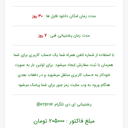
ورود
به
حساب
مدت زمان امکان دانلود فایل ها :
30 روز
کاربری
ثبت
مدت زمان پشتیبانی فنی :
7 روز
نام
بازیابی
رمز
با استفاده از شماره تلفن همراه شما یک حساب کاربری برای شما
عبور
همزمان با ثبت سفارش ایجاد میشود .برای اولین بار به صورت
علاقه
خودکار به حساب کاربری منتقل میشوید و در دفعات بعدی
مندی
ها
هنگام ورود به وب سایت رمز عبور برای شما پیامک میشود
پشتیبانی ای دی تلگرام e2proir@
مبلغ فاکتور : 205000 تومان