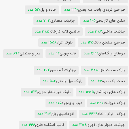
طراحی تریدی بافت سه بعدی
230 عدد
جاده و پل
517 عدد
مکان های تاریخی
105 عدد
جزئیات معماری
723 عدد
جزئیات داخلی
387 عدد
ماشین الات کارخانه
385 عدد
طراحی مبلمان بانک
145 عدد
بلوک افراد
1556 عدد
درختان و گیاهان
1649 عدد
قاب چوبی
94 عدد
میز و صندلی
894 عدد
بلوک سخت افزار
328 عدد
جزئیات آسانسور
402 عدد
تخت یک نفره
45 عدد
بلوک مبل راحتی
504 عدد
بلوک های بهداشتی
1655 عدد
بلوک میز ناهار خوری
123 عدد
بلوک حیوانات
660 عدد
درب و پنجره
605 عدد
بلوک - آرام - نماد
4424 عدد
اتوماسیون باغ
307 عدد
جزئیات دیوار های آجری
359 عدد
قالب اسکلت فلزی
446 عدد