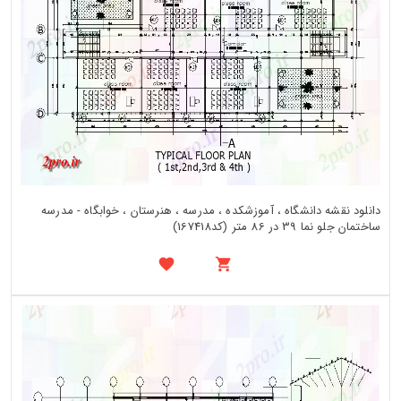
دانلود نقشه دانشگاه ، آموزشکده ، مدرسه ، هنرستان ، خوابگاه - مدرسه
ساختمان جلو نما 39 در 86 متر (کد167418)