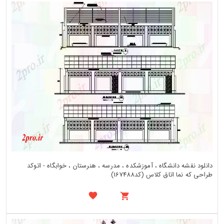
دانلود نقشه دانشگاه ، آموزشکده ، مدرسه ، هنرستان ، خوابگاه - اتوکد
طراحی که نما اتاق کلاس (کد167488)