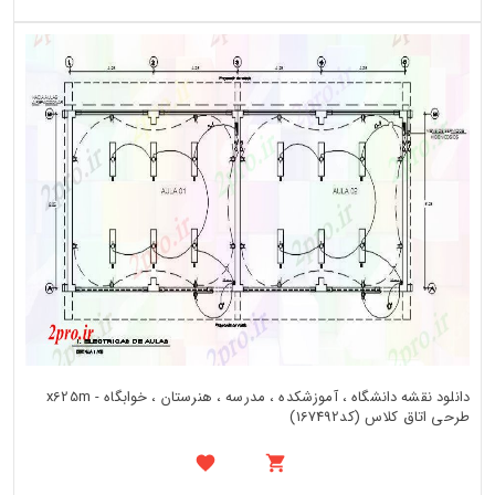
دانلود نقشه دانشگاه ، آموزشکده ، مدرسه ، هنرستان ، خوابگاه - x625m
طرحی اتاق کلاس (کد167492)