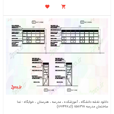
دانلود نقشه دانشگاه ، آموزشکده ، مدرسه ، هنرستان ، خوابگاه - نما
ساختمان مدرسه 15x13m (کد167497)