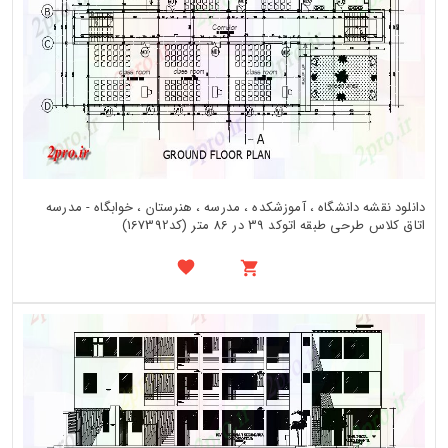
دانلود نقشه دانشگاه ، آموزشکده ، مدرسه ، هنرستان ، خوابگاه - مدرسه
اتاق کلاس طرحی طبقه اتوکد 39 در 86 متر (کد167392)