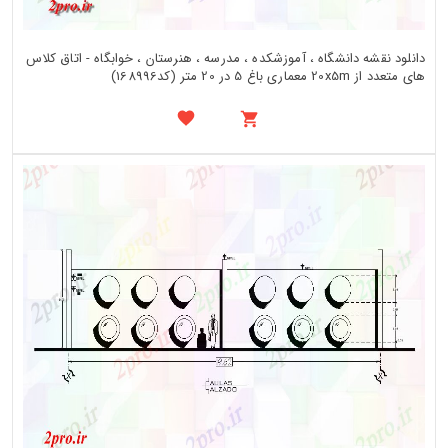
دانلود نقشه دانشگاه ، آموزشکده ، مدرسه ، هنرستان ، خوابگاه - اتاق کلاس
های متعدد از 20x5m معماری باغ 5 در 20 متر (کد168996)