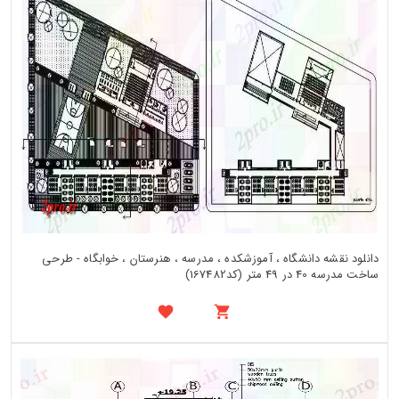
دانلود نقشه دانشگاه ، آموزشکده ، مدرسه ، هنرستان ، خوابگاه - طرحی
ساخت مدرسه 40 در 49 متر (کد167482)