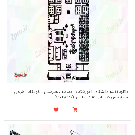
دانلود نقشه دانشگاه ، آموزشکده ، مدرسه ، هنرستان ، خوابگاه - طرحی
طبقه پیش دبستانی 16 در 20 متر (کد167486)