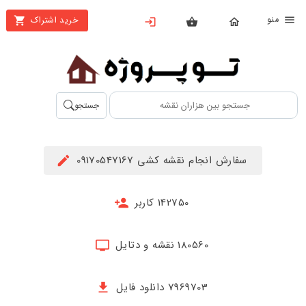
نو
خرید اشتراک
X
بستن
منو
محصولات
تهیه
جستجو
اشتراک
راهنما
سفارش انجام نقشه کشی 09170547167
دانلود
خرید
142750 کاربر
ها
180560 نقشه و دتایل
حساب
کاربری
7969703 دانلود فایل