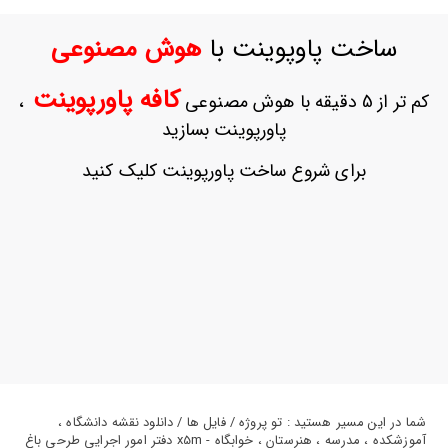
ورود
به
ساخت پاوپوینت با
هوش مصنوعی
حساب
کاربری
کافه پاورپوینت
کم تر از 5 دقیقه با هوش مصنوعی
،
ثبت
پاورپوینت بسازید
نام
بازیابی
برای شروع ساخت پاورپوینت کلیک کنید
رمز
عبور
علاقه
مندی
ها
شما در این مسیر هستید : تو پروژه / فایل ها / دانلود نقشه دانشگاه ،
آموزشکده ، مدرسه ، هنرستان ، خوابگاه - x5m دفتر امور اجرایی طرحی باغ