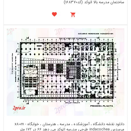
ساختمان مدرسه بالا اتوکد (کد168370)
دانلود نقشه دانشگاه ، آموزشکده ، مدرسه ، هنرستان ، خوابگاه - x80m
مرسدس indacochea طرحی مدرسه اتوکد می دهد 66 در 172 متر