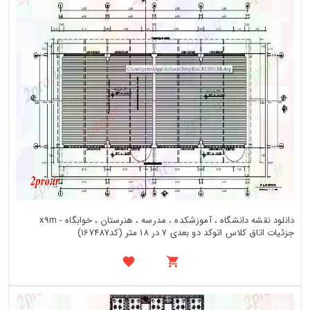
دانلود نقشه دانشگاه ، آموزشکده ، مدرسه ، هنرستان ، خوابگاه - x9m
جزئیات اتاق کلاس اتوکد دو بعدی 7 در 18 متر (کد167487)