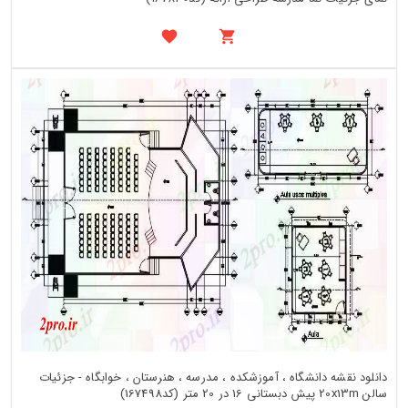
دانلود نقشه دانشگاه ، آموزشکده ، مدرسه ، هنرستان ، خوابگاه - جزئیات
سالن 20x13m پیش دبستانی 16 در 20 متر (کد167498)