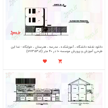
دانلود نقشه دانشگاه ، آموزشکده ، مدرسه ، هنرستان ، خوابگاه - نما این
طرحی آموزش و پرورش موسسه 10 در 40 متر (کد167353)