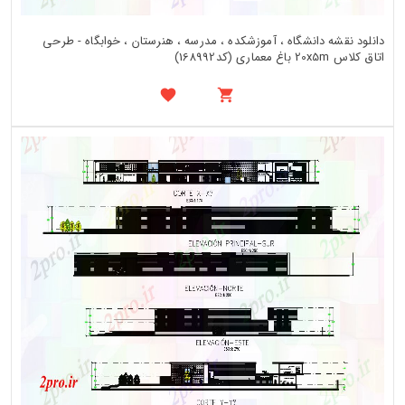
دانلود نقشه دانشگاه ، آموزشکده ، مدرسه ، هنرستان ، خوابگاه - طرحی
اتاق کلاس 20x5m باغ معماری (کد168992)