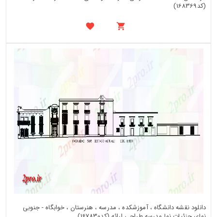
(کد168369)
دانلود نقشه دانشگاه ، آموزشکده ، مدرسه ، هنرستان ، خوابگاه - جنوبی
نمای جزئیات نما مدرسه طراحی ارائه (کد167830)