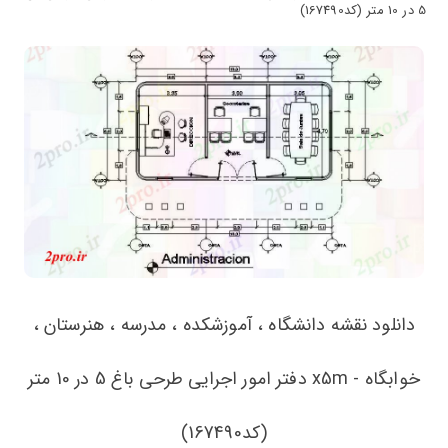
5 در 10 متر (کد167490)
دانلود نقشه دانشگاه ، آموزشکده ، مدرسه ، هنرستان ،
خوابگاه - x5m دفتر امور اجرایی طرحی باغ 5 در 10 متر
(کد167490)