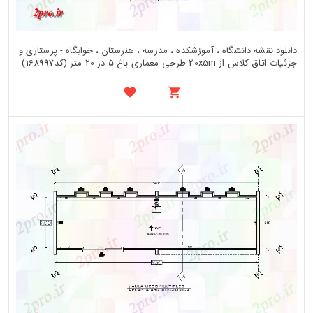
دانلود نقشه دانشگاه ، آموزشکده ، مدرسه ، هنرستان ، خوابگاه - پرستاری و
جزئیات اتاق کلاس از 20x5m طرحی معماری باغ 5 در 20 متر (کد168997)