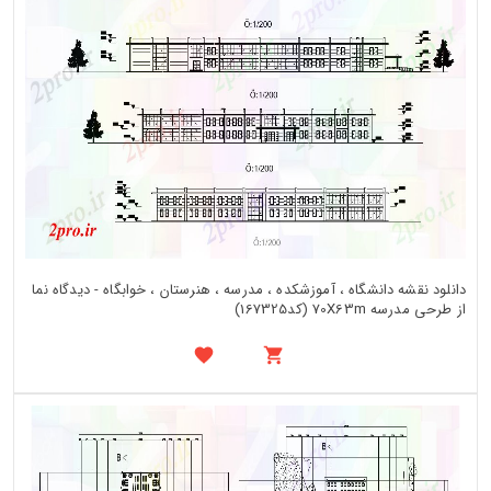
دانلود نقشه دانشگاه ، آموزشکده ، مدرسه ، هنرستان ، خوابگاه - دیدگاه نما
از طرحی مدرسه 70X63m (کد167325)