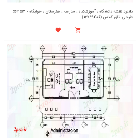
دانلود نقشه دانشگاه ، آموزشکده ، مدرسه ، هنرستان ، خوابگاه - x625m
طرحی اتاق کلاس (کد167492)