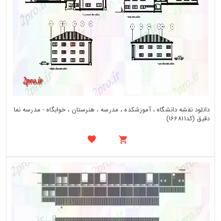
دانلود نقشه دانشگاه ، آموزشکده ، مدرسه ، هنرستان ، خوابگاه - مدرسه نما
دقیق (کد166811)