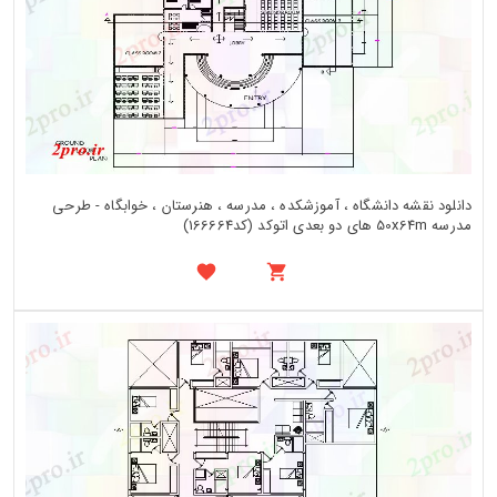
دانلود نقشه دانشگاه ، آموزشکده ، مدرسه ، هنرستان ، خوابگاه - طرحی
مدرسه 50x64m های دو بعدی اتوکد (کد166664)