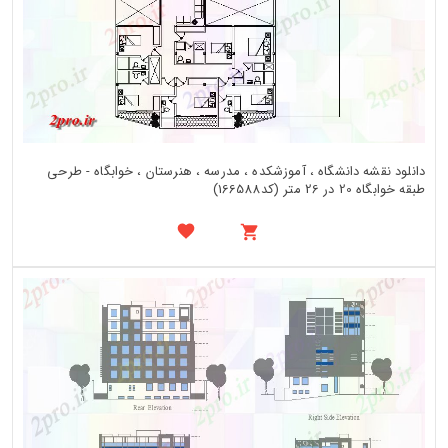
دانلود نقشه دانشگاه ، آموزشکده ، مدرسه ، هنرستان ، خوابگاه - طرحی
طبقه خوابگاه 20 در 26 متر (کد166588)