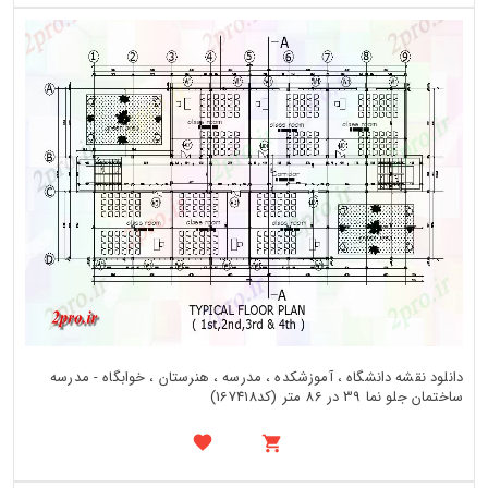
دانلود نقشه دانشگاه ، آموزشکده ، مدرسه ، هنرستان ، خوابگاه - مدرسه
ساختمان جلو نما 39 در 86 متر (کد167418)