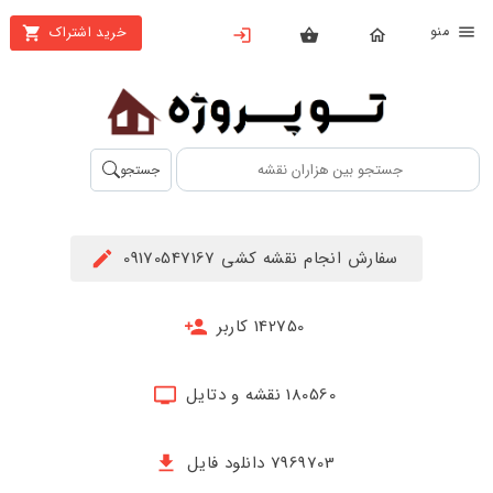
نو
خرید اشتراک
X
بستن
منو
محصولات
تهیه
جستجو
اشتراک
راهنما
سفارش انجام نقشه کشی 09170547167
دانلود
خرید
142750 کاربر
ها
180560 نقشه و دتایل
حساب
کاربری
7969703 دانلود فایل