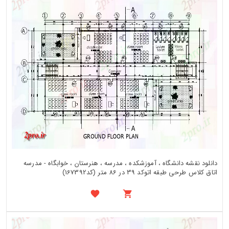
دانلود نقشه دانشگاه ، آموزشکده ، مدرسه ، هنرستان ، خوابگاه - مدرسه
اتاق کلاس طرحی طبقه اتوکد 39 در 86 متر (کد167392)