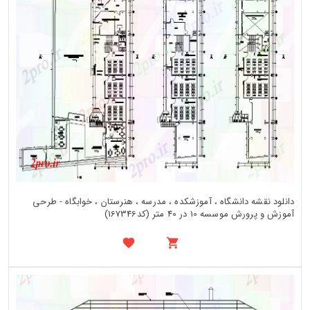
دانلود نقشه دانشگاه ، آموزشکده ، مدرسه ، هنرستان ، خوابگاه - طرحی
آموزش و پرورش موسسه 10 در 40 متر (کد167346)