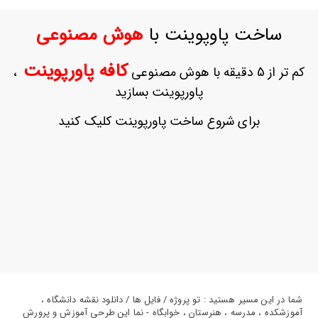
ورود
به
ساخت پاوپوینت با
هوش مصنوعی
حساب
کاربری
کافه پاورپوینت
کم تر از 5 دقیقه با هوش مصنوعی
،
ثبت
پاورپوینت بسازید
نام
بازیابی
برای شروع ساخت پاورپوینت کلیک کنید
رمز
عبور
علاقه
مندی
ها
شما در این مسیر هستید : تو پروژه / فایل ها / دانلود نقشه دانشگاه ،
آموزشکده ، مدرسه ، هنرستان ، خوابگاه - نما این طرحی آموزش و پرورش