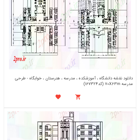
دانلود نقشه دانشگاه ، آموزشکده ، مدرسه ، هنرستان ، خوابگاه - طرحی
مدرسه 70X63m (کد167324)