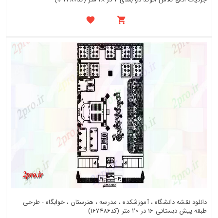
دانلود نقشه دانشگاه ، آموزشکده ، مدرسه ، هنرستان ، خوابگاه - طرحی
طبقه پیش دبستانی 16 در 20 متر (کد167486)