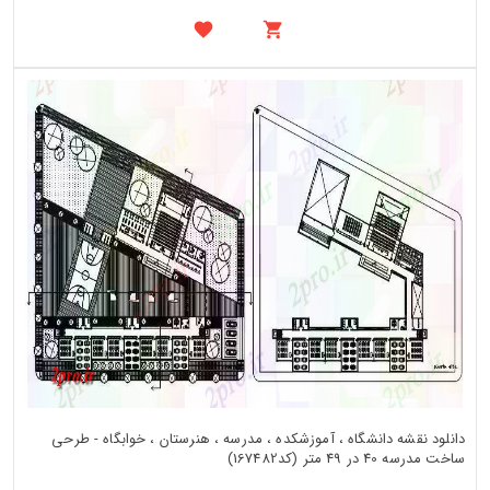
دانلود نقشه دانشگاه ، آموزشکده ، مدرسه ، هنرستان ، خوابگاه - طرحی
ساخت مدرسه 40 در 49 متر (کد167482)