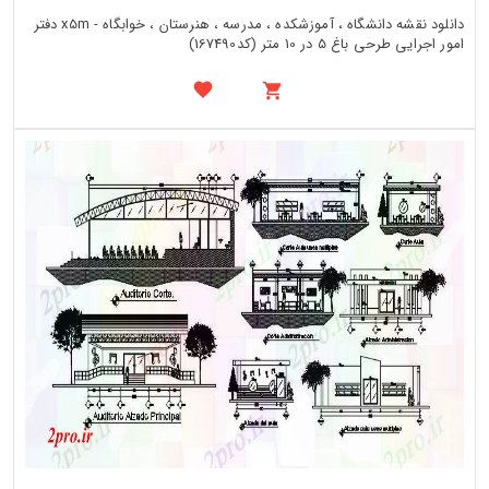
دانلود نقشه دانشگاه ، آموزشکده ، مدرسه ، هنرستان ، خوابگاه - x5m دفتر
امور اجرایی طرحی باغ 5 در 10 متر (کد167490)