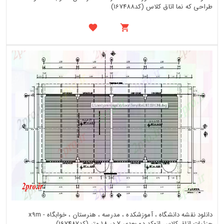
طراحی که نما اتاق کلاس (کد167488)
دانلود نقشه دانشگاه ، آموزشکده ، مدرسه ، هنرستان ، خوابگاه - x9m
جزئیات اتاق کلاس اتوکد دو بعدی 7 در 18 متر (کد167487)