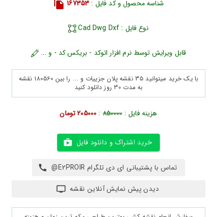
شناسه محصول و کد فایل :
167353
نوع فایل : Cad Dwg Dxf
قابل ویرایش توسط نرم افزار اتوکد - بریکس کد - و ...
با یک خرید میتوانید 35 نقشه پلان جزییات و ... را بین 180560 نقشه
به مدت 30 روز دانلود کنید
هزینه فایل :
850000
:
205000 تومان
خرید اشتراک و دانلود فایل
تماس با پشتیبانی ای دی تلگرام E2PROIR@
دیدن پیش نمایش آنلاین نقشه
سفارش انجام نقشه کشی بهترین طراحی - کم ترین زمان و هزینه