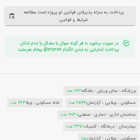
پرداخت به منزله پذیرفتن قوانین تو پروژه است مطالعه
شرایط و قوانین
در صورت برخورد با هر گونه سوال یا مشکل یا عدم امکان
پرداخت اینترنتی به ایدی تلگرام e2proir@ پیغام بفرستید
ورزشگاه - سالن ورزش - باشگاه
1931 عدد
مسکونی ، ویلایی ، آپارتمان
25471 عدد
خانه مسکونی ، ویلا
423 عدد
ساختمان اداری - تجاری - صنعتی
7830 عدد
بیمارستان - درمانگاه - کلینیک
3350 عدد
مسکونی - ویلایی - آپارتمان
عدد