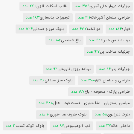
جزئیات دیوار های آجری
359 عدد
قالب اسکلت فلزی
446 عدد
طراحی مبلمان آشپزخانه
411 عدد
تجهیزات بدنسازی
183 عدد
فواره
184 عدد
دو تخته
437 عدد
بلوک میز و صندلی
524 عدد
برنامه تلفن همراه
42 عدد
باغ شخصی
106 عدد
جزئیات ساخت پل
917 عدد
جزئیات بتن
64 عدد
برنامه ریزی تاریخی
92 عدد
طراحی و مبلمان اتاق
300 عدد
بلوک میز صندلی
36 عدد
طراحی پارک - محوطه - باغ
197 عدد
مبلمان رستوران - غذا خوری - فست فود - هتل
288 عدد
بلوک تلوزیون
58 عدد
بلوک ظروف غذا خوری
10 عدد
داخلی خانه
37 عدد
قاب آلومینیومی
97 عدد
بلوک اتوکد تست
3 عدد