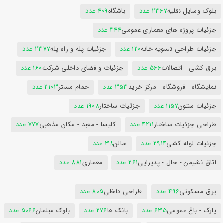
بلوک وسایل نقلیه
2367 عدد
باشگاه
409 عدد
جزئیات پروژه های معماری عمومی
344 عدد
جزئیات طراحی تسویه خانه
120 عدد
جزئیات پله و راه پله
2377 عدد
برق کشی - اتصالات
566 عدد
جزئیات و فضای داخلی شرکت
160 عدد
نمایشگاه - فروشگاه - مرکز خرید
353 عدد
حمام مستر
2103 عدد
جزئیات ستون
1157 عدد
جزئیات ساختار
1908 عدد
طراحی جزئیات ساختار
4211 عدد
کلیسا - معبد - مکان مذهبی
777 عدد
جزئیات لوله کشی
2914 عدد
سالن
38 عدد
اتاق نشیمن - حال - پذیرایی
261 عدد
معماری
881 عدد
برق مسکونی
496 عدد
طراحی داخلی
805 عدد
پارک - باغ عمومی
635 عدد
بانک ها
276 عدد
بلوک مبلمان
5066 عدد