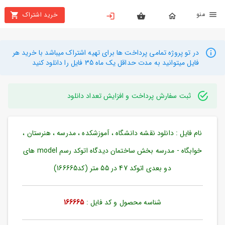
نو
خرید اشتراک
X
بستن
منو
محصولات
در تو پروژه تمامی پرداخت ها برای تهیه اشتراک میباشد با خرید هر
فایل میتوانید به مدت حداقل یک ماه 35 فایل را دانلود کنید
تهیه
اشتراک
ثبت سفارش پرداخت و افزایش تعداد دانلود
راهنما
نام فایل : دانلود نقشه دانشگاه ، آموزشکده ، مدرسه ، هنرستان ،
دانلود
خرید
خوابگاه - مدرسه بخش ساختمان دیدگاه اتوکد رسم model های
ها
دو بعدی اتوکد 47 در 55 متر (کد166665)
حساب
شناسه محصول و کد فایل :
166665
کاربری