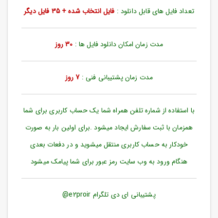
ورود
تعداد فایل های قابل دانلود :
فایل انتخاب شده + 35 فایل دیگر
به
حساب
کاربری
مدت زمان امکان دانلود فایل ها :
30 روز
ثبت
نام
مدت زمان پشتیبانی فنی :
7 روز
بازیابی
رمز
عبور
با استفاده از شماره تلفن همراه شما یک حساب کاربری برای شما
علاقه
همزمان با ثبت سفارش ایجاد میشود .برای اولین بار به صورت
مندی
ها
خودکار به حساب کاربری منتقل میشوید و در دفعات بعدی
هنگام ورود به وب سایت رمز عبور برای شما پیامک میشود
پشتیبانی ای دی تلگرام e2proir@