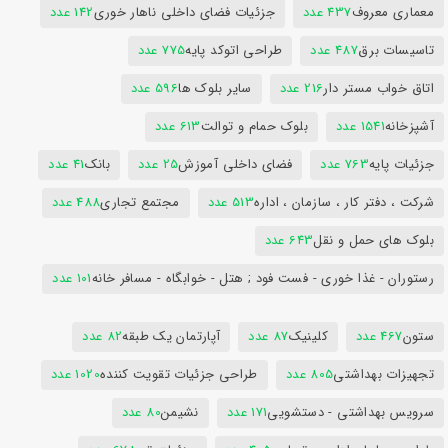
معماری معروف
437 عدد
جزئیات فضای داخلی ناهار خوری
142 عدد
تاسیسات برق
487 عدد
طراحی اتوکد پایه
775 عدد
اتاق خواب مستر دار
216 عدد
سایر بلوک ها
596 عدد
آشپزخانه
1541 عدد
بلوک حمام و توالت
613 عدد
جزئیات پایه
763 عدد
فضای داخلی آموزش
25 عدد
بانک
41 عدد
شرکت ، دفتر کار ، سازمان ، اداره
513 عدد
مجتمع تجاری
488 عدد
بلوک های حمل و نقل
643 عدد
رستوران - غذا خوری - فست فود ; هتل - خوابگاه - مسافر خانه
101 عدد
ستون
467 عدد
کلینیک
87 عدد
آپارتمان یک طبقه
82 عدد
تجهیزات بهداشتی
805 عدد
طراحی جزئیات تقویت کننده
1020 عدد
سرویس بهداشتی - دستشویی
171 عدد
نشیمن
80 عدد