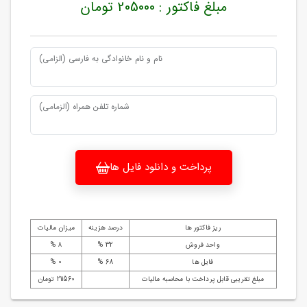
مبلغ فاکتور : 205000 تومان
نام و نام خانوادگی به فارسی (الزامی)
شماره تلفن همراه (الزمامی)
پرداخت و دانلود فایل ها
ریز فاکتور ها
درصد هزینه
میزان مالیات
واحد فروش
32 %
8 %
فایل ها
68 %
0 %
مبلغ تقریبی قابل پرداخت با محاسبه مالیات
211560 تومان