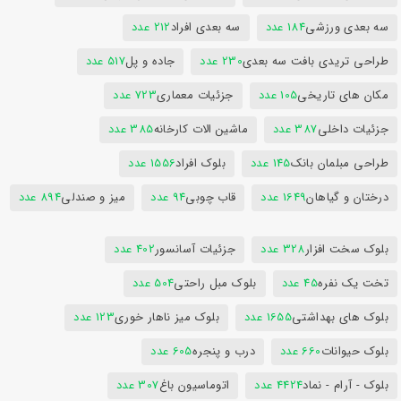
سه بعدی ورزشی
184 عدد
سه بعدی افراد
212 عدد
طراحی تریدی بافت سه بعدی
230 عدد
جاده و پل
517 عدد
مکان های تاریخی
105 عدد
جزئیات معماری
723 عدد
جزئیات داخلی
387 عدد
ماشین الات کارخانه
385 عدد
طراحی مبلمان بانک
145 عدد
بلوک افراد
1556 عدد
درختان و گیاهان
1649 عدد
قاب چوبی
94 عدد
میز و صندلی
894 عدد
بلوک سخت افزار
328 عدد
جزئیات آسانسور
402 عدد
تخت یک نفره
45 عدد
بلوک مبل راحتی
504 عدد
بلوک های بهداشتی
1655 عدد
بلوک میز ناهار خوری
123 عدد
بلوک حیوانات
660 عدد
درب و پنجره
605 عدد
بلوک - آرام - نماد
4424 عدد
اتوماسیون باغ
307 عدد