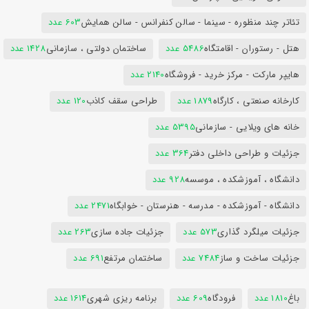
تئاتر چند منظوره - سینما - سالن کنفرانس - سالن همایش
603 عدد
هتل - رستوران - اقامتگاه
5486 عدد
ساختمان دولتی ، سازمانی
1428 عدد
هایپر مارکت - مرکز خرید - فروشگاه
2140 عدد
کارخانه صنعتی ، کارگاه
1879 عدد
طراحی سقف کاذب
120 عدد
خانه های ویلایی - سازمانی
5395 عدد
جزئیات و طراحی داخلی دفتر
364 عدد
دانشگاه ، آموزشکده ، موسسه
928 عدد
دانشگاه - آموزشکده - مدرسه - هنرستان - خوابگاه
2471 عدد
جزئیات میلگرد گذاری
573 عدد
جزئیات جاده سازی
263 عدد
جزئیات ساخت و ساز
7484 عدد
ساختمان مرتفع
691 عدد
باغ
1810 عدد
فرودگاه
609 عدد
برنامه ریزی شهری
1614 عدد