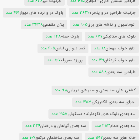
طراحی مبلمان اداری - تجاری
405 عدد
جزئیات تیر
678 عدد
جزئیات طراحی در و پنجره
3630 عدد
بلوک در و نرده های دیوار
461 عدد
اتوماسیون و نقشه های برق
905 عدد
پلان مقطعی
3438 عدد
بلوک های مکانیکی
677 عدد
بلوک حمام
248 عدد
اتاق خواب مهمان
18 عدد
کمد دیواری لباس
405 عدد
اتاق خواب کودکان
39 عدد
پروژه معروف
167 عدد
طراحی سه بعدی
598 عدد
کشتی های سه بعدی و سفرهای دریایی
98 عدد
اجزای سه بعدی الکتریکی
353 عدد
سه بعدی بلوک های نگهدارنده مسکونی
355 عدد
سه بعدی حمام
253 عدد
سه بعدی گیاهان و درختان
324 عدد
خانه های سه بعدی
1612 عدد
سه بعدی ساختمان مرتفع
107 عدد