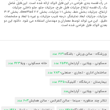
در رک قفسه بندی طراحی در این فایل اتوکد ارائه شده است. این فایل شامل
یک رک قفسه ارتفاع جزئیات فایل طرح، جزئیات جلو، جلو داخلی جزئیات
ارتفاع، جزئیات بخش خط، بخش 1-1 جزئیات، بخش 2-2 dew3tail، بخش 3-3
جزئیات، جزئیات ابعاد نمایشگر، درجه شیب جزئیات، و غیره با ابعاد و مشخصات
دقیق.. این می تواند توسط معماران و مهندسان استفاده می شود. دانلود این دو
بعدی اتوکد فایل طراحی شده است.
ورزشگاه - سالن ورزش - باشگاه
1931 عدد
مسکونی ، ویلایی ، آپارتمان
25471 عدد
خانه مسکونی ، ویلا
423 عدد
ساختمان اداری - تجاری - صنعتی
7830 عدد
بیمارستان - درمانگاه - کلینیک
3350 عدد
مسکونی - ویلایی - آپارتمان
عدد
تئاتر چند منظوره - سینما - سالن کنفرانس - سالن همایش
603 عدد
هتل - رستوران - اقامتگاه
5486 عدد
ساختمان دولتی ، سازمانی
1428 عدد