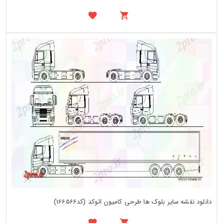
دانلود نقشه سایر بلوک ها طرحی کامیون اتوکد (کد166566)