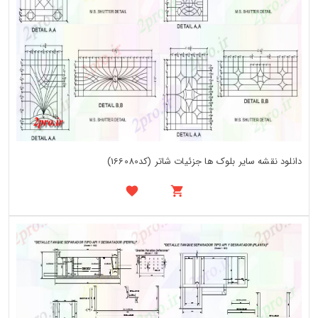
دانلود نقشه سایر بلوک ها جزئیات شاتر (کد166080)