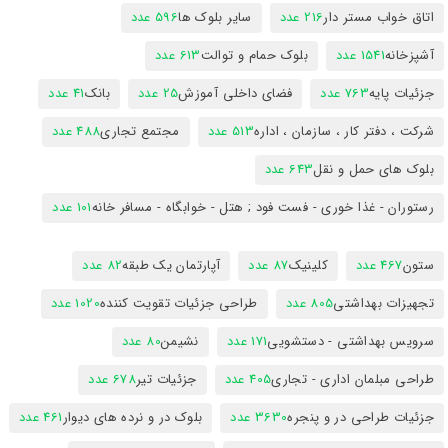
اتاق خواب مستر دار
216 عدد
سایر بلوک ها
596 عدد
آشپزخانه
1541 عدد
بلوک حمام و توالت
613 عدد
جزئیات پایه
763 عدد
فضای داخلی آموزش
25 عدد
بانک
41 عدد
شرکت ، دفتر کار ، سازمان ، اداره
513 عدد
مجتمع تجاری
488 عدد
بلوک های حمل و نقل
643 عدد
رستوران - غذا خوری - فست فود ; هتل - خوابگاه - مسافر خانه
101 عدد
ستون
467 عدد
کلینیک
87 عدد
آپارتمان یک طبقه
82 عدد
تجهیزات بهداشتی
805 عدد
طراحی جزئیات تقویت کننده
1020 عدد
سرویس بهداشتی - دستشویی
171 عدد
نشیمن
80 عدد
طراحی مبلمان اداری - تجاری
405 عدد
جزئیات تیر
678 عدد
جزئیات طراحی در و پنجره
3630 عدد
بلوک در و نرده های دیوار
461 عدد