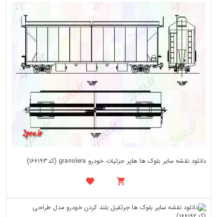
دانلود نقشه سایر بلوک ها هاپر جزئیات خودرو granolera (کد166193)