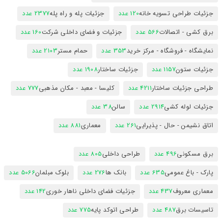
جزئیات طراحی تسویه خانه
120 عدد
جزئیات پله و راه پله
2377 عدد
برق کشی - اتصالات
566 عدد
جزئیات و فضای داخلی شرکت
160 عدد
نمایشگاه - فروشگاه - مرکز خرید
353 عدد
حمام مستر
2103 عدد
جزئیات ستون
1157 عدد
جزئیات ساختار
1908 عدد
طراحی جزئیات ساختار
4211 عدد
کلیسا - معبد - مکان مذهبی
777 عدد
جزئیات لوله کشی
2914 عدد
سالن
38 عدد
اتاق نشیمن - حال - پذیرایی
261 عدد
معماری
881 عدد
برق مسکونی
496 عدد
طراحی داخلی
805 عدد
پارک - باغ عمومی
635 عدد
بانک ها
276 عدد
بلوک مبلمان
5066 عدد
معماری معروف
437 عدد
جزئیات فضای داخلی ناهار خوری
142 عدد
تاسیسات برق
487 عدد
طراحی اتوکد پایه
775 عدد