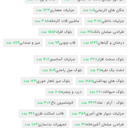
مکان های تاریخی
105 عدد
جزئیات معماری
723 عدد
جزئیات داخلی
387 عدد
ماشین الات کارخانه
385 عدد
طراحی مبلمان بانک
145 عدد
بلوک افراد
1556 عدد
درختان و گیاهان
1649 عدد
قاب چوبی
94 عدد
میز و صندلی
894 عدد
بلوک سخت افزار
328 عدد
جزئیات آسانسور
402 عدد
تخت یک نفره
45 عدد
بلوک مبل راحتی
504 عدد
بلوک های بهداشتی
1655 عدد
بلوک میز ناهار خوری
123 عدد
بلوک حیوانات
660 عدد
درب و پنجره
605 عدد
بلوک - آرام - نماد
4424 عدد
اتوماسیون باغ
307 عدد
جزئیات دیوار های آجری
359 عدد
قالب اسکلت فلزی
446 عدد
طراحی مبلمان آشپزخانه
411 عدد
تجهیزات بدنسازی
183 عدد