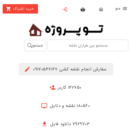
نو
خرید اشتراک
X
بستن
منو
محصولات
تهیه
جستجو
اشتراک
راهنما
سفارش انجام نقشه کشی 09170547167
دانلود
خرید
142750 کاربر
ها
180560 نقشه و دتایل
حساب
کاربری
7969703 دانلود فایل