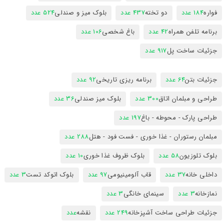
فواره
184 عدد
دو تخته
437 عدد
بلوک میز و صندلی
524 عدد
برنامه تلفن همراه
42 عدد
باغ شخصی
106 عدد
جزئیات ساخت پل
917 عدد
جزئیات بتن
64 عدد
برنامه ریزی تاریخی
92 عدد
طراحی و مبلمان اتاق
300 عدد
بلوک میز صندلی
36 عدد
طراحی پارک - محوطه - باغ
197 عدد
مبلمان رستوران - غذا خوری - فست فود - هتل
288 عدد
بلوک تلوزیون
58 عدد
بلوک ظروف غذا خوری
10 عدد
داخلی خانه
37 عدد
قاب آلومینیومی
97 عدد
بلوک اتوکد تست
3 عدد
نمازخانه
3 عدد
سینمای خانگی
3 عدد
جزئیات طراحی ساخت آشپزخانه
249 عدد
نقشه
عدد