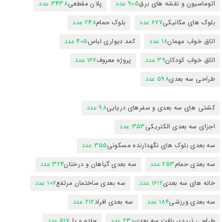
اتوماسیون و نقشه های برق
905 عدد
پلان مقطعی
3438 عدد
بلوک های مکانیکی
677 عدد
بلوک حمام
248 عدد
اتاق خواب مهمان
18 عدد
کمد دیواری لباس
405 عدد
اتاق خواب کودکان
39 عدد
پروژه معروف
167 عدد
طراحی سه بعدی
598 عدد
کشتی های سه بعدی و سفرهای دریایی
98 عدد
اجزای سه بعدی الکتریکی
353 عدد
سه بعدی بلوک های نگهدارنده مسکونی
355 عدد
سه بعدی حمام
253 عدد
سه بعدی گیاهان و درختان
324 عدد
خانه های سه بعدی
1612 عدد
سه بعدی ساختمان مرتفع
107 عدد
سه بعدی ورزشی
184 عدد
سه بعدی افراد
212 عدد
طراحی تریدی بافت سه بعدی
230 عدد
جاده و پل
517 عدد