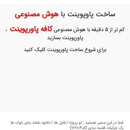
ورود
به
ساخت پاوپوینت با
هوش مصنوعی
حساب
کاربری
کافه پاورپوینت
کم تر از 5 دقیقه با هوش مصنوعی
،
ثبت
پاورپوینت بسازید
نام
بازیابی
برای شروع ساخت پاورپوینت کلیک کنید
رمز
عبور
علاقه
مندی
ها
شما در این مسیر هستید : تو پروژه / فایل ها / دانلود نقشه سایر بلوک ها
رک جزئیات قفسه بندی (کد167104)