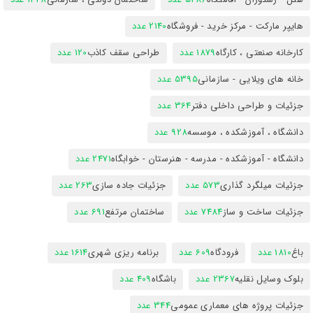
هایپر مارکت - مرکز خرید - فروشگاه
2140 عدد
کارخانه صنعتی ، کارگاه
1879 عدد
طراحی سقف کاذب
120 عدد
خانه های ویلایی - سازمانی
5395 عدد
جزئیات و طراحی داخلی دفتر
364 عدد
دانشگاه ، آموزشکده ، موسسه
928 عدد
دانشگاه - آموزشکده - مدرسه - هنرستان - خوابگاه
2471 عدد
جزئیات میلگرد گذاری
573 عدد
جزئیات جاده سازی
263 عدد
جزئیات ساخت و ساز
7484 عدد
ساختمان مرتفع
691 عدد
باغ
1810 عدد
فرودگاه
609 عدد
برنامه ریزی شهری
1614 عدد
بلوک وسایل نقلیه
2367 عدد
باشگاه
409 عدد
جزئیات پروژه های معماری عمومی
344 عدد