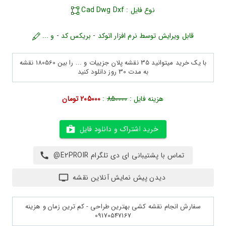
نوع فایل : Cad Dwg Dxf
قابل ویرایش توسط نرم افزار اتوکد - بریکس کد - و ...
با یک خرید میتوانید 35 نقشه پلان جزییات و ... را بین 180560 نقشه
به مدت 30 روز دانلود کنید
هزینه فایل :
850000
:
205000 تومان
خرید اشتراک و دانلود فایل
تماس با پشتیبانی ای دی تلگرام E2PROIR@
دیدن پیش نمایش آنلاین نقشه
سفارش انجام نقشه کشی بهترین طراحی - کم ترین زمان و هزینه
09170547167