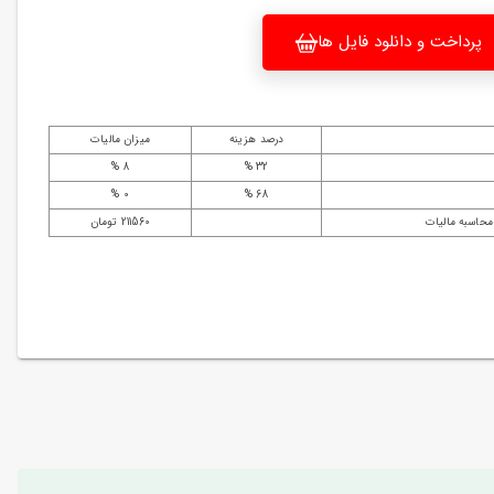
پرداخت و دانلود فایل ها
درصد هزینه
میزان مالیات
8 %
32 %
0 %
68 %
محاسبه مالیات
211560 تومان