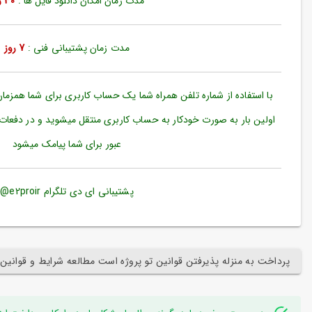
مدت زمان امکان دانلود فایل ها :
30 روز
ورود
به
حساب
کاربری
مدت زمان پشتیبانی فنی :
7 روز
ثبت
نام
با استفاده از شماره تلفن همراه شما یک حساب کاربری برای شما همزما
بازیابی
اولین بار به صورت خودکار به حساب کاربری منتقل میشوید و در دفعات
رمز
عبور برای شما پیامک میشود
عبور
علاقه
مندی
پشتیبانی ای دی تلگرام e2proir@
ها
پرداخت به منزله پذیرفتن قوانین تو پروژه است مطالعه شرایط و قوانین