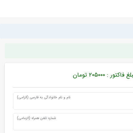
غ فاکتور : 205000 تومان
نام و نام خانوادگی به فارسی (الزامی)
شماره تلفن همراه (الزمامی)