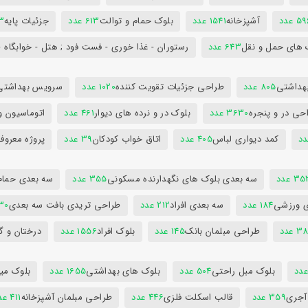
5 عدد
آشپزخانه
1541 عدد
بلوک حمام و توالت
613 عدد
جزئیات پایه
63
 های حمل و نقل
643 عدد
رستوران - غذا خوری - فست فود ; هتل - خوابگاه -
هداشتی
805 عدد
طراحی جزئیات تقویت کننده
1020 عدد
سرویس بهداشتی
حی در و پنجره
3630 عدد
بلوک در و نرده های دیوار
461 عدد
اتوماسیون و
کمد دیواری لباس
405 عدد
اتاق خواب کودکان
39 عدد
پروژه معروف
3 عدد
سه بعدی بلوک های نگهدارنده مسکونی
355 عدد
سه بعدی حمام
ی ورزشی
184 عدد
سه بعدی افراد
212 عدد
طراحی تریدی بافت سه بعدی
230 
 عدد
طراحی مبلمان بانک
145 عدد
بلوک افراد
1556 عدد
درختان و گ
بلوک مبل راحتی
504 عدد
بلوک های بهداشتی
1655 عدد
بلوک میز
 آجری
359 عدد
قالب اسکلت فلزی
446 عدد
طراحی مبلمان آشپزخانه
411 عدد