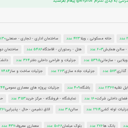
ام e2proir@ پیغام بفرستید
د
خانه مسکونی ، ویلا
423 عدد
ساختمان اداری - تجاری - صنعتی
7830 ع
س - سالن همایش
603 عدد
هتل - رستوران - اقامتگاه
5486 عدد
ساختمان دول
ویلایی - سازمانی
5395 عدد
جزئیات و طراحی داخلی دفتر
364 عدد
دانشگ
 گذاری
573 عدد
جزئیات جاده سازی
263 عدد
جزئیات ساخت و ساز
7484 عدد
ل نقلیه
2367 عدد
باشگاه
409 عدد
جزئیات پروژه های معماری عمومی
344 ع
 فضای داخلی شرکت
160 عدد
نمایشگاه - فروشگاه - مرکز خرید
353 عدد
حم
زئیات لوله کشی
2914 عدد
سالن
38 عدد
اتاق نشیمن - حال - پذیرایی
261 عدد
بانک ها
276 عدد
بلوک مبلمان
5066 عدد
معماری معروف
437 عدد