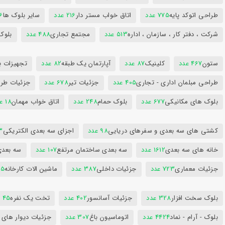
طراحی اتوکد پایه
775 عدد
اتاق خواب مستر دار
216 عدد
سایر بلوک ها
96
شرکت ، دفتر کار ، سازمان ، اداره
513 عدد
مجتمع تجاری
488 عدد
بلوک
ستون
467 عدد
کلینیک
87 عدد
آپارتمان یک طبقه
82 عدد
تجهیزات ب
طراحی مبلمان اداری - تجاری
405 عدد
جزئیات تیر
678 عدد
جزئیات طرا
بلوک های مکانیکی
677 عدد
بلوک حمام
248 عدد
اتاق خواب مهمان
18 عدد
کشتی های سه بعدی و سفرهای دریایی
98 عدد
اجزای سه بعدی الکتریکی
53
خانه های سه بعدی
1612 عدد
سه بعدی ساختمان مرتفع
107 عدد
سه بعد
جزئیات معماری
723 عدد
جزئیات داخلی
387 عدد
ماشین الات کارخانه
385
بلوک سخت افزار
328 عدد
جزئیات آسانسور
402 عدد
تخت یک نفره
45 عدد
بلوک - آرام - نماد
4424 عدد
اتوماسیون باغ
307 عدد
جزئیات دیوار های