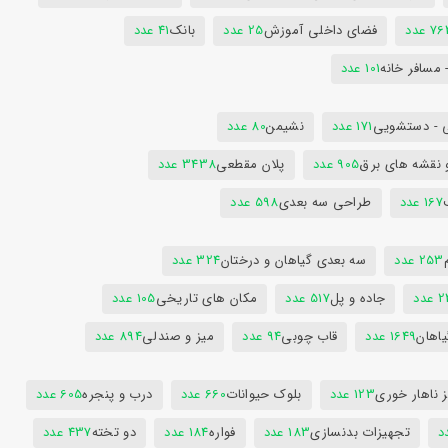
7 عدد
فضای داخلی آموزش
25 عدد
بانک
41 عدد
 مسافر خانه
101 عدد
 - دستشویی
171 عدد
نشیمن
80 عدد
 نقشه های برق
905 عدد
پلان مقطعی
3438 عدد
167 عدد
طراحی سه بعدی
598 عدد
253 عدد
سه بعدی گیاهان و درختان
324 عدد
عدد
جاده و پل
517 عدد
مکان های تاریخی
105 عدد
یاهان
1649 عدد
قاب چوبی
94 عدد
میز و صندلی
894 عدد
 ناهار خوری
123 عدد
بلوک حیوانات
660 عدد
درب و پنجره
605 عدد
تجهیزات بدنسازی
183 عدد
فواره
184 عدد
دو تخته
437 عدد