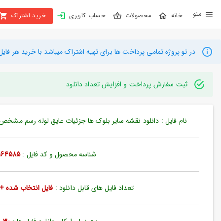
X
محصولات
حساب کاربری
خرید اشتراک
بستن
منو
محصولات
در تو پروژه تمامی پرداخت ها برای تهیه اشتراک میباشد با خرید هر فایل میتوانید به م
تهیه
اشتراک
ثبت سفارش پرداخت و افزایش تعداد دانلود
راهنما
نام فایل : دانلود نقشه سایر بلوک ها جزئیات عایق لوله رسم مشخص اتوکد
دانلود
خرید
شناسه محصول و کد فایل :
164585
ها
تعداد فایل های قابل دانلود :
فایل انتخاب شده + 35 فایل دیگ
حساب
کاربری