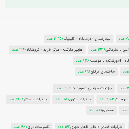
دد
بیمارستان - درمانگاه - کلینیک
3350 عدد
تی ، سازمانی
1428 عدد
هایپر مارکت - مرکز خرید - فروشگاه
2140 عدد
اه ، آموزشکده ، موسسه
928 عدد
ساختمان مرتفع
691 عدد
دد
جزئیات طراحی تسویه خانه
120 عدد
ام مستر
2103 عدد
جزئیات ستون
1157 عدد
جزئیات ساختار
1908 عدد
معماری
881 عدد
جزئیات فضای داخلی ناهار خوری
142 عدد
تاسیسات برق
487 عدد