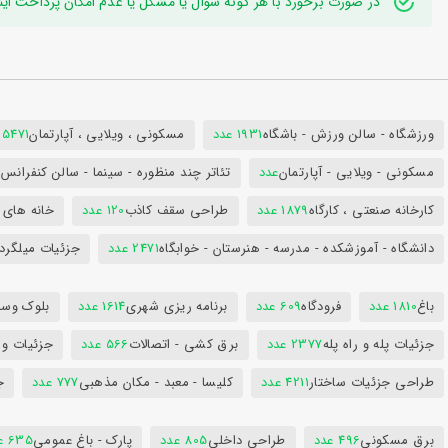
در صورت برخورد با هر گونه سوال یا مشکل یا عدم امکان پرداخت اینترنتی به ایدی تلگر
ورزشگاه - سالن ورزش - باشگاه
1931 عدد
مسکونی ، ویلایی ، آپارتمان
25471 عد
مسکونی - ویلایی - آپارتمان
عدد
تئاتر چند منظوره - سینما - سالن کنفران
کارخانه صنعتی ، کارگاه
1879 عدد
طراحی سقف کاذب
120 عدد
خانه های 
دانشگاه - آموزشکده - مدرسه - هنرستان - خوابگاه
2471 عدد
جزئیات میلگرد
باغ
1810 عدد
فرودگاه
609 عدد
برنامه ریزی شهری
1614 عدد
بلوک وسای
جزئیات پله و راه پله
2377 عدد
برق کشی - اتصالات
566 عدد
جزئیات و
طراحی جزئیات ساختار
4211 عدد
کلیسا - معبد - مکان مذهبی
777 عدد
ج
برق مسکونی
496 عدد
طراحی داخلی
805 عدد
پارک - باغ عمومی
635 عدد