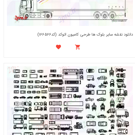
دانلود نقشه سایر بلوک ها طرحی کامیون اتوکد (کد166566)