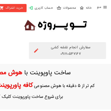
X
محصولات
حساب کاربری
خرید اشتراک
بستن
منو
محصولات
تهیه
اشتراک
سفارش انجام نقشه کشی
راهنما
09170547167
دانلود
ساخت پاوپوینت با
هوش مص
خرید
ها
کافه پاورپوی
کم تر از 5 دقیقه با هوش مصنوعی
حساب
برای شروع ساخت پاورپوینت کلیک ک
کاربری