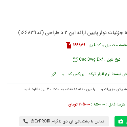
وار پایین ارائه این 2 د طراحی (کد166839)
ناسه محصول و کد فایل :
166839
نوع فایل : Cad Dwg Dxf
ش توسط نرم افزار اتوکد - بریکس کد - و ...
هزینه فایل :
850000
:
205000 تومان
تماس با پشتیبانی ای دی تلگرام E2PROIR@