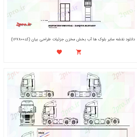
دانلود نقشه سایر بلوک ها آب بخش مخزن جزئیات طراحی بیان (کد167800)