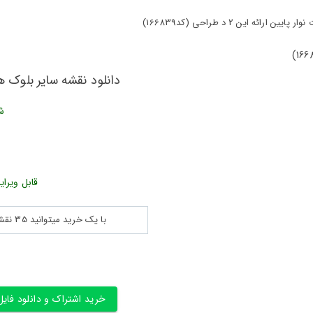
این 2 د طراحی (کد166839)
دانلود نقشه سایر بلوک ها جزئیات ن
ش
قابل ویرای
با یک خرید میتوانید 35 نقشه پلان جزییات و ... را بین 180560 نقشه به مدت 30 روز دانلود کنید
خرید اشتراک و دانلود فایل