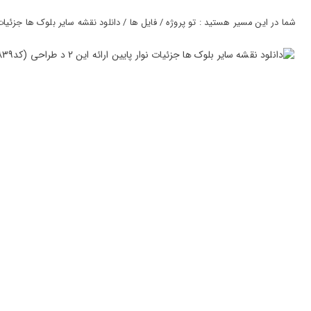
ورود
به
شما در این مسیر هستید : تو پروژه / فایل ها / دانلود نقشه سایر بلوک ها جزئیات نوار پایین ارائه 
حساب
کاربری
ثبت
نام
بازیابی
رمز
عبور
علاقه
مندی
ها