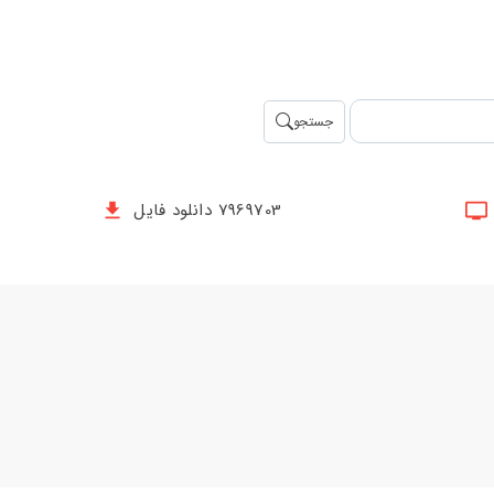
جستجو
7969703 دانلود فایل