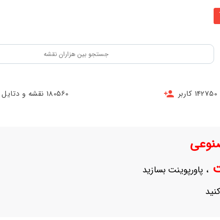
142750 کاربر
180560 نقشه و دتایل
نوعی
نت
، پاورپوینت بسازید
نید