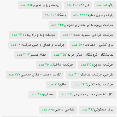
باغ
1810 عدد
فرودگاه
609 عدد
برنامه ریزی شهری
1614 عدد
بلوک وسایل نقلیه
2367 عدد
باشگاه
409 عدد
جزئیات پروژه های معماری عمومی
344 عدد
جزئیات طراحی تسویه خانه
120 عدد
جزئیات پله و راه پله
2377 عدد
برق کشی - اتصالات
566 عدد
جزئیات و فضای داخلی شرکت
160 عدد
نمایشگاه - فروشگاه - مرکز خرید
353 عدد
حمام مستر
2103 عدد
جزئیات ستون
1157 عدد
جزئیات ساختار
1908 عدد
طراحی جزئیات ساختار
4211 عدد
کلیسا - معبد - مکان مذهبی
777 عدد
جزئیات لوله کشی
2914 عدد
سالن
38 عدد
اتاق نشیمن - حال - پذیرایی
261 عدد
معماری
881 عدد
برق مسکونی
496 عدد
طراحی داخلی
805 عدد