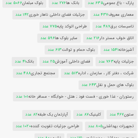
پارک - باغ عمومی
635 عدد
بانک ها
276 عدد
بلوک مبلمان
5066 عدد
معماری معروف
437 عدد
جزئیات فضای داخلی ناهار خوری
142 عدد
تاسیسات برق
487 عدد
طراحی اتوکد پایه
775 عدد
اتاق خواب مستر دار
216 عدد
سایر بلوک ها
596 عدد
آشپزخانه
1541 عدد
بلوک حمام و توالت
613 عدد
جزئیات پایه
763 عدد
فضای داخلی آموزش
25 عدد
بانک
41 عدد
شرکت ، دفتر کار ، سازمان ، اداره
513 عدد
مجتمع تجاری
488 عدد
بلوک های حمل و نقل
643 عدد
رستوران - غذا خوری - فست فود ; هتل - خوابگاه - مسافر خانه
101 عدد
ستون
467 عدد
کلینیک
87 عدد
آپارتمان یک طبقه
82 عدد
تجهیزات بهداشتی
805 عدد
طراحی جزئیات تقویت کننده
1020 عدد
سرویس بهداشتی - دستشویی
171 عدد
نشیمن
80 عدد