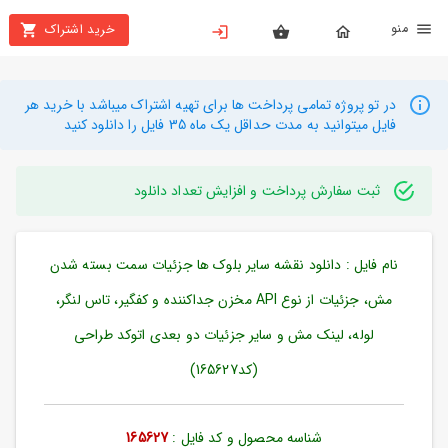
نو
خرید اشتراک
X
بستن
منو
محصولات
در تو پروژه تمامی پرداخت ها برای تهیه اشتراک میباشد با خرید هر
فایل میتوانید به مدت حداقل یک ماه 35 فایل را دانلود کنید
تهیه
اشتراک
ثبت سفارش پرداخت و افزایش تعداد دانلود
راهنما
نام فایل : دانلود نقشه سایر بلوک ها جزئیات سمت بسته شدن
دانلود
خرید
مش، جزئیات از نوع API مخزن جداکننده و کفگیر، تاس لنگر،
ها
لوله، لینک مش و سایر جزئیات دو بعدی اتوکد طراحی
(کد165627)
حساب
کاربری
شناسه محصول و کد فایل :
165627