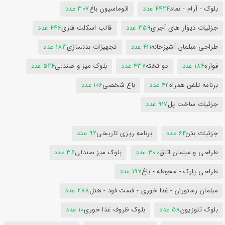
بلوک - آرام - نماد
4424 عدد
اتوماسیون باغ
307 عدد
جزئیات دیوار های آجری
359 عدد
قالب اسکلت فلزی
446 عدد
طراحی مبلمان آشپزخانه
411 عدد
تجهیزات بدنسازی
183 عدد
فواره
184 عدد
دو تخته
437 عدد
بلوک میز و صندلی
524 عدد
برنامه تلفن همراه
42 عدد
باغ شخصی
106 عدد
جزئیات ساخت پل
917 عدد
جزئیات بتن
64 عدد
برنامه ریزی تاریخی
92 عدد
طراحی و مبلمان اتاق
300 عدد
بلوک میز صندلی
36 عدد
طراحی پارک - محوطه - باغ
197 عدد
مبلمان رستوران - غذا خوری - فست فود - هتل
288 عدد
بلوک تلوزیون
58 عدد
بلوک ظروف غذا خوری
10 عدد