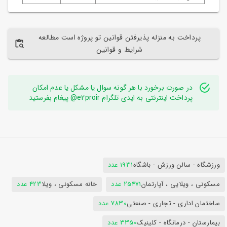
پرداخت به منزله پذیرفتن قوانین تو پروژه است مطالعه
شرایط و قوانین
در صورت برخورد با هر گونه سوال یا مشکل یا عدم امکان
پرداخت اینترنتی به ایدی تلگرام e2proir@ پیغام بفرستید
ورزشگاه - سالن ورزش - باشگاه
1931 عدد
مسکونی ، ویلایی ، آپارتمان
25471 عدد
خانه مسکونی ، ویلا
423 عدد
ساختمان اداری - تجاری - صنعتی
7830 عدد
بیمارستان - درمانگاه - کلینیک
3350 عدد