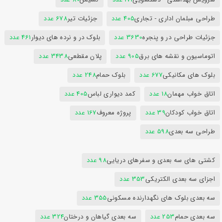
طراحی مبلمان اداری - تجاری
405 عدد
جزئیات تیر
678 عدد
جزئیات طراحی در و پنجره
3630 عدد
بلوک در و نرده های دیوار
461 عدد
اتوماسیون و نقشه های برق
905 عدد
پلان مقطعی
3438 عدد
بلوک های مکانیکی
677 عدد
بلوک حمام
248 عدد
اتاق خواب مهمان
18 عدد
کمد دیواری لباس
405 عدد
اتاق خواب کودکان
39 عدد
پروژه معروف
167 عدد
طراحی سه بعدی
598 عدد
کشتی های سه بعدی و سفرهای دریایی
98 عدد
اجزای سه بعدی الکتریکی
353 عدد
سه بعدی بلوک های نگهدارنده مسکونی
355 عدد
سه بعدی حمام
253 عدد
سه بعدی گیاهان و درختان
324 عدد