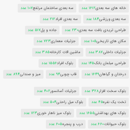
خانه های سه بعدی
1612 عدد
سه بعدی ساختمان مرتفع
107 عدد
سه بعدی ورزشی
184 عدد
سه بعدی افراد
212 عدد
طراحی تریدی بافت سه بعدی
230 عدد
جاده و پل
517 عدد
مکان های تاریخی
105 عدد
جزئیات معماری
723 عدد
جزئیات داخلی
387 عدد
ماشین الات کارخانه
385 عدد
طراحی مبلمان بانک
145 عدد
بلوک افراد
1556 عدد
درختان و گیاهان
1649 عدد
قاب چوبی
94 عدد
میز و صندلی
894 عدد
بلوک سخت افزار
328 عدد
جزئیات آسانسور
402 عدد
تخت یک نفره
45 عدد
بلوک مبل راحتی
504 عدد
بلوک های بهداشتی
1655 عدد
بلوک میز ناهار خوری
123 عدد
بلوک حیوانات
660 عدد
درب و پنجره
605 عدد