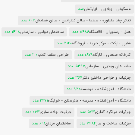
مسکونی - ویلایی - آپارتمان
عدد
تئاتر چند منظوره - سینما - سالن کنفرانس - سالن همایش
603 عدد
هتل - رستوران - اقامتگاه
5486 عدد
ساختمان دولتی ، سازمانی
1428 عدد
هایپر مارکت - مرکز خرید - فروشگاه
2140 عدد
کارخانه صنعتی ، کارگاه
1879 عدد
طراحی سقف کاذب
120 عدد
خانه های ویلایی - سازمانی
5395 عدد
جزئیات و طراحی داخلی دفتر
364 عدد
دانشگاه ، آموزشکده ، موسسه
928 عدد
دانشگاه - آموزشکده - مدرسه - هنرستان - خوابگاه
2471 عدد
جزئیات میلگرد گذاری
573 عدد
جزئیات جاده سازی
263 عدد
جزئیات ساخت و ساز
7484 عدد
ساختمان مرتفع
691 عدد