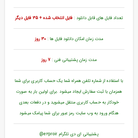
ورود
به
حساب
تعداد فایل های قابل دانلود :
فایل انتخاب شده + 35 فایل دیگر
کاربری
ثبت
مدت زمان امکان دانلود فایل ها :
30 روز
نام
بازیابی
رمز
مدت زمان پشتیبانی فنی :
7 روز
عبور
علاقه
با استفاده از شماره تلفن همراه شما یک حساب کاربری برای شما
مندی
ها
همزمان با ثبت سفارش ایجاد میشود .برای اولین بار به صورت
خودکار به حساب کاربری منتقل میشوید و در دفعات بعدی
هنگام ورود به وب سایت رمز عبور برای شما پیامک میشود
پشتیبانی ای دی تلگرام e2proir@