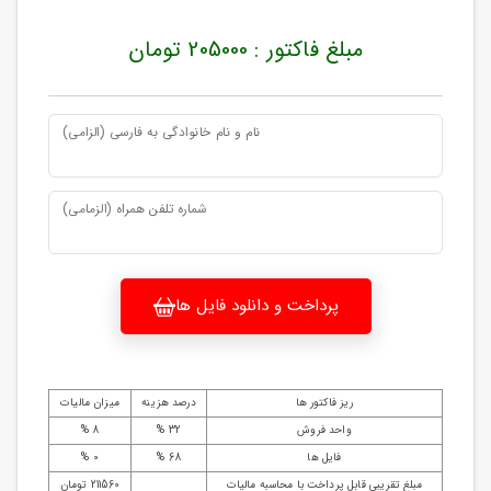
مبلغ فاکتور : 205000 تومان
نام و نام خانوادگی به فارسی (الزامی)
شماره تلفن همراه (الزمامی)
پرداخت و دانلود فایل ها
ریز فاکتور ها
درصد هزینه
میزان مالیات
واحد فروش
32 %
8 %
فایل ها
68 %
0 %
مبلغ تقریبی قابل پرداخت با محاسبه مالیات
211560 تومان