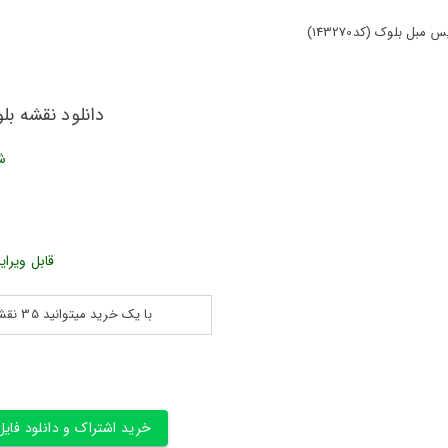
ل بلوک (کد143270)
دانلود نقشه بلو
ش
قابل ویرای
با یک خرید میتوانید 35 نقشه پلان جزییات و ... را بین 180560 نقشه به مدت 30 روز دانلود کنید
خرید اشتراک و دانلود فایل