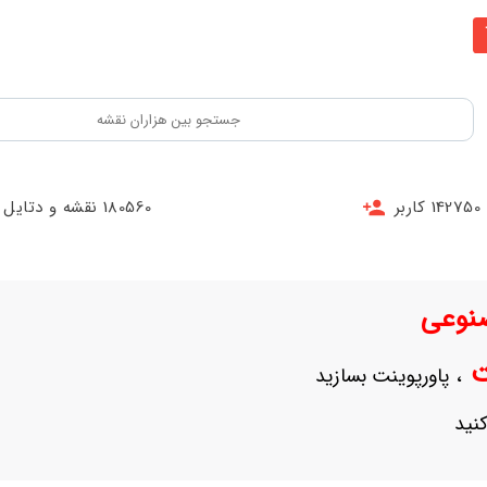
142750 کاربر
180560 نقشه و دتایل
نوعی
نت
، پاورپوینت بسازید
نید