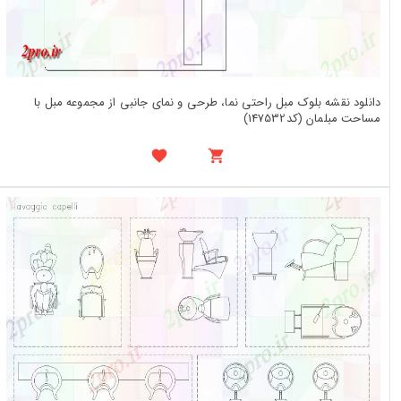
دانلود نقشه بلوک مبل راحتی نما، طرحی و نمای جانبی از مجموعه مبل با
مساحت مبلمان (کد147532)