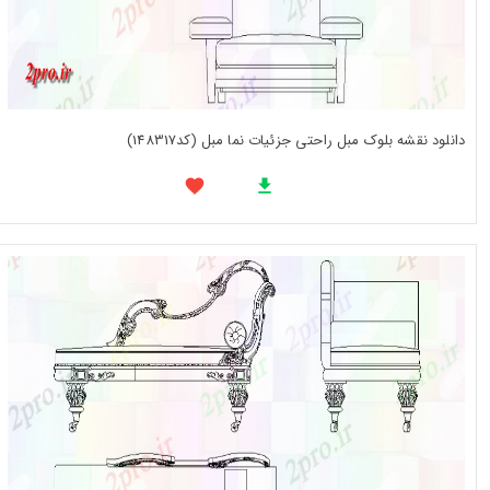
دانلود نقشه بلوک مبل راحتی جزئیات نما مبل (کد148317)