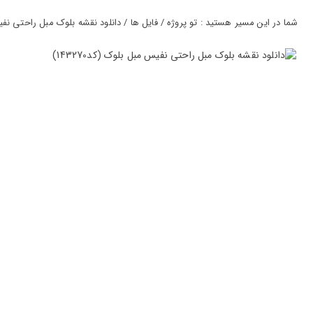
ورود
به
شما در این مسیر هستید : تو پروژه / فایل ها / دانلود نقشه بلوک مبل راحتی نفیس مب
حساب
کاربری
ثبت
نام
بازیابی
رمز
عبور
علاقه
مندی
ها