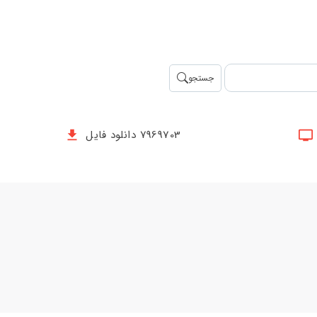
جستجو
7969703 دانلود فایل