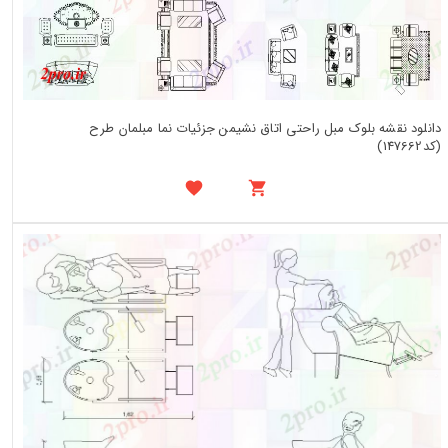
دانلود نقشه بلوک مبل راحتی اتاق نشیمن جزئیات نما مبلمان طرح
(کد147662)