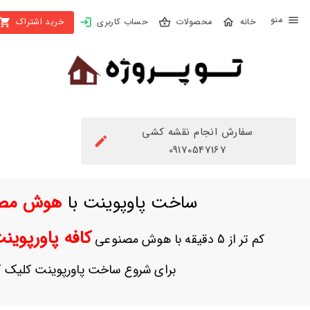
X
محصولات
حساب کاربری
خرید اشتراک
بستن
منو
محصولات
تهیه
اشتراک
سفارش انجام نقشه کشی
راهنما
09170547167
دانلود
ساخت پاوپوینت با
هوش مص
خرید
ها
کافه پاورپوی
کم تر از 5 دقیقه با هوش مصنوعی
حساب
برای شروع ساخت پاورپوینت کلیک ک
کاربری