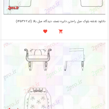
دانلود نقشه بلوک مبل راحتی دایره نصف دیدگاه مبل بالا (کد145362)