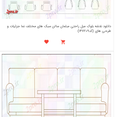
دانلود نقشه بلوک مبل راحتی مبلمان سالن سبک های مختلف نما جزئیات و
طرحی های (کد147209)