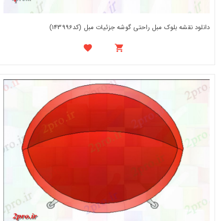
دانلود نقشه بلوک مبل راحتی گوشه جزئیات مبل (کد143996)