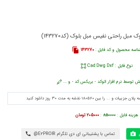
ک مبل راحتی نفیس مبل بلوک (کد143270)
ناسه محصول و کد فایل :
143270
نوع فایل : Cad Dwg Dxf
ش توسط نرم افزار اتوکد - بریکس کد - و ...
هزینه فایل :
850000
:
205000 تومان
تماس با پشتیبانی ای دی تلگرام E2PROIR@