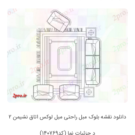
دانلود نقشه بلوک مبل راحتی مبل لوکس اتاق نشیمن 2
د جزئیات نما (کد140769)