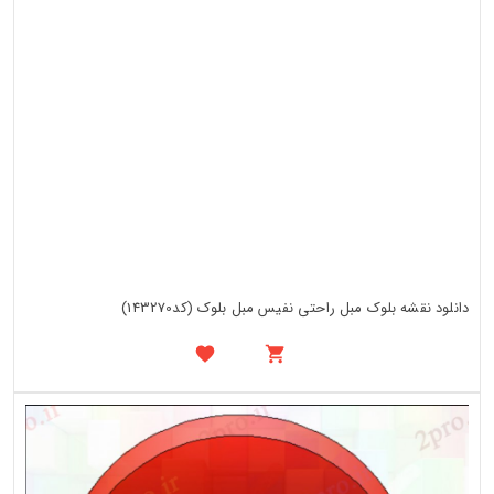
دانلود نقشه بلوک مبل راحتی نفیس مبل بلوک (کد143270)