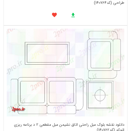
طراحی (کد140764)
دانلود نقشه بلوک مبل راحتی اتاق نشیمن مبل مقطعی 2 د برنامه ریزی
اتوکد (کد140762)