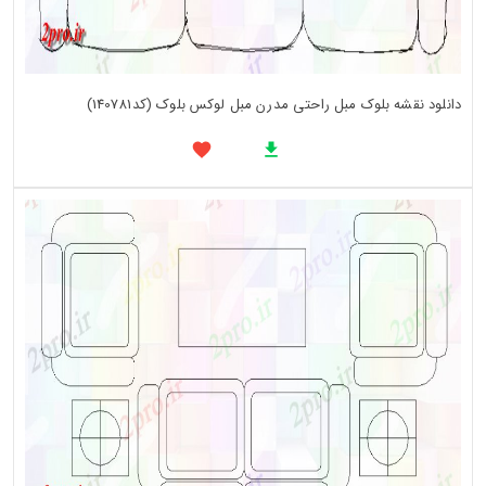
دانلود نقشه بلوک مبل راحتی مدرن مبل لوکس بلوک (کد140781)