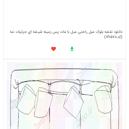
دانلود نقشه بلوک مبل راحتی مبل با مات پس زمینه شیشه ای جزئیات نما
(کد141578)