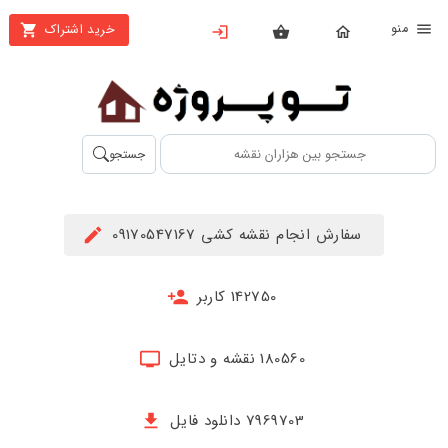
نو
خرید اشتراک
X
بستن
منو
محصولات
تهیه
جستجو
اشتراک
راهنما
سفارش انجام نقشه کشی 09170547167
دانلود
خرید
142750 کاربر
ها
180560 نقشه و دتایل
حساب
کاربری
7969703 دانلود فایل