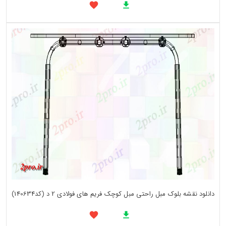
دانلود نقشه بلوک مبل راحتی مبل کوچک فریم های فولادی 2 د (کد140634)