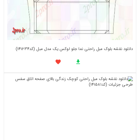
دانلود نقشه بلوک مبل راحتی نما جلو لوکس یک مدل مبل (کد141634)