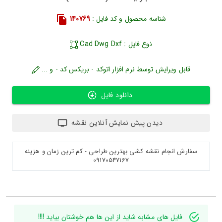
شناسه محصول و کد فایل :
140769
نوع فایل : Cad Dwg Dxf
قابل ویرایش توسط نرم افزار اتوکد - بریکس کد - و ...
دانلود فایل
دیدن پیش نمایش آنلاین نقشه
سفارش انجام نقشه کشی بهترین طراحی - کم ترین زمان و هزینه
09170547167
فایل های مشابه شاید از این ها هم خوشتان بیاید !!!!