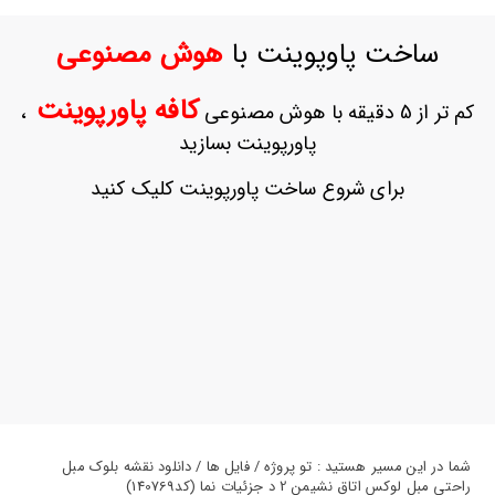
ورود
به
ساخت پاوپوینت با
هوش مصنوعی
حساب
کاربری
کافه پاورپوینت
کم تر از 5 دقیقه با هوش مصنوعی
،
ثبت
پاورپوینت بسازید
نام
بازیابی
برای شروع ساخت پاورپوینت کلیک کنید
رمز
عبور
علاقه
مندی
ها
شما در این مسیر هستید : تو پروژه / فایل ها / دانلود نقشه بلوک مبل
راحتی مبل لوکس اتاق نشیمن 2 د جزئیات نما (کد140769)