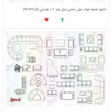
دانلود نقشه بلوک مبل راحتی مبل بلند 2 د طراحی (کد140767)