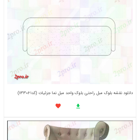
دانلود نقشه بلوک مبل راحتی بلوک واحد مبل نما جزئیات (کد133061)