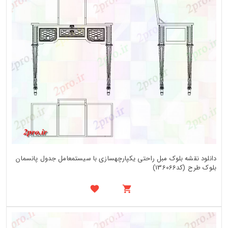
دانلود نقشه بلوک مبل راحتی یکپارچهسازی با سیستمعامل جدول پانسمان
بلوک طرح (کد136066)