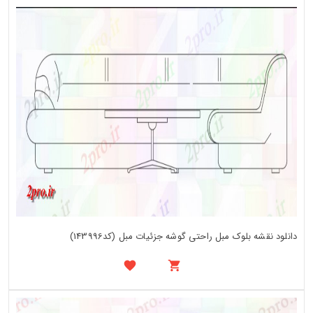
دانلود نقشه بلوک مبل راحتی گوشه جزئیات مبل (کد143996)