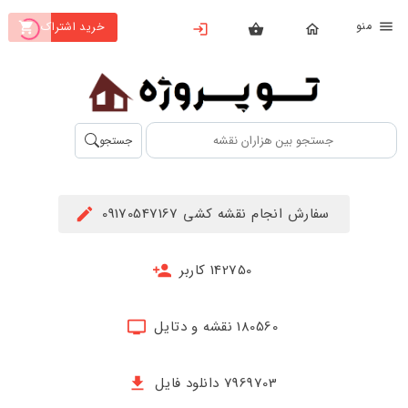
نو
خرید اشتراک
X
بستن
منو
محصولات
تهیه
جستجو
اشتراک
راهنما
سفارش انجام نقشه کشی 09170547167
دانلود
خرید
142750 کاربر
ها
180560 نقشه و دتایل
حساب
کاربری
7969703 دانلود فایل