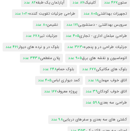
ستون
467 عدد
کلینیک
87 عدد
آپارتمان یک طبقه
82 عدد
تجهیزات بهداشتی
805 عدد
طراحی جزئیات تقویت کننده
1020 عدد
سرویس بهداشتی - دستشویی
171 عدد
نشیمن
80 عدد
طراحی مبلمان اداری - تجاری
405 عدد
جزئیات تیر
678 عدد
جزئیات طراحی در و پنجره
3630 عدد
بلوک در و نرده های دیوار
461 عدد
اتوماسیون و نقشه های برق
905 عدد
پلان مقطعی
3438 عدد
بلوک های مکانیکی
677 عدد
بلوک حمام
248 عدد
اتاق خواب مهمان
18 عدد
کمد دیواری لباس
405 عدد
اتاق خواب کودکان
39 عدد
پروژه معروف
167 عدد
طراحی سه بعدی
598 عدد
کشتی های سه بعدی و سفرهای دریایی
98 عدد
اجزای سه بعدی الکتریکی
353 عدد