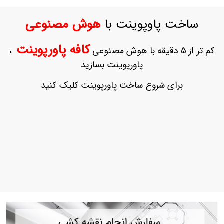
ورود
به
ساخت پاوپوینت با
هوش مصنوعی
حساب
کاربری
کافه پاورپوینت
کم تر از 5 دقیقه با هوش مصنوعی
،
ثبت
پاورپوینت بسازید
نام
بازیابی
برای شروع ساخت پاورپوینت کلیک کنید
رمز
عبور
علاقه
مندی
ها