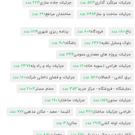
جزئیات میلگرد گذاری
573 عدد
جزئیات جاده سازی
263 عدد
جزئیات ساخت و ساز
7484 عدد
ساختمان مرتفع
691 عدد
باغ
1810 عدد
فرودگاه
609 عدد
برنامه ریزی شهری
1614 عدد
بلوک وسایل نقلیه
2367 عدد
باشگاه
409 عدد
جزئیات پروژه های معماری عمومی
344 عدد
جزئیات طراحی تسویه خانه
120 عدد
جزئیات پله و راه پله
2377 عدد
برق کشی - اتصالات
566 عدد
جزئیات و فضای داخلی شرکت
160 عدد
نمایشگاه - فروشگاه - مرکز خرید
353 عدد
حمام مستر
2103 عدد
جزئیات ستون
1157 عدد
جزئیات ساختار
1908 عدد
طراحی جزئیات ساختار
4211 عدد
کلیسا - معبد - مکان مذهبی
777 عدد
جزئیات لوله کشی
2914 عدد
سالن
38 عدد
اتاق نشیمن - حال - پذیرایی
261 عدد
معماری
881 عدد