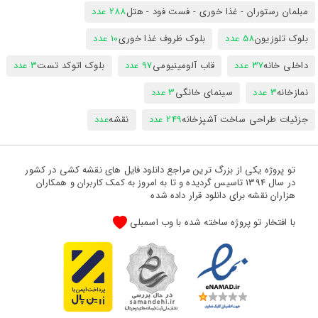
مبلمان رستوران - غذا خوری - فست فود - هتل
288 عدد
بلوک تلوزیون
58 عدد
بلوک ظروف غذا خوری
10 عدد
داخلی خانه
37 عدد
قاب آلومینیومی
97 عدد
بلوک اتوکد تست
3 عدد
نمازخانه
3 عدد
سینمای خانگی
3 عدد
جزئیات طراحی ساخت آشپزخانه
249 عدد
نقشه
عدد
تو پروژه یکی از بزرگ ترین مراجع دانلود فایل های نقشه کشی در کشور
در سال 1394 تاسیس گردیده و تا به امروز به کمک کاربران و همکاران
هزاران نقشه برای دانلود قرار داده شده
با افتخار تو پروژه ساخته شده با وب اسمبلی