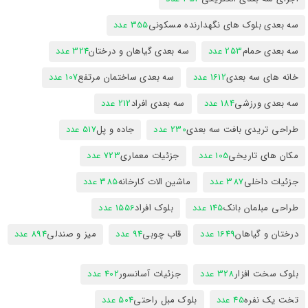
سه بعدی بلوک های نگهدارنده مسکونی
355 عدد
سه بعدی حمام
253 عدد
سه بعدی گیاهان و درختان
324 عدد
خانه های سه بعدی
1612 عدد
سه بعدی ساختمان مرتفع
107 عدد
سه بعدی ورزشی
184 عدد
سه بعدی افراد
212 عدد
طراحی تریدی بافت سه بعدی
230 عدد
جاده و پل
517 عدد
مکان های تاریخی
105 عدد
جزئیات معماری
723 عدد
جزئیات داخلی
387 عدد
ماشین الات کارخانه
385 عدد
طراحی مبلمان بانک
145 عدد
بلوک افراد
1556 عدد
درختان و گیاهان
1649 عدد
قاب چوبی
94 عدد
میز و صندلی
894 عدد
بلوک سخت افزار
328 عدد
جزئیات آسانسور
402 عدد
تخت یک نفره
45 عدد
بلوک مبل راحتی
504 عدد