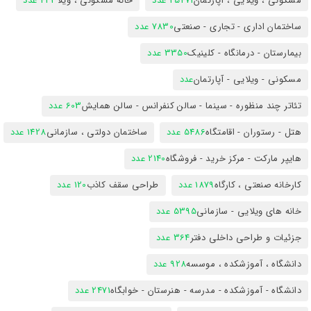
مسکونی ، ویلایی ، آپارتمان
25471 عدد
خانه مسکونی ، ویلا
423 عدد
ساختمان اداری - تجاری - صنعتی
7830 عدد
بیمارستان - درمانگاه - کلینیک
3350 عدد
مسکونی - ویلایی - آپارتمان
عدد
تئاتر چند منظوره - سینما - سالن کنفرانس - سالن همایش
603 عدد
هتل - رستوران - اقامتگاه
5486 عدد
ساختمان دولتی ، سازمانی
1428 عدد
هایپر مارکت - مرکز خرید - فروشگاه
2140 عدد
کارخانه صنعتی ، کارگاه
1879 عدد
طراحی سقف کاذب
120 عدد
خانه های ویلایی - سازمانی
5395 عدد
جزئیات و طراحی داخلی دفتر
364 عدد
دانشگاه ، آموزشکده ، موسسه
928 عدد
دانشگاه - آموزشکده - مدرسه - هنرستان - خوابگاه
2471 عدد