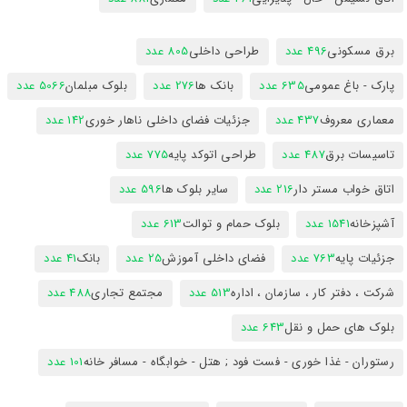
برق مسکونی
496 عدد
طراحی داخلی
805 عدد
پارک - باغ عمومی
635 عدد
بانک ها
276 عدد
بلوک مبلمان
5066 عدد
معماری معروف
437 عدد
جزئیات فضای داخلی ناهار خوری
142 عدد
تاسیسات برق
487 عدد
طراحی اتوکد پایه
775 عدد
اتاق خواب مستر دار
216 عدد
سایر بلوک ها
596 عدد
آشپزخانه
1541 عدد
بلوک حمام و توالت
613 عدد
جزئیات پایه
763 عدد
فضای داخلی آموزش
25 عدد
بانک
41 عدد
شرکت ، دفتر کار ، سازمان ، اداره
513 عدد
مجتمع تجاری
488 عدد
بلوک های حمل و نقل
643 عدد
رستوران - غذا خوری - فست فود ; هتل - خوابگاه - مسافر خانه
101 عدد