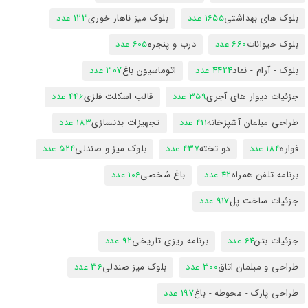
بلوک های بهداشتی
1655 عدد
بلوک میز ناهار خوری
123 عدد
بلوک حیوانات
660 عدد
درب و پنجره
605 عدد
بلوک - آرام - نماد
4424 عدد
اتوماسیون باغ
307 عدد
جزئیات دیوار های آجری
359 عدد
قالب اسکلت فلزی
446 عدد
طراحی مبلمان آشپزخانه
411 عدد
تجهیزات بدنسازی
183 عدد
فواره
184 عدد
دو تخته
437 عدد
بلوک میز و صندلی
524 عدد
برنامه تلفن همراه
42 عدد
باغ شخصی
106 عدد
جزئیات ساخت پل
917 عدد
جزئیات بتن
64 عدد
برنامه ریزی تاریخی
92 عدد
طراحی و مبلمان اتاق
300 عدد
بلوک میز صندلی
36 عدد
طراحی پارک - محوطه - باغ
197 عدد