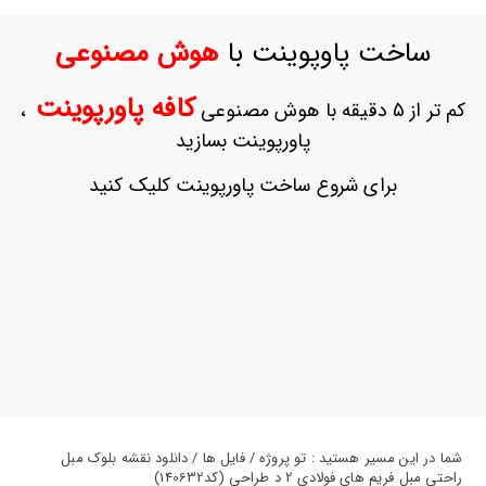
ورود
به
ساخت پاوپوینت با
هوش مصنوعی
حساب
کاربری
کافه پاورپوینت
کم تر از 5 دقیقه با هوش مصنوعی
،
ثبت
پاورپوینت بسازید
نام
بازیابی
برای شروع ساخت پاورپوینت کلیک کنید
رمز
عبور
علاقه
مندی
ها
شما در این مسیر هستید : تو پروژه / فایل ها / دانلود نقشه بلوک مبل
راحتی مبل فریم های فولادی 2 د طراحی (کد140632)