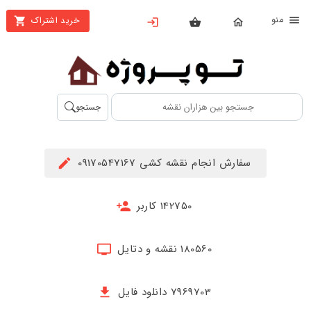
نو
خرید اشتراک
X
بستن
منو
محصولات
تهیه
جستجو
اشتراک
راهنما
سفارش انجام نقشه کشی 09170547167
دانلود
خرید
142750 کاربر
ها
180560 نقشه و دتایل
حساب
کاربری
7969703 دانلود فایل