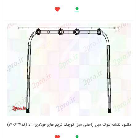
دانلود نقشه بلوک مبل راحتی مبل کوچک فریم های فولادی 2 د (کد140634)