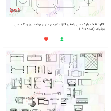
دانلود نقشه بلوک مبل راحتی اتاق نشیمن مدرن برنامه ریزی 2 د مبل
جزئیات (کد140780)