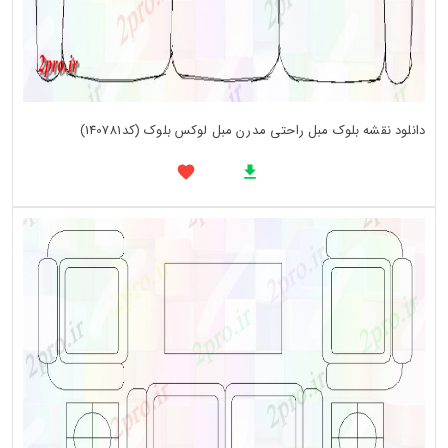
دانلود نقشه بلوک مبل راحتی مدرن مبل لوکس بلوک (کد140781)