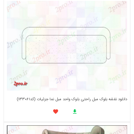
دانلود نقشه بلوک مبل راحتی بلوک واحد مبل نما جزئیات (کد133061)