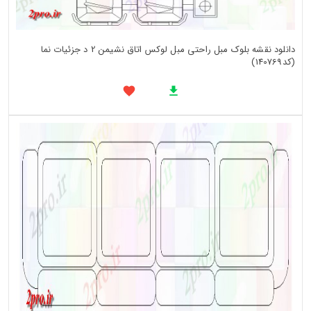
دانلود نقشه بلوک مبل راحتی مبل لوکس اتاق نشیمن 2 د جزئیات نما
(کد140769)