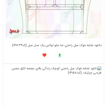
دانلود نقشه بلوک مبل راحتی نما جلو لوکس یک مدل مبل (کد141634)