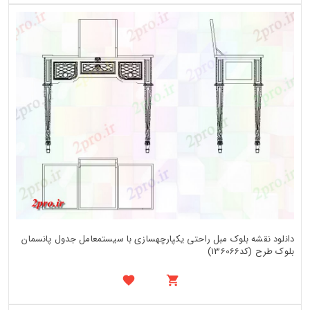
دانلود نقشه بلوک مبل راحتی یکپارچهسازی با سیستمعامل جدول پانسمان
بلوک طرح (کد136066)