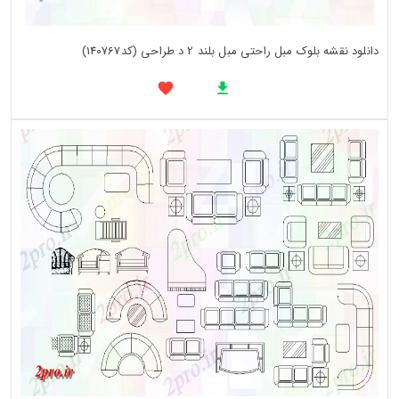
دانلود نقشه بلوک مبل راحتی مبل بلند 2 د طراحی (کد140767)