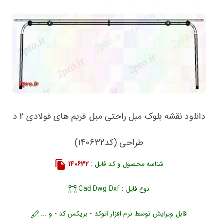
دانلود نقشه بلوک مبل راحتی مبل فریم های فولادی 2 د
طراحی (کد140632)
شناسه محصول و کد فایل :
140632
نوع فایل : Cad Dwg Dxf
قابل ویرایش توسط نرم افزار اتوکد - بریکس کد - و ...