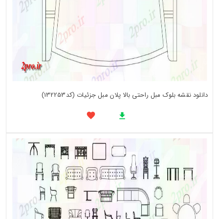
دانلود نقشه بلوک مبل راحتی بالا پلان مبل جزئیات (کد132253)