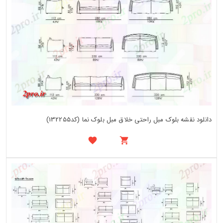
دانلود نقشه بلوک مبل راحتی خلاق مبل بلوک نما (کد132255)