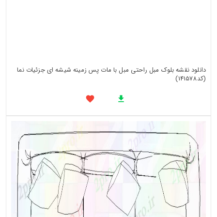
دانلود نقشه بلوک مبل راحتی مبل با مات پس زمینه شیشه ای جزئیات نما
(کد141578)