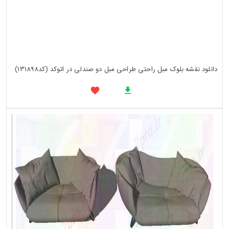
دانلود نقشه بلوک مبل راحتی طراحی مبل دو صندلی در اتوکد (کد131898)