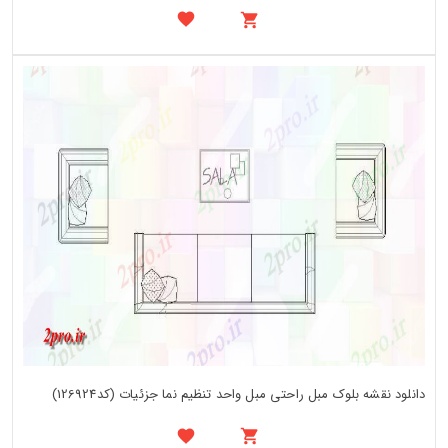
دانلود نقشه بلوک مبل راحتی مبل واحد تنظیم نما جزئیات (کد126924)