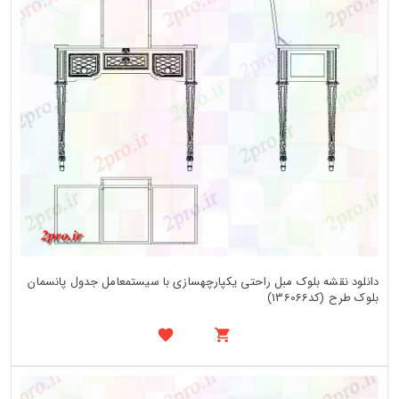
دانلود نقشه بلوک مبل راحتی یکپارچهسازی با سیستمعامل جدول پانسمان
بلوک طرح (کد136066)