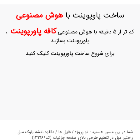
ورود
به
ساخت پاوپوینت با
هوش مصنوعی
حساب
کاربری
کافه پاورپوینت
کم تر از 5 دقیقه با هوش مصنوعی
،
ثبت
پاورپوینت بسازید
نام
بازیابی
برای شروع ساخت پاورپوینت کلیک کنید
رمز
عبور
علاقه
مندی
ها
شما در این مسیر هستید : تو پروژه / فایل ها / دانلود نقشه بلوک مبل
راحتی مبل در تنظیم طرحی بالای صفحه جزئیات (کد132169)