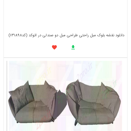
دانلود نقشه بلوک مبل راحتی طراحی مبل دو صندلی در اتوکد (کد131898)