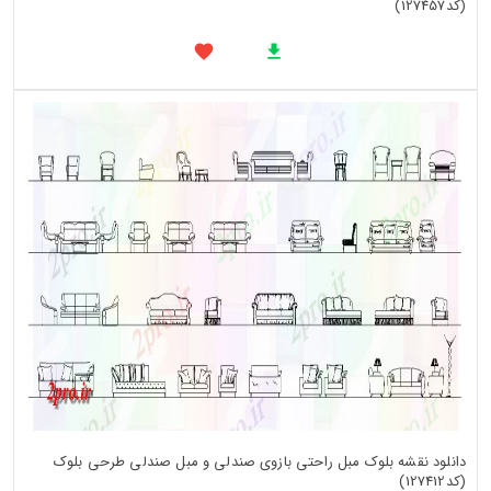
(کد127457)
دانلود نقشه بلوک مبل راحتی بازوی صندلی و مبل صندلی طرحی بلوک
(کد127412)