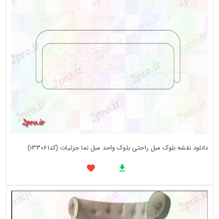
دانلود نقشه بلوک مبل راحتی بلوک واحد مبل نما جزئیات (کد133061)