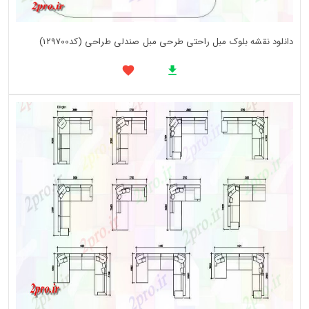
دانلود نقشه بلوک مبل راحتی طرحی مبل صندلی طراحی (کد129700)