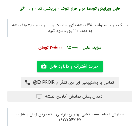
قابل ویرایش توسط نرم افزار اتوکد - بریکس کد - و ...
با یک خرید میتوانید 35 نقشه پلان جزییات و ... را بین 180560 نقشه
به مدت 30 روز دانلود کنید
هزینه فایل :
850000
:
205000 تومان
خرید اشتراک و دانلود فایل
تماس با پشتیبانی ای دی تلگرام E2PROIR@
دیدن پیش نمایش آنلاین نقشه
سفارش انجام نقشه کشی بهترین طراحی - کم ترین زمان و هزینه
09170547167