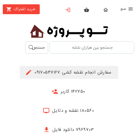
نو
خرید اشتراک
X
بستن
منو
محصولات
تهیه
جستجو
اشتراک
راهنما
سفارش انجام نقشه کشی 09170547167
دانلود
خرید
142750 کاربر
ها
180560 نقشه و دتایل
حساب
کاربری
7969703 دانلود فایل