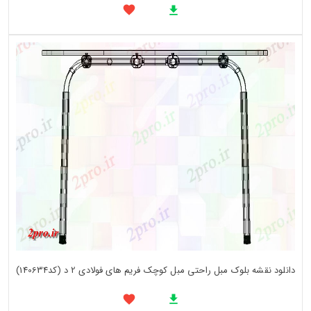
دانلود نقشه بلوک مبل راحتی مبل کوچک فریم های فولادی 2 د (کد140634)