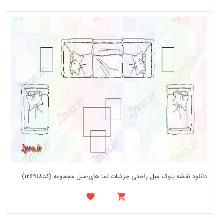
دانلود نقشه بلوک مبل راحتی جزئیات نما های-مبل مجموعه (کد126918)