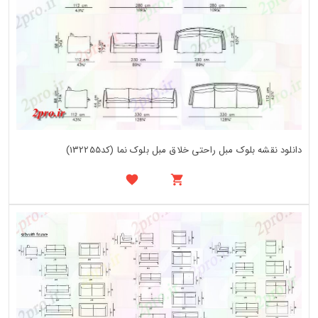
دانلود نقشه بلوک مبل راحتی خلاق مبل بلوک نما (کد132255)