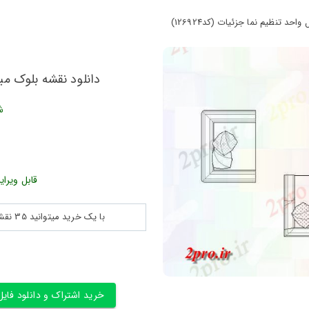
 تنظیم نما جزئیات (کد126924)
دانلود نقشه بلوک مبل 
ش
قابل ویرای
با یک خرید میتوانید 35 نقشه پلان جزییات و ... را بین 180560 نقشه به مدت 30 روز دانلود کنید
خرید اشتراک و دانلود فایل