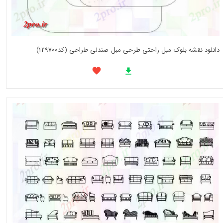
دانلود نقشه بلوک مبل راحتی طرحی مبل صندلی طراحی (کد129700)