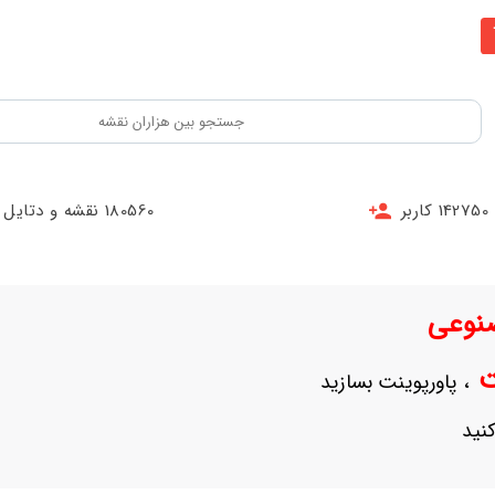
142750 کاربر
180560 نقشه و دتایل
نوعی
نت
، پاورپوینت بسازید
نید