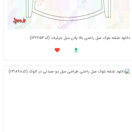
دانلود نقشه بلوک مبل راحتی بالا پلان مبل جزئیات (کد132253)