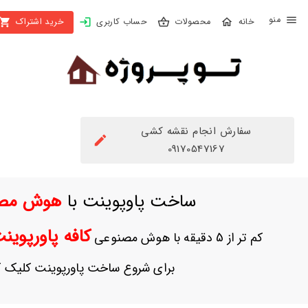
X
محصولات
حساب کاربری
خرید اشتراک
بستن
منو
محصولات
تهیه
اشتراک
سفارش انجام نقشه کشی
راهنما
09170547167
دانلود
ساخت پاوپوینت با
هوش مص
خرید
ها
کافه پاورپوی
کم تر از 5 دقیقه با هوش مصنوعی
حساب
برای شروع ساخت پاورپوینت کلیک ک
کاربری