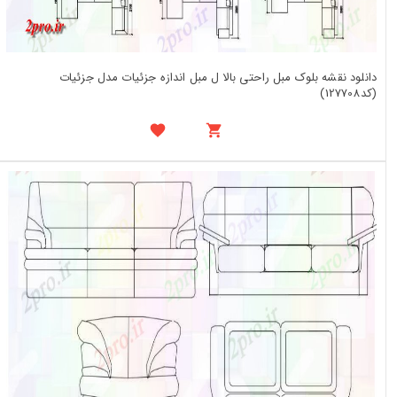
دانلود نقشه بلوک مبل راحتی بالا ل مبل اندازه جزئیات مدل جزئیات
(کد127708)