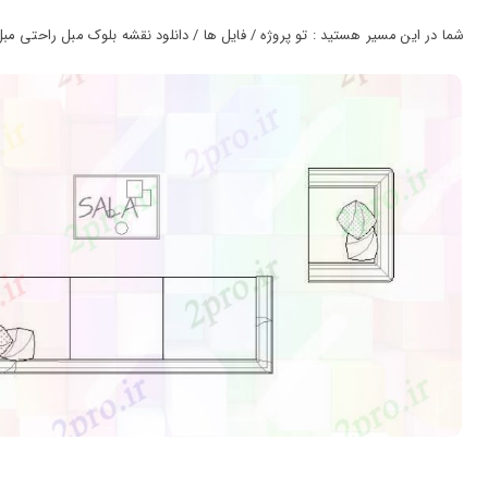
ورود
به
شما در این مسیر هستید : تو پروژه / فایل ها / دانلود نقشه بلوک مبل راحتی مبل واحد
حساب
کاربری
ثبت
نام
بازیابی
رمز
عبور
علاقه
مندی
ها