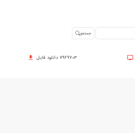
جستجو
7969703 دانلود فایل