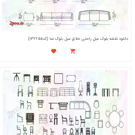
دانلود نقشه بلوک مبل راحتی خلاق مبل بلوک نما (کد132255)