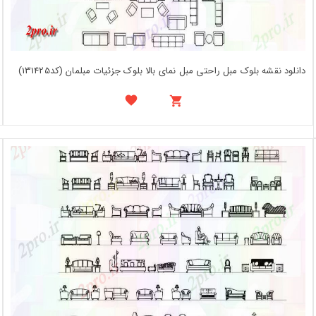
دانلود نقشه بلوک مبل راحتی مبل نمای بالا بلوک جزئیات مبلمان (کد131425)