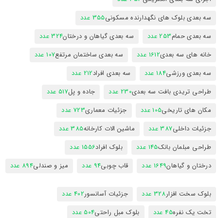
سه بعدی بلوک های نگهدارنده مسکونی
355 عدد
سه بعدی حمام
253 عدد
سه بعدی گیاهان و درختان
324 عدد
خانه های سه بعدی
1612 عدد
سه بعدی ساختمان مرتفع
107 عدد
سه بعدی ورزشی
184 عدد
سه بعدی افراد
212 عدد
طراحی تریدی بافت سه بعدی
230 عدد
جاده و پل
517 عدد
مکان های تاریخی
105 عدد
جزئیات معماری
723 عدد
جزئیات داخلی
387 عدد
ماشین الات کارخانه
385 عدد
طراحی مبلمان بانک
145 عدد
بلوک افراد
1556 عدد
درختان و گیاهان
1649 عدد
قاب چوبی
94 عدد
میز و صندلی
894 عدد
بلوک سخت افزار
328 عدد
جزئیات آسانسور
402 عدد
تخت یک نفره
45 عدد
بلوک مبل راحتی
504 عدد