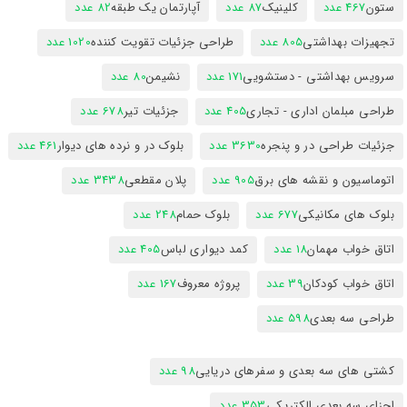
ستون
467 عدد
کلینیک
87 عدد
آپارتمان یک طبقه
82 عدد
تجهیزات بهداشتی
805 عدد
طراحی جزئیات تقویت کننده
1020 عدد
سرویس بهداشتی - دستشویی
171 عدد
نشیمن
80 عدد
طراحی مبلمان اداری - تجاری
405 عدد
جزئیات تیر
678 عدد
جزئیات طراحی در و پنجره
3630 عدد
بلوک در و نرده های دیوار
461 عدد
اتوماسیون و نقشه های برق
905 عدد
پلان مقطعی
3438 عدد
بلوک های مکانیکی
677 عدد
بلوک حمام
248 عدد
اتاق خواب مهمان
18 عدد
کمد دیواری لباس
405 عدد
اتاق خواب کودکان
39 عدد
پروژه معروف
167 عدد
طراحی سه بعدی
598 عدد
کشتی های سه بعدی و سفرهای دریایی
98 عدد
اجزای سه بعدی الکتریکی
353 عدد