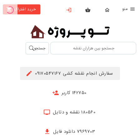
نو
خرید اشتراک
X
بستن
منو
محصولات
تهیه
جستجو
اشتراک
راهنما
سفارش انجام نقشه کشی 09170547167
دانلود
خرید
142750 کاربر
ها
180560 نقشه و دتایل
حساب
کاربری
7969703 دانلود فایل