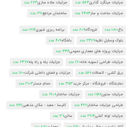
جزئیات میلگرد گذاری
573 عدد
جزئیات جاده سازی
263 عدد
جزئیات ساخت و ساز
7484 عدد
ساختمان مرتفع
691 عدد
باغ
1810 عدد
فرودگاه
609 عدد
برنامه ریزی شهری
1614 عدد
بلوک وسایل نقلیه
2367 عدد
باشگاه
409 عدد
جزئیات پروژه های معماری عمومی
344 عدد
جزئیات طراحی تسویه خانه
120 عدد
جزئیات پله و راه پله
2377 عدد
برق کشی - اتصالات
566 عدد
جزئیات و فضای داخلی شرکت
160 عدد
نمایشگاه - فروشگاه - مرکز خرید
353 عدد
حمام مستر
2103 عدد
جزئیات ستون
1157 عدد
جزئیات ساختار
1908 عدد
طراحی جزئیات ساختار
4211 عدد
کلیسا - معبد - مکان مذهبی
777 عدد
جزئیات لوله کشی
2914 عدد
سالن
38 عدد
اتاق نشیمن - حال - پذیرایی
261 عدد
معماری
881 عدد