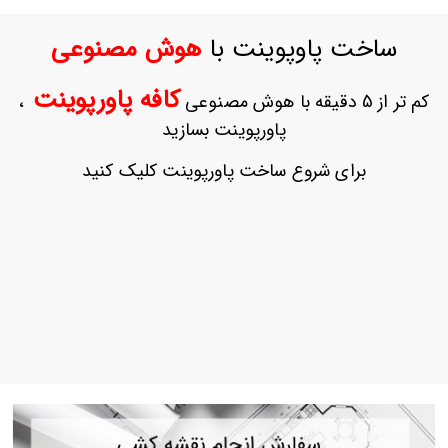
ورود
به
ساخت پاوپوینت با
هوش مصنوعی
حساب
کاربری
کافه پاورپوینت
کم تر از 5 دقیقه با هوش مصنوعی
،
ثبت
پاورپوینت بسازید
نام
بازیابی
برای شروع ساخت پاورپوینت کلیک کنید
رمز
عبور
علاقه
مندی
ها