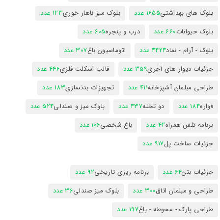
بلوک های بهداشتی
1655 عدد
بلوک میز ناهار خوری
123 عدد
بلوک حیوانات
660 عدد
درب و پنجره
605 عدد
بلوک - آرام - نماد
4424 عدد
اتوماسیون باغ
307 عدد
جزئیات دیوار های آجری
359 عدد
قالب اسکلت فلزی
446 عدد
طراحی مبلمان آشپزخانه
411 عدد
تجهیزات بدنسازی
183 عدد
فواره
184 عدد
دو تخته
437 عدد
بلوک میز و صندلی
524 عدد
برنامه تلفن همراه
42 عدد
باغ شخصی
106 عدد
جزئیات ساخت پل
917 عدد
جزئیات بتن
64 عدد
برنامه ریزی تاریخی
92 عدد
طراحی و مبلمان اتاق
300 عدد
بلوک میز صندلی
36 عدد
طراحی پارک - محوطه - باغ
197 عدد