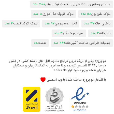
مبلمان رستوران - غذا خوری - فست فود - هتل
288 عدد
بلوک تلوزیون
58 عدد
بلوک ظروف غذا خوری
10 عدد
داخلی خانه
37 عدد
قاب آلومینیومی
97 عدد
بلوک اتوکد تست
3 عدد
نمازخانه
3 عدد
سینمای خانگی
3 عدد
جزئیات طراحی ساخت آشپزخانه
249 عدد
نقشه
عدد
تو پروژه یکی از بزرگ ترین مراجع دانلود فایل های نقشه کشی در کشور
در سال 1394 تاسیس گردیده و تا به امروز به کمک کاربران و همکاران
هزاران نقشه برای دانلود قرار داده شده
با افتخار تو پروژه ساخته شده با وب اسمبلی