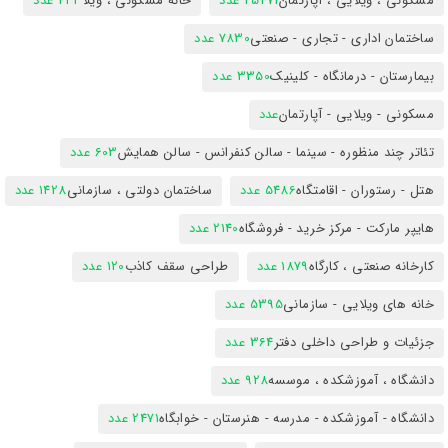
مسکونی ، ویلایی ، آپارتمان
25471 عدد
خانه مسکونی ، ویلا
423 عدد
ساختمان اداری - تجاری - صنعتی
7830 عدد
بیمارستان - درمانگاه - کلینیک
3350 عدد
مسکونی - ویلایی - آپارتمان
عدد
تئاتر چند منظوره - سینما - سالن کنفرانس - سالن همایش
603 عدد
هتل - رستوران - اقامتگاه
5486 عدد
ساختمان دولتی ، سازمانی
1428 عدد
هایپر مارکت - مرکز خرید - فروشگاه
2140 عدد
کارخانه صنعتی ، کارگاه
1879 عدد
طراحی سقف کاذب
120 عدد
خانه های ویلایی - سازمانی
5395 عدد
جزئیات و طراحی داخلی دفتر
364 عدد
دانشگاه ، آموزشکده ، موسسه
928 عدد
دانشگاه - آموزشکده - مدرسه - هنرستان - خوابگاه
2471 عدد