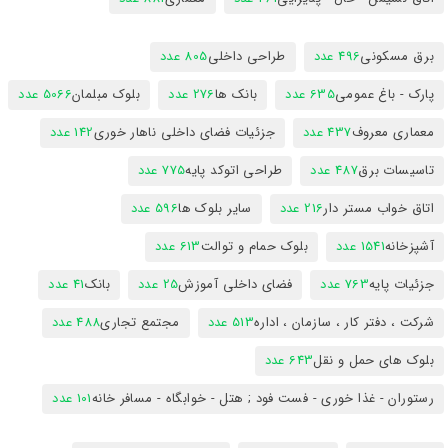
برق مسکونی
496 عدد
طراحی داخلی
805 عدد
پارک - باغ عمومی
635 عدد
بانک ها
276 عدد
بلوک مبلمان
5066 عدد
معماری معروف
437 عدد
جزئیات فضای داخلی ناهار خوری
142 عدد
تاسیسات برق
487 عدد
طراحی اتوکد پایه
775 عدد
اتاق خواب مستر دار
216 عدد
سایر بلوک ها
596 عدد
آشپزخانه
1541 عدد
بلوک حمام و توالت
613 عدد
جزئیات پایه
763 عدد
فضای داخلی آموزش
25 عدد
بانک
41 عدد
شرکت ، دفتر کار ، سازمان ، اداره
513 عدد
مجتمع تجاری
488 عدد
بلوک های حمل و نقل
643 عدد
رستوران - غذا خوری - فست فود ; هتل - خوابگاه - مسافر خانه
101 عدد