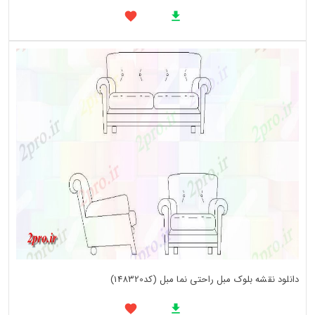
دانلود نقشه بلوک مبل راحتی نما مبل (کد148320)