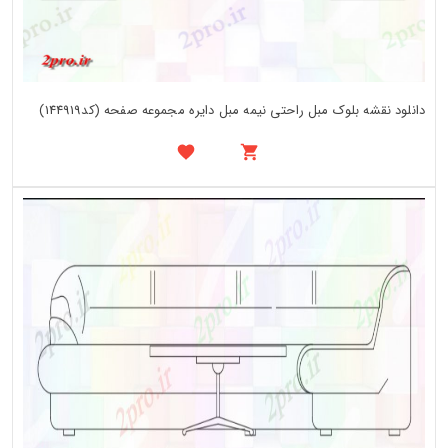
دانلود نقشه بلوک مبل راحتی نیمه مبل دایره مجموعه صفحه (کد144919)