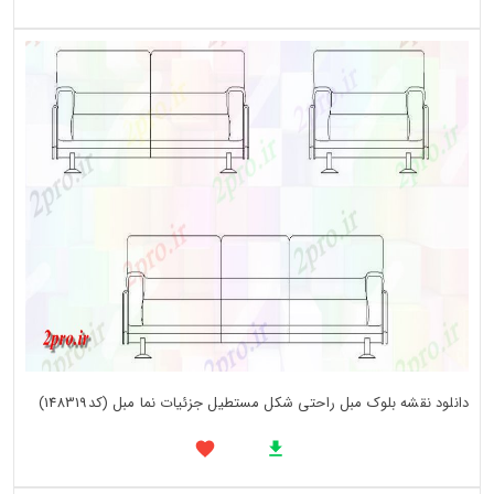
دانلود نقشه بلوک مبل راحتی شکل مستطیل جزئیات نما مبل (کد148319)