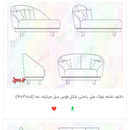
دانلود نقشه بلوک مبل راحتی شکل قوس مبل جزئیات نما (کد148318)