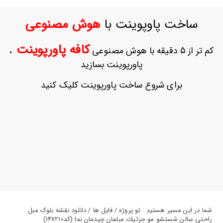
ورود
به
ساخت پاوپوینت با
هوش مصنوعی
حساب
کاربری
کافه پاورپوینت
کم تر از 5 دقیقه با هوش مصنوعی
،
ثبت
پاورپوینت بسازید
نام
بازیابی
برای شروع ساخت پاورپوینت کلیک کنید
رمز
عبور
علاقه
مندی
ها
شما در این مسیر هستید : تو پروژه / فایل ها / دانلود نقشه بلوک مبل
راحتی سالن شستشو مو جزئیات مبلمان چیدمان نما (کد147210)