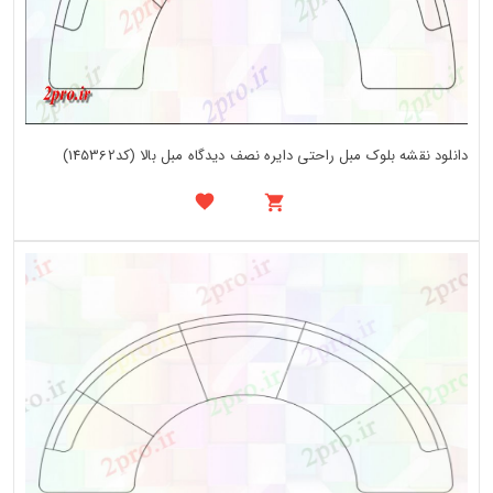
دانلود نقشه بلوک مبل راحتی دایره نصف دیدگاه مبل بالا (کد145362)