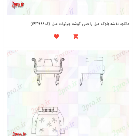
دانلود نقشه بلوک مبل راحتی گوشه جزئیات مبل (کد143996)