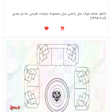
دانلود نقشه بلوک مبل راحتی مبل مجموعه جزئیات طرحی نما دو بعدی
(کد149507)