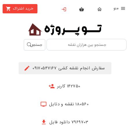
نو
خرید اشتراک
X
بستن
منو
محصولات
تهیه
جستجو
اشتراک
راهنما
سفارش انجام نقشه کشی 09170547167
دانلود
خرید
142750 کاربر
ها
180560 نقشه و دتایل
حساب
کاربری
7969703 دانلود فایل