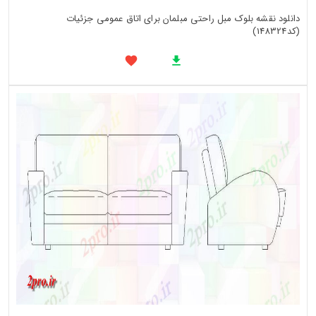
دانلود نقشه بلوک مبل راحتی مبلمان برای اتاق عمومی جزئیات
(کد148324)