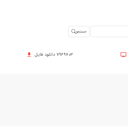
جستجو
7969703 دانلود فایل