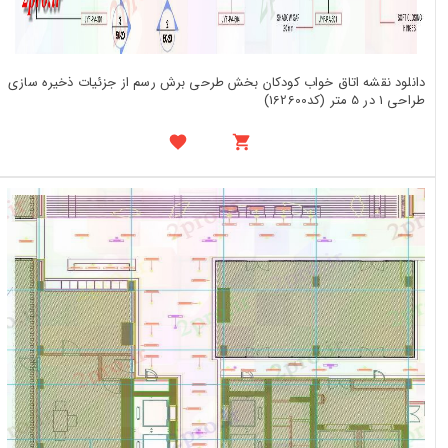
دانلود نقشه اتاق خواب کودکان بخش طرحی برش رسم از جزئیات ذخیره سازی
طراحی 1 در 5 متر (کد162600)