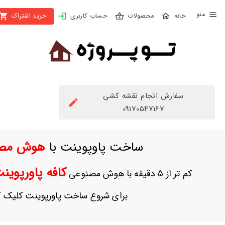
X
محصولات
حساب کاربری
خرید اشتراک
بستن
منو
محصولات
تهیه
اشتراک
سفارش انجام نقشه کشی
راهنما
09170547167
دانلود
ساخت پاوپوینت با
هوش مص
خرید
ها
کافه پاورپوی
کم تر از 5 دقیقه با هوش مصنوعی
حساب
برای شروع ساخت پاورپوینت کلیک ک
کاربری