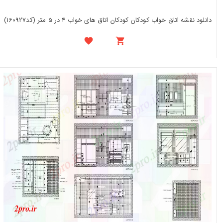
دانلود نقشه اتاق خواب کودکان کودکان اتاق های خواب 4 در 5 متر (کد160927)