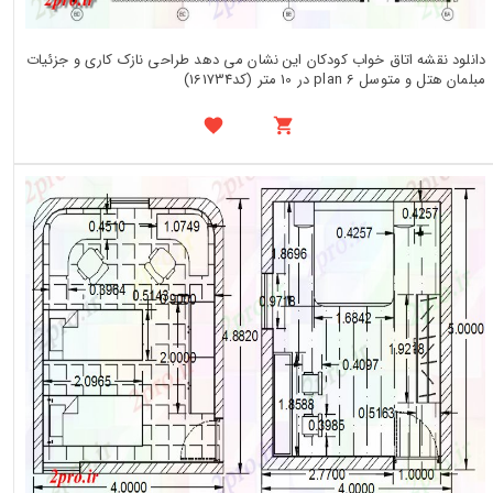
دانلود نقشه اتاق خواب کودکان این نشان می دهد طراحی نازک کاری و جزئیات
مبلمان هتل و متوسل plan 6 در 10 متر (کد161734)