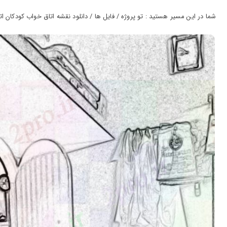
ورود
به
شما در این مسیر هستید : تو پروژه / فایل ها / دانلود نقشه اتاق خواب کودکان اتاق (ک
حساب
کاربری
ثبت
نام
بازیابی
رمز
عبور
علاقه
مندی
ها