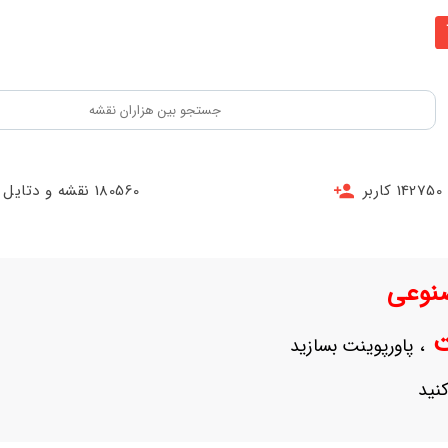
142750 کاربر
180560 نقشه و دتایل
نوعی
نت
، پاورپوینت بسازید
نید