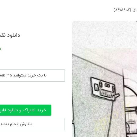
د84819)
دانلود نقش
ش
با یک خرید میتوانید 35 نقشه پلان جزییات و ... را بین 180560 نقشه به مدت 30 روز دانلود کنید
خرید اشتراک و دانلود فایل
سفارش انجام نقشه کشی 