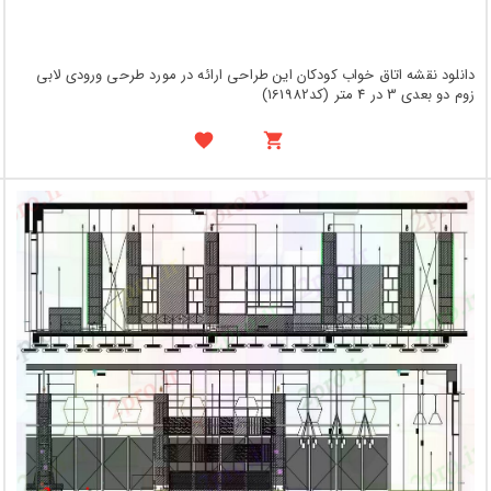
دانلود نقشه اتاق خواب کودکان این طراحی ارائه در مورد طرحی ورودی لابی
زوم دو بعدی 3 در 4 متر (کد161982)