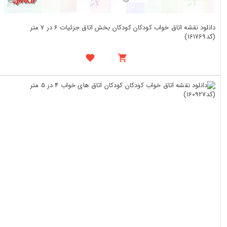
دانلود نقشه اتاق خواب کودکان کودکان بخش اتاق جزئیات 6 در 7 متر
(کد161769)