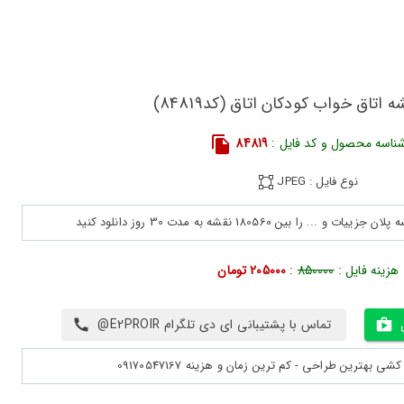
ه اتاق خواب کودکان اتاق (کد84819)
ناسه محصول و کد فایل :
84819
نوع فایل : JPEG
هزینه فایل :
850000
:
205000 تومان
تماس با پشتیبانی ای دی تلگرام E2PROIR@
بهترین طراحی - کم ترین زمان و هزینه 09170547167