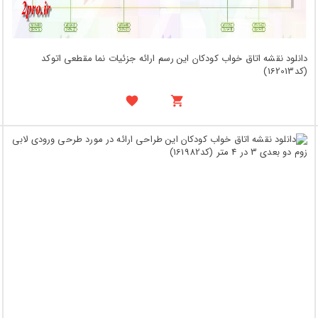
دانلود نقشه اتاق خواب کودکان این رسم ارائه جزئیات نما مقطعی اتوکد
(کد162013)