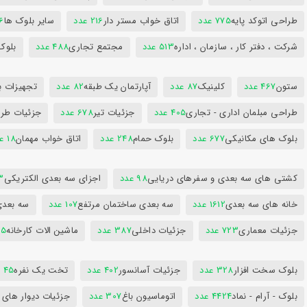
طراحی اتوکد پایه
775 عدد
اتاق خواب مستر دار
216 عدد
سایر بلوک ها
96
شرکت ، دفتر کار ، سازمان ، اداره
513 عدد
مجتمع تجاری
488 عدد
بلوک
ستون
467 عدد
کلینیک
87 عدد
آپارتمان یک طبقه
82 عدد
تجهیزات ب
طراحی مبلمان اداری - تجاری
405 عدد
جزئیات تیر
678 عدد
جزئیات طرا
بلوک های مکانیکی
677 عدد
بلوک حمام
248 عدد
اتاق خواب مهمان
18 عدد
کشتی های سه بعدی و سفرهای دریایی
98 عدد
اجزای سه بعدی الکتریکی
53
خانه های سه بعدی
1612 عدد
سه بعدی ساختمان مرتفع
107 عدد
سه بعد
جزئیات معماری
723 عدد
جزئیات داخلی
387 عدد
ماشین الات کارخانه
385
بلوک سخت افزار
328 عدد
جزئیات آسانسور
402 عدد
تخت یک نفره
45 عدد
بلوک - آرام - نماد
4424 عدد
اتوماسیون باغ
307 عدد
جزئیات دیوار های