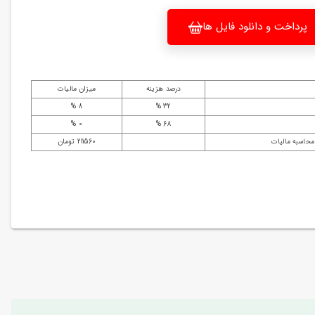
پرداخت و دانلود فایل ها
درصد هزینه
میزان مالیات
8 %
32 %
0 %
68 %
محاسبه مالیات
211560 تومان