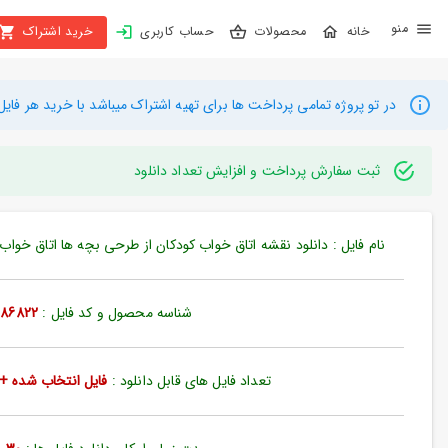
X
محصولات
حساب کاربری
خرید اشتراک
بستن
منو
محصولات
در تو پروژه تمامی پرداخت ها برای تهیه اشتراک میباشد با خرید هر فایل میتوانید به م
تهیه
اشتراک
ثبت سفارش پرداخت و افزایش تعداد دانلود
راهنما
نام فایل : دانلود نقشه اتاق خواب کودکان از طرحی بچه ها اتاق خواب با بخش 13 در 25 مت
دانلود
خرید
شناسه محصول و کد فایل :
86822
ها
تعداد فایل های قابل دانلود :
فایل انتخاب شده + 35 فایل دیگ
حساب
کاربری