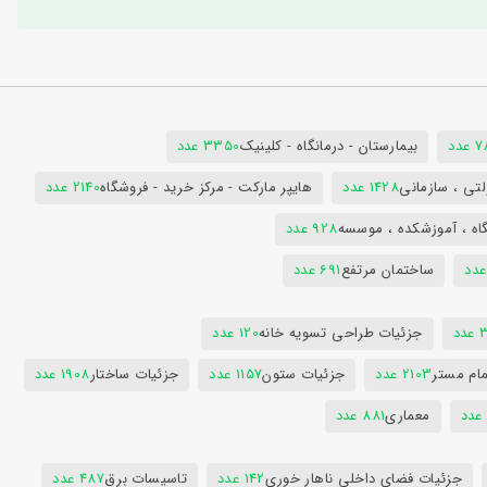
دد
بیمارستان - درمانگاه - کلینیک
3350 عدد
تی ، سازمانی
1428 عدد
هایپر مارکت - مرکز خرید - فروشگاه
2140 عدد
اه ، آموزشکده ، موسسه
928 عدد
ساختمان مرتفع
691 عدد
دد
جزئیات طراحی تسویه خانه
120 عدد
ام مستر
2103 عدد
جزئیات ستون
1157 عدد
جزئیات ساختار
1908 عدد
معماری
881 عدد
جزئیات فضای داخلی ناهار خوری
142 عدد
تاسیسات برق
487 عدد